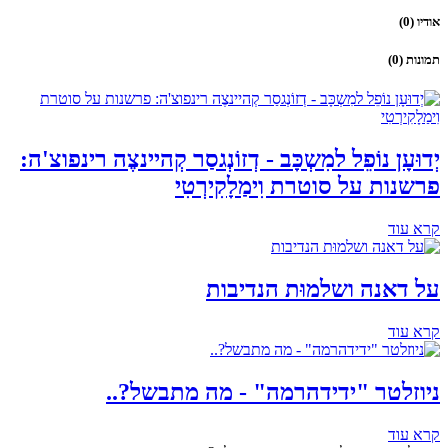
אודיו (0)
תמונות (0)
יְדוּעָן נוֹפֵל למִשְכָּב - דְזוֹנְגסַר קְהיינצֶה רינפוצ'ה:
פרשנות על סוטרת וִימַלָקִירְטִי
קרא עוד
על דאנה ושלמוּת הנדיבות
קרא עוד
ניוזלטר "ידידהרמה" - מה מתבשל?..
קרא עוד