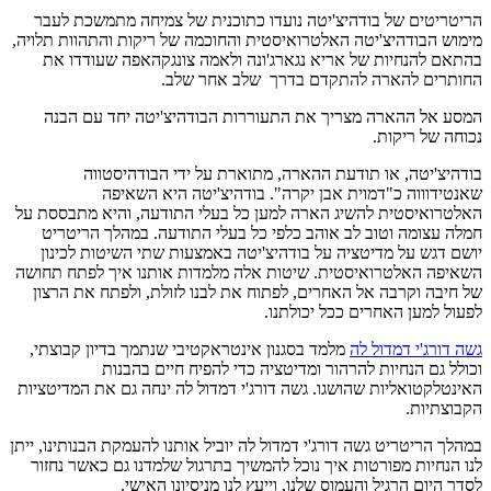
הריטריטים של בודהיצ'יטה נועדו כתוכנית של צמיחה מתמשכת לעבר
מימוש הבודהיצ'יטה האלטרואיסטית והחוכמה של ריקות והתהוות תלויה,
בהתאם להנחיות של אריא נגארג'ונה ולאמה צונגקהאפה שעודדו את
החותרים להארה להתקדם בדרך שלב אחר שלב.
המסע אל ההארה מצריך את התעוררות הבודהיצ'יטה יחד עם הבנה
נכוחה של ריקות.
בודהיצ'יטה, או תודעת ההארה, מתוארת על ידי הבודהיסטווה
שאנטידוווה כ"דמוית אבן יקרה". בודהיצ'יטה היא השאיפה
האלטרואיסטית להשיג הארה למען כל בעלי התודעה, והיא מתבססת על
חמלה עצומה וטוב לב אוהב כלפי כל בעלי התודעה. במהלך הריטריט
יושם דגש על מדיטציה על בודהיצ'יטה באמצעות שתי השיטות לכינון
השאיפה האלטרואיסטית. שיטות אלה מלמדות אותנו איך לפתח תחושה
של חיבה וקרבה אל האחרים, לפתוח את לבנו לזולת, ולפתח את הרצון
לפעול למען האחרים ככל יכולתנו.
גשה דורג'י דמדול לה
מלמד בסגנון אינטראקטיבי שנתמך בדיון קבוצתי,
וכולל גם הנחיות להרהור ומדיטציה כדי להפיח חיים בהבנות
האינטלקטואליות שהושגו. גשה דורג'י דמדול לה ינחה גם את המדיטציות
הקבוצתיות.
במהלך הריטריט גשה דורג'י דמדול לה יוביל אותנו להעמקת הבנותינו, ייתן
לנו הנחיות מפורטות איך נוכל להמשיך בתרגול שלמדנו גם כאשר נחזור
לסדר היום הרגיל והעמוס שלנו, וייעץ לנו מניסיונו האישי.