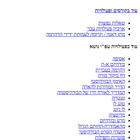
עוד בקורסים ופעילויות
שאלות נפוצות
ארכיון פעילויות עבר
מתן דאנה / תרומה לעמותת ידידי הדהרמה
עוד בפעילויות עפ"י נושא
אסיפה
בודהיזם א-ת
דהרמה בעברית
דף ביקור מורה
האימון הבודהיסטי
הדרך המדורגת להארה
המדריך לאורח חייו של הבודהיסטווה
טַנְטְרָה
טונג לן
לו ג'ונג
מדיטציה
מדע ובודהיזם
מהאמודרה-החותם הגדול
מועדון הסרט הבודהיסטי
סוטרות ותפילות