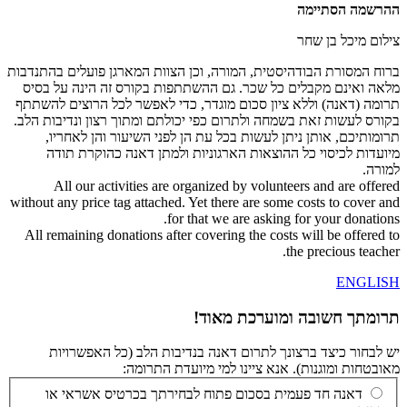
ההרשמה הסתיימה
צילום מיכל בן שחר
ברוח המסורת הבודהיסטית, המורה, וכן הצוות המארגן פועלים בהתנדבות
מלאה ואינם מקבלים כל שכר. גם ההשתתפות בקורס זה הינה על בסיס
תרומה (דאנה) וללא ציון סכום מוגדר, כדי לאפשר לכל הרוצים להשתתף
בקורס לעשות זאת בשמחה ולתרום כפי יכולתם ומתוך רצון ונדיבות הלב.
תרומותיכם, אותן ניתן לעשות בכל עת הן לפני השיעור והן לאחריו,
מיועדות לכיסוי כל ההוצאות הארגוניות ולמתן דאנה כהוקרת תודה
למורה.
All our activities are organized by volunteers and are offered
without any price tag attached. Yet there are some costs to cover and
for that we are asking for your donations.
All remaining donations after covering the costs will be offered to
the precious teacher.
ENGLISH
תרומתך חשובה ומוערכת מאוד!
יש לבחור כיצד ברצונך לתרום דאנה בנדיבות הלב (כל האפשרויות
מאובטחות ומוגנות). אנא ציינו למי מיועדת התרומה:
דאנה חד פעמית בסכום פתוח לבחירתך בכרטיס אשראי או