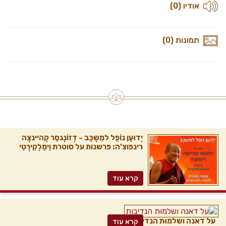
אודיו (0)
תמונות (0)
יְדוּעָן נוֹפֵל למִשְכָּב - דְזוֹנְגסַר קְהיינצֶה
רינפוצ'ה: פרשנות על סוטרת וִימַלָקִירְטִי
קרא עוד
על דאנה ושלמוּת הנדיבות
קרא עוד