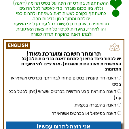
ההשתתפות בקורס זה הינה על בסיס תרומה (דאנה)
וללא ציון סכום מוגדר, כדי לאפשר לכל הרוצים
להשתתף בקורס לעשות זאת בשמחה ולתרום כפי
יכולתם ומתוך רצון ונדיבות הלב.
תרומותיכם, אותן ניתן לעשות בכל עת הן לפני השיעור
והן לאחריו, מיועדות לכיסוי כל ההוצאות הארגוניות
ולמתן דאנה כהוקרת תודה למורה.
ENGLISH
תרומתך חשובה ומוערכת מאוד!
יש לבחור כיצד ברצונך לתרום דאנה בנדיבות הלב (כל
האפשרויות מאובטחות ומוגנות). אנא ציינו למי מיועדת
התרומה:
דאנה חד פעמית בסכום פתוח לבחירתך בכרטיס אשראי או
בביט
דאנה בהוראת קבע חודשית בכרטיס אשראי (ניתן לבטל בכל
עת)
דאנה בהעברה בנקאית
דאנה בפייפאל או בכרטיס אשראי זר
אני רוצה לתרום עכשיו!