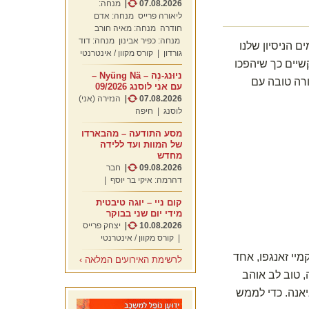
07.08.2026
|
מנחה:
ליאורה פרייס
מנחה: אדם
חודרה
מנחה: מאיה חורב
מנחה: כפיר אבינון
מנחה: דוד
 הניסיון שלנו
גורדון
| קורס מקוון / אינטרנטי
שיים כך שיהפכו
ניוּנג-נֶה – Nyüng Nä –
ורה טובה עם
עם אני לוסנג 09/2026
07.08.2026
|
הנזירה (אני)
לוסנג
| חיפה
מסע התודעה – מהבארדו
של המוות ועד ללידה
מחדש
09.08.2026
|
חבר
דהרמה: איקי בר יוסף
|
קום ניי – יוגה טיבטית
מידי יום שני בבוקר
10.08.2026
|
יצחק פרייס
| קורס מקוון / אינטרנטי
גיאלסה טוקמיי זאנגפו, אחד
לרשימת האירועים המלאה ›
, טוב לב אוהב
אנה. כדי לממש