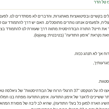
 טל הדר
ים בקשיים ובסיטואציות מאתגרות, והדברים לא מסתדרים לנו. לפעמים
יח, ולפעמים אנחנו נותרים מתוסכלים. האם יש דרך להתמודד עם ק
את חיינו? התורה הבודהיסטית מתווה דרך שעוזרת לנו להתמודד בצ
נקראת "אימון התודעה" (בטיבטית: lojong).
וח אך לא תנהג ככזה.
גרעותיך,
סטוות.
בקורס הזה יסתמך גן גיאצו לה על הטקסט "37 תרגולי הרוח של הבודהיסטוות" של 
ר ששייכים לז'אנר של אימון התודעה. אימון התודעה מפתח בנו חמלה
השיג הארה למען כל בעלי התודעה), שהיא לב ליבה של מסורת המהאי