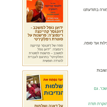
מורה בתודעתנו
יְדוּעָן נוֹפֵל למִשְכָּב -
דְזוֹנְגסַר קְהיינצֶה
רינפוצ'ה: פרשנות על
סוטרת וִימַלָקִירְטִי
ות ועד סופה.
ספרו של דְזוֹנְגסַר קְהיינצֶה
רינפוצ'ה: "ידוען נופל
למשכב – פרשנות לסוטרת
וימלקירטי" בתרגום לעברית
להורדה חופשית
תשובות
שכר. גם
הוקרת תודה
על דאנה ושלמוּת