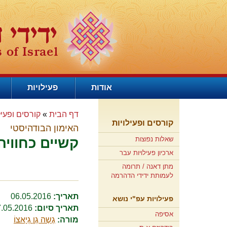
אודות
פעילויות
דף הבית
»
קורסים ופעיל
קורסים ופעילויות
האימון הבודהיסטי
שאלות נפוצות
קשיים כחווי
ארכיון פעילויות עבר
מתן דאנה / תרומה
לעמותת ידידי הדהרמה
תאריך:
06.05.2016
פעילויות עפ"י נושא
תאריך סיום:
07.05.2016
אסיפה
מורה:
גֶשֶה גֶן גְיָאצוֹ