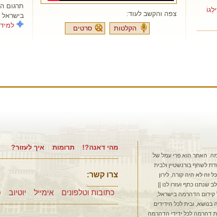
תרגום ה
גוֹ
צפה והקשב לעוד:
בישראל ב-006
למידע
הקלטות
סרטים
מהי דאנה?!
תרומות
איך לעזור?
ה. האתר הוא פרי עמל של
דת לשחף בורנשטיין ולבית
צרו קשר:
כל זה לא היה קורה, לירון
 שנתנו כתף ועזרו לנו ||
כתובות וטלפונים
אימייל
יוטיוב
פ
 קידום הדהרמה בישראל,
בנושא, ובית לכל הידידים
ת דהרמה לכל ידידי הדהרמה