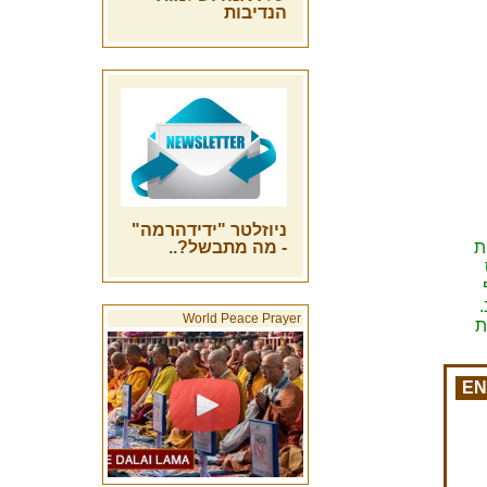
הנדיבות
ניוזלטר "ידידהרמה"
ת
- מה מתבשל?..
World Peace Prayer
ת
EN