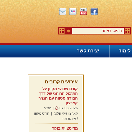
לימוד
יצירת קשר
אירועים קרובים
קורס שבועי מקוון על
התרגול הרוחני של דרך
הבודהיסטווה עם הנזיר
קארצון
07.08.2026
|
הנזיר
קַארצוּן (יקי פלט)
| קורס מקוון
/ אינטרנטי
מדיטציית בוקר