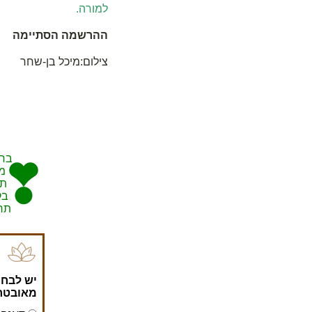
למורה.
ההרשמה הסתיימה
צילום:מיכל בן-שחר
ברו
מ
תר
בק
תרו
יש לבחו
מאובטחו