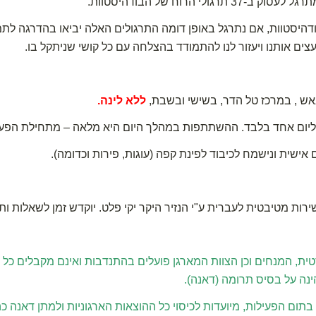
ולי הרוח של הבודהיסטוות.
בודהיסטוות, אם נתרגל באופן דומה התרגולים האלה יביאו בהדרגה לת
יעצים אותנו ויעזור לנו להתמודד בהצלחה עם כל קושי שניתקל בו.
אש , במרכז טל הדר, בשישי ובשבת,
ללא לינה.
ליום אחד בלבד. ההשתתפות במהלך היום היא מלאה – מתחילת הפעיל
אישית ונישמח לכיבוד לפינת קפה (עוגות, פירות וכדומה).
ירות מטיבטית לעברית ע"י הנזיר היקר יקי פלט. יוקדש זמן לשאלות ו
ת, המנחים וכן הצוות המארגן פועלים בהתנדבות ואינם מקבלים כל 
נה על בסיס תרומה (דאנה).
תום הפעילות, מיועדות לכיסוי כל ההוצאות הארגוניות ולמתן דאנה כ