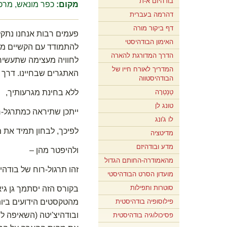
בודהיזם א-ת
מקום:
כפר מונאש, מרכז
דהרמה בעברית
דף ביקור מורה
פעמים רבות אנחנו נתקל
האימון הבודהיסטי
להתמודד עם הקשיים מצל
הדרך המדורגת להארה
לחוויה מעצימה שתעשיר 
המדריך לאורח חייו של
האתגרים שבחיינו. דרך זאת 
הבודהיסטווה
טַנְטְרָה
ללא בחינת מגרעותיך,
טונג לן
ייתכן שתיראה כמתרגל-ר
לו ג'ונג
לפיכך, לבחון תמיד את מ
מדיטציה
מדע ובודהיזם
ולהיפטר מהן –
מהאמודרה-החותם הגדול
זהו תרגול-רוח של בודהי
מועדון הסרט הבודהיסטי
סוטרות ותפילות
פילוסופיה בודהיסטית
מהטקסטים הידועים ביות
ובודהיצ'יטה (השאיפה ל
פסיכולוגיה בודהיסטית