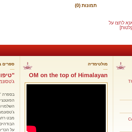
תמונות (0)
נא לחצו על
לטות]
מולטימדיה
ספרים ב
OM on the top of Himalayan
"טיפו
The
ג'טסונמ
בספרה "
הפוטנציא
השלמויות
ג'טסונמה
מבט רחב 
הבודהיסט
על הכרית