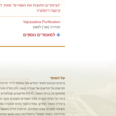
"כציפורים החוצות את השמיים" מאת: דִילְ
קייֶנְצֶה רִינְפּוֹצֵ'ה
Vajrasattva Purification
הנזירה (אני) לוסנג
למאמרים נוספים
על האתר
ברוכים הבאים לאתר החדש של עמותת ידידי הדהרמ
חודשים על חודשים של עבודה קשה, ולכן תודה מיוח
tummo על בניית האתר, לדלית פלישצ'וק שבלעדיה 
בהיר על הרוח הגבית, ולכל הגמדים הקטנים וטובי הלב
ביצירת האתר החדש, עמדה לנגד עינינו המטרה של
חשיפה למורים שאנו מזמינים, הרחבת הידע והעשרה 
והידידות. האתר מופעל בהתנדבות והוא מוגש כמתנ