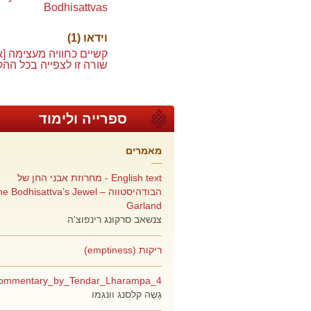
Bodhisattvas
וידאו (1)
קשיים כחוויה מעצימה [א
שורה זו לצפייה בכל ההק
ספרייה ולימוד
מאמרים
English text - מחרוזת אבני החן של
הבודהיסטווה –  Bodhisattva’s Jewel
Garland
צנשאב סרקונג רינפוצ'ה
ריקות (emptiness)
4_Commentary_by_Tendar_Lharampa
גֶשֶה קלסנג וונגמו