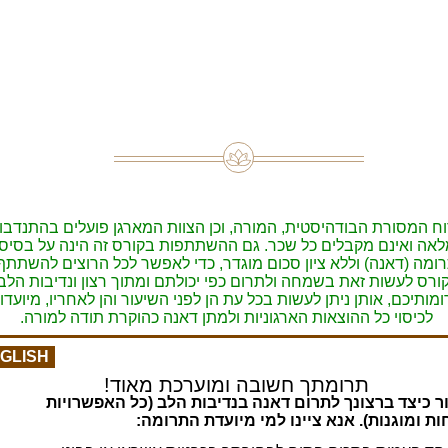
ח המסורת הבודהיסטית, המורה, וכן הצוות המארגן פועלים בהתנדבו
לאה ואינם מקבלים כל שכר. גם ההשתתפות בקורס זה הינה על בסיס
ומה (דאנה) וללא ציון סכום מוגדר, כדי לאפשר לכל הרוצים להשתתף
ורס לעשות זאת בשמחה ולתרום כפי יכולתם ומתוך רצון ונדיבות הלב.
מותיכם, אותן ניתן לעשות בכל עת הן לפני השיעור והן לאחריו, מיועדו
לכיסוי כל ההוצאות הארגוניות ולמתן דאנה כהוקרת תודה למורה.
GLISH
תרומתך חשובה ומוערכת מאוד!
ר כיצד ברצונך לתרום דאנה בנדיבות הלב (כל האפשרויות
ת ומוגנות). אנא ציינו למי מיועדת התרומה: