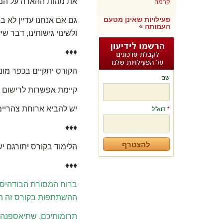
את מהות ההארה על המתרגל לעסוק ב-37 תרג
קרמה
פעילויות שאינן מטעם
גם אם אנחנו עדיין לא 
העמותה »
ולשינוי גישותינו, דבר ש
♦♦♦
הקורס יתקיים בכפר מונ
שם
קיימת אפשרות לרישום 
יש להביא ארוחת צהריים 
*
דוא"ל
♦♦♦
הלימוד בקורס יתורגם יש
♦♦♦
ברוח המסורת הבודהיסטי
ההשתתפות בקורס זה הי
תרומותיכם, שתיאספנה ב