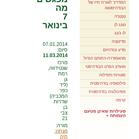
המדריך לאורח חייו של
מה
הבודהיסטווה
7
טַנְטְרָה
בינואר
טונג לן
לו ג'ונג
מדיטציה
07.01.2014
סיום:
מדע ובודהיזם
11.03.2014
מהאמודרה-החותם הגדול
מרכז
מועדון הסרט הבודהיסטי
שנטידווה,
רמת
סוטרות ותפילות
גן
פילוסופיה בודהיסטית
(ליד
כפר
פסיכולוגיה בודהיסטית
המכביה)
קרמה
שדרות
בן
פעילויות שאינן מטעם
צבי
העמותה »
21
מורה:
מנחה:
חיה