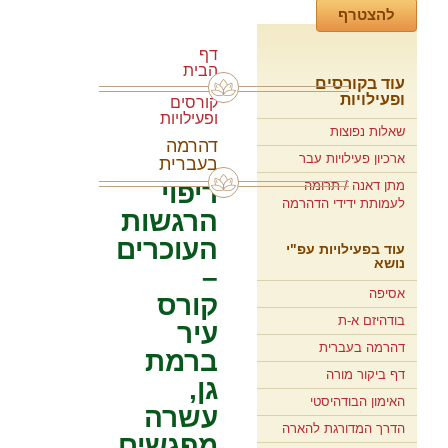
דף
הבית
עוד בקורסים
»
ופעילויות
קורסים
ופעילויות
שאלות נפוצות
דהרמה
ארכיון פעילויות עבר
בעברית
מתן דאנה / תרומה
ריפוי
לעמותת ידידי הדהרמה
הרגשות
העוכרים
עוד בפעילויות עפ"י
נושא
–
אסיפה
קורס
בודהיזם א-ת
עיר
דהרמה בעברית
ברמת
דף ביקור מורה
גן,
האימון הבודהיסטי
עשרה
הדרך המדורגת להארה
מפגשים