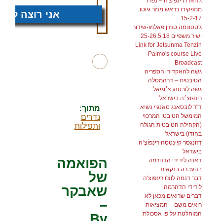
ג'האדו רינפוצ'ה – נפרד
מתפקידו כראש מנזר גיוטו,
אני רוצה לתרו
15-2-17
ג'טסונמה טנזין פאלמו-שידור
ישיר משפיים 25-26.5.18
Link for Jetsunma Tenzin
Palmo's course Live
Broadcast
גשה להאקדור והספריה
הטיבטית – דרהמסלה
גשה לובסנג צ׳וגיאל
רינפוצ׳ה בישראל
ד"ר לובסאנג סאנגיי נשיא
מתוך:
המימשל הטיבטי המרכזי
נדרים
(הקהילה הטיבטית הגולה
ותפילות
בהודו) בישראל
דְזוׄנְגְסָר קְיֶינְטְסֶה רׅינְפּוׄצֶ‘ה
בישראל
הפואמה
דאנה לידידי הדהרמה
בהעברה בנקאית
של
דבר דנמה לוצ'ו רינפוצ'ה
לידידי הדהרמה
שאבקר
דברים שרואים מכאן לא
–
רואים משם – המציאות
המוחלטת על פי אסכולת
By