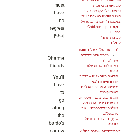
פעילויות דהרמה בישראל –
must
פעילויות מתמשכות
פתיחת הלב לקראת ביקור
have
לינג רינפוצ'ה במארס 2017
no
צ'אמטרול רינפוצ'ה בישראל
צ'וקור דוצ'ן – Chökhor
regrets
Düche
[56a].
קבוצות תרגול
קהילה
"מה מתבשל" משולחן הוועד
מכתב אישי לידידים
Dharma
איך לעזור?
friends
דאנה להמשך הפעלת
האתר
הודעות מהסאנגה – לדליה
You'll
גורדון היקרה ולבני
have
משפחתה אתכם באבלכם
to
במות יקירכם.
המתנדבים בעם – תפקידים
go
נדרשים בידידי הדהרמה
along
ניוזלטר "ידידהרמה" – מה
מתבשל?..
the
סַנְגְהַה – קבוצות תרגול
bardo's
בודהיזם
narrow
קורס דהרמה אצלכם בסלון?