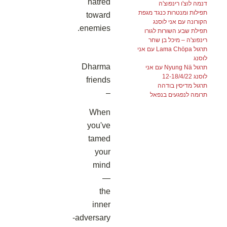
hatred
דנמה לוצ'ו רינפוצ'ה
תפילות ומנטרות כנגד מגפת
toward
הקורונה עם אני לוסנג
enemies.
תפילת שבע השורות לגורו
רינפוצ'ה – מיכל בן שחר
תרגול Lama Chöpa עם אני
לוסנג
Dharma
תרגול Nyung Nä עם אני
לוסנג 12-18/4/22
friends
תרגול מדיסין בודהה
–
תרומה לנפגעים בנפאל
When
you've
tamed
your
mind
—
the
inner
adversary-