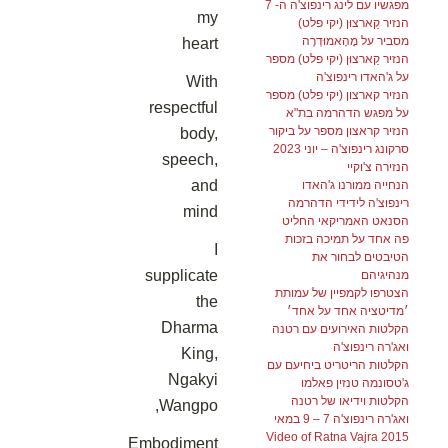
מפגשיו עם לינג רינפוצ'ה ה- 7
my
הנזיר קַארצוּן (יקי פלט)
מסביר על מָהָאמוּדְרָה
heart
הנזיר קַארצוּן (יקי פלט) מספר
על ג'האדו רינפוצ'ה
With
הנזיר קארצון (יקי פלט) מספר
respectful
על מפגש הדהרמה בת"א
הנזיר קראצון מספר על ביקור
body,
סרקונג רינפוצ'ה – יוני 2023
speech,
הנזירה צ'וקיי
and
הנחייה ממורנו ג'האדו
רינפוצ'ה לידידי הדהרמה
mind
הסנאט האמריקאי החליט
פה אחד על תמיכה בזכות
I
הטיבטים לבחור את
supplicate
מנהיגיהם
הצטרפו לקמפיין של עמותת
the
׳מדיטציה אחד על אחד׳
Dharma
הקלטות האירועים עם רטנה
ואג'רה רינפוצ'ה
King,
הקלטות הריטריט ביחיעם עם
Ngakyi
ג'טסונמה טנזין פאלמו
הקלטות וידיאו של רטנה
Wangpo,
ואג'רה רינפוצ'ה 7 – 9 במאי
2015 Video of Ratna Vajra
Embodiment