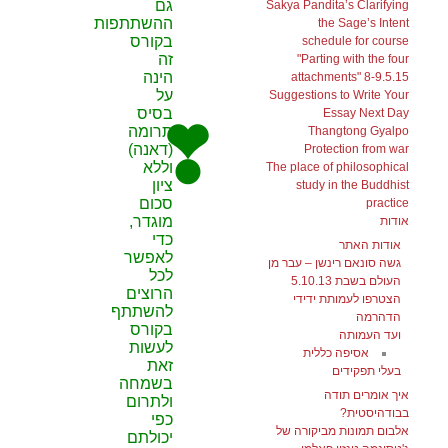
גם
Sakya Pandita’s Clarifying
ההשתתפות
the Sage’s Intent
בקורס
schedule for course
זה
"Parting with the four
הינה
attachments" 8-9.5.15
על
Suggestions to Write Your
בסיס
Essay Next Day
תרומה
Thangtong Gyalpo
(דאנה)
Protection from war
וללא
The place of philosophical
ציון
study in the Buddhist
סכום
practice
מוגדר,
אודות
כדי
אודות האתר
לאפשר
גשה סונאם רינשן – עבר מן
לכל
העולם בשבת 5.10.13
הרוצים
הצטרפו לעמותת ידידי
להשתתף
הדהרמה
בקורס
ועד העמותה
לעשות
אסיפה כללית
זאת
בעלי תפקידים
בשמחה
איך אומרים תודה
ולתרום
בבודהיסטית?
כפי
אלבום תמונות מביקורה של
יכולתם