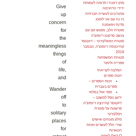
מתן דאנה / תרומה לעמותת
Give
ידידי הדהרמה
מתנדבים לעשייה חברתית
up
ניו נה עם אני לוסנג
concern
סדנת ויפאסנה
for
סוטרת הלב, מפגש זום עם
צנשב סרקונג רינפוצ'ה
the
סוטרת וימאלקירטי – דזונגסר
meaningless
קהיינטסה רינפוצ'ה, נובמבר
2018
things
סנגהת המשפחות
of
ספרייה ולימוד
life,
המלצה לקריאה!
חנות ספרים
and
חנות הספרים –
ספרים בעברית
Wander
ספר אזל במלאי
off
יְדוּעָן נוֹפֵל למִשְכָּב –
דְזוֹנְגסַר קְהיינצֶה רינפוצ'ה:
to
פרשנות על סוטרת
solitary
וִימַלָקִירְטִי
מילון מונחים ואישים
places
שירי הלל לעשרים ואחת
for
הטארות
Q דאלי לאמה