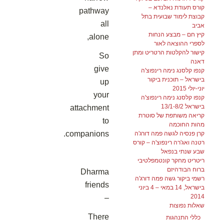
קורס תעודת נאלנדא –
pathway
קבוצת לימוד שבועית בתל
all
אביב
קיץ חם – מבצע הנחות
alone,
לספרי ההוצאה לאור
קישור להקלטות הרטריט ומתן
So
דאנה
give
קנפו קלסנג נימה רינפוצ'ה
בישראל – תוכנית ביקור
up
יוני-יולי 2015
your
קנפו קלסנג נימה רינפוצ'ה
בישראל 13/1-8/2
attachment
קריאה משותפת של סוטרת
to
מהות החוכמה
companions.
קרן פנסיה לגשה פמה דורג'ה
רטנה ואג'רה רינפוצ'ה – קורס
שבע שנתי בנפאל
ריטריט מחקר קונטמפלטיבי
ברוח הבודהיזם
Dharma
רשמי ביקור גשה פמה דורג'ה
friends
בישראל, 14 במאי – 4 ביוני
2014
–
שאלות נפוצות
There
כללי התנהגות