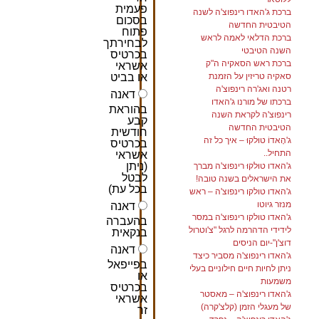
פעמית
ברכת ג'האדו רינפוצ'ה לשנה
בסכום
הטיבטית החדשה
פתוח
ברכת הדלאי לאמה לראש
לבחירתך
השנה הטיבטי
בכרטיס
ברכת ראש הסאקיה ה"ק
אשראי
סאקיה טריזין על הזמנת
או בביט
רטנה ואג'רה רינפוצ'ה
דאנה
ברכתו של מורנו ג'האדו
בהוראת
רינפוצ'ה לקראת השנה
קבע
הטיבטית החדשה
חודשית
ג'הָאדוֹ טוּלקוּ – איך כל זה
בכרטיס
התחיל..
אשראי
(ניתן
ג'האדו טוּלקוּ רינפוצ'ה מברך
לבטל
את הישראלים בשנה טובה!
בכל עת)
ג'האדו טולקו רינפוצ'ה – ראש
מנזר גיוטו
דאנה
ג'האדו טולקו רינפוצ'ה במסר
בהעברה
לידידי הדהרמה לרגל "צ'וטרול
בנקאית
דוצ'ן"-יום הניסים
דאנה
ג'האדו רינפוצ'ה מסביר כיצד
בפייפאל
ניתן לחיות חיים חילוניים בעלי
או
משמעות
בכרטיס
ג'האדו רינפוצ'ה – מאסטר
אשראי
של מעגלי הזמן (קלצ'קרה)
זר