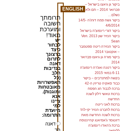
ביקור גן גיאצו בישראל –
ENGLISH
פברואר 2014 – תם ולא
נשלם…
תרומתך
ביקור גשה פמה דורג'ה 14/5-
חשובה
4/6/2014
ומוערכת
ביקור דגרי רינפוצ'ה בישראל
מאוד!
ביקור הנזיר שון 2013 Ven.
יש
Sean
לבחור
ביקור הנזירה ריטה ספטמבר
כיצד
– אוקטובר 2014
ברצונך
ביקור מורה גן גיאצו פברואר
לתרום
2014
דאנה
ביקור רטנה ואג'רה רינפוצ'ה
בנדיבות
הלב
6-11 במאי 2015
(כל
בקשה למתנדבים – ביקור
האפשרויות
כבוד סאקיה טריזין ה-42
מאובטחות
ברכה לכבוד חג הפסח
ומוגנות).
ברכות טאשי דלק לשנה
אנא
החדשה
ציינו
ברכות לאני ריטה
למי
ברכות לחברנו הנזיר יקי-לה!
מיועדת
התרומה:
ברכות לשנה החדשה מאת
דזונגסר ג'אמיאנג קהיינטסה
דאנה
ברכת ג'האדו רינפוצ'ה
חד
ללוסאר