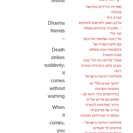
retreat.
ספריית הידידים מחדשת
פעילות
עברנו בית
Dharma
עדכון חשוב לחדשים ולותיקים
– התכנית "בודהיזם מאלף
friends
ועד תו"!
–
על דאנה ושלמוּת הנדיבות
עם סיום ביקורה של
Death
ג'טסונמה טנזין פאלמו…
פוג'ה לטארה
strikes
פוג'ת "מדיסין בודהה" עבור
suddenly;
טובטן צ'וקי בהנחיית הנזירה
ריטה
it
פעילויות דהרמה בישראל
comes
"חינוך אוניברסלי" או
without
הטמעת עקרונות
בודהיסטים בחיי היום יום –
warning
מפגש עם מריאן אוד'נר
הדרך המדורגת להארה
When
סדרה של מדיטציות
it
במסורת הבודהיזם הטיבטי
comes,
פעילויות דהרמה בישראל –
אירועים חד פעמיים
you