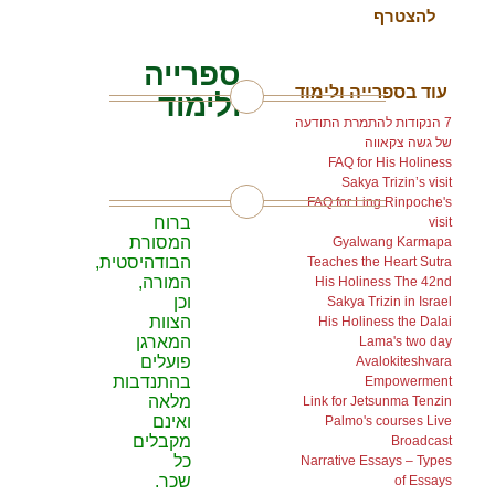
ספרייה
עוד בספרייה ולימוד
ולימוד
7 הנקודות להתמרת התודעה
של גשה צקאווה
בצע
FAQ for His Holiness
Sakya Trizin’s visit
FAQ for Ling Rinpoche's
ברוח
visit
המסורת
Gyalwang Karmapa
הבודהיסטית,
Teaches the Heart Sutra
המורה,
His Holiness The 42nd
וכן
Sakya Trizin in Israel
הצוות
His Holiness the Dalai
המארגן
Lama's two day
פועלים
Avalokiteshvara
בהתנדבות
Empowerment
מלאה
Link for Jetsunma Tenzin
ואינם
Palmo's courses Live
מקבלים
Broadcast
כל
Narrative Essays – Types
שכר.
of Essays