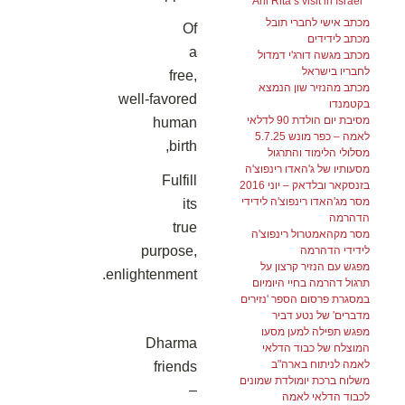
Ani Rita’s visit in Israel
מכתב אישי לחברי תובל
Of
מכתב לידידים
a
מכתב מגשה דורג'י דמדול
לחבריו בישראל
free,
מכתב מהנזיר שון הנמצא
well‑favored
בקטמנדו
מסיבת יום הולדת 90 לדלאי
human
לאמה – כפר מונש 5.7.25
birth,
מסלולי הלימוד והתרגול
מסעותיו של ג'האדו רינפוצ'ה
Fulfill
בזנסקאר ובלדאק – יוני 2016
מסר מג'האדו רינפוצ'ה לידידי
its
הדהרמה
true
מסר מקהאמטרול רינפוצ'ה
purpose,
לידידי הדהרמה
מפגש עם הנזיר קרצון על
enlightenment.
תרגול דהרמה בחיי היומיום
במסגרת פרסום הספר 'נזירים
מדברים' של נטע דביר
מפגש תפילה למען מסעו
Dharma
המוצלח של כבוד הדלאי
לאמה לניתוח בארה"ב
friends
משלוח ברכת יומולדת שמונים
–
לכבוד הדלאי לאמה