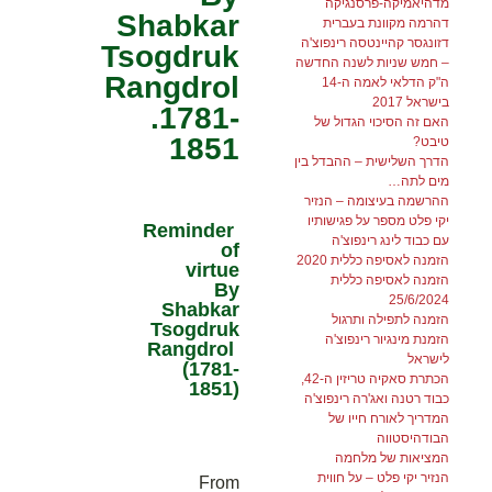
מדהיאמיקה-פרסנגיקה
Shabkar
דהרמה מקוונת בעברית
דזונגסר קהיינטסה רינפוצ'ה
Tsogdruk
– חמש שניות לשנה החדשה
Rangdrol
ה"ק הדלאי לאמה ה-14
בישראל 2017
.1781-
האם זה הסיכוי הגדול של
1851
טיבט?
הדרך השלישית – ההבדל בין
מים לתה…
ההרשמה בעיצומה – הנזיר
יקי פלט מספר על פגישותיו
Reminder
עם כבוד לינג רינפוצ'ה
of
הזמנה לאסיפה כללית 2020
virtue
הזמנה לאסיפה כללית
By
25/6/2024
Shabkar
הזמנה לתפילה ותרגול
Tsogdruk
הזמנת מינגיור רינפוצ'ה
Rangdrol
לישראל
(1781-
הכתרת סאקיה טריזין ה-42,
1851)
כבוד רטנה ואג'רה רינפוצ'ה
המדריך לאורח חייו של
הבודהיסטווה
המציאות של מלחמה
הנזיר יקי פלט – על חווית
From