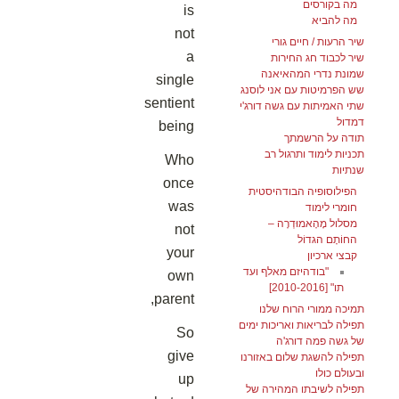
מה בקורסים
is
מה להביא
not
שיר הרעות / חיים גורי
a
שיר לכבוד חג החירות
שמונת נדרי המהאיאנה
single
שש הפרמיטות עם אני לוסנג
sentient
שתי האמיתות עם גשה דורג'י
דמדול
being
תודה על הרשמתך
תכניות לימוד ותרגול רב
Who
שנתיות
once
הפילוסופיה הבודהיסטית
was
חומרי לימוד
מסלול מָהָאמוּדְרָה –
not
החוֹתָם הגדוֹל
your
קבצי ארכיון
"בודהיזם מאלף ועד
own
תו" [2010-2016]
parent,
תמיכה ממורי הרוח שלנו
תפילה לבריאות ואריכות ימים
So
של גשה פמה דורג'ה
give
תפילה להשגת שלום באזורנו
ובעולם כולו
up
תפילה לשיבתו המהירה של