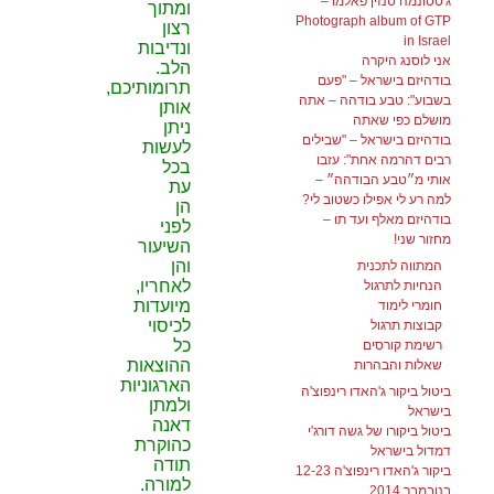
ג'טסונמה טנזין פאלמו –
ומתוך
Photograph album of GTP
רצון
in Israel
ונדיבות
אני לוסנג היקרה
הלב.
בודהיזם בישראל – "פעם
תרומותיכם,
בשבוע": טבע בודהה – אתה
אותן
מושלם כפי שאתה
ניתן
בודהיזם בישראל – "שבילים
לעשות
רבים דהרמה אחת": עזבו
בכל
אותי מ״טבע הבודהה״ –
עת
למה רע לי אפילו כשטוב לי?
הן
בודהיזם מאלף ועד תו –
לפני
מחזור שני!
השיעור
והן
המתווה לתכנית
לאחריו,
הנחיות לתרגול
מיועדות
חומרי לימוד
לכיסוי
קבוצות תרגול
כל
רשימת קורסים
ההוצאות
שאלות והבהרות
הארגוניות
ביטול ביקור ג'האדו רינפוצ'ה
ולמתן
בישראל
דאנה
ביטול ביקורו של גשה דורג'י
כהוקרת
דמדול בישראל
תודה
ביקור ג'האדו רינפוצ'ה 12-23
למורה.
בנובמבר 2014