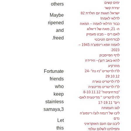
ימים קשים
others
יצירת קשר
ישראל חוגגת יום הולדת 82
Maybe
לדלאי לאמה!
ripened
כבוד הדלאי לאמה – המאה
ה- 21, מאה של דיאלוג
and
לאם רים – מבט מעמיק
freed.
לבודהיזם הטיבטי
לאמה זופא רינפוצ'ה 1945 –
2023
לדף הפייסבוק
להא-בּאב דוּצֶ'ן– הירידה
מהרקיע
Fortunate
לו"ז לריטריט "ניו נה" 24-
29.10.12
friends
לו"ז לריטריט טארה
who
לו"ז לריטריט מדיטציה
"בודהיציטה" 8-10.11.12
keep
לו'ז לרטריט: " מדיטצית לאם-
stainless
רים" 17-19.11
לוגו העמותה
samaya,3
ליבו של דנמה לוצ'ו רינפוצ'ה
נדם
Let
ליבנו עם העם האוקראיני
this
ותפילתנו לשלום עולמי