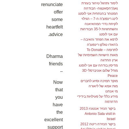
לימוד ותרגול טיהור בעזרת
renunciate
וָאגְ'רָהסַאטְוָוה- הבודהה
offer
המטהר בהנחחית אני לוסנג
לינג רינפוצ'ה ה-7 – הגילוי
some
לקיחת נדרי המהאיאנה
heartfelt
והשתחוויות ל-35 הבודהות
advice.
עם אני לוסנג
לרפא את הפחד והאיבה –
ג'האדו טולקו רינפוצ'ה
לתרומה – To Donate
מאות הישויות השמימיות של
Dharma
ארץ החדווה
friends
מדיסין בודהה עם אני לוסנג
מודל שלום אוניברסלי 3D
–
Peace
מוקד תמיכה וסיוע לחברים
Now
מות אמא של ליאורה
that
מי אנחנו
מידע כללי על פעילויות בידידי
you
הדהרמה
have
ביקור הנזיר אנטוניו 2013
the
Antonio Sata visit in
Israel
excellent
ביקור הנזירה ריטה 2012
support