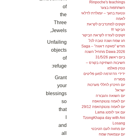
Rinpoche's teachings
of
השתתפות בצער
ונטעת בחגך – יומולדת לדלאי
the
לאמה
Three
זקוקים למתנדבים לקראת
הביקור !!!
Jewels,
זקוקים לעזרה לקראת הביקור
חג שמח ושנה טובה לכל
Unfailing
חודש "סאקה דאווה" – Saga
objects
Dawa 2026 מתחיל השנה
ביום ראשון 31/5/26
of
חשיבות השתיקה בקורס –
refuge:
טנזין פאלמו
ידידי הדהרמה למען פליטים
Grant
מסוריה
יום הזיכרון לחללי מערכות
your
ישראל
blessings
יום השואה והגבורה
so
יום לאמה צונגקהאפה
יום לאמה צונגקהאפה 29/12
that
עם אני לוסנג Lama
I
TzongKhapa day with Ani
Losang
and
יום מחווה לעם הטיבטי
all
יום עצמאות שמח