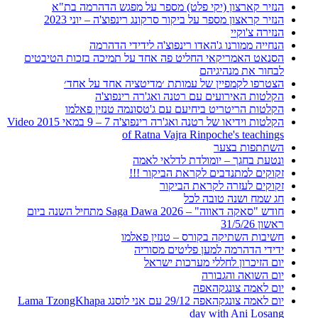
הנזיר קארצון (יקי פלט) מספר על מפגש הדהרמה בת"א
הנזיר קראצון מספר על ביקור סרקונג רינפוצ'ה – יוני 2023
הנזירה צ'וקיי
הנחייה ממורנו ג'האדו רינפוצ'ה לידידי הדהרמה
הסנאט האמריקאי החליט פה אחד על תמיכה בזכות הטיבטים
לבחור את מנהיגיהם
הצטרפו לקמפיין של עמותת ׳מדיטציה אחד על אחד׳
הקלטות האירועים עם רטנה ואג'רה רינפוצ'ה
הקלטות הריטריט ביחיעם עם ג'טסונמה טנזין פאלמו
הקלטות וידיאו של רטנה ואג'רה רינפוצ'ה 7 – 9 במאי 2015 Video
of Ratna Vajra Rinpoche's teachings
השתתפות בצער
ונטעת בחגך – יומולדת לדלאי לאמה
זקוקים למתנדבים לקראת הביקור !!!
זקוקים לעזרה לקראת הביקור
חג שמח ושנה טובה לכל
חודש "סאקה דאווה" – Saga Dawa 2026 מתחיל השנה ביום
ראשון 31/5/26
חשיבות השתיקה בקורס – טנזין פאלמו
ידידי הדהרמה למען פליטים מסוריה
יום הזיכרון לחללי מערכות ישראל
יום השואה והגבורה
יום לאמה צונגקהאפה
יום לאמה צונגקהאפה 29/12 עם אני לוסנג Lama TzongKhapa
day with Ani Losang