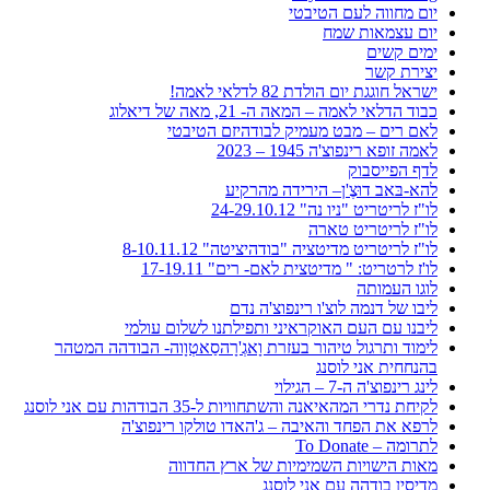
יום מחווה לעם הטיבטי
יום עצמאות שמח
ימים קשים
יצירת קשר
ישראל חוגגת יום הולדת 82 לדלאי לאמה!
כבוד הדלאי לאמה – המאה ה- 21, מאה של דיאלוג
לאם רים – מבט מעמיק לבודהיזם הטיבטי
לאמה זופא רינפוצ'ה 1945 – 2023
לדף הפייסבוק
להא-בּאב דוּצֶ'ן– הירידה מהרקיע
לו"ז לריטריט "ניו נה" 24-29.10.12
לו"ז לריטריט טארה
לו"ז לריטריט מדיטציה "בודהיציטה" 8-10.11.12
לו'ז לרטריט: " מדיטצית לאם- רים" 17-19.11
לוגו העמותה
ליבו של דנמה לוצ'ו רינפוצ'ה נדם
ליבנו עם העם האוקראיני ותפילתנו לשלום עולמי
לימוד ותרגול טיהור בעזרת וָאגְ'רָהסַאטְוָוה- הבודהה המטהר
בהנחחית אני לוסנג
לינג רינפוצ'ה ה-7 – הגילוי
לקיחת נדרי המהאיאנה והשתחוויות ל-35 הבודהות עם אני לוסנג
לרפא את הפחד והאיבה – ג'האדו טולקו רינפוצ'ה
לתרומה – To Donate
מאות הישויות השמימיות של ארץ החדווה
מדיסין בודהה עם אני לוסנג