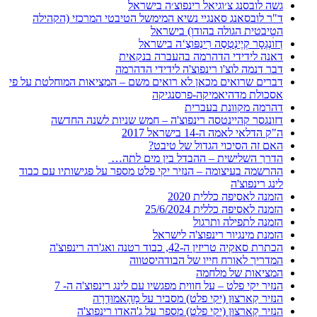
גשה לובסנג צ׳וגיאל רינפוצ׳ה בישראל
ד"ר לובסאנג סאנגיי נשיא המימשל הטיבטי המרכזי (הקהילה
הטיבטית הגולה בהודו) בישראל
דְזוׄנְגְסָר קְיֶינְטְסֶה רׅינְפּוׄצֶ‘ה בישראל
דאנה לידידי הדהרמה בהעברה בנקאית
דבר דנמה לוצ'ו רינפוצ'ה לידידי הדהרמה
דברים שרואים מכאן לא רואים משם – המציאות המוחלטת על פי
אסכולת מדהיאמיקה-פרסנגיקה
דהרמה מקוונת בעברית
דזונגסר קהיינטסה רינפוצ'ה – חמש שניות לשנה החדשה
ה"ק הדלאי לאמה ה-14 בישראל 2017
האם זה הסיכוי הגדול של טיבט?
הדרך השלישית – ההבדל בין מים לתה…
ההרשמה בעיצומה – הנזיר יקי פלט מספר על פגישותיו עם כבוד
לינג רינפוצ'ה
הזמנה לאסיפה כללית 2020
הזמנה לאסיפה כללית 25/6/2024
הזמנה לתפילה ותרגול
הזמנת מינגיור רינפוצ'ה לישראל
הכתרת סאקיה טריזין ה-42, כבוד רטנה ואג'רה רינפוצ'ה
המדריך לאורח חייו של הבודהיסטווה
המציאות של מלחמה
הנזיר יקי פלט – על חווית מפגשיו עם לינג רינפוצ'ה ה- 7
הנזיר קַארצוּן (יקי פלט) מסביר על מָהָאמוּדְרָה
הנזיר קַארצוּן (יקי פלט) מספר על ג'האדו רינפוצ'ה