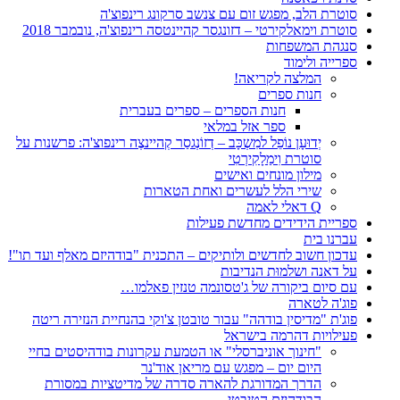
סוטרת הלב, מפגש זום עם צנשב סרקונג רינפוצ'ה
סוטרת וימאלקירטי – דזונגסר קהיינטסה רינפוצ'ה, נובמבר 2018
סנגהת המשפחות
ספרייה ולימוד
המלצה לקריאה!
חנות ספרים
חנות הספרים – ספרים בעברית
ספר אזל במלאי
יְדוּעָן נוֹפֵל למִשְכָּב – דְזוֹנְגסַר קְהיינצֶה רינפוצ'ה: פרשנות על
סוטרת וִימַלָקִירְטִי
מילון מונחים ואישים
שירי הלל לעשרים ואחת הטארות
Q דאלי לאמה
ספריית הידידים מחדשת פעילות
עברנו בית
עדכון חשוב לחדשים ולותיקים – התכנית "בודהיזם מאלף ועד תו"!
על דאנה ושלמוּת הנדיבות
עם סיום ביקורה של ג'טסונמה טנזין פאלמו…
פוג'ה לטארה
פוג'ת "מדיסין בודהה" עבור טובטן צ'וקי בהנחיית הנזירה ריטה
פעילויות דהרמה בישראל
"חינוך אוניברסלי" או הטמעת עקרונות בודהיסטים בחיי
היום יום – מפגש עם מריאן אוד'נר
הדרך המדורגת להארה סדרה של מדיטציות במסורת
הבודהיזם הטיבטי