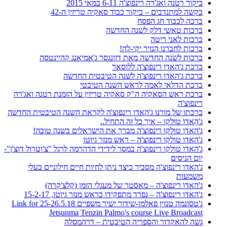
ביקור רטנה ואג'רה רינפוצ'ה 6-11 במאי 2015
בקשה למתנדבים – ביקור כבוד סאקיה טריזין ה-42
ברכה לכבוד חג הפסח
ברכות טאשי דלק לשנה החדשה
ברכות לאני ריטה
ברכות לחברנו הנזיר יקי-לה!
ברכות לשנה החדשה מאת דזונגסר ג'אמיאנג קהיינטסה
ברכת ג'האדו רינפוצ'ה ללוסאר
ברכת ג'האדו רינפוצ'ה לשנה הטיבטית החדשה
ברכת הדלאי לאמה לראש השנה הטיבטי
ברכת ראש הסאקיה ה"ק סאקיה טריזין על הזמנת רטנה ואג'רה
רינפוצ'ה
ברכתו של מורנו ג'האדו רינפוצ'ה לקראת השנה הטיבטית החדשה
ג'הָאדוֹ טוּלקוּ – איך כל זה התחיל..
ג'האדו טוּלקוּ רינפוצ'ה מברך את הישראלים בשנה טובה!
ג'האדו טולקו רינפוצ'ה – ראש מנזר גיוטו
ג'האדו טולקו רינפוצ'ה במסר לידידי הדהרמה לרגל "צ'וטרול דוצ'ן"-
יום הניסים
ג'האדו רינפוצ'ה מסביר כיצד ניתן לחיות חיים חילוניים בעלי
משמעות
ג'האדו רינפוצ'ה – מאסטר של מעגלי הזמן (קלצ'קרה)
ג'האדו רינפוצ'ה – נפרד מתפקידו כראש מנזר גיוטו, 15-2-17
ג'טסונמה טנזין פאלמו-שידור ישיר משפיים 25-26.5.18 Link for
Jetsunma Tenzin Palmo's course Live Broadcast
גשה להאקדור והספריה הטיבטית – דרהמסלה