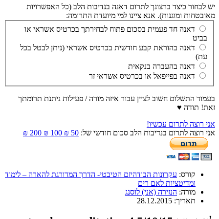
יש לבחור כיצד ברצונך לתרום דאנה בנדיבות הלב (כל האפשרויות
מאובטחות ומוגנות). אנא ציינו למי מיועדת התרומה:
דאנה חד פעמית בסכום פתוח לבחירתך בכרטיס אשראי או
בביט
דאנה בהוראת קבע חודשית בכרטיס אשראי (ניתן לבטל בכל
עת)
דאנה בהעברה בנקאית
דאנה בפייפאל או בכרטיס אשראי זר
בעמוד התשלום חשוב לציין עבור איזה מורה / פעילות ניתנת תרומתך
זאת! תודה ♥
אני רוצה לתרום עכשיו!
אני רוצה לתרום בנדיבות הלב סכום חודשי של:
50 ₪
100 ₪
200 ₪
קורס:
עקרונות הבודהיזם הטיבטי- הדרך המדורגת להארה – לימוד
ומדיטציות לאם רים
מורה:
הנזירה (אני) לוסנג
תאריך:
28.12.2015