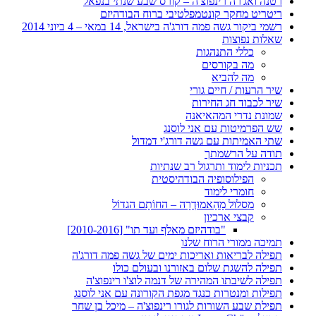
רטנה ואג'רה רינפוצ'ה – קורס שבע שנתי בנפאל
ריטריט מחקר קונטמפלטיבי ברוח הבודהיזם
רשמי ביקור גשה פמה דורג'ה בישראל, 14 במאי – 4 ביוני 2014
שאלות נפוצות
כללי התנהגות
מה בקורסים
מה להביא
שיר הרעות / חיים גורי
שיר לכבוד חג החירות
שמונת נדרי המהאיאנה
שש הפרמיטות עם אני לוסנג
שתי האמיתות עם גשה דורג'י דמדול
תודה על הרשמתך
תכניות לימוד ותרגול רב שנתיות
הפילוסופיה הבודהיסטית
חומרי לימוד
מסלול מָהָאמוּדְרָה – החוֹתָם הגדוֹל
קבצי ארכיון
"בודהיזם מאלף ועד תו" [2010-2016]
תמיכה ממורי הרוח שלנו
תפילה לבריאות ואריכות ימים של גשה פמה דורג'ה
תפילה להשגת שלום באזורנו ובעולם כולו
תפילה לשיבתו המהירה של דנמה לוצ'ו רינפוצ'ה
תפילות ומנטרות כנגד מגפת הקורונה עם אני לוסנג
תפילת שבע השורות לגורו רינפוצ'ה – מיכל בן שחר