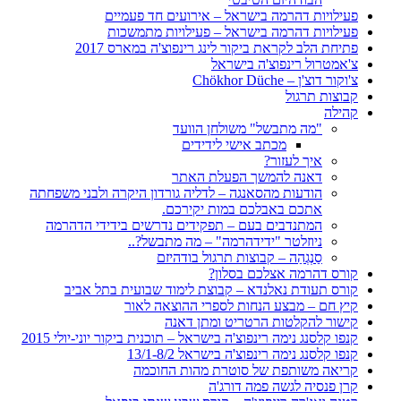
פעילויות דהרמה בישראל – אירועים חד פעמיים
פעילויות דהרמה בישראל – פעילויות מתמשכות
פתיחת הלב לקראת ביקור לינג רינפוצ'ה במארס 2017
צ'אמטרול רינפוצ'ה בישראל
צ'וקור דוצ'ן – Chökhor Düche
קבוצות תרגול
קהילה
"מה מתבשל" משולחן הוועד
מכתב אישי לידידים
איך לעזור?
דאנה להמשך הפעלת האתר
הודעות מהסאנגה – לדליה גורדון היקרה ולבני משפחתה
אתכם באבלכם במות יקירכם.
המתנדבים בעם – תפקידים נדרשים בידידי הדהרמה
ניוזלטר "ידידהרמה" – מה מתבשל?..
סַנְגְהַה – קבוצות תרגול בודהיזם
קורס דהרמה אצלכם בסלון?
קורס תעודת נאלנדא – קבוצת לימוד שבועית בתל אביב
קיץ חם – מבצע הנחות לספרי ההוצאה לאור
קישור להקלטות הרטריט ומתן דאנה
קנפו קלסנג נימה רינפוצ'ה בישראל – תוכנית ביקור יוני-יולי 2015
קנפו קלסנג נימה רינפוצ'ה בישראל 13/1-8/2
קריאה משותפת של סוטרת מהות החוכמה
קרן פנסיה לגשה פמה דורג'ה