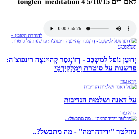
לאם רים 5/10/15 4 tonglen_meditation
להורדת הקובץ »
יְדוּעָן נוֹפֵל למִשְכָּב - דְזוֹנְגסַר קְהיינצֶה רינפוצ'ה:
פרשנות על סוטרת וִימַלָקִירְטִי
קרא עוד
על דאנה ושלמוּת הנדיבות
קרא עוד
ניוזלטר "ידידהרמה" - מה מתבשל?..