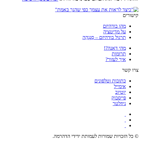
קישורים
מהו בודהיזם
על מדיטציה
תרגול בודהיזם – סַנְגְהַה
מהי דאנה?!
תרומות
איך לעזור?
צרו קשר
כתובות וטלפונים
אימייל
יוטיוב
פייסבוק
ניוזלטר
© כל הזכויות שמורות לעמותת ידידי הדהרמה.