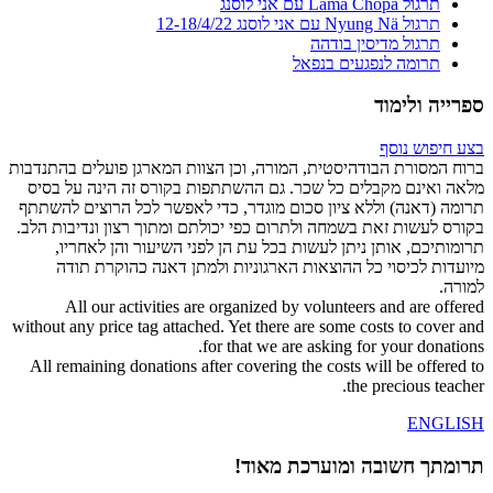
תרגול Lama Chöpa עם אני לוסנג
תרגול Nyung Nä עם אני לוסנג 12-18/4/22
תרגול מדיסין בודהה
תרומה לנפגעים בנפאל
ספרייה ולימוד
בצע חיפוש נוסף
ברוח המסורת הבודהיסטית, המורה, וכן הצוות המארגן פועלים בהתנדבות
מלאה ואינם מקבלים כל שכר. גם ההשתתפות בקורס זה הינה על בסיס
תרומה (דאנה) וללא ציון סכום מוגדר, כדי לאפשר לכל הרוצים להשתתף
בקורס לעשות זאת בשמחה ולתרום כפי יכולתם ומתוך רצון ונדיבות הלב.
תרומותיכם, אותן ניתן לעשות בכל עת הן לפני השיעור והן לאחריו,
מיועדות לכיסוי כל ההוצאות הארגוניות ולמתן דאנה כהוקרת תודה
למורה.
All our activities are organized by volunteers and are offered
without any price tag attached. Yet there are some costs to cover and
for that we are asking for your donations.
All remaining donations after covering the costs will be offered to
the precious teacher.
ENGLISH
תרומתך חשובה ומוערכת מאוד!