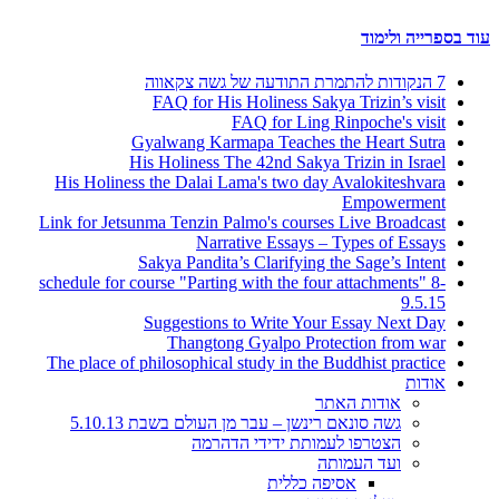
עוד בספרייה ולימוד
7 הנקודות להתמרת התודעה של גשה צקאווה
FAQ for His Holiness Sakya Trizin’s visit
FAQ for Ling Rinpoche's visit
Gyalwang Karmapa Teaches the Heart Sutra
His Holiness The 42nd Sakya Trizin in Israel
His Holiness the Dalai Lama's two day Avalokiteshvara
Empowerment
Link for Jetsunma Tenzin Palmo's courses Live Broadcast
Narrative Essays – Types of Essays
Sakya Pandita’s Clarifying the Sage’s Intent
schedule for course "Parting with the four attachments" 8-
9.5.15
Suggestions to Write Your Essay Next Day
Thangtong Gyalpo Protection from war
The place of philosophical study in the Buddhist practice
אודות
אודות האתר
גשה סונאם רינשן – עבר מן העולם בשבת 5.10.13
הצטרפו לעמותת ידידי הדהרמה
ועד העמותה
אסיפה כללית