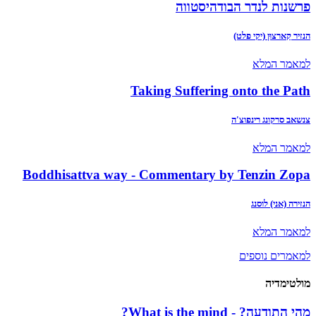
פרשנות לנדר הבודהיסטווה
הנזיר קַארצוּן (יקי פלט)
למאמר המלא
Taking Suffering onto the Path
צנשאב סרקונג רינפוצ'ה
למאמר המלא
Boddhisattva way - Commentary by Tenzin Zopa
הנזירה (אני) לוסנג
למאמר המלא
למאמרים נוספים
מולטימדיה
מהי התודעה? - What is the mind?