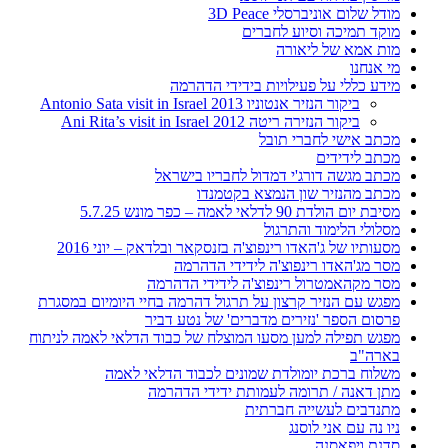
מודל שלום אוניברסלי 3D Peace
מוקד תמיכה וסיוע לחברים
מות אמא של ליאורה
מי אנחנו
מידע כללי על פעילויות בידידי הדהרמה
ביקור הנזיר אנטוניו 2013 Antonio Sata visit in Israel
ביקור הנזירה ריטה 2012 Ani Rita’s visit in Israel
מכתב אישי לחברי תובל
מכתב לידידים
מכתב מגשה דורג'י דמדול לחבריו בישראל
מכתב מהנזיר שון הנמצא בקטמנדו
מסיבת יום הולדת 90 לדלאי לאמה – כפר מונש 5.7.25
מסלולי הלימוד והתרגול
מסעותיו של ג'האדו רינפוצ'ה בזנסקאר ובלדאק – יוני 2016
מסר מג'האדו רינפוצ'ה לידידי הדהרמה
מסר מקהאמטרול רינפוצ'ה לידידי הדהרמה
מפגש עם הנזיר קרצון על תרגול דהרמה בחיי היומיום במסגרת
פרסום הספר 'נזירים מדברים' של נטע דביר
מפגש תפילה למען מסעו המוצלח של כבוד הדלאי לאמה לניתוח
בארה"ב
משלוח ברכת יומולדת שמונים לכבוד הדלאי לאמה
מתן דאנה / תרומה לעמותת ידידי הדהרמה
מתנדבים לעשייה חברתית
ניו נה עם אני לוסנג
סדנת ויפאסנה