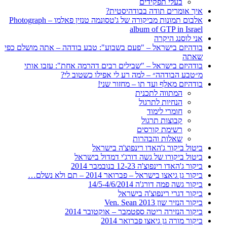
בעלי תפקידים
איך אומרים תודה בבודהיסטית?
אלבום תמונות מביקורה של ג'טסונמה טנזין פאלמו – Photograph
album of GTP in Israel
אני לוסנג היקרה
בודהיזם בישראל – "פעם בשבוע": טבע בודהה – אתה מושלם כפי
שאתה
בודהיזם בישראל – "שבילים רבים דהרמה אחת": עזבו אותי
מ״טבע הבודהה״ – למה רע לי אפילו כשטוב לי?
בודהיזם מאלף ועד תו – מחזור שני!
המתווה לתכנית
הנחיות לתרגול
חומרי לימוד
קבוצות תרגול
רשימת קורסים
שאלות והבהרות
ביטול ביקור ג'האדו רינפוצ'ה בישראל
ביטול ביקורו של גשה דורג'י דמדול בישראל
ביקור ג'האדו רינפוצ'ה 12-23 בנובמבר 2014
ביקור גן גיאצו בישראל – פברואר 2014 – תם ולא נשלם…
ביקור גשה פמה דורג'ה 14/5-4/6/2014
ביקור דגרי רינפוצ'ה בישראל
ביקור הנזיר שון 2013 Ven. Sean
ביקור הנזירה ריטה ספטמבר – אוקטובר 2014
ביקור מורה גן גיאצו פברואר 2014