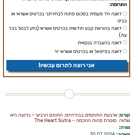
התרומה:
דאנה חד פעמית בסכום פתוח לבחירתך בכרטיס אשראי או
בביט
דאנה בהוראת קבע חודשית בכרטיס אשראי (ניתן לבטל בכל
עת)
דאנה בהעברה בנקאית
דאנה בפייפאל או בכרטיס אשראי זר
אני רוצה לתרום עכשיו!
קורס:
ארבעת החותמים בבודהיזם: החותם הרביעי – נירוונה היא
שלווה
סוטרת מהות החכמה – The Heart Sutra
מורה:
תאריך:
30.07.2014