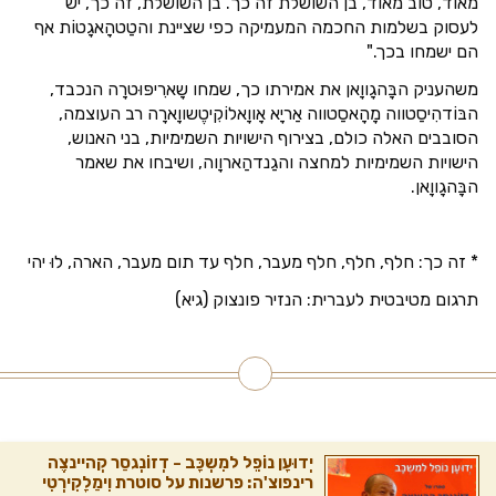
מאוד, טוב מאוד, בן השושלת זה כך. בן השושלת, זה כך, יש
לעסוק בשלמות החכמה המעמיקה כפי שציינת והטַטהָאגָטוֹת אף
הם ישמחו בכך."
משהעניק הבָּהגָווָאן את אמירתו כך, שמחו שָארִיפּוּטרָה הנכבד,
הבּוֹדהִיסַטווה מָהָאסַטווה אַריָא אָווָאלוֹקִיטֶשווָארָה רב העוצמה,
הסובבים האלה כולם, בצירוף הישויות השמימיות, בני האנוש,
הישויות השמימיות למחצה והגַנדהַארוָוה, ושיבחו את שאמר
הבָּהגָווָאן.
* זה כך: חלף, חלף, חלף מעבר, חלף עד תום מעבר, הארה, לוּ יהי
תרגום מטיבטית לעברית: הנזיר פונצוק (גיא)
יְדוּעָן נוֹפֵל למִשְכָּב - דְזוֹנְגסַר קְהיינצֶה
רינפוצ'ה: פרשנות על סוטרת וִימַלָקִירְטִי