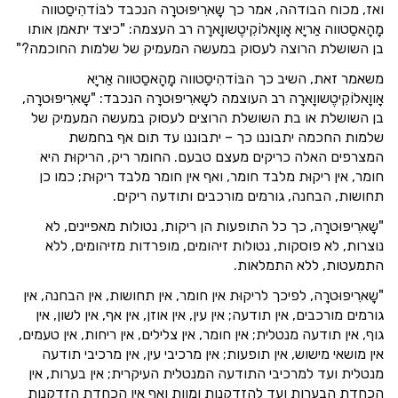
ואז, מכוח הבודהה, אמר כך שָארִיפּוּטרָה הנכבד לבּוֹדהִיסַטווה
מָהָאסַטווה אַריָא אָווָאלוֹקִיטֶשווָארָה רב העצמה: "כיצד יתאמן אותו
בן השושלת הרוצה לעסוק במעשה המעמיק של שלמות החוכמה?"
משאמר זאת, השיב כך הבּוֹדהִיסַטווה מָהָאסַטווה אַריָא
אָווָאלוֹקִיטֶשווָארָה רב העוצמה לשָארִיפּוּטרָה הנכבד: "שָארִיפּוּטרָה,
בן השושלת או בת השושלת הרוצים לעסוק במעשה המעמיק של
שלמות החכמה יתבוננו כך – יתבוננו עד תום אף בחמשת
המצרפים האלה כריקים מעצם טבעם. החומר ריק, הריקוּת היא
חומר, אין ריקוּת מלבד חומר, ואף אין חומר מלבד ריקוּת; כמו כן
תחושות, הבחנה, גורמים מורכבים ותודעה ריקים.
"שָארִיפּוּטרָה, כך כל התופעות הן ריקות, נטולות מאפיינים, לא
נוצרות, לא פוסקות, נטולות זיהומים, מופרדות מזיהומים, ללא
התמעטות, ללא התמלאות.
"שָארִיפּוּטרָה, לפיכך לריקוּת אין חומר, אין תחושות, אין הבחנה, אין
גורמים מורכבים, אין תודעה; אין עין, אין אוזן, אין אף, אין לשון, אין
גוף, אין תודעה מנטלית; אין חומר, אין צלילים, אין ריחות, אין טעמים,
אין מושאי מישוש, אין תופעות; אין מרכיבי עין, אין מרכיבי תודעה
מנטלית ועד למרכיבי התודעה המנטלית העיקרית; אין בערות, אין
הכחדת הבערות ועד להזדקנות ומוות ואף אין הכחדת הזדקנות