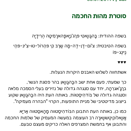
סוטרת מהות החכמה
בשפה ההודית: בָּהגָווָאטִי פּרַג'נִיָאפָּהארָמִיטָה הְרִידָיָה
בשפה הטיבטית: צ'וֹם-דֶן-דֶה-מָה שֶרַבּ קִי פּהֵרוֹל-טוּ-צִ'ינ-פּהֵי
נְיִינְג-פּוֹ
♥♥♥
אשתחווה לשלוש האבנים היקרות הנעלות.
כך שמעתי, פעם אחת ישב הבָּהגָווָאן בהר פסגת הנשר,
ברַגָ'אגרִהָה, יחד עם סנגהה גדולה של נזירים בעלי הסמכה מלאה
וסנגהה גדולה של בּוֹדהִיסַטווֹת. באותה העת היה הבָּהגָווָאן שקוע
בייצוב מדיטטיבי של מניית התופעות, הקרוי "הבהרה מעמיקה".
כמו כן, באותה העת התבונן הבּוֹדהִיסַטווה מָהָאסַטווה אַריָא
אָווָאלוֹקִיטֶשווָארָה רב העוצמה במעשה המעמיק של שלמות החכמה
והתבונן אף בחמשת המצרפים האלה כריקים מעצם טבעם.