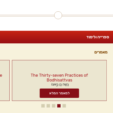
ספרייה ולימוד
מאמרים
he
The Thirty-seven Practices of
Bodhisattvas
גֶשֶה גֶן גְיָאצוֹ
למאמר המלא