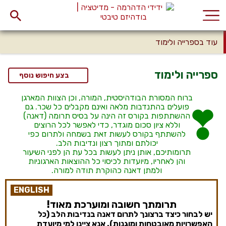
עוד בספרייה ולימוד
ספרייה ולימוד
בצע חיפוש נוסף
ברוח המסורת הבודהיסטית, המורה, וכן הצוות המארגן
פועלים בהתנדבות מלאה ואינם מקבלים כל שכר. גם
ההשתתפות בקורס זה הינה על בסיס תרומה (דאנה)
וללא ציון סכום מוגדר, כדי לאפשר לכל הרוצים
להשתתף בקורס לעשות זאת בשמחה ולתרום כפי
יכולתם ומתוך רצון ונדיבות הלב.
תרומותיכם, אותן ניתן לעשות בכל עת הן לפני השיעור
והן לאחריו, מיועדות לכיסוי כל ההוצאות הארגוניות
ולמתן דאנה כהוקרת תודה למורה.
ENGLISH
תרומתך חשובה ומוערכת מאוד!
יש לבחור כיצד ברצונך לתרום דאנה בנדיבות הלב (כל
האפשרויות מאובטחות ומוגנות). אנא ציינו למי מיועדת