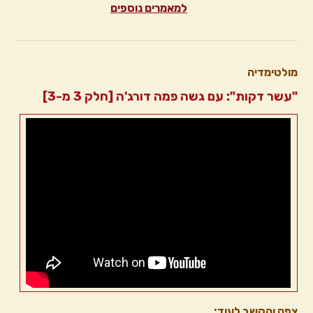
למאמרים נוספים
מולטימדיה
"עשר דקות": עם גשה פמה דורג'ה [חלק 3 מ-3]
צפה והקשב לעוד: