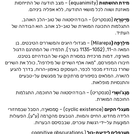
מידת ההשתווּת
(equanimity) – מצב תודעה של התייחסות
מאוזנת ושווה לכל מושאי התודעה, ללא אפליה ביניהם.
מַיְיטְרֶיָה
(סנסקריט) – הבודהיסטווה של טוּב-הלב האוהב,
התגלמות התכונה המוארת של טוּב-לב אוהב. הוא הבודהה של
העתיד.
מילַרֶפָּה (
Milarepa) – מגדולי היוגים והמשוררים הטיבטים, בן
המאה ה-11, (1052–1135 בערך), תלמידו של המתרגם הדגול
מארפָּה, דמות מרכזית במסורת הקַגיוּ של הבודהיזם בטיבט.
חיבורו המפורסם, "מאה אלף השירים של מילרפה", כולל את השירים
שחרז בנדודיו מכפר לכפר, העוסקים באימון-הרוח, בדרך להגיע
להארה, המלאים בסיפורים מרתקים על מפגשים על-טבעיים
והתנסויות מופלאות.
מַנְג'וּשְרִי
(סנסקריט) – הבודהיסטווה של החוכמה, התגלמות
החוכמה המוארת.
מעגלי הקיום
(cyclic existence) – סַמסארָה, הסבל שבמחזורי
הלידה מחדש, החיים והמוות, הנובעים מהקַרמה (ע"ע), הפעולות
המוּנָעות על-ידי רגשות עוכרים, שבבסיסם הבערות.
מערפלים לידיעת-כול
(cognitive obscurations,