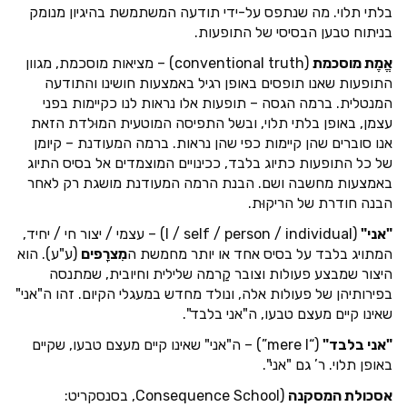
בלתי תלוי. מה שנתפס על-ידי תודעה המשתמשת בהיגיון מנומק
בניתוח טבען הבסיסי של התופעות.
אֱמֶת מוסכמת
(conventional truth) – מציאות מוסכמת, מגוון
התופעות שאנו תופסים באופן רגיל באמצעות חושינו והתודעה
המנטלית. ברמה הגסה – תופעות אלו נראות לנו כקיימות בפני
עצמן, באופן בלתי תלוי, ובשל התפיסה המוטעית המוּלדת הזאת
אנו סוברים שהן קיימות כפי שהן נראות. ברמה המעודנת – קיומן
של כל התופעות כתיוג בלבד, ככינויים המוצמדים אל בסיס התיוג
באמצעות מחשבה ושם. הבנת הרמה המעודנת מושגת רק לאחר
הבנה חודרת של הריקוּת.
"אני"
(I / self / person / individual) – עצמי / יצור חי / יחיד,
המתויג בלבד על בסיס אחד או יותר מחמשת ה
מִצרָפים
(ע"ע). הוא
היצור שמבצע פעולות וצובר קַרמה שלילית וחיובית, שמתנסה
בפירותיהן של פעולות אלה, ונולד מחדש במעגלי הקיום. זהו ה"אני"
שאינו קיים מעצם טבעו, ה"אני בלבד".
"אני בלבד"
(“mere I”) – ה"אני" שאינו קיים מעצם טבעו, שקיים
באופן תלוי. ר’ גם "אני".
אסכולת המסקנה
(Consequence School, בסנסקריט: