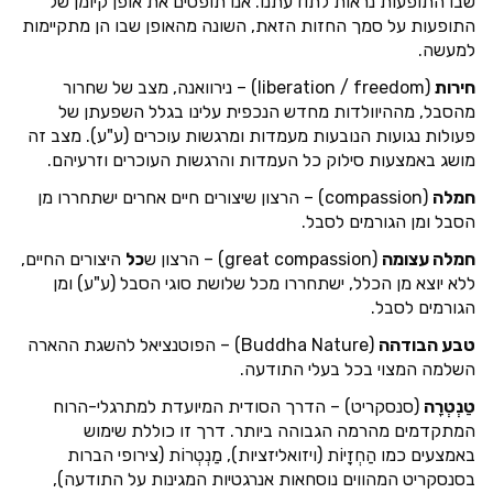
שבו התופעות נראות לתודעתנו. אנו תופסים את אופן קיומן של
התופעות על סמך החזות הזאת, השונה מהאופן שבו הן מתקיימות
למעשה.
חירות
(liberation / freedom) – נירוואנה, מצב של שחרור
מהסבל, מההיוולדות מחדש הנכפית עלינו בגלל השפעתן של
פעולות נגועות הנובעות מעמדות ומרגשות עוכרים (ע"ע). מצב זה
מושג באמצעות סילוק כל העמדות והרגשות העוכרים וזרעיהם.
חמלה
(compassion) – הרצון שיצורים חיים אחרים ישתחררו מן
הסבל ומן הגורמים לסבל.
חמלה עצומה
(great compassion) – הרצון ש
כל
היצורים החיים,
ללא יוצא מן הכלל, ישתחררו מכל שלושת סוגי הסבל (ע"ע) ומן
הגורמים לסבל.
טבע הבודהה
(Buddha Nature) – הפוטנציאל להשגת ההארה
השלמה המצוי בכל בעלי התודעה.
טַנְטְרָה
(סנסקריט) – הדרך הסודית המיועדת למתרגלי-הרוח
המתקדמים מהרמה הגבוהה ביותר. דרך זו כוללת שימוש
באמצעים כמו הַחְזָיוֹת (ויזואליזציות), מַנְטְרוֹת (צירופי הברות
בסנסקריט המהווים נוסחאות אנרגטיות המגינות על התודעה),