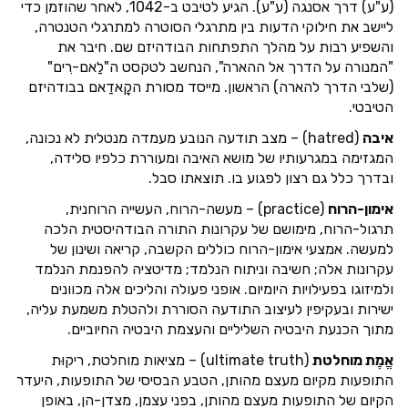
(ע"ע) דרך אסנגה (ע"ע). הגיע לטיבט ב-1042, לאחר שהוזמן כדי
ליישב את חילוקי הדעות בין מתרגלי הסוטרה למתרגלי הטנטרה,
והשפיע רבות על מהלך התפתחות הבודהיזם שם. חיבר את
"המנורה על הדרך אל ההארה", הנחשב לטקסט ה"לַאם-רִים"
(שלבי הדרך להארה) הראשון. מייסד מסורת הקָאדַאם בבודהיזם
הטיבטי.
איבה
(hatred) – מצב תודעה הנובע מעמדה מנטלית לא נכונה,
המגזימה במגרעותיו של מושא האיבה ומעוררת כלפיו סלידה,
ובדרך כלל גם רצון לפגוע בו. תוצאתו סבל.
אימון-הרוח
(practice) – מעשה-הרוח, העשייה הרוחנית,
תרגול-הרוח, מימושם של עקרונות התורה הבודהיסטית הלכה
למעשה. אמצעי אימון-הרוח כוללים הקשבה, קריאה ושינון של
עקרונות אלה; חשיבה וניתוח הנלמד; מדיטציה להפנמת הנלמד
ולמיזוגו בפעילויות היומיום. אופני פעולה והליכים אלה מכוונים
ישירות ובעקיפין לעיצוב התודעה הסוררת ולהטלת משמעת עליה,
מתוך הכנעת היבטיה השליליים והעצמת היבטיה החיוביים.
אֱמֶת מוחלטת
(ultimate truth) – מציאות מוחלטת, ריקוּת
התופעות מקיום מעצם מהותן, הטבע הבסיסי של התופעות, היעדר
הקיום של התופעות מעצם מהותן, בפני עצמן, מצדן-הן, באופן