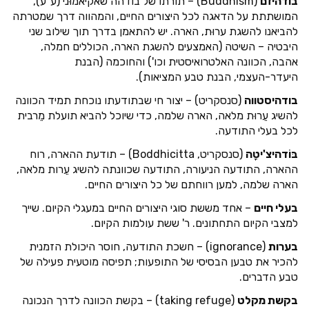
בודהיזם
(Buddhism) – תורתו של בודהה שאקיאמוּני (ע"ע),
המושתתת על הדאגה לכל היצורים החיים, והמהווה דרך שמטרתה
להביאנו להשגת ערוּת, הארה. יש להתאמן בדרך תוך שילוב שני
היבטיה – השיטה (האמצעים להשגת הארה, הכוללים חמלה,
אהבה, הכוונה האלטרואיסטית וכו') והחוכמה (הבנת
היעדר-העצמי, הבנת טבע המציאות).
בודהיסטווה
(סנסקריט) – יצור חי שבתודעתו נוכחת תמיד הכוונה
להשיג עֵרוּת מלאה, הארה שלמה, כדי שיוכל להביא תועלת מֵרבית
לכל בעלי התודעה.
בּוֹדהיצ'יטָה
(סנסקריט, Boddhicitta) – תודעת ההארה, רוח
ההארה, התודעה הניעורה, התודעה שכוונתה להשיג עֵרות מלאה,
הארה שלמה, למען רווחתם של כל היצורים החיים.
בעלי חיים
– אחד מששת סוגי היצורים החיים במעגלי הקיום. שייך
למצבי הקיום התחתונים. ר' ששת עולמות הקיום.
בערות
(ignorance) – חשכת התודעה, חוסר היכולת הזמנית
להכיר את טבען הבסיסי של התופעות; תפיסה מוטעית פעילה של
טבע הדברים.
בקשת מקלט
(taking refuge) – בקשת הכוונה לדרך הנכונה