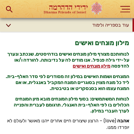
עוד בספרייה ולימוד
מילון מונחים ואישים
לנוחותכם מצורף מילון מונחים ואישים בודהיסטים, שנכתב ונערך
על-ידי גילה פנפיל. אנו מודים לה על נדיבותה. להורדה ו/או
להדפסה
מילון מונחים ואישים
המונחים ושמות האישים במילון זה מסודרים לפי סדר האלף-בית.
ליד כל מונח מצוין בסוגריים המונח המקביל באנגלית, או אם
המונח עצמו הוא בסנסקריט או בטיבטית.
לנוחות המשתמשים: בסוף מילון המונחים מובא מיון המונחים
הכלולים בו לפי האלף-בית האנגלי, תרגומם לעברית והפנייה
לערך העברי במילון.
אהבה
(love) – הרצון שיצורים חיים אחרים ייהנו מאושר ולעולם לא
יופרדו ממנו.