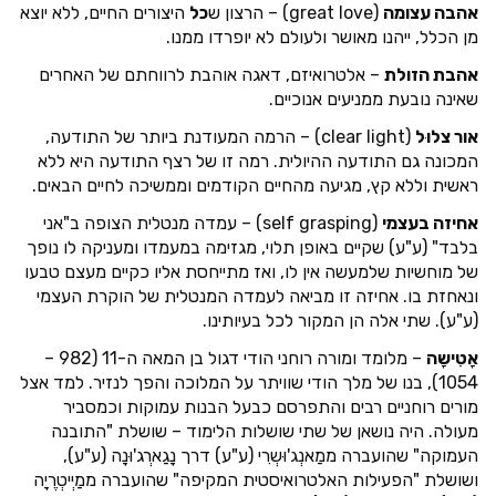
אהבה עצומה
(great love) – הרצון ש
כל
היצורים החיים, ללא יוצא
מן הכלל, ייהנו מאושר ולעולם לא יופרדו ממנו.
אהבת הזולת
– אלטרואיזם, דאגה אוהבת לרווחתם של האחרים
שאינה נובעת ממניעים אנוכיים.
אור צלוּל
(clear light) – הרמה המעודנת ביותר של התודעה,
המכונה גם התודעה ההיולית. רמה זו של רצף התודעה היא ללא
ראשית וללא קץ, מגיעה מהחיים הקודמים וממשיכה לחיים הבאים.
אחיזה בעצמי
(self grasping) – עמדה מנטלית הצופה ב"אני
בלבד" (ע"ע) שקיים באופן תלוי, מגזימה במעמדו ומעניקה לו נופך
של מוחשיות שלמעשה אין לו, ואז מתייחסת אליו כקיים מעצם טבעו
ונאחזת בו. אחיזה זו מביאה לעמדה המנטלית של הוקרת העצמי
(ע"ע). שתי אלה הן המקור לכל בעיותינו.
אָטִישָה
– מלומד ומורה רוחני הודי דגול בן המאה ה-11 (982 –
1054), בנו של מלך הודי שוויתר על המלוכה והפך לנזיר. למד אצל
מורים רוחניים רבים והתפרסם כבעל הבנות עמוקות וכמסביר
מעולה. היה נושאן של שתי שושלות הלימוד – שושלת "התובנה
העמוקה" שהועברה ממַאנְג'וּשְרִי (ע"ע) דרך נָגַארְג'וּנָה (ע"ע),
ושושלת "הפעילות האלטרואיסטית המקיפה" שהועברה ממַיְיטְרֶיָה