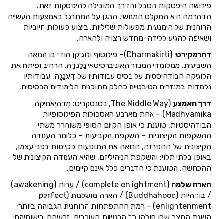
פירושה היפסקות הסבל והדרך המובילה להיפסקות זאת.
הדהרמה היא המקלט הממשי, המגן על המתרגל באמצעות העשייה
הרוחנית של הימנעות מפעולות שליליות, ביצוע פעולות חיוביות
ושאיפה להגיע ללידה-מחדש רצויה ולהארה.
דהַרמַקירטי
(Dharmakirti)– פילוסוף ולוגיקן הודי בן המאה
השביעית, ממלומדי המנזר האוניברסיטאי נַלַנדָה. הרחיב ופיתח את
הלוגיקה הבודהיסטית על בסיס עבודותיו של דִיגנַגָה. עבודותיו
נלמדות במנזרים הטיבטיים כחלק מתוכנית הלימודים הבסיסית.
דרך האמצע
(The Middle Way, בסנסקריט: מַדהיַאמִיקה
Madhyamika) – אחת מארבע האסכולות הפילוסופיות
הבודהיסטיות. טוענת כי אופן הקיום הסופי משוחרר משתי
ההשקפות הקיצוניות – השקפת הקביעוּת – כלומר העמדה
הקיצונית של ההפרזה, הרואה את התופעות כקיימות בפני עצמן,
באופן בלתי תלוי; והשקפת הניהיליזם, שהיא העמדה הקיצונית של
ההכחשה, הטוענת כי הדברים כלל אינם קיימים.
הארה שלמה
(complete enlightment) / עֵרוּת (awakening)
/ בודהיוּת (Buddhahood) / הארה מושלמת (perfect
enlightenment) – רמת ההתפתחות הרוחנית הגבוהה ביותר;
השגת המצב שבו סולקו כל הרגשות העוכרים, זרעיהם ורישומיהם;