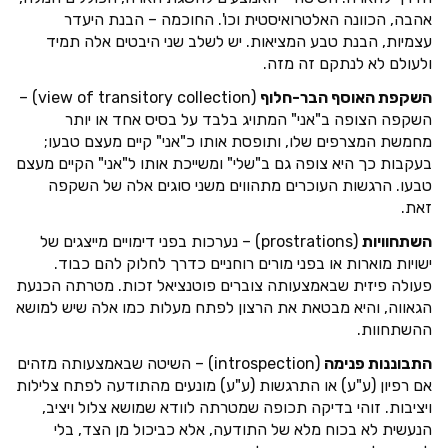
אהבה, הכוונה האלטרואיסטית וכו'. החוכמה – הבנת היעדר
עצמיות, הבנת טבע המציאות. יש לשלב שני היבטים אלה תמיד
ולעולם לא לנתקם זה מזה.
השקפת האוסף הבר-חלוף
(view of transitory collection) –
השקפה הצופה ב"אני" המתויג בלבד על בסיס אחד או יותר
מחמשת המצרפים שלו, ותופסת אותו כ"אני" קיים מעצם טבעו;
בעקבות כך היא צופה גם ב"שלי" ומשייכת אותו ל"אני" הקיים מעצם
טבעו. הרגשות העוכרים מתהווים משני סוגים אלה של השקפה
זאת.
השתחוויות
(prostrations) – נערכות בפני דימויים מייצגים של
ישויות מוארות או בפני מורים רוחניים כדרך לחלוק להם כבוד.
פעולה פיזית שבאמצעותה צוברים פוטנציאל זכות. מטרתה הכנעת
הגאווה, והיא מבטאת את הרצון לפתח מעלות כמו אלה שיש למושא
ההשתחוות.
התבוננות פנימה
(introspection) – השיטה שבאמצעותה מזהים
אם רפיון (ע"ע) או התרגשות (ע"ע) מונעים מהתודעה לפתח צלילות
ויציבות. זוהי בדיקה תכופה שמטרתה לוודא שמושא צלול ויציב,
הנעשית לא בכוח מלא של התודעה, אלא כביכול מן הצד, בלי