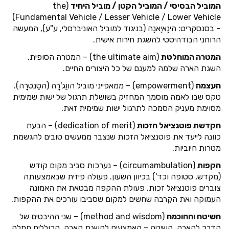
המוביל הבסיסי / המוביל הקטן / מוביל היחיד
(the
Fundamental Vehicle / Lesser Vehicle / Lower Vehicle)
– בסנסקריט: הִינָאיָאנָה (בניגוד למוביל האוניברסלי, ע"ע), המעשה
הרוחני הבודהיסטי להשגת חירות אישית.
המטרה המוחלטת
(the ultimate aim) – המטרה הסופית,
השגת הארה שלמה למענם של כל היצורים החיים.
העצמה
(empowerment) – ממאפייני מוביל הווַג'רָה (הטַנטרָה).
טקס שבו לאמה מוסמך המחזיק בשושלת תרגול של ישות שמימית
מסוימת מעניק הסמכה לתרגול ישות שמימית זאת.
הקדשת פוטנציאל הזכות
(dedication of merit) – הבעת
כוונה לייעד את פוטנציאל הזכות שנצבר ממעשים טובים להגשמת
מטרות חיוביות.
הקפות
(circumambulation) – נערכות סביב מקום קודש
(מקדש, סטופה וכד') בכיוון השעון. פעולה פיזית שבאמצעותה
צוברים פוטנציאל זכות. פעולת ההקפה מבטאת את האמונה
העמוקה ואת הקִרבה שחשים למקום שסביבו עורכים את ההקפות.
השיטה והחוכמה
(method and wisdom) – שני ההיבטים של
הדרך להארה. השיטה – האמצעים להשגת הארה, הכוללים חמלה,