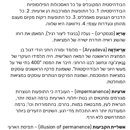
הבודהיסטית המקובלים על כל האסכולות הפילוסופיות
הבודהיסטיות: 1. כל התופעות המורכבות הן ארעיות; 2. כל
הדברים הנגועים מאמללים; 3. כל התופעות ריקוֹת מקיום מעצם
מהותן ונעדרות עצמי; 4. נירוואנה היא שלווה.
אַריָא
(סנסקריט) – נעלה (בניגוד ליצור רגיל), המאמן את רוחו
שהשיג ראייה חודרת ישירה של המציאות.
אַרְיאדֶוָוה
(Aryadeva) – מלומד ומורה רוחני הודי דגול בן
המחצית הראשונה של המאה השלישית. היה תלמידו העיקרי של
נַגַארְג'וּנָה ונחשב לבנו הרוחני. חיבר את המסה "400 בתי שיר על
מעשי היוגי של הבּוֹדהיסַטווֹת", ששמונת פרקיו הראשונים עוסקים
במציאות המוסכמת, ושמונת הפרקים הנותרים עוסקים במציאות
המוחלטת.
ארעיוּת
(impermanence) – העובדה כי התופעות הנוצרות
מגורמים ומתנאים הן בנות-חלוף. הארעיות ברמה הגסה יותר,
הנראית לעין, מתבטאת במוות, בהרס, בהתפוררות וכו'; ברמה
המעודנת יותר היא התכלות מדי רגע, השינויים הזעירים ביותר
המתרחשים ללא הרף.
אשליית הקביעות
(illusion of permanence) – תפיסת הארעי