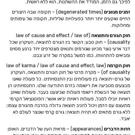
לפיכך גם הזמן, המודד את ההשתנות, הוא ללא ראשית.
זמנים מנוונים
(degenerated times) – תקופה שבה היצורים
החיים שוקעים יותר ויותר בפעילויות שליליות, תקופה של עימותים
ומחלוקות.
חוק הגורם והתוצאה
(law of cause and effect / law of
causality) – חוק טבע; הקשר בין הגורם לתוצאה, העיקרון שכל
דבר ארעי נוצר מכיוון שגורמים ותנאים מצטרפים יחד ברגע מסוים
ומביאים להתהוותו, כמו למשל במקרה של זרע ונבט.
חוק הקַרמה
(law of karma / law of cause and effect, law
of causality) – מקרה פרטי של חוק הגורם והתוצאה, העיקרון
של גורם–תוצאה בין פעולותינו ובין התנסויותינו. כל פעולה שאנו
מבצעים מטביעה את רישומה בזרם התודעה שלנו. התנסויותינו הן
תוצאה של הבשלת רישומי פעולות שביצענו בעבר. פעולות שאינן
ראויות יובילו לסבל, פעולות ראויות יביאו אושר; הפוטנציאל הקַרמי
מתעצם עם הזמן ויכול להניב תוצאה גדולה בהרבה מהגורם עצמו;
ללא גורם מתאים לא תהיה תוצאה; גורם קַרמי שנוצר לעולם לא
יאבד.
חזוּת הדברים
(appearances) – מראית העין של הדברים, האופן