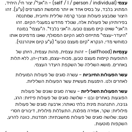
עצמי
(self / I / person / individual) – ה"אני"/ יצור חי/ היחיד,
המתויג בלבד, על בסיס אחד או יותר מחמשת המצרפים (ע"ע). זהו
היצור שמבצע פעולות וצובר קַרמה שלילית וחיובית, שמתנסה
בפירותיהן של פעולות אלה, שנולד מחדש במעגלי הקיום. זהו
ה"אני" שאינו קיים מעצם טבעו, ה"אני בלבד". ה"עצמי" במונח
"היעדר-עצמי" מתייחס לסוג הקיום המסולף, שאנו מדמיינים אותו
כמוחשי מדי, הנקרא "קיום מעצם טבעו" (ע"ע קיום אינהרנטי).
עַצְמִיוּת
(selfhood) – זהות עצמית, מהות עצמית, היותן של
התופעות קיימות מעצם טבען, מכוח-עצמן, מצדן-הן, ללא תלות
באחרים. מושא השלילה של השקפת היעדר העצמי.
עשר הפעולות החיוביות
– עשרה סוגים של פעולות המועילות
לאחרים ולנו. הימנעות מעשיית עשר הפעולות השליליות.
עשר הפעולות השליליות
– עשרה סוגים שונים של פעולות
הפוגעות באחרים ובנו – שלושה סוגים של פעולות פיזיות: הרג,
גניבה, התנהגות מינית בלתי נאותה; ארבעה סוגים של פעולות
מילוליות: שקר, אמירה מפלגת, התעללות מילולית, דיבורים חסרי
טעם; שלושה סוגים של פעולות מחשבתיות: חמדנות, כוונה להרע,
השקפות מוטעות.