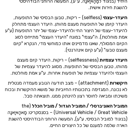
היחיד (בניגוד למָהָאיָאנָה, ע"ע), המעשה הרוחני הבודהיסטי
להשגת חירות אישית.
היעדר-עצמי
(selfless) – ריקוּת, טבען הבסיסי של התופעות,
היעדר קיומן של התופעות מעצם מהותן. היעדר העצמי מתחלק
להיעדר-עצמי של היצור החי ולהיעדר-עצמי של יתר התופעות (ע"ע
אמת מוחלטת). ה"עצמי" במונח "היעדר העצמי" מתייחס לסוג
הקיום המסולף, שאנו מדמיינים אותו כמוחשי מדי, הנקרא "קיום
מעצם טבעו" (ע"ע קיום אינהרנטי).
היעדר עצמיוּת
(selflessness) – ריקוּת, היעדר קיום מעצם
מהותו, טבען הבסיסי של התופעות. מסווג להיעדר עצמיוּת של
העצמי ולהיעדר עצמיוּת של תופעות אחרות. ע"ע אמת מוחלטת.
היקשרות
(attachment) – מצב תודעה הנובע מעמדה מנטלית
לא נכונה, המגזימה בתכונותיו החיוביות של מושא ההיקשרות ובכוח
משיכתו ומביאה לחוסר רצון להינתק ממנו. תוצאתה סבל.
המוביל האוניברסלי / המוביל הגדול / מוביל הכלל
(the
Universal Vehicle / Great Vehicle) – בסנסקריט: מָאהָאיָאנָה
(בניגוד למוביל הבסיסי, ע"ע), המעשה הרוחני הבודהיסטי להשגת
הארה שלמה למענם של כל היצורים החיים.