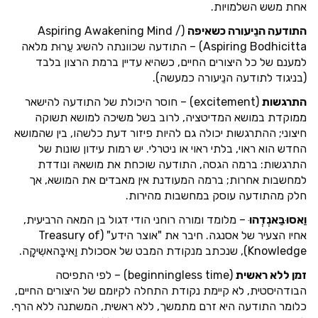
אחת משש השלמויות.
התודעה הנֵיעורה כשאיפה
(Aspiring Awakening Mind /
Aspiring Bodhicitta) – התודעה שכוונתה להשיג עֵרוּת מלאה
למענם של כל היצורים החיים, כשהיא עדיין ברמת הרצון בלבד
(בניגוד לתודעה הנֵיעורה כמעשה).
התרגשות
(excitement) – חוסר היכולת של התודעה להישאר
ממוקדת במושא המדיטציה, לרוב בשל משיכה למושא תשוקה
חיצוני; ההתרגשות יכולה גם להיות פיזור דעת כלשהו, בין שהמושא
החדש הוא ראוי, בלתי ראוי או ניטרלי. יש רמות עידון שונות של
התרגשות: ברמה הגסה, התודעה שוכחת את מושאהּ ונודדת
למחשבות אחרות; ברמה המעודנת אין מאבדים את המושא, אך
חלק מהתודעה עוסק במחשבות מהירות.
וַאסוּבַּאנְדְהוּ
– מלומד ומורה רוחני הודי דגול בן המאה הרביעית,
אחיו הצעיר של אסנגה. חיבר את "אוצר הידע" (Treasury of
Knowledge), שנכתב מנקודת המבט של אסכולת וַאיבָּהאשִיקָה.
זמן ללא ראשית
(beginningless time) – לפי התפיסה
הבודהיסטית, לא קיימת נקודת התחלה לקיומם של היצורים החיים,
כלומר התודעה היא זרם מתמשך, ללא ראשית, המשתנה ללא הרף.