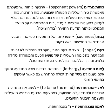
כוחות נוגדים
(opponent powers) – ארבעה כוחות שהפעלתם
מאפשרת טיהור שליליות הפעולה שבוצעה: כוח החרטה; כוח
הטיהור באמצעות פעולות חיוביות; כוח ההחלטה הנחושה שלא
לעסוק בפעולות שליליות בעתיד; כוח ההסתמכות על מושאי
המקלט ופיתוח תודעת ההארה (בודהיצ'יטה).
כָּכוּת
(suchness) – אופן קיומן של התופעות כפי שהן, הטבע
הבסיסי של המציאות. ראה ריקוּת.
כעס
(anger) – מצב תודעה הנובע מעמדה מנטלית לא נכונה,
המגזימה בתכונותיו השליליות של מושא הכעס והמעוררת סלידה
כלפיו, ובדרך כלל גם רצון לפגוע בו. תוצאתו סבל.
לֵאוּת התודעה
(lethargy) – תחושת כבדות שבה התודעה והגוף
אינם נענים לנו בשל קהות; יכולה להתרחש גם כאשר עוסקים
במושא חיצוני.
לאלף את התודעה
(to tame the mind) – לעצב את התודעה
הסוררת ולהטיל עליה משמעת, באמצעות הכנעת היבטיה השליליים
והעצמת היבטיה החיוביים.
לאמה צונגקהאפה
– ר' צונגקהאפה.