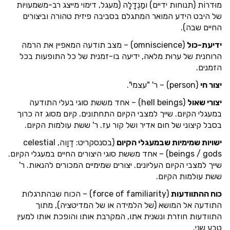
מוּדרוֹת (תנוחות ידיים) ומַנְדָלָה (מעגל, דימוי מייצג רב-משמעויות
של היבט הידע המואר המתגלם בסביבה פיזית טהורה וביצורים
החיים שבה).
ידיעת-כול
(omniscience) – מצב תודעה המאפיין את הרמה
הרוחנית של ערוּת מלאה, ידיעה בו-זמנית של כל התופעות בכל
הזמנים.
יצור חי
(person) – ר' "עצמי".
יצורי שאול
(hell beings) – אחד מששת סוגי בעלי התודעה
במעגלי הקיום. שייך למצבי הקיום התחתונים. קיום מסוג זה כרוך
בסבל קיצוני של חום אדיר ושל קור עז. ר' ששת עולמות הקיום.
ישויות שמימיות שבמעגלי הקיום
(בסנסקריט: דֶוָוה, celestial
beings / gods) – אחד מששת סוגי היצורים החיים במעגלי הקיום.
שייך למצבי הקיום העליונים. יצורים שמימיים המכורים להנאות. ר'
ששת עולמות הקיום.
כוח ההתוודעות
(force of familiarity) – הכוח שבהתרגלות
התודעה אל המושא (של הלמידה או של המדיטציה), מתוך
התוודעות חוזרת ונשנית אתו, המקרבת אותו והופכת אותו למעין
טבע שני.