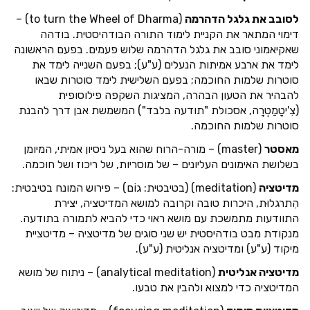
לסובב את גלגל הדהרמה
(to turn the Wheel of Dharma) –
דימוי המתאר את הקניית לימוד התורה הבודהיסטית. בודהה
שאקיאמוני סובב את גלגל הדהרמה שלוש פעמים. בפעם הראשונה
לימד את ארבע אמיתות הנעלים (ע"ע); בפעם השנייה לימד את
סוטרות שלמות החוכמה; בפעם השלישית לימד סוטרות שבאו
להבהיר את הטעון הבהרה, המציגות השקפה פילוסופית
(צִ'יטָמַטְרָה, אסכולת "תודעה בלבד") המשמשת אבן דרך להבנת
סוטרות שלמות החוכמה.
מאסטר
(master) – מורה-הרוח שהוא בעל ניסיון אמיתי, המיומן
בשלושת האימונים העליונים – של מוסריות, של ריכוז ושל חוכמה.
מדיטציה
(meditation) (בטיבטית: גוֹם) – פירוש המונח בטיבטית:
הִתרגלוּת, היכרות טובה וקרובה למושא המדיטציה, יצירת
התוודעות מתמשכת עם מושא ראוי כדי להביא לתמורה בתודעה.
מנקודת מבט בודהיסטית יש שני סוגים של מדיטציה – מדיטציית
מיקוד (ע"ע) ומדיטציה אנליטית (ע"ע).
מדיטציה אנליטית
(analytical meditation) – ניתוח של מושא
המדיטציה כדי למצוא ולהבין את טבעו.