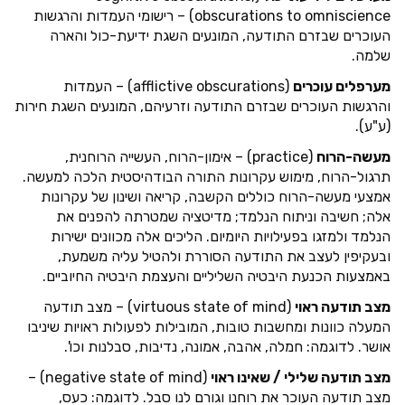
obscurations to omniscience) – רישומי העמדות והרגשות
העוכרים שבזרם התודעה, המונעים השגת ידיעת-כול והארה
שלמה.
מערפלים עוכרים
(afflictive obscurations) – העמדות
והרגשות העוכרים שבזרם התודעה וזרעיהם, המונעים השגת חירות
(ע"ע).
מעשה-הרוח
(practice) – אימון-הרוח, העשייה הרוחנית,
תרגול-הרוח, מימוש עקרונות התורה הבודהיסטית הלכה למעשה.
אמצעי מעשה-הרוח כוללים הקשבה, קריאה ושינון של עקרונות
אלה; חשיבה וניתוח הנלמד; מדיטציה שמטרתה להפנים את
הנלמד ולמזגו בפעילויות היומיום. הליכים אלה מכוונים ישירות
ובעקיפין לעצב את התודעה הסוררת ולהטיל עליה משמעת,
באמצעות הכנעת היבטיה השליליים והעצמת היבטיה החיוביים.
מצב תודעה ראוי
(virtuous state of mind) – מצב תודעה
המעלה כוונות ומחשבות טובות, המובילות לפעולות ראויות שיניבו
אושר. לדוגמה: חמלה, אהבה, אמונה, נדיבות, סבלנות וכו'.
מצב תודעה שלילי / שאינו ראוי
(negative state of mind) –
מצב תודעה העוכר את רוחנו וגורם לנו סבל. לדוגמה: כעס,