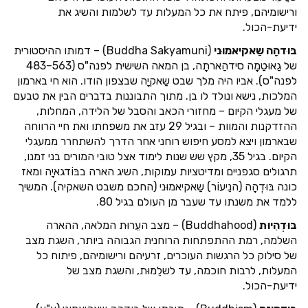
ורישומיהם, פיתח את כל המעלות עד לשלמות והשיג את
ידיעת-הכול.
בּוּדהָה שַאקיאמוּני
(Buddha Sakyamuni) – דמותו ההיסטורית
של גַאוּטַמָה סידהַארתָה, בן המאה השישית לפנה"ס (563–483
לפנה"ס). אביו היה מלך שבט שַאקיָה שבצפון הודו. הוא חי בארמון
המלכות, נישא ונולד לו בן. מתוך התבוננות בדברים הבין את טבעם
של מעגלי הקיום – מחזורי הכאב והסבל של הלידה, המחלות,
ההזדקנות והמוות – ובגיל 29 עזב את משפחתו ואת חיי הרווחה
שבארמון ויצא למסע חיפוש רוחני אחר הדרך להשתחרר ממעגלי
הקיום. בגיל 35, מקץ שש שנות לימוד אצל טובי המורים בני זמנו,
תרגולים סגפניים ומדיטציות עמוקות, השיג הארה בבּוֹדגאיָה ומאז
כונה בּוּדְהָה (הנֵיעוֹר) שַאקיאמוּני (החכם משבט השאקיה). המשיך
ללמד את משנתו עד שעבר מן העולם בגיל 80.
בּוּדְהִיוּת
(Buddhahood) – מצב העֵרוּת המלאה, ההארה
השלמה, רמת ההתפתחות הרוחנית הגבוהה ביותר, השגת מצב
של סילוק כל הרגשות העוכרים, זרעיהם ורישומיהם, פיתוח כל
המעלות, לרבות חוכמה, עד לשלֵמוּת, והשגת מצב של
ידיעת-הכול.