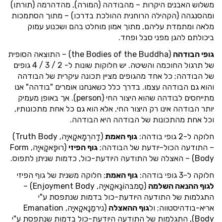
משלוש האבנים היקרות – מהבודהה (המורה), מהדהרמה (תורתו)
ומהסנגהה (הקהילה הרוחנית ההולכת בדרכו) – מתוך הסתמכות
מלאה ומתמדת עליהם, מתוך אמון מוחלט בהם ושכנוע עמוק
ביכולתם להגן מפני סבל ופחד.
גופי הבודהה
(the Bodies of the Buddha) – התוצאה הסופית
של תרגול החוכמה והשיטה. יש חלוקות שונות ל- 2 / 3 / 4 גופים
של הבודהה; כל אחד מהגופים מציין תכונה עיקרית של הבודהה
והוא גם הבודהה עצמו. בדרך כלל כשאנחנו אומרים "בודהה" אנו
מתייחסים לבודהה שהוא היצור החי (person). אך באופן מעמיק
יותר הבודהה אינו רק היצור החי, אלא הוא גם כל אחת מתכונותיו,
וכל אחת מהתכונות של הבודהה היא הבודהה.
חלוקה ל-2 גופי בודהה:
גוף האמת
(דָהרְמָאקָאיָה, Truth Body)
– התודעה הכול-יודעת של הבודהה;
גוף הפיזי
(רוּפָּאקָאיָה, Form
Body) – האצלה של התודעה היודעת-כול, כדמות שניתן לתפוס.
חלוקה ל-3 גופי בודהה:
גוף האמת
; חלוקה משנית של גוף הפיזי
לגוף ההנאה השלמה
(סַמבּהוֹגָאקָאיָה, Enjoyment Body) –
התגלמות של התודעה היודעת-כול בדמות שנתפסת ע"י
אריא-בודהיסטווה; ול
גוף ההאצלה
(נירמַנָאקָאיָה, Emanation
Body), התגלמות של התודעה היודעת-כול בדמות שנתפסת ע"י