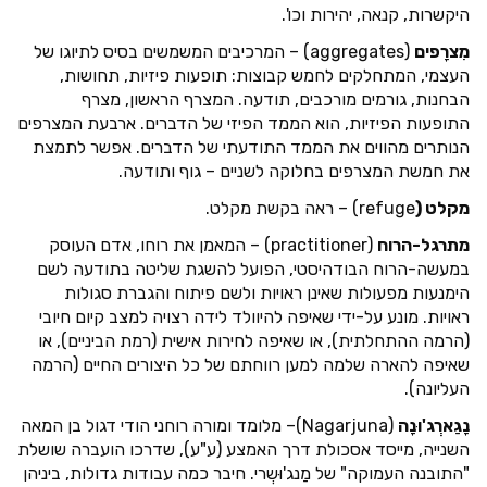
היקשרות, קנאה, יהירות וכו'.
מִצרָפים
(aggregates) – המרכיבים המשמשים בסיס לתיוגו של
העצמי, המתחלקים לחמש קבוצות: תופעות פיזיות, תחושות,
הבחנות, גורמים מורכבים, תודעה. המצרף הראשון, מצרף
התופעות הפיזיות, הוא הממד הפיזי של הדברים. ארבעת המצרפים
הנותרים מהווים את הממד התודעתי של הדברים. אפשר לתמצת
את חמשת המצרפים בחלוקה לשניים – גוף ותודעה.
מקלט (
refuge) – ראה בקשת מקלט.
מתרגל-הרוח
(practitioner) – המאמן את רוחו, אדם העוסק
במעשה-הרוח הבודהיסטי, הפועל להשגת שליטה בתודעה לשם
הימנעות מפעולות שאינן ראויות ולשם פיתוח והגברת סגולות
ראויות. מונע על-ידי שאיפה להיוולד לידה רצויה למצב קיום חיובי
(הרמה ההתחלתית), או שאיפה לחירות אישית (רמת הביניים), או
שאיפה להארה שלמה למען רווחתם של כל היצורים החיים (הרמה
העליונה).
נָגַארְג'וּנָה
(Nagarjuna)– מלומד ומורה רוחני הודי דגול בן המאה
השנייה, מייסד אסכולת דרך האמצע (ע"ע), שדרכו הועברה שושלת
"התובנה העמוקה" של מַנג'וּשְרי. חיבר כמה עבודות גדולות, ביניהן