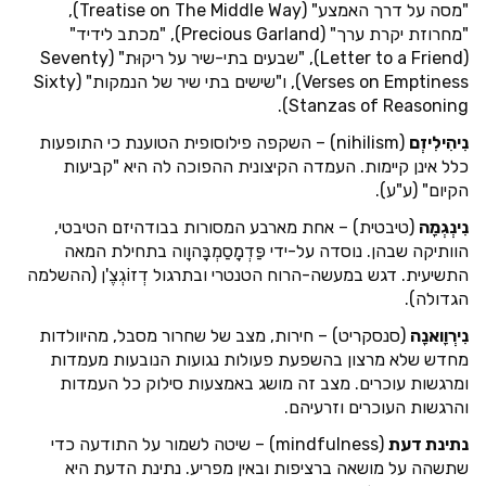
"מסה על דרך האמצע" (Treatise on The Middle Way),
"מחרוזת יקרת ערך" (Precious Garland), "מכתב לידיד"
(Letter to a Friend), "שבעים בתי-שיר על ריקוּת" (Seventy
Verses on Emptiness), ו"שישים בתי שיר של הנמקות" (Sixty
Stanzas of Reasoning).
נִיהִילִיזְם
(nihilism) – השקפה פילוסופית הטוענת כי התופעות
כלל אינן קיימות. העמדה הקיצונית ההפוכה לה היא "קביעות
הקיום" (ע"ע).
נִינְגְמָה
(טיבטית) – אחת מארבע המסורות בבודהיזם הטיבטי,
הוותיקה שבהן. נוסדה על-ידי פַּדְמָסַמְבָּהוָוה בתחילת המאה
התשיעית. דגש במעשה-הרוח הטנטרי ובתרגול דְזוֹגְצֶ'ן (ההשלמה
הגדולה).
נִירְוָואנָה
(סנסקריט) – חירות, מצב של שחרור מסבל, מהיוולדות
מחדש שלא מרצון בהשפעת פעולות נגועות הנובעות מעמדות
ומרגשות עוכרים. מצב זה מושג באמצעות סילוק כל העמדות
והרגשות העוכרים וזרעיהם.
נתינת דעת
(mindfulness) – שיטה לשמור על התודעה כדי
שתשהה על מושאה ברציפות ובאין מפריע. נתינת הדעת היא