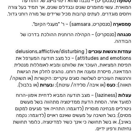
סְטוּפָּה
(סנסקריט) – מבנה שהוא דימוי מייצג של התודעה
המוארת. עשוי מחומרים שונים ובגדלים שונים, אך תמיד בעל צורה
ויחסים מוגדרים. לעתים קרובות מכיל שרידים של מורה רוחני גדול.
סַמסארָה
(סנסקריט, samsara) – ר' "מעגלי הקיום".
סנגהה
(סנסקריט) – הקהילה הרוחנית ההולכת בדרכו של
הבודהה.
עמדות ורגשות עוכרים
( delusions,afflictive/disturbing
attitudes and emotions) – כל מצב תודעה המערפל את
תפיסת המציאות, העוכר את שלוותנו ומביא לאומללות מנטלית
המדאיגה, מייסרת ומענה את רוחנו. נוהגים לחלק את הגישות
והרגשות העוכרים לשלושה סוגים עיקריים: היקשרות (או תשוקה/
תאווה);
כעס
(או איבה/ סלידה/ עוינות); ו
בערות
(או בלבול).
עצלות
(laziness) – מצב תודעה המביא לדחיית אימון-הרוח
למועד אחר. הסחת הדעת ממדיטציה מתהווה בשל מעשים
ניטרליים מבחינה מוסרית (לדוגמה: התהייה איך מגיעים למקום
מסוים); בשל חשיבה על מעשים שאינם ראויים (לדוגמה: נקמה
באויב), או בשל תחושה כי אינך כשיר למדיטציה, כלומר תחושת
נחיתות ורפיון ידיים.