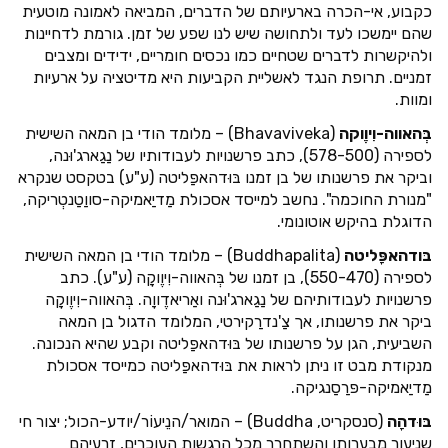
כקבוע, אי-הכרה בארעיותם של הדברים, המביאה לאמונה מוטעית
שהם יימשכו לעד ולתחושה שיש לנו שפע של זמן. גורמת לדחיינות
ולהיקשרות לדברים שטחיים כמו נכסים חומריים, ידידים ומצבים
זמניים. תרופת הנגד לאשליית הקביעות היא מדיטציה על ארעיות
ומוות.
בְּהאווה-וִיוֶוקה
(Bhavaviveka) – מלומד הודי בן המאה השישית
לספירה (578-500), כתב פרשנויות לעבודותיו של נַגַארג'וּנה,
וביקר את פרשנותו של בן זמנו בּוּדהאפַּליטה (ע"ע) בטקסט שנקרא
"מנורת החוכמה". נחשב למייסד אסכולת מַדיַאמיקה-סווַטַנטְריקה,
הדוגלת בהיקש אוטונומי.
בּודהאפָּליטה
(Buddhapalita) – מלומד הודי בן המאה השישית
לספירה (550-470), בן זמנו של בְּהאווה-וִיוֶוקָה (ע"ע). כתב
פרשנויות לעבודותיהם של נַגַארג'וּנה ואַריאדֶווָה. בְּהאווה-וִיוֶוקָה
ביקר את פרשנותו, אך צַ'נדרַקירטי, המלומד הדגול בן המאה
השביעית, הגן על פרשנותו של בּוּדהאפַּליטה וקבע שהיא הנכונה.
מנקודת מבט זו ניתן לראות את בּוּדהאפַּליטה כמייסד אסכולת
מַדיַאמיקה-פּרַסַנגיקה.
בּוּדהָה
(סנסקריט, Buddha) – המואר/הנֵיעוֹר/יודע-הכול; יצור חי
שנֵיעור מבערותו והשתחרר מכל הרגשות העוכרים, זרעיהם