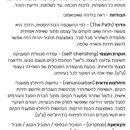
פותחו כל המעלות, לרבות חוכמה, עד לשלמות, וידיעת-הכול.
הבודהה
– ראה בודהה שאקיאמוני.
הדרך
(The Path) – לפי ההשקפה הבודהיסטית, הדרך היא
מעשה-הרוח שאנו לוקחים על עצמנו מתוך שאיפה אמיתית
ומתמדת לשחרור מכל סבל. באמצעות תרגול-הרוח הזה אפשר
להשיג חירות והארה שלמה.
הוקרת העצמי
(self cherishing) – עמדה מנטלית המעניקה
חשיבות עליונה לעצמי, ל"אני" הנתפס כקיים מעצם טבעו, ולדאגה
לעצמי ולרווחתו. נובעת מהעמדה המנטלית של האחיזה בעצמי
(ע"ע). שתי אלה הן המקור לכל בעיותינו.
היחלצות וודאית
(renunciation) – נחישות להיחלץ ממעגלי
הקיום, השאיפה להשתחרר מהרגשות העוכרים ולהשיג חירות
אישית, כלומר שחרור ממעגלי הקיום, מתוך הכרת הסבל והגורמים
לסבל ומתוך הידיעה שאפשר לסלק את הבערות, הגורם העיקרי
לסבל, באמצעות הבנת הריקוּת. הנחישות להיחלץ ממעגלי הקיום
היא תנאי מקדים הכרחי לפיתוח בודהיצ'יטה (ע"ע).
הִינָאיָאנָה
(סנסקריט) – המוביל הבסיסי / המוביל הקטן / מוביל