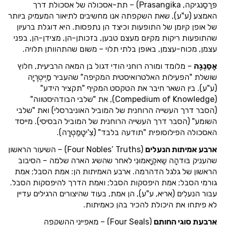
פּרַסַנגיקה, Prasangika) – תת-אסכולה של אסכולת דרך
האמצע (ע"ע), שאת השקפתה אנו מחשיבים לתיאור המעמיק ביותר
של אופן קיומן של התופעות וכיצד הן נתפסות. היא דוגלת ברעיון
שהתופעות ריקות מקיום מעצם טבען, בזכותן-הן, מצידן-הן, בפני
עצמן, מכוח-עצמן, באופן בלתי תלוי – משום שהתהוותן תלויה.
אָסַנְגָה
– מלומד ומורה רוחני הודי דגול בן המאה הרביעית, חלוץ
שושלת "הפעילות האלטרואיסטית המקיפה" שהעביר מַיְיטְרֶיָה
(ע"ע). בין השאר חיבר את הטקסט המקיף "תקציר הידע"
(Compedium of Knowledge), את "שלבי הבודהיסטווה"
(הסבר דרך העשייה הרוחנית של המוביל האוניברסלי) ואת "שלבי
השומע" (הסבר דרך העשייה הרוחנית של המוביל הבסיסי). מייסד
האסכולה הפילוסופית "תודעה בלבד" (צִ'יטָמַטְרָה).
ארבע אמיתות הנעלים
(Four Nobles’ Truths) – השיעור הראשון
שהעניק בּוּדהָה שַאקְיָאמוּנִי לאחר שהשיג הארה שלמה – הסיבוב
הראשון של גלגל הדהרמה. ארבע האמיתות הן: אמת הסבל; אמת
גורמי הסבל; אמת היפסקות הסבל; ואמת הדרך להיפסקות הסבל.
עבור הנעלִים (אריא, ע"ע), הן אמת, בעוד שהיצורים הרגילים עדיין
לא פיתחו את היכולת להכיר בהן כאמיתות.
ארבעת סוגי החותם
(Four Seals) – מאפייני ההשקפה