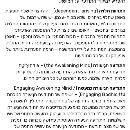
להפריע למיקוד התודעה על המושא.
התהוות תלויה
(dependent-arising) – ההיווצרות של התופעות
באופן שתלוי באחרים, שלא מכוח-עצמן. יש שלוש רמות של
התהוות תלויה, השונות זו מזו ברמת העידון שלהן: התהוות התלויה
בגורמים ובתנאים – האופן שבו נוצרות כל התופעות הארעיות;
התהוות התלויה בחלקים – תלות הגומלין בין השלם וחלקיו – האופן
שבו מתקיימות כל התופעות, הארעיות והקבועות; והתהוות התלויה
בהמשגה, המתויגת על-ידי המחשבה – הרמה המעודנת ביותר של
אופן הקיום של כל התופעות.
התודעה הנֵיעורה
(the Awakening Mind) – בּוֹדְהִיצִ'יטָה,
תודעת ההארה, רוח ההארה, התודעה שכוונתה להשיג עֵרות
מלאה, הארה שלמה, למען רווחתם של כל היצורים החיים.
התודעה הנֵיעורה כמעשה
(Engaging Awakening Mind /
Engaging Bodhicitta) – יישומה של התודעה הנֵיעורה הנוכחת
מאליה תמיד בזרם התודעה של בודהיסטווה. התהליך להשגתה:
רכישת היכרות ממושכת באמצעות מדיטציה על התודעה הנֵיעורה
השואפת, קבלת נדר הבודהיסטווה ועיסוק במעשה הרוחני של שש
השלמויות. התודעה הנֵיעורה העוסקת פירושה נוכחות בו-זמנית
של שני מצבי תודעה – התודעה הנֵיעורה עם עשייה רוחנית של