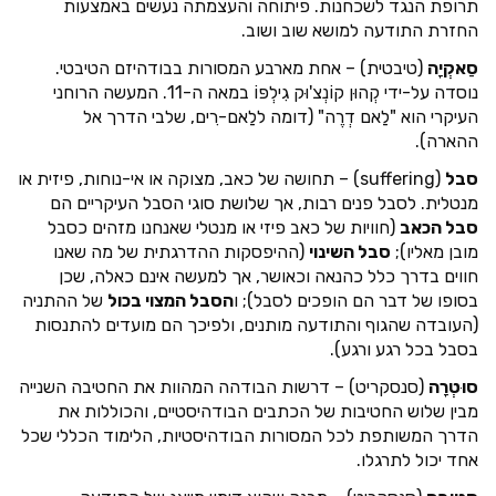
תרופת הנגד לשכחנות. פיתוחה והעצמתה נעשים באמצעות
החזרת התודעה למושא שוב ושוב.
סַאקְיָה
(טיבטית) – אחת מארבע המסורות בבודהיזם הטיבטי.
נוסדה על-ידי קְהוּן קוֹנְצ'וּק גִילְפּוֹ במאה ה-11. המעשה הרוחני
העיקרי הוא "לַאם דְרֶה" (דומה ללַאם-רִים, שלבי הדרך אל
ההארה).
סבל
(suffering) – תחושה של כאב, מצוקה או אי-נוחות, פיזית או
מנטלית. לסבל פנים רבות, אך שלושת סוגי הסבל העיקריים הם
סבל הכאב
(חוויות של כאב פיזי או מנטלי שאנחנו מזהים כסבל
מובן מאליו);
סבל השינוי
(ההיפסקות ההדרגתית של מה שאנו
חווים בדרך כלל כהנאה וכאושר, אך למעשה אינם כאלה, שכן
בסופו של דבר הם הופכים לסבל); ו
הסבל המצוי בכול
של ההתניה
(העובדה שהגוף והתודעה מותנים, ולפיכך הם מועדים להתנסות
בסבל בכל רגע ורגע).
סוּטְרָה
(סנסקריט) – דרשות הבודהה המהוות את החטיבה השנייה
מבין שלוש החטיבות של הכתבים הבודהיסטיים, והכוללות את
הדרך המשותפת לכל המסורות הבודהיסטיות, הלימוד הכללי שכל
אחד יכול לתרגלו.