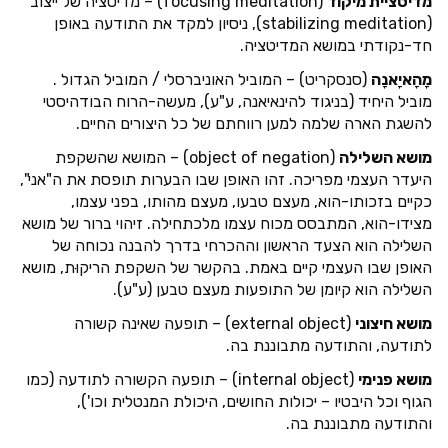
מדיטציית מיקוד
(focusing meditation) – מדיטציה של ייצוב
(stabilizing meditation), ניסיון למקד את התודעה באופן
חד-נקודתי במושא המדיטציה.
מָהָאיָאנָה
(סנסקריט) – המוביל האוניברסלי / המוביל הגדול .
מוביל היחיד (בניגוד להינאיאנה, ע"ע), מעשה-הרוח הבודהיסטי
להשגת הארה שלמה למען רווחתם של כל היצורים החיים.
מושא השלילה
(object of negation) – המושא שהשקפת
היעדר העצמי מפריכה. זהו האופן שבו הבערות תופסת את ה"אני",
כקיים בזכותו-הוא, מעצם טבעו, מעצם מהותו, בפני עצמו,
מצידו-הוא, המתבסס מכוח עצמו מלכתחילה. זיהוי ברור של מושא
השלילה הוא הצעד הראשון וההכרחי בדרך להבנה נכוחה של
האופן שבו העצמי קיים באמת. בהקשר של השקפת הריקוּת, מושא
השלילה הוא קיומן של התופעות מעצם טבען (ע"ע).
מושא חיצוני
(external object) – תופעה שאינה קשורה
לתודעה, והתודעה מתבוננת בה.
מושא פנימי
(internal object) – תופעה הקשורה לתודעה (כמו
הגוף וכל היבטיו – יכולות החושים, היכולת המנטלית וכו'),
והתודעה מתבוננת בה.