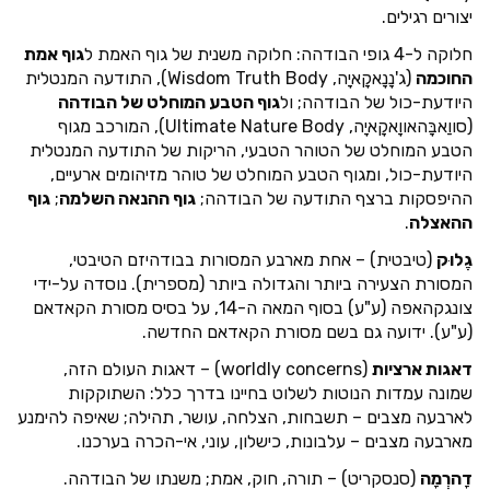
יצורים רגילים.
חלוקה ל-4 גופי הבודהה: חלוקה משנית של גוף האמת ל
גוף אמת
החוכמה
(ג'נָנָאקָאיָה, Wisdom Truth Body), התודעה המנטלית
היודעת-כול של הבודהה; ול
גוף הטבע המוחלט של הבודהה
(סווַאבָּהאווָאקָאיָה, Ultimate Nature Body), המורכב מגוף
הטבע המוחלט של הטוהר הטבעי, הריקות של התודעה המנטלית
היודעת-כול, ומגוף הטבע המוחלט של טוהר מזיהומים ארעיים,
ההיפסקות ברצף התודעה של הבודהה;
גוף ההנאה השלמה
;
גוף
ההאצלה
.
גֶלוּק
(טיבטית) – אחת מארבע המסורות בבודהיזם הטיבטי,
המסורת הצעירה ביותר והגדולה ביותר (מספרית). נוסדה על-ידי
צונגקהאפה (ע"ע) בסוף המאה ה-14, על בסיס מסורת הקאדאם
(ע"ע). ידועה גם בשם מסורת הקאדאם החדשה.
דאגות ארציות
(worldly concerns) – דאגות העולם הזה,
שמונה עמדות הנוטות לשלוט בחיינו בדרך כלל: השתוקקות
לארבעה מצבים – תשבחות, הצלחה, עושר, תהילה; שאיפה להימנע
מארבעה מצבים – עלבונות, כישלון, עוני, אי-הכרה בערכנו.
דָהרְמָה
(סנסקריט) – תורה, חוק, אמת; משנתו של הבודהה.