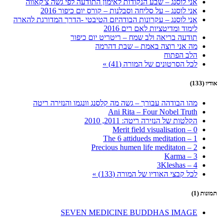
אני לוסנג – שבע הנקודות לאימון התודעה לפי גשה צ'קאווה
אני לוסנג – על סליחה וסבלנות – קורס יום כיפור 2016
אני לוסנג – עקרונות הבודהיזם הטיבטי -הדרך המדורגת להארה
לימוד ומדיטציות לאם רים 2016
תודעה בריאה ולב שמח – ריטריט יום כיפור
מה אני רוצה באמת – שבת דהרמה
הלב הפתוח
לכל הסרטונים של המורה (41) »
אודיו (133)
מהו הבודהה עבורך – גשה מה קלסנג וונגמו והנזירה ריטה
Ani Rita – Four Nobel Truth
הקלטות של הנזירה ריטה: 2011, 2010
0 – Merit field visualisation
1 – The 6 attidueds meditation
2 – Precious humen life meditaton
3 – Karma
4 – 3Kleshas
לכל קבצי האודיו של המורה (133) »
תמונות (1)
SEVEN MEDICINE BUDDHAS IMAGE