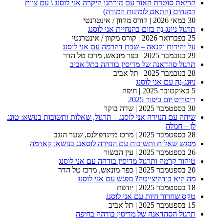
קריאת סוטרת האור עם מורתנו היקרה אני לוסנג \ עם צוות
המנחים (התאם לזמינות המורה)
30 במאי 2026
| קורס מקוון / אינטרנטי
תרגול ניוּנג-נֶה בזום בהנחיית אני לוסנג
25 בפברואר 2026
| קורס מקוון / אינטרנטי
על יהירות וקנאה – שבת דהרמה עם אני לוסנג
29 בנובמבר 2025
| כפר מונאש, מרכז טל הדר
תרגול סהדאנה של מדיסין בודהה בתל אביב
28 בנובמבר 2025
| תל אביב
ניוּנג-נֶה עם אני לוסנג
5 באוקטובר 2025
| חיפה
ריטריט יום כיפור 2025
30 בספטמבר 2025
| שדה בוקר
שיחה עם הנזירה אני לוסנג – תרגול, שאלות ותשובות בנושא: טונג
לן – חמלה
28 בספטמבר 2025
| מרכז מיינדפולנס, שער הנגב
מפגש שאלות ותשובות עם הנזירה לוסאנג בנושא: קארמה
26 בספטמבר 2025
| עין הבשור
טיהור קרמה ותרגול מדיסין בודהה עם אני לוסנג
20 בספטמבר 2025
| כפר מונאש, מרכז טל הדר
מה היא בודהיצ׳יטה? מפגש עם אני לוסנג
18 בספטמבר 2025
| יודפת
טקס שחרור חיות עם אני לוסנג
15 בספטמבר 2025
| תל אביב
תרגול הסהדאנה של מדיסין בודהה בחיפה