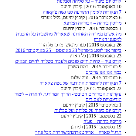
קורס יום כיפור – על סליחה וסבלנות
10 באוקטובר 2016
| קיבוץ יחיעם
7 הנקודות לאימון התודעה לפי גשה צ'קאווה
6 באוקטובר 2016
| קיבוץ יחיעם, גליל מערבי
מדיסין בודהה – הבודהה המרפא
1 בספטמבר 2016
| קיבוץ יחיעם
מה אשים במזוודה האחרונה שאארוז? מחשבות על ההכנות
למסענו האחרון
26 באוגוסט 2016
| כפר מונאש, מרכז טל הדר
ביקור אני לוסנג בישראל 23 באוגוסט – 25 באוקטובר 2016
23 באוגוסט 2016
| כל הארץ
קורס עיר – לחיות חיים טובים ולעבור בשלווה לחיים הבאים
9 בנובמבר 2015
| רמת השרון
כמה אגו אנו צריכים
6 בנובמבר 2015
| נווה שלום
7 הנקודות להתמרת התודעה של גשה צקאווה
22 באוקטובר 2015
| קיבוץ יחיעם
עקרונות הבודהיזם הטיבטי- הדרך המדורגת להארה – לימוד
ומדיטציות לאם רים
1 באוקטובר 2015
| קיבוץ יחיעם
קורס יום כיפור על סליחה ועל סבלנות
22 בספטמבר 2015
| קיבוץ יחיעם
מדיסין בודהה – פוג'ה
19 בספטמבר 2015
| רמת גן
תרגול טארה – אריהטארה:המשחררת מכל פחד