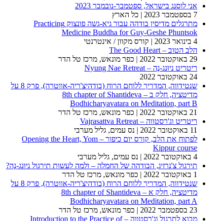
אני לוסנג בישראל, ספטמבר-נובמבר 2023
7 בספטמבר 2023
| כל הארץ
מתרגלים מדיסין בודהה עבור גיא-גשה פונצוק Practicing
Medicine Buddha for Guy-Geshe Phuntsok
4 בינואר 2023
| קורס מקוון / אינטרנטי
הלב הטוב – The Good Heart
29 באוקטובר 2022
| כפר מונאש, מרכז טל הדר
ריטריט ניוּנג-נֶה – Nyung Nae Retreat
24 באוקטובר 2022
שנטידווה, המדריך ללוחם הרוח (בודהיצ'ריה-אווטרה), פרק 8 על
מדיטציה, חלק ב – 8th chapter of Shantideva
Bodhicharyavatara on Meditation, part B
21 באוקטובר 2022
| כפר מונאש, מרכז טל הדר
ריטריט וג'רסטווה – Vajrasattva Retreat
11 באוקטובר 2022
| נס עמים, גליל מערבי
לפתוח את הלב, קורס יום כיפור – Opening the Heart, Yom
Kippur course
4 באוקטובר 2022
| נס עמים, גליל מערבי
תירגול צ'נרזיג, הבודהה של החמלה – ולמה לעשות תירגול ניוּנג-נֶה?
1 באוקטובר 2022
| כפר מונאש, מרכז טל הדר
שנטידווה, המדריך ללוחם הרוח (בודהיצ'ריה-אווטרה), פרק 8 על
מדיטציה, חלק א – 8th chapter of Shantideva
Bodhicharyavatara on Meditation, part A
23 בספטמבר 2022
| כפר מונאש, מרכז טל הדר
מבוא לתרגול וג'רסטווה – Introduction to the Practice of