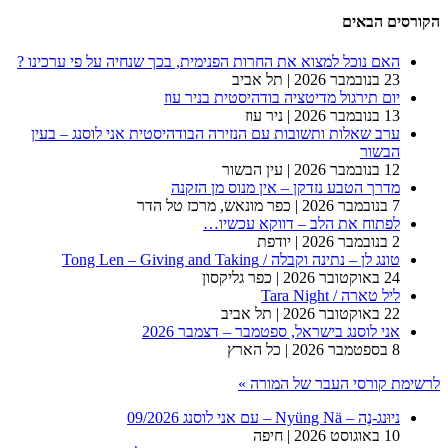
הקורסים הבאים
האם נוכל למצוא את החרות הפנימית, בכך שנחיה על פי ערכינו ?
23 בנובמבר 2026
| תל אביב
יום תירגול מדיטציה בודהיסטית בניר עוז
13 בנובמבר 2026
| ניר עוז
ערב שאלות ותשובות עם הנזירה הבודהיסטית אני לוסנג – בעין
הבשור
12 בנובמבר 2026
| עין הבשור
מדרך הטבע נזדקן – אין מנוס מן הזקנה
7 בנובמבר 2026
| כפר מונאש, מרכז טל הדר
לפתוח את הלב – דווקא עכשיו…
2 בנובמבר 2026
| יודפת
טונג לן – נתינה וקבלה / Tong Len – Giving and Taking
24 באוקטובר 2026
| כפר גליקסון
ליל טארה / Tara Night
22 באוקטובר 2026
| תל אביב
אני לוסנג בישראל, ספטמבר – דצמבר 2026
8 בספטמבר 2026
| כל הארץ
לרשימת קורסי העבר של המורה »
ניוּנג-נֶה – Nyüng Nä – עם אני לוסנג 09/2026
10 באוגוסט 2026
| חיפה