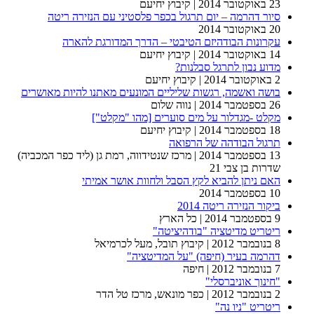
23 באוקטובר 2014
| קיבוץ יחיעם
סיור דהרמה – יום תרגול בכפר פלסטיני עם הנזירה ריטה
20 באוקטובר 2014
עקרונות הבודהיזם הטיבטי – הדרך המדורגת להארה
14 באוקטובר 2014
| קיבוץ יחיעם
מדוע נבון לתרגל סבלנות?
2 באוקטובר 2014
| קיבוץ יחיעם
בושה ואשמה, רגשות שליליים המונעים מאתנו להיות מאושרים
26 בספטמבר 2014
| נווה שלום
מקלט -מגדלור על מים סוערים [מהו "מקלט"]
18 בספטמבר 2014
| קיבוץ יחיעם
תרגול הבודהה של הרפואה
13 בספטמבר 2014
| מרכז שנטידווה, רמת גן (ליד כפר המכביה)
שדרות בן צבי 21
האם ניתן להביא לקץ הסבל ולחוות אושר אמיתי
10 בספטמבר 2014
ביקור הנזירה ריטה 2014
9 בספטמבר 2014
| כל הארץ
ריטריט מדיטציה "בודהיציטה"
8 בנובמבר 2012
| קיבוץ תובל, מעל לכרמיאל
דהרמה בעיר (חיפה) "על המדיטציה"
7 בנובמבר 2012
| חיפה
"חינוך אוניברסלי"
2 בנובמבר 2012
| כפר מונאש, מרכז טל הדר
ריטריט "ניו נה"