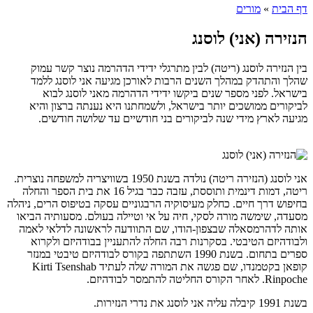
דף הבית
»
מורים
הנזירה (אני) לוסנג
בין הנזירה לוסנג (ריטה) לבין מתרגלי ידידי הדהרמה נוצר קשר עמוק
שהלך והתהדק במהלך השנים הרבות לאורכן מגיעה אני לוסנג ללמד
בישראל. לפני מספר שנים ביקשו ידידי הדהרמה מאני לוסנג לבוא
לביקורים ממושכים יותר בישראל, ולשמחתנו היא נענתה ברצון והיא
מגיעה לארץ מידי שנה לביקורים בני חודשיים עד שלושה חודשים.
אני לוסנג (הנזירה ריטה) נולדה בשנת 1950 בשוויצריה למשפחה נוצרית.
ריטה, דמות דינמית ותוססת, עזבה כבר בגיל 16 את בית הספר והחלה
בחיפוש דרך חיים. כחלק מעיסוקיה הרבגוניים עסקה בטיפוס הרים, ניהלה
מסעדה, שימשה מורה לסקי, חיה על אי וטיילה בעולם. מסעותיה הביאו
אותה לדהרמסאלה שבצפון-הודו, שם התוודעה לראשונה לדלאי לאמה
ולבודהיזם הטיבטי. בסקרנות רבה החלה להתעניין בבודהיזם ולקרוא
ספרים בתחום. בשנת 1990 השתתפה בקורס לבודהיזם טיבטי במנזר
קופאן בקטמנדו, שם פגשה את המורה שלה לעתיד Kirti Tsenshab
Rinpoche. לאחר הקורס החליטה להתמסר לבודהיזם.
בשנת 1991 קיבלה עליה אני לוסנג את נדרי הנזירות.