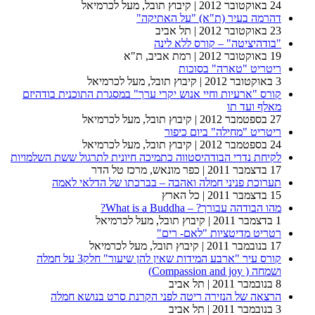
24 באוקטובר 2012
| קיבוץ תובל, מעל לכרמיאל
דהרמה בעיר (ת"א) "על האתיקה"
23 באוקטובר 2012
| תל אביב
"בודהיציטה" – קורס ללא לינה
19 באוקטובר 2012
| רמת אביב, ת"א
ריטריט "טארה" בסוכות
3 באוקטובר 2012
| קיבוץ תובל, מעל לכרמיאל
קורס "ארעיות וחיי אנוש יקרי ערך" במסגרת התוכנית בודהיזם
מאלף ועד תו
27 בספטמבר 2012
| קיבוץ תובל, מעל לכרמיאל
ריטריט "מחילה" ביום כיפור
24 בספטמבר 2012
| קיבוץ תובל, מעל לכרמיאל
לקיחת נדרי הבודהיסטווה כתמיכה חיונית לתרגול ששת השלמויות
17 בדצמבר 2011
| כפר מונאש, מרכז טל הדר
תערוכת פניני חמלה ואהבה – בברכתו של הדלאי לאמה
15 בדצמבר 2011
| כל הארץ
מהו הבודהה עבורך? – What is a Buddha?
1 בדצמבר 2011
| קיבוץ תובל, מעל לכרמיאל
רטריט מדיטציות "לאם- רים"
17 בנובמבר 2011
| קיבוץ תובל, מעל לכרמיאל
קורס עיר "ארבע המידות שאין להן שיעור" חלק3 על חמלה
ושמחה ( Compassion and joy)
8 בנובמבר 2011
| תל אביב
הרצאה של הנזירה ריטה לפני הקרנת סרט בנושא חמלה
3 בנובמבר 2011
| תל אביב