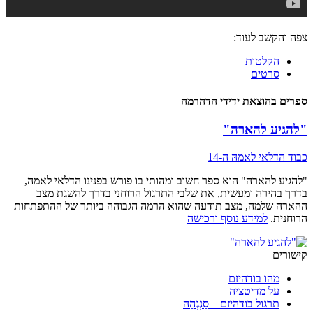
צפה והקשב לעוד:
הקלטות
סרטים
ספרים בהוצאת ידידי הדהרמה
"להגיע להארה"
כבוד הדלאי לאמהּ ה-14
"להגיע להארה" הוא ספר חשוב ומהותי בו פורש בפנינו הדלאי לאמה,
בדרך בהירה ומעשית, את שלבי התרגול הרוחני בדרך להשגת מצב
ההארה שלמה, מצב תודעה שהוא הרמה הגבוהה ביותר של ההתפתחות
הרוחנית.
למידע נוסף ורכישה
קישורים
מהו בודהיזם
על מדיטציה
תרגול בודהיזם – סַנְגְהַה