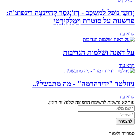
יְדוּעָן נוֹפֵל למִשְכָּב - דְזוֹנְגסַר קְהיינצֶה רינפוצ'ה:
פרשנות על סוטרת וִימַלָקִירְטִי
קרא עוד
על דאנה ושלמוּת הנדיבות
קרא עוד
ניוזלטר "ידידהרמה" - מה מתבשל?..
קרא עוד
עוד לא נרשמת לרשימת התפוצה שלנו? זה הזמן.
ספרייה ולימוד