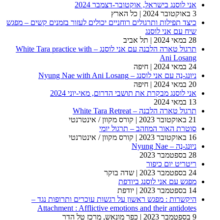
אני לוסנג בישראל, אוקטובר-דצמבר 2024
3 באוקטובר 2024
| כל הארץ
כיצד תפילות ותרגולים רוחניים יכולים לעזור בזמנים קשים – מפגש
שיח עם אני לוסנג
28 במאי 2024
| תל אביב
תרגול טארה הלבנה עם אני לוסנג – White Tara practice with
Ani Losang
24 במאי 2024
| חיפה
ניוּנג-נֶה עם אני לוסנג – Nyung Nae with Ani Losang
20 במאי 2024
| חיפה
אני לוסנג מבקרת את תושבי הדרום, מאי-יוני 2024
13 במאי 2024
תרגול טארה הלבנה – White Tara Retreat
21 באוקטובר 2023
| קורס מקוון / אינטרנטי
סוטרת האור המוזהב – תרגול יומי
16 באוקטובר 2023
| קורס מקוון / אינטרנטי
ניוּנג-נֶה – Nyung Nae
28 בספטמבר 2023
ריטריט יום כיפור
24 בספטמבר 2023
| שדה בוקר
מפגש עם אני לוסנג ביודפת
14 בספטמבר 2023
| יודפת
היקשרות : מפגש ראשון על רגשות עוכרים ותרופות נגד –
Attachment : Afflictive emotions and their antidotes
9 בספטמבר 2023
| כפר מונאש, מרכז טל הדר