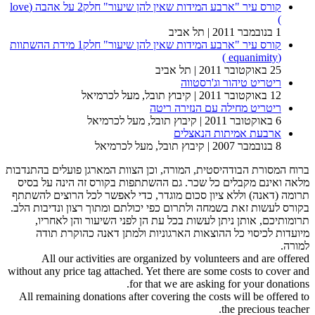
קורס עיר "ארבע המידות שאין להן שיעור" חלק2 על אהבה (love
)
1 בנובמבר 2011
| תל אביב
קורס עיר "ארבע המידות שאין להן שיעור" חלק1 מידת ההשתוות
(equanimity )
25 באוקטובר 2011
| תל אביב
ריטריט טיהור וג'רסטווה
12 באוקטובר 2011
| קיבוץ תובל, מעל לכרמיאל
ריטריט מחילה עם הנזירה ריטה
6 באוקטובר 2011
| קיבוץ תובל, מעל לכרמיאל
ארבעת אמיתות הנאצלים
8 בנובמבר 2007
| קיבוץ תובל, מעל לכרמיאל
ברוח המסורת הבודהיסטית, המורה, וכן הצוות המארגן פועלים בהתנדבות
מלאה ואינם מקבלים כל שכר. גם ההשתתפות בקורס זה הינה על בסיס
תרומה (דאנה) וללא ציון סכום מוגדר, כדי לאפשר לכל הרוצים להשתתף
בקורס לעשות זאת בשמחה ולתרום כפי יכולתם ומתוך רצון ונדיבות הלב.
תרומותיכם, אותן ניתן לעשות בכל עת הן לפני השיעור והן לאחריו,
מיועדות לכיסוי כל ההוצאות הארגוניות ולמתן דאנה כהוקרת תודה
למורה.
All our activities are organized by volunteers and are offered
without any price tag attached. Yet there are some costs to cover and
for that we are asking for your donations.
All remaining donations after covering the costs will be offered to
the precious teacher.