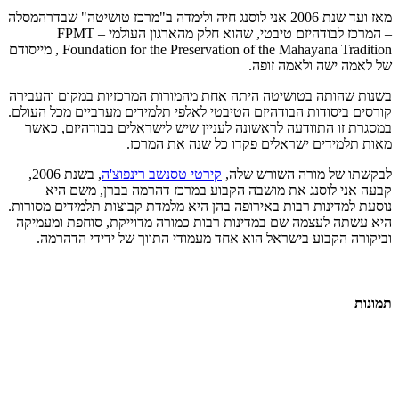
מאז ועד שנת 2006 אני לוסנג חיה ולימדה ב"מרכז טושיטה" שבדרהמסלה
– המרכז לבודהיזם טיבטי, שהוא חלק מהארגון העולמי FPMT –
Foundation for the Preservation of the Mahayana Tradition , מייסודם
של לאמה ישה ולאמה זופה.
בשנות שהותה בטושיטה היתה אחת מהמורות המרכזיות במקום והעבירה
קורסים ביסודות הבודהיזם הטיבטי לאלפי תלמידים מערביים מכל העולם.
במסגרת זו התוודעה לראשונה לעניין שיש לישראלים בבודהיזם, כאשר
מאות תלמידים ישראלים פקדו כל שנה את המרכז.
לבקשתו של מורה השורש שלה,
קירטי טסנשב רינפוצ'ה
, בשנת 2006,
קבעה אני לוסנג את מושבה הקבוע במרכז דהרמה בברן, משם היא
נוסעת למדינות רבות באירופה בהן היא מלמדת קבוצות תלמידים מסורות.
היא עשתה לעצמה שם במדינות רבות כמורה מדוייקת, סוחפת ומעמיקה
וביקורה הקבוע בישראל הוא אחד מעמודי התווך של ידידי הדהרמה.
תמונות