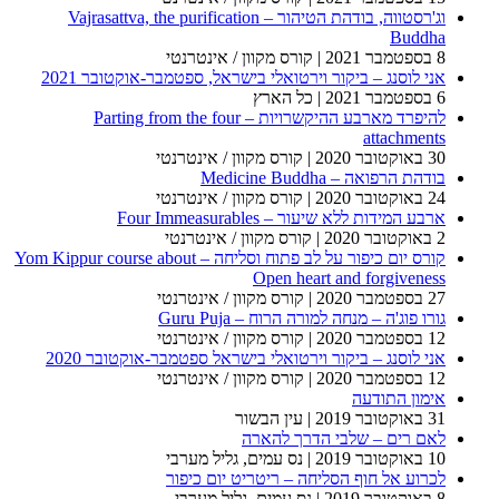
וג'רסטווה, בודהת הטיהור – Vajrasattva, the purification
Buddha
8 בספטמבר 2021
| קורס מקוון / אינטרנטי
אני לוסנג – ביקור וירטואלי בישראל, ספטמבר-אוקטובר 2021
6 בספטמבר 2021
| כל הארץ
להיפרד מארבע ההיקשרויות – Parting from the four
attachments
30 באוקטובר 2020
| קורס מקוון / אינטרנטי
בודהת הרפואה – Medicine Buddha
24 באוקטובר 2020
| קורס מקוון / אינטרנטי
ארבע המידות ללא שיעור – Four Immeasurables
2 באוקטובר 2020
| קורס מקוון / אינטרנטי
קורס יום כיפור על לב פתוח וסליחה – Yom Kippur course about
Open heart and forgiveness
27 בספטמבר 2020
| קורס מקוון / אינטרנטי
גורו פוג'ה – מנחה למורה הרוח – Guru Puja
12 בספטמבר 2020
| קורס מקוון / אינטרנטי
אני לוסנג – ביקור וירטואלי בישראל ספטמבר-אוקטובר 2020
12 בספטמבר 2020
| קורס מקוון / אינטרנטי
אימון התודעה
31 באוקטובר 2019
| עין הבשור
לאם רים – שלבי הדרך להארה
10 באוקטובר 2019
| נס עמים, גליל מערבי
לכרוע אל חוף הסליחה – ריטריט יום כיפור
8 באוקטובר 2019
| נס עמים, גליל מערבי