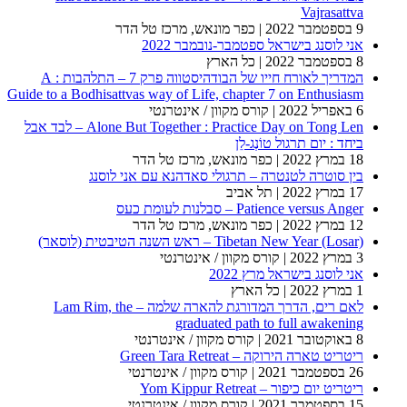
Vajrasattva
9 בספטמבר 2022
| כפר מונאש, מרכז טל הדר
אני לוסנג בישראל ספטמבר-נובמבר 2022
8 בספטמבר 2022
| כל הארץ
המדריך לאורח חייו של הבודהיסטווה פרק 7 – התלהבות : A
Guide to a Bodhisattvas way of Life, chapter 7 on Enthusiasm
6 באפריל 2022
| קורס מקוון / אינטרנטי
Alone But Together : Practice Day on Tong Len – לבד אבל
ביחד : יום תרגול טוֹנְג-לֵן
18 במרץ 2022
| כפר מונאש, מרכז טל הדר
בין סוטרה לטנטרה – תרגולי סאדהנא עם אני לוסנג
17 במרץ 2022
| תל אביב
Patience versus Anger – סבלנות לעומת כעס
12 במרץ 2022
| כפר מונאש, מרכז טל הדר
Tibetan New Year (Losar) – ראש השנה הטיבטית (לוסאר)
3 במרץ 2022
| קורס מקוון / אינטרנטי
אני לוסנג בישראל מרץ 2022
1 במרץ 2022
| כל הארץ
לאם רים, הדרך המדורגת להארה שלמה – Lam Rim, the
graduated path to full awakening
8 באוקטובר 2021
| קורס מקוון / אינטרנטי
ריטריט טארה הירוקה – Green Tara Retreat
26 בספטמבר 2021
| קורס מקוון / אינטרנטי
ריטריט יום כיפור – Yom Kippur Retreat
15 בספטמבר 2021
| קורס מקוון / אינטרנטי