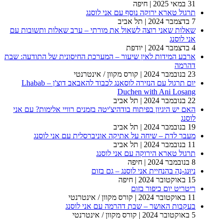
31 במאי 2025
| חיפה
תרגול טארא ירוקה נוסף עם אני לוסנג
7 בדצמבר 2024
| תל אביב
שאלות שאני רוצה לשאול את מורתי – ערב שאלות ותשובות עם
אני לוסנג
4 בדצמבר 2024
| יודפת
ארבע המידות לאין שיעור – המערכת החיסונית של התודעה: שבת
דהרמה
23 בנובמבר 2024
| קורס מקוון / אינטרנטי
יום תרגול עם הנזירה לוסאנג לכבוד להאבאב דוצ'ן – Lhabab
Duchen with Ani Losang
22 בנובמבר 2024
| תל אביב
האם יש היגיון בפיתוח בודהיצ'יטה בזמנים רוויי אלימות? עם אני
לוסנג
19 בנובמבר 2024
| תל אביב
מעבר לדת – שיחה על אתיקה אוניברסלית עם אני לוסנג
11 בנובמבר 2024
| תל אביב
תרגול טארא הירוקה עם אני לוסנג
8 בנובמבר 2024
| חיפה
ניוּנג-נֶה בהנחיית אני לוסנג – גם בזום
15 באוקטובר 2024
| חיפה
ריטריט יום כיפור בזום
11 באוקטובר 2024
| קורס מקוון / אינטרנטי
בעקבות האושר – שבת דהרמה עם אני לוסנג
5 באוקטובר 2024
| קורס מקוון / אינטרנטי