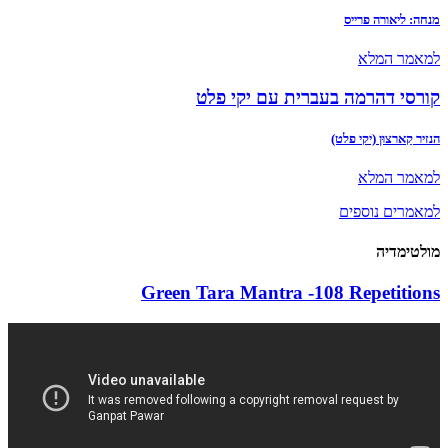
מנחה: ליאורה פרייס
למאמר המלא
קורסי דהרמה בעברית עם יקי פלט
הנזיר קַארצוּן (יקי פלט)
למאמר המלא
למאמרים נוספים
מולטימדיה
Green Tara Mantra -108 Repetitions