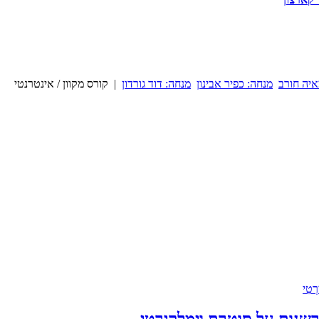
איה חורב
מנחה: כפיר אבינון
מנחה: דוד גורדון
| קורס מקוון / אינטרנטי
: פרשנות על סוטרת וִימַלָקִירְטִי