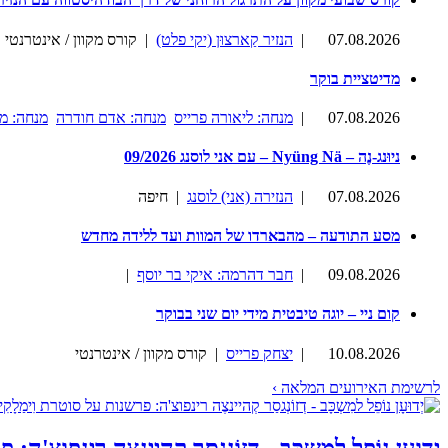
07.08.2026
|
הנזיר קַארצוּן (יקי פלט)
| קורס מקוון / אינטרנטי
מדיטציית בוקר
07.08.2026
|
מנחה: ליאורה פרייס
מנחה: אדם חודרה
מנחה: מ
ניוּנג-נֶה – Nyüng Nä – עם אני לוסנג 09/2026
07.08.2026
|
הנזירה (אני) לוסנג
| חיפה
מסע התודעה – מהבארדו של המוות ועד ללידה מחדש
09.08.2026
|
חבר דהרמה: איקי בר יוסף
|
קום ניי – יוגה טיבטית מידי יום שני בבוקר
10.08.2026
|
יצחק פרייס
| קורס מקוון / אינטרנטי
לרשימת האירועים המלאה ›
יְדוּעָן נוֹפֵל למִשְכָּב - דְזוֹנְגסַר קְהיינצֶה רינפוצ'ה