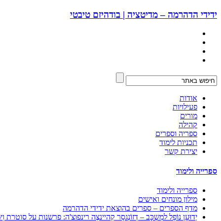
ידידי הדהרמה – מדיטציה | בודהיזם טיבטי
אודות
פעילויות
מורים
קהילה
ספריה וספרים
תכניות לימוד
יצירת קשר
ספרייה ולימוד
ספרייה ולימוד
מילון מונחים ואישים
מדף הספרים – ספרים בהוצאת ידידי הדהרמה
יְדוּעָן נוֹפֵל למִשְכָּב – דְזוֹנְגסַר קְהיינצֶה רינפוצ'ה: פרשנות על סוטרת וִימַ