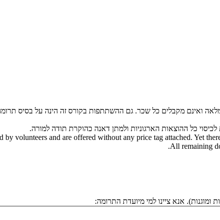
מלאה ואינם מקבלים כל שכר. גם ההשתתפות בקורס זה הינה על בסיס תרומה 
ת לכיסוי כל ההוצאות הארגוניות ולמתן דאנה כהוקרת תודה למורה.
ed by volunteers and are offered without any price tag attached. Yet ther
All remaining do
ומוגנות). אנא ציינו למי מיועדת התרומה: