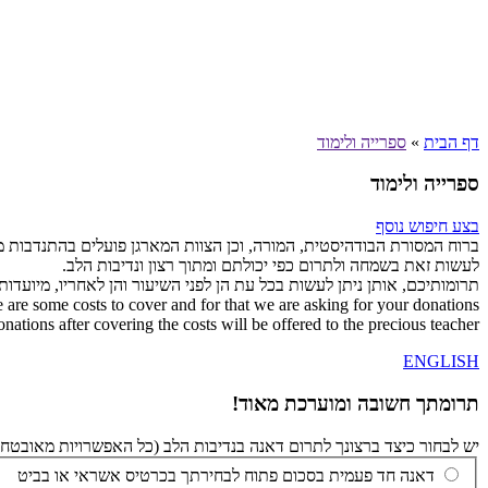
דף הבית
»
ספרייה ולימוד
ספרייה ולימוד
בצע חיפוש נוסף
ברוח המסורת הבודהיסטית, המורה, וכן הצוות המארגן פועלים בהתנדבות 
לעשות זאת בשמחה ולתרום כפי יכולתם ומתוך רצון ונדיבות הלב.
תרומותיכם, אותן ניתן לעשות בכל עת הן לפני השיעור והן לאחריו, מיועדו
e are some costs to cover and for that we are asking for your donations.
nations after covering the costs will be offered to the precious teacher.
ENGLISH
תרומתך חשובה ומוערכת מאוד!
יש לבחור כיצד ברצונך לתרום דאנה בנדיבות הלב (כל האפשרויות מאובטחות 
דאנה חד פעמית בסכום פתוח לבחירתך בכרטיס אשראי או בביט