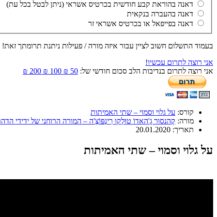
דאנה בהוראת קבע חודשית בכרטיס אשראי (ניתן לבטל בכל עת)
דאנה בהעברה בנקאית
דאנה בפייפאל או בכרטיס אשראי זר
בעמוד התשלום חשוב לציין עבור איזה מורה / פעילות ניתנת תרומתך זאת! 
אני רוצה לתרום עכשיו!
אני רוצה לתרום בנדיבות הלב סכום חודשי של:
50 ₪
100 ₪
200 ₪
קורס:
על גלוי וסמוי – שתי האמיתות
מורה:
קֶהנסוּר גָ'האדוֹ טוּלְקוּ רִינְפּוֹצֶ'ה – המורה הרוחני של ידידי הד
תאריך:
20.01.2020
על גלוי וסמוי – שתי האמיתות