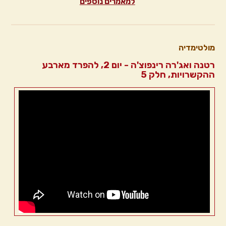
למאמרים נוספים
מולטימדיה
רטנה ואג'רה רינפוצ'ה - יום 2, להפרד מארבע
ההקשרויות, חלק 5