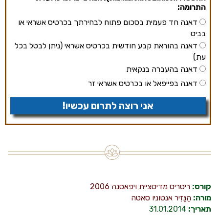
התרומה:
דאנה חד פעמית בסכום פתוח לבחירתך בכרטיס אשראי או
בביט
דאנה בהוראת קבע חודשית בכרטיס אשראי (ניתן לבטל בכל
עת)
דאנה בהעברה בנקאית
דאנה בפייפאל או בכרטיס אשראי זר
אני רוצה לתרום עכשיו!
קורס:
ריטריט מדיטציית ויפאסנה 2006
מורה:
הַנָּזִיר אנטוניו סאטה
תאריך:
31.01.2014