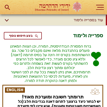
עוד בספרייה ולימוד
ספרייה ולימוד
בצע חיפוש נוסף
ברוח המסורת הבודהיסטית, המורה, וכן הצוות המארגן
פועלים בהתנדבות מלאה ואינם מקבלים כל שכר. גם
ההשתתפות בקורס זה הינה על בסיס תרומה (דאנה)
וללא ציון סכום מוגדר, כדי לאפשר לכל הרוצים
להשתתף בקורס לעשות זאת בשמחה ולתרום כפי
יכולתם ומתוך רצון ונדיבות הלב.
תרומותיכם, אותן ניתן לעשות בכל עת הן לפני השיעור
והן לאחריו, מיועדות לכיסוי כל ההוצאות הארגוניות
ולמתן דאנה כהוקרת תודה למורה.
ENGLISH
תרומתך חשובה ומוערכת מאוד!
יש לבחור כיצד ברצונך לתרום דאנה בנדיבות הלב (כל
האפשרויות מאובטחות ומוגנות). אנא ציינו למי מיועדת