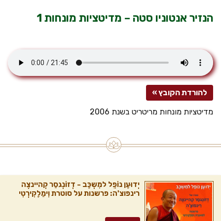
הנזיר אנטוניו סטה – מדיטציות מונחות 1
להורדת הקובץ »
מדיטציות מונחות מריטריט בשנת 2006
יְדוּעָן נוֹפֵל למִשְכָּב - דְזוֹנְגסַר קְהיינצֶה
רינפוצ'ה: פרשנות על סוטרת וִימַלָקִירְטִי