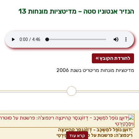
הנזיר אנטוניו סטה – מדיטציות מונחות 13
להורדת הקובץ »
מדיטציות מונחות מריטריט בשנת 2006
יְדוּעָן נוֹפֵל למִשְכָּב - דְזוֹנְגסַר קְהיינצֶה
רינפוצ'ה: פרשנות על סוטרת וִימַלָקִירְטִי
קרא עוד