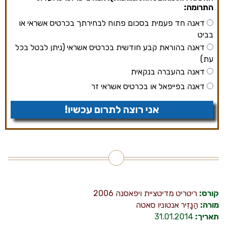
התרומה:
דאנה חד פעמית בסכום פתוח לבחירתך בכרטיס אשראי או
בביט
דאנה בהוראת קבע חודשית בכרטיס אשראי (ניתן לבטל בכל
עת)
דאנה בהעברה בנקאית
דאנה בפייפאל או בכרטיס אשראי זר
אני רוצה לתרום עכשיו!
קורס:
ריטריט מדיטציית ויפאסנה 2006
מורה:
הַנָּזִיר אנטוניו סאטה
תאריך:
31.01.2014