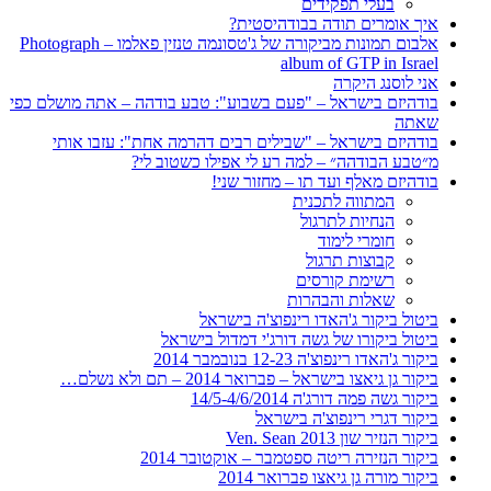
בעלי תפקידים
איך אומרים תודה בבודהיסטית?
אלבום תמונות מביקורה של ג'טסונמה טנזין פאלמו – Photograph
album of GTP in Israel
אני לוסנג היקרה
בודהיזם בישראל – "פעם בשבוע": טבע בודהה – אתה מושלם כפי
שאתה
בודהיזם בישראל – "שבילים רבים דהרמה אחת": עזבו אותי
מ״טבע הבודהה״ – למה רע לי אפילו כשטוב לי?
בודהיזם מאלף ועד תו – מחזור שני!
המתווה לתכנית
הנחיות לתרגול
חומרי לימוד
קבוצות תרגול
רשימת קורסים
שאלות והבהרות
ביטול ביקור ג'האדו רינפוצ'ה בישראל
ביטול ביקורו של גשה דורג'י דמדול בישראל
ביקור ג'האדו רינפוצ'ה 12-23 בנובמבר 2014
ביקור גן גיאצו בישראל – פברואר 2014 – תם ולא נשלם…
ביקור גשה פמה דורג'ה 14/5-4/6/2014
ביקור דגרי רינפוצ'ה בישראל
ביקור הנזיר שון 2013 Ven. Sean
ביקור הנזירה ריטה ספטמבר – אוקטובר 2014
ביקור מורה גן גיאצו פברואר 2014