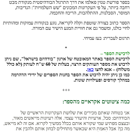
בספר פורשת טנזין פאלמו את דרך התרגול הבודהיסטית מנקודת מבט
רחבה ביותר, על פי העקרונות המכונים "שש השלמויות": הנדיבות,
המוסר, הסבלנות, ההתלהבות, הריכוז והחכמה.
הספר כתוב בצורה שוטפת וקלה לקריאה, נוגע בנקודות עמוקות ומהותיות
לחיי כולנו, ומשמר גם את חוויית המגע הישיר עם המורה.
תרגום לעברית: בעז עמיחי.
*
לרכישת הספר –
לרכישת הספר באתר המאובטח של ארגון "בודהיזם בישראל", שם ניתן
לרכוש את מספר העותקים הרצוי, בעלות של 60 ש"ח לעותק (לא כולל
משלוח) – אנא לחצו
כאן
.
כמו כן ניתן יהיה לרכוש את הספר בחנות הספרים של ידידי הדהרמה
במהלך קורסים ופעילויות שונות.
+++
כמה ציטוטים אקראיים מהספר:
אני בטוחה שאתם מכירים את שלושת העקרונות הראשיים של
הבודהיזם: סבל, ארעיות והיעדר עצמי. אלה רעיונות מייאשים מאוד,
ובעצם מפתיע שמי שקורא אותם בכלל ממשיך לקרוא. אם זה לא מייאש,
מה כן? אבל האמת היא שכאשר מתחילים לבחון אותם ולהבין את