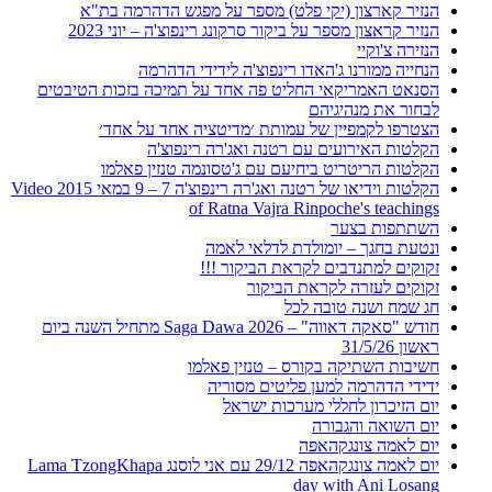
הנזיר קארצון (יקי פלט) מספר על מפגש הדהרמה בת"א
הנזיר קראצון מספר על ביקור סרקונג רינפוצ'ה – יוני 2023
הנזירה צ'וקיי
הנחייה ממורנו ג'האדו רינפוצ'ה לידידי הדהרמה
הסנאט האמריקאי החליט פה אחד על תמיכה בזכות הטיבטים
לבחור את מנהיגיהם
הצטרפו לקמפיין של עמותת ׳מדיטציה אחד על אחד׳
הקלטות האירועים עם רטנה ואג'רה רינפוצ'ה
הקלטות הריטריט ביחיעם עם ג'טסונמה טנזין פאלמו
הקלטות וידיאו של רטנה ואג'רה רינפוצ'ה 7 – 9 במאי 2015 Video
of Ratna Vajra Rinpoche's teachings
השתתפות בצער
ונטעת בחגך – יומולדת לדלאי לאמה
זקוקים למתנדבים לקראת הביקור !!!
זקוקים לעזרה לקראת הביקור
חג שמח ושנה טובה לכל
חודש "סאקה דאווה" – Saga Dawa 2026 מתחיל השנה ביום
ראשון 31/5/26
חשיבות השתיקה בקורס – טנזין פאלמו
ידידי הדהרמה למען פליטים מסוריה
יום הזיכרון לחללי מערכות ישראל
יום השואה והגבורה
יום לאמה צונגקהאפה
יום לאמה צונגקהאפה 29/12 עם אני לוסנג Lama TzongKhapa
day with Ani Losang