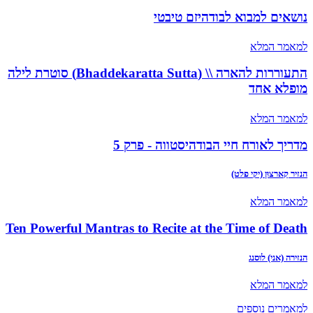
נושאים למבוא לבודהיזם טיבטי
למאמר המלא
התעוררות להארה \\ (Bhaddekaratta Sutta) סוטרת לילה
מופלא אחד
למאמר המלא
מדריך לאורח חיי הבודהיסטווה - פרק 5
הנזיר קַארצוּן (יקי פלט)
למאמר המלא
Ten Powerful Mantras to Recite at the Time of Death
הנזירה (אני) לוסנג
למאמר המלא
למאמרים נוספים