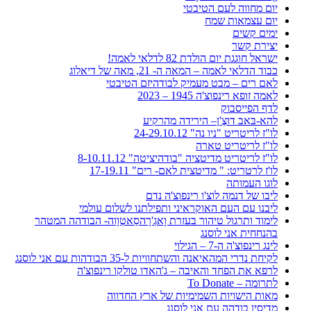
יום מחווה לעם הטיבטי
יום עצמאות שמח
ימים קשים
יצירת קשר
ישראל חוגגת יום הולדת 82 לדלאי לאמה!
כבוד הדלאי לאמה – המאה ה- 21, מאה של דיאלוג
לאם רים – מבט מעמיק לבודהיזם הטיבטי
לאמה זופא רינפוצ'ה 1945 – 2023
לדף הפייסבוק
להא-בּאב דוּצֶ'ן– הירידה מהרקיע
לו"ז לריטריט "ניו נה" 24-29.10.12
לו"ז לריטריט טארה
לו"ז לריטריט מדיטציה "בודהיציטה" 8-10.11.12
לו'ז לרטריט: " מדיטצית לאם- רים" 17-19.11
לוגו העמותה
ליבו של דנמה לוצ'ו רינפוצ'ה נדם
ליבנו עם העם האוקראיני ותפילתנו לשלום עולמי
לימוד ותרגול טיהור בעזרת וָאגְ'רָהסַאטְוָוה- הבודהה המטהר
בהנחחית אני לוסנג
לינג רינפוצ'ה ה-7 – הגילוי
לקיחת נדרי המהאיאנה והשתחוויות ל-35 הבודהות עם אני לוסנג
לרפא את הפחד והאיבה – ג'האדו טולקו רינפוצ'ה
לתרומה – To Donate
מאות הישויות השמימיות של ארץ החדווה
מדיסין בודהה עם אני לוסנג