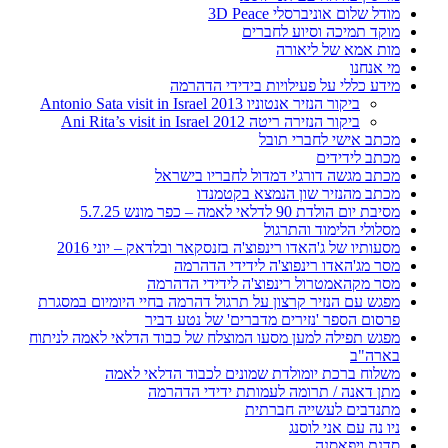
מודל שלום אוניברסלי 3D Peace
מוקד תמיכה וסיוע לחברים
מות אמא של ליאורה
מי אנחנו
מידע כללי על פעילויות בידידי הדהרמה
ביקור הנזיר אנטוניו 2013 Antonio Sata visit in Israel
ביקור הנזירה ריטה 2012 Ani Rita’s visit in Israel
מכתב אישי לחברי תובל
מכתב לידידים
מכתב מגשה דורג'י דמדול לחבריו בישראל
מכתב מהנזיר שון הנמצא בקטמנדו
מסיבת יום הולדת 90 לדלאי לאמה – כפר מונש 5.7.25
מסלולי הלימוד והתרגול
מסעותיו של ג'האדו רינפוצ'ה בזנסקאר ובלדאק – יוני 2016
מסר מג'האדו רינפוצ'ה לידידי הדהרמה
מסר מקהאמטרול רינפוצ'ה לידידי הדהרמה
מפגש עם הנזיר קרצון על תרגול דהרמה בחיי היומיום במסגרת
פרסום הספר 'נזירים מדברים' של נטע דביר
מפגש תפילה למען מסעו המוצלח של כבוד הדלאי לאמה לניתוח
בארה"ב
משלוח ברכת יומולדת שמונים לכבוד הדלאי לאמה
מתן דאנה / תרומה לעמותת ידידי הדהרמה
מתנדבים לעשייה חברתית
ניו נה עם אני לוסנג
סדנת ויפאסנה