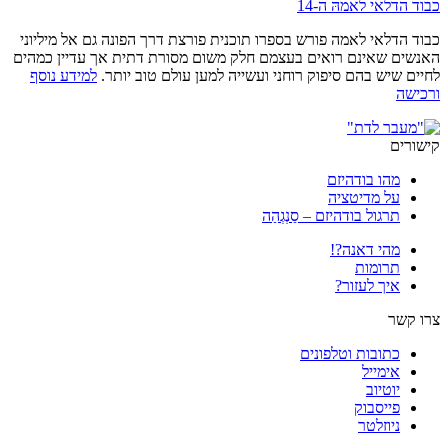
כבוד הדלאי לאמהּ ה-14
כבוד הדלאי לאמה פורש בספרו תוכנית פורצת דרך הפונה גם אל מיליוני
האנשים שאינם רואים בעצמם חלק משום מסורת דתית אך עדיין כמהים
לחיים שיש בהם סיפוק רוחני ועשייה למען עולם טוב יותר.
למידע נוסף
ורכישה
קישורים
מהו בודהיזם
על מדיטציה
תרגול בודהיזם – סַנְגְהַה
מהי דאנה?!
תרומות
איך לעזור?
צרו קשר
כתובות וטלפונים
אימייל
יוטיוב
פייסבוק
ניוזלטר