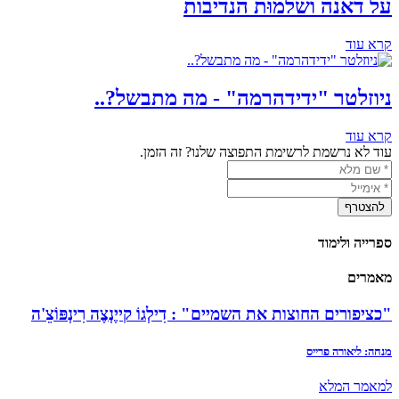
על דאנה ושלמוּת הנדיבות
קרא עוד
ניוזלטר "ידידהרמה" - מה מתבשל?..
קרא עוד
עוד לא נרשמת לרשימת התפוצה שלנו? זה הזמן.
ספרייה ולימוד
מאמרים
"כציפורים החוצות את השמיים" : דִילְגוֹ קייֶנְצֶה רִינְפּוֹצֵ'ה
מנחה: ליאורה פרייס
למאמר המלא