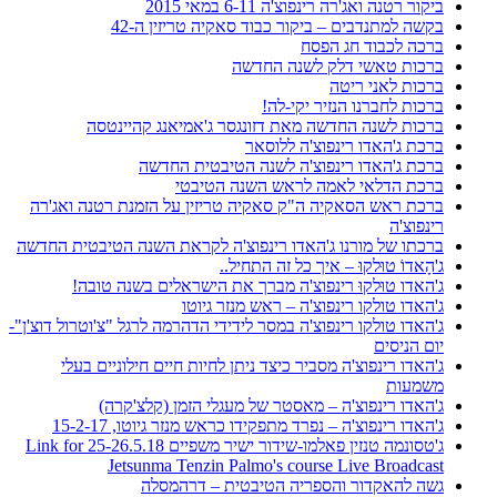
ביקור רטנה ואג'רה רינפוצ'ה 6-11 במאי 2015
בקשה למתנדבים – ביקור כבוד סאקיה טריזין ה-42
ברכה לכבוד חג הפסח
ברכות טאשי דלק לשנה החדשה
ברכות לאני ריטה
ברכות לחברנו הנזיר יקי-לה!
ברכות לשנה החדשה מאת דזונגסר ג'אמיאנג קהיינטסה
ברכת ג'האדו רינפוצ'ה ללוסאר
ברכת ג'האדו רינפוצ'ה לשנה הטיבטית החדשה
ברכת הדלאי לאמה לראש השנה הטיבטי
ברכת ראש הסאקיה ה"ק סאקיה טריזין על הזמנת רטנה ואג'רה
רינפוצ'ה
ברכתו של מורנו ג'האדו רינפוצ'ה לקראת השנה הטיבטית החדשה
ג'הָאדוֹ טוּלקוּ – איך כל זה התחיל..
ג'האדו טוּלקוּ רינפוצ'ה מברך את הישראלים בשנה טובה!
ג'האדו טולקו רינפוצ'ה – ראש מנזר גיוטו
ג'האדו טולקו רינפוצ'ה במסר לידידי הדהרמה לרגל "צ'וטרול דוצ'ן"-
יום הניסים
ג'האדו רינפוצ'ה מסביר כיצד ניתן לחיות חיים חילוניים בעלי
משמעות
ג'האדו רינפוצ'ה – מאסטר של מעגלי הזמן (קלצ'קרה)
ג'האדו רינפוצ'ה – נפרד מתפקידו כראש מנזר גיוטו, 15-2-17
ג'טסונמה טנזין פאלמו-שידור ישיר משפיים 25-26.5.18 Link for
Jetsunma Tenzin Palmo's course Live Broadcast
גשה להאקדור והספריה הטיבטית – דרהמסלה