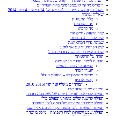
רטנה ואג'רה רינפוצ'ה – קורס שבע שנתי בנפאל
ריטריט מחקר קונטמפלטיבי ברוח הבודהיזם
רשמי ביקור גשה פמה דורג'ה בישראל, 14 במאי – 4 ביוני 2014
שאלות נפוצות
כללי התנהגות
מה בקורסים
מה להביא
שיר הרעות / חיים גורי
שיר לכבוד חג החירות
שמונת נדרי המהאיאנה
שש הפרמיטות עם אני לוסנג
שתי האמיתות עם גשה דורג'י דמדול
תודה על הרשמתך
תכניות לימוד ותרגול רב שנתיות
הפילוסופיה הבודהיסטית
חומרי לימוד
מסלול מָהָאמוּדְרָה – החוֹתָם הגדוֹל
קבצי ארכיון
"בודהיזם מאלף ועד תו" [2010-2016]
תמיכה ממורי הרוח שלנו
תפילה לבריאות ואריכות ימים של גשה פמה דורג'ה
תפילה להשגת שלום באזורנו ובעולם כולו
תפילה לשיבתו המהירה של דנמה לוצ'ו רינפוצ'ה
תפילות ומנטרות כנגד מגפת הקורונה עם אני לוסנג
תפילת שבע השורות לגורו רינפוצ'ה – מיכל בן שחר