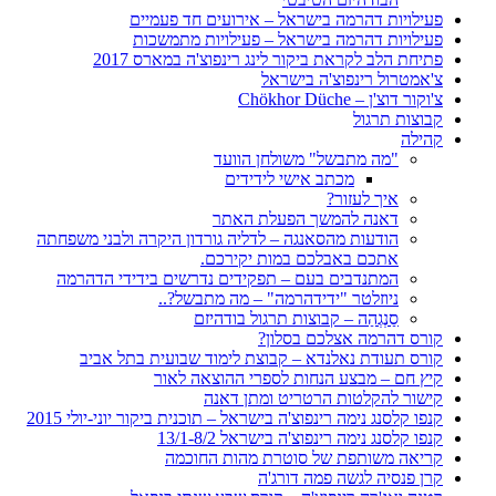
פעילויות דהרמה בישראל – אירועים חד פעמיים
פעילויות דהרמה בישראל – פעילויות מתמשכות
פתיחת הלב לקראת ביקור לינג רינפוצ'ה במארס 2017
צ'אמטרול רינפוצ'ה בישראל
צ'וקור דוצ'ן – Chökhor Düche
קבוצות תרגול
קהילה
"מה מתבשל" משולחן הוועד
מכתב אישי לידידים
איך לעזור?
דאנה להמשך הפעלת האתר
הודעות מהסאנגה – לדליה גורדון היקרה ולבני משפחתה
אתכם באבלכם במות יקירכם.
המתנדבים בעם – תפקידים נדרשים בידידי הדהרמה
ניוזלטר "ידידהרמה" – מה מתבשל?..
סַנְגְהַה – קבוצות תרגול בודהיזם
קורס דהרמה אצלכם בסלון?
קורס תעודת נאלנדא – קבוצת לימוד שבועית בתל אביב
קיץ חם – מבצע הנחות לספרי ההוצאה לאור
קישור להקלטות הרטריט ומתן דאנה
קנפו קלסנג נימה רינפוצ'ה בישראל – תוכנית ביקור יוני-יולי 2015
קנפו קלסנג נימה רינפוצ'ה בישראל 13/1-8/2
קריאה משותפת של סוטרת מהות החוכמה
קרן פנסיה לגשה פמה דורג'ה