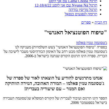
תרגול Lama Chöpa עם אני לוסנג
תרגול Nyung Nä עם אני לוסנג 12-18/4/22
תרגול מדיסין בודהה
תרומה לנפגעים בנפאל
דף הבית
»
ספרים
"טיפוח הפוטנציאל האנושי"
ג'טסונמה טנזין פאלמו
בספרה "טיפוח הפוטנציאל האנושי" (שש השלמויות) מעניקה לנו
ג'טסונמה טנזין פאלמו מבט רחב על האימון הבודהיסטי מעבר לישיבה על
הכרית. ספרה הינו תרגום הקורס שנתנה בישראל ב-2006.
אנחנו מתרגשים להודיע על הוצאתו לאור של ספרה של
ג'טסונמה טנזין פאלמו – המורה האהובה, הנזירה הוותיקה
ואם המנזר – עם שיעוריה
בעברית!
הספר הינו תרגום ועיבוד לעברית של הקורס המופלא שג'טסונמה העבירה
בישראל בספטמבר 2006.