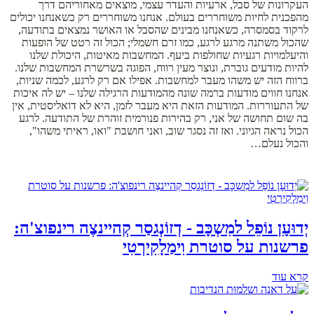
העקרונות של סבל, ארעיות והעדר עצמי, מוצאים מאחוריהם דרך
מהפכנית לחיות משוחררים בעולם. אנחנו משוחררים רק כשאנחנו יכולים
לרקוד בסמסרה, כשאנחנו מבינים שהסבל או האושר נמצאים בתודעה,
שהכול משתנה מרגע לרגע, כמו זרם חשמלי; הכול זה רטט של הופעות
והיעלמויות רגעיות שחולפות ביעף. המחשבות מאיטות, היכולת שלנו
להיות מודעים גוברת, ונוצר מעין רווח, הפוגה בשרשרת המחשבות שלנו.
ברווח הזה יש משהו מעבר למחשבות. אפילו אם רק לרגע, לכמה שניות,
אנחנו חווים מודעות ברמה שונה מהמודעות הרגילה שלנו – יש לה איכות
של התעוררות. המודעות הזאת היא מעבר לזמן, היא לא דואליסטית, אין
בה שום תחושה של אני, רק בהירות פנורמית זוהרת של התודעה. לרגע
הכול נראה הגיוני. ואז זה נסגר שוב, ואני חושבת "ואו, ראיתי משהו",
והכול נעלם…
יְדוּעָן נוֹפֵל למִשְכָּב - דְזוֹנְגסַר קְהיינצֶה רינפוצ'ה:
פרשנות על סוטרת וִימַלָקִירְטִי
קרא עוד