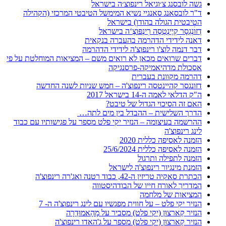
גשה לובסנג צ׳וגיאל רינפוצ׳ה בישראל
ד"ר לובסאנג סאנגיי נשיא המימשל הטיבטי המרכזי (הקהילה
הטיבטית הגולה בהודו) בישראל
דְזוׄנְגְסָר קְיֶינְטְסֶה רׅינְפּוׄצֶ‘ה בישראל
דאנה לידידי הדהרמה בהעברה בנקאית
דבר דנמה לוצ'ו רינפוצ'ה לידידי הדהרמה
דברים שרואים מכאן לא רואים משם – המציאות המוחלטת על פי
אסכולת מדהיאמיקה-פרסנגיקה
דהרמה מקוונת בעברית
דזונגסר קהיינטסה רינפוצ'ה – חמש שניות לשנה החדשה
ה"ק הדלאי לאמה ה-14 בישראל 2017
האם זה הסיכוי הגדול של טיבט?
הדרך השלישית – ההבדל בין מים לתה…
ההרשמה בעיצומה – הנזיר יקי פלט מספר על פגישותיו עם כבוד
לינג רינפוצ'ה
הזמנה לאסיפה כללית 2020
הזמנה לאסיפה כללית 25/6/2024
הזמנה לתפילה ותרגול
הזמנת מינגיור רינפוצ'ה לישראל
הכתרת סאקיה טריזין ה-42, כבוד רטנה ואג'רה רינפוצ'ה
המדריך לאורח חייו של הבודהיסטווה
המציאות של מלחמה
הנזיר יקי פלט – על חווית מפגשיו עם לינג רינפוצ'ה ה- 7
הנזיר קַארצוּן (יקי פלט) מסביר על מָהָאמוּדְרָה
הנזיר קַארצוּן (יקי פלט) מספר על ג'האדו רינפוצ'ה