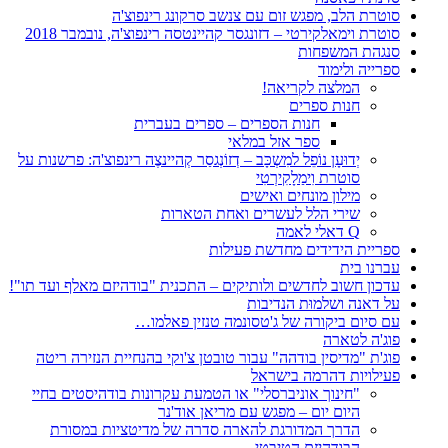
סוטרת הלב, מפגש זום עם צנשב סרקונג רינפוצ'ה
סוטרת וימאלקירטי – דזונגסר קהיינטסה רינפוצ'ה, נובמבר 2018
סנגהת המשפחות
ספרייה ולימוד
המלצה לקריאה!
חנות ספרים
חנות הספרים – ספרים בעברית
ספר אזל במלאי
יְדוּעָן נוֹפֵל למִשְכָּב – דְזוֹנְגסַר קְהיינצֶה רינפוצ'ה: פרשנות על
סוטרת וִימַלָקִירְטִי
מילון מונחים ואישים
שירי הלל לעשרים ואחת הטארות
Q דאלי לאמה
ספריית הידידים מחדשת פעילות
עברנו בית
עדכון חשוב לחדשים ולותיקים – התכנית "בודהיזם מאלף ועד תו"!
על דאנה ושלמוּת הנדיבות
עם סיום ביקורה של ג'טסונמה טנזין פאלמו…
פוג'ה לטארה
פוג'ת "מדיסין בודהה" עבור טובטן צ'וקי בהנחיית הנזירה ריטה
פעילויות דהרמה בישראל
"חינוך אוניברסלי" או הטמעת עקרונות בודהיסטים בחיי
היום יום – מפגש עם מריאן אוד'נר
הדרך המדורגת להארה סדרה של מדיטציות במסורת
הבודהיזם הטיבטי