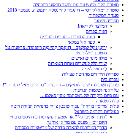
סוטרת הלב, מפגש זום עם צנשב סרקונג רינפוצ'ה
סוטרת וימאלקירטי – דזונגסר קהיינטסה רינפוצ'ה, נובמבר 2018
סנגהת המשפחות
ספרייה ולימוד
המלצה לקריאה!
חנות ספרים
חנות הספרים – ספרים בעברית
ספר אזל במלאי
יְדוּעָן נוֹפֵל למִשְכָּב – דְזוֹנְגסַר קְהיינצֶה רינפוצ'ה: פרשנות על
סוטרת וִימַלָקִירְטִי
מילון מונחים ואישים
שירי הלל לעשרים ואחת הטארות
Q דאלי לאמה
ספריית הידידים מחדשת פעילות
עברנו בית
עדכון חשוב לחדשים ולותיקים – התכנית "בודהיזם מאלף ועד תו"!
על דאנה ושלמוּת הנדיבות
עם סיום ביקורה של ג'טסונמה טנזין פאלמו…
פוג'ה לטארה
פוג'ת "מדיסין בודהה" עבור טובטן צ'וקי בהנחיית הנזירה ריטה
פעילויות דהרמה בישראל
"חינוך אוניברסלי" או הטמעת עקרונות בודהיסטים בחיי
היום יום – מפגש עם מריאן אוד'נר
הדרך המדורגת להארה סדרה של מדיטציות במסורת
הבודהיזם הטיבטי