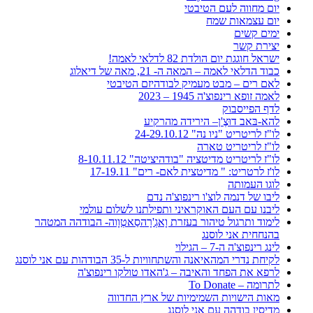
יום מחווה לעם הטיבטי
יום עצמאות שמח
ימים קשים
יצירת קשר
ישראל חוגגת יום הולדת 82 לדלאי לאמה!
כבוד הדלאי לאמה – המאה ה- 21, מאה של דיאלוג
לאם רים – מבט מעמיק לבודהיזם הטיבטי
לאמה זופא רינפוצ'ה 1945 – 2023
לדף הפייסבוק
להא-בּאב דוּצֶ'ן– הירידה מהרקיע
לו"ז לריטריט "ניו נה" 24-29.10.12
לו"ז לריטריט טארה
לו"ז לריטריט מדיטציה "בודהיציטה" 8-10.11.12
לו'ז לרטריט: " מדיטצית לאם- רים" 17-19.11
לוגו העמותה
ליבו של דנמה לוצ'ו רינפוצ'ה נדם
ליבנו עם העם האוקראיני ותפילתנו לשלום עולמי
לימוד ותרגול טיהור בעזרת וָאגְ'רָהסַאטְוָוה- הבודהה המטהר
בהנחחית אני לוסנג
לינג רינפוצ'ה ה-7 – הגילוי
לקיחת נדרי המהאיאנה והשתחוויות ל-35 הבודהות עם אני לוסנג
לרפא את הפחד והאיבה – ג'האדו טולקו רינפוצ'ה
לתרומה – To Donate
מאות הישויות השמימיות של ארץ החדווה
מדיסין בודהה עם אני לוסנג