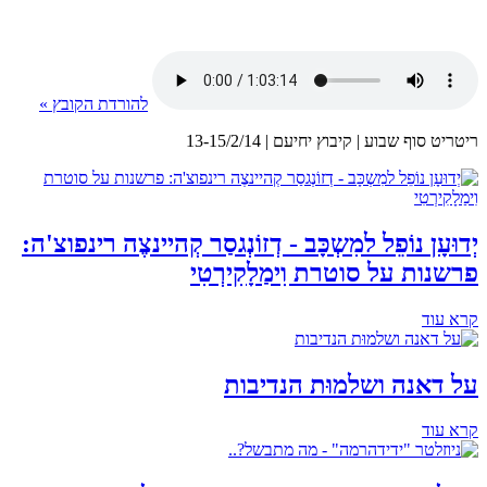
להורדת הקובץ »
ריטריט סוף שבוע | קיבוץ יחיעם | 13-15/2/14
יְדוּעָן נוֹפֵל למִשְכָּב - דְזוֹנְגסַר קְהיינצֶה רינפוצ'ה:
פרשנות על סוטרת וִימַלָקִירְטִי
קרא עוד
על דאנה ושלמוּת הנדיבות
קרא עוד