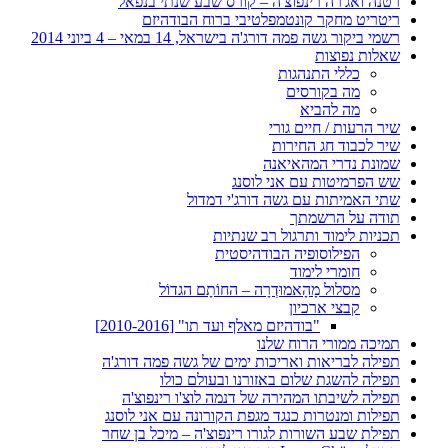
רטנה ואג'רה רינפוצ'ה – קורס שבע שנתי בנפאל
ריטריט מחקר קונטמפלטיבי ברוח הבודהיזם
רשמי ביקור גשה פמה דורג'ה בישראל, 14 במאי – 4 ביוני 2014
שאלות נפוצות
כללי התנהגות
מה בקורסים
מה להביא
שיר הרעות / חיים גורי
שיר לכבוד חג החירות
שמונת נדרי המהאיאנה
שש הפרמיטות עם אני לוסנג
שתי האמיתות עם גשה דורג'י דמדול
תודה על הרשמתך
תכניות לימוד ותרגול רב שנתיות
הפילוסופיה הבודהיסטית
חומרי לימוד
מסלול מָהָאמוּדְרָה – החוֹתָם הגדוֹל
קבצי ארכיון
"בודהיזם מאלף ועד תו" [2010-2016]
תמיכה ממורי הרוח שלנו
תפילה לבריאות ואריכות ימים של גשה פמה דורג'ה
תפילה להשגת שלום באזורנו ובעולם כולו
תפילה לשיבתו המהירה של דנמה לוצ'ו רינפוצ'ה
תפילות ומנטרות כנגד מגפת הקורונה עם אני לוסנג
תפילת שבע השורות לגורו רינפוצ'ה – מיכל בן שחר