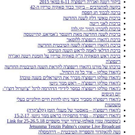
ביקור רטנה ואג'רה רינפוצ'ה 6-11 במאי 2015
בקשה למתנדבים – ביקור כבוד סאקיה טריזין ה-42
ברכה לכבוד חג הפסח
ברכות טאשי דלק לשנה החדשה
ברכות לאני ריטה
ברכות לחברנו הנזיר יקי-לה!
ברכות לשנה החדשה מאת דזונגסר ג'אמיאנג קהיינטסה
ברכת ג'האדו רינפוצ'ה ללוסאר
ברכת ג'האדו רינפוצ'ה לשנה הטיבטית החדשה
ברכת הדלאי לאמה לראש השנה הטיבטי
ברכת ראש הסאקיה ה"ק סאקיה טריזין על הזמנת רטנה ואג'רה
רינפוצ'ה
ברכתו של מורנו ג'האדו רינפוצ'ה לקראת השנה הטיבטית החדשה
ג'הָאדוֹ טוּלקוּ – איך כל זה התחיל..
ג'האדו טוּלקוּ רינפוצ'ה מברך את הישראלים בשנה טובה!
ג'האדו טולקו רינפוצ'ה – ראש מנזר גיוטו
ג'האדו טולקו רינפוצ'ה במסר לידידי הדהרמה לרגל "צ'וטרול דוצ'ן"-
יום הניסים
ג'האדו רינפוצ'ה מסביר כיצד ניתן לחיות חיים חילוניים בעלי
משמעות
ג'האדו רינפוצ'ה – מאסטר של מעגלי הזמן (קלצ'קרה)
ג'האדו רינפוצ'ה – נפרד מתפקידו כראש מנזר גיוטו, 15-2-17
ג'טסונמה טנזין פאלמו-שידור ישיר משפיים 25-26.5.18 Link for
Jetsunma Tenzin Palmo's course Live Broadcast
גשה להאקדור והספריה הטיבטית – דרהמסלה