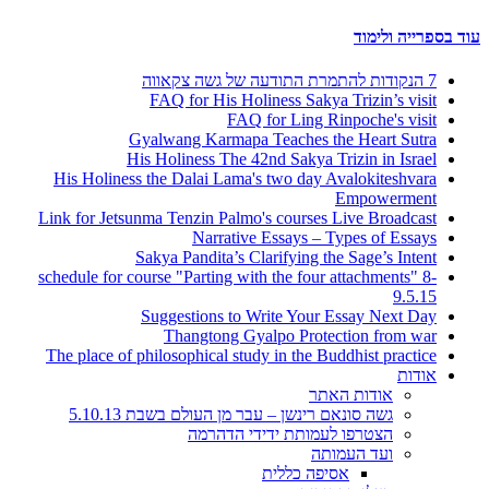
עוד בספרייה ולימוד
7 הנקודות להתמרת התודעה של גשה צקאווה
FAQ for His Holiness Sakya Trizin’s visit
FAQ for Ling Rinpoche's visit
Gyalwang Karmapa Teaches the Heart Sutra
His Holiness The 42nd Sakya Trizin in Israel
His Holiness the Dalai Lama's two day Avalokiteshvara
Empowerment
Link for Jetsunma Tenzin Palmo's courses Live Broadcast
Narrative Essays – Types of Essays
Sakya Pandita’s Clarifying the Sage’s Intent
schedule for course "Parting with the four attachments" 8-
9.5.15
Suggestions to Write Your Essay Next Day
Thangtong Gyalpo Protection from war
The place of philosophical study in the Buddhist practice
אודות
אודות האתר
גשה סונאם רינשן – עבר מן העולם בשבת 5.10.13
הצטרפו לעמותת ידידי הדהרמה
ועד העמותה
אסיפה כללית