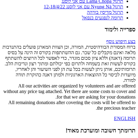
תרגול Lama Chöpa עם אני לוסנג
תרגול Nyung Nä עם אני לוסנג 12-18/4/22
תרגול מדיסין בודהה
תרומה לנפגעים בנפאל
ספרייה ולימוד
בצע חיפוש נוסף
ברוח המסורת הבודהיסטית, המורה, וכן הצוות המארגן פועלים בהתנדבות
מלאה ואינם מקבלים כל שכר. גם ההשתתפות בקורס זה הינה על בסיס
תרומה (דאנה) וללא ציון סכום מוגדר, כדי לאפשר לכל הרוצים להשתתף
בקורס לעשות זאת בשמחה ולתרום כפי יכולתם ומתוך רצון ונדיבות הלב.
תרומותיכם, אותן ניתן לעשות בכל עת הן לפני השיעור והן לאחריו,
מיועדות לכיסוי כל ההוצאות הארגוניות ולמתן דאנה כהוקרת תודה
למורה.
All our activities are organized by volunteers and are offered
without any price tag attached. Yet there are some costs to cover and
for that we are asking for your donations.
All remaining donations after covering the costs will be offered to
the precious teacher.
ENGLISH
תרומתך חשובה ומוערכת מאוד!