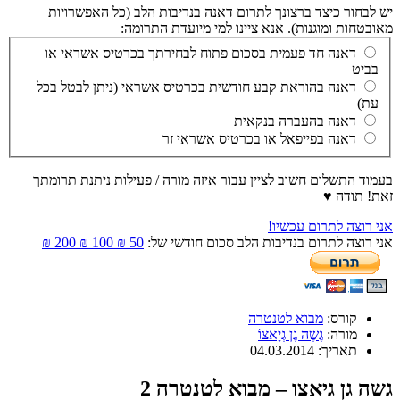
יש לבחור כיצד ברצונך לתרום דאנה בנדיבות הלב (כל האפשרויות
מאובטחות ומוגנות). אנא ציינו למי מיועדת התרומה:
דאנה חד פעמית בסכום פתוח לבחירתך בכרטיס אשראי או
בביט
דאנה בהוראת קבע חודשית בכרטיס אשראי (ניתן לבטל בכל
עת)
דאנה בהעברה בנקאית
דאנה בפייפאל או בכרטיס אשראי זר
בעמוד התשלום חשוב לציין עבור איזה מורה / פעילות ניתנת תרומתך
זאת! תודה ♥
אני רוצה לתרום עכשיו!
אני רוצה לתרום בנדיבות הלב סכום חודשי של:
50 ₪
100 ₪
200 ₪
קורס:
מבוא לטנטרה
מורה:
גֶשֶה גֶן גְיָאצוֹ
תאריך:
04.03.2014
גשה גן גיאצו – מבוא לטנטרה 2