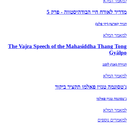
למאמר המלא
מדריך לאורח חיי הבודהיסטווה - פרק 5
הנזיר קַארצוּן (יקי פלט)
למאמר המלא
The Vajra Speech of the Mahasiddha Thang Tong
Gyälpo
הנזירה (אני) לוסנג
למאמר המלא
ג'טסונמה טנזין פאלמו תקציר ביקור
ג'טסונמה טנזין פאלמו
למאמר המלא
למאמרים נוספים