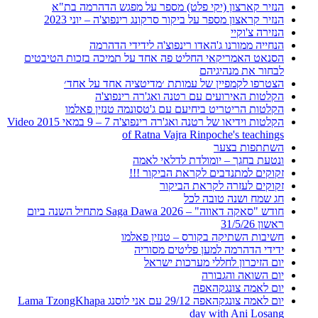
הנזיר קארצון (יקי פלט) מספר על מפגש הדהרמה בת"א
הנזיר קראצון מספר על ביקור סרקונג רינפוצ'ה – יוני 2023
הנזירה צ'וקיי
הנחייה ממורנו ג'האדו רינפוצ'ה לידידי הדהרמה
הסנאט האמריקאי החליט פה אחד על תמיכה בזכות הטיבטים
לבחור את מנהיגיהם
הצטרפו לקמפיין של עמותת ׳מדיטציה אחד על אחד׳
הקלטות האירועים עם רטנה ואג'רה רינפוצ'ה
הקלטות הריטריט ביחיעם עם ג'טסונמה טנזין פאלמו
הקלטות וידיאו של רטנה ואג'רה רינפוצ'ה 7 – 9 במאי 2015 Video
of Ratna Vajra Rinpoche's teachings
השתתפות בצער
ונטעת בחגך – יומולדת לדלאי לאמה
זקוקים למתנדבים לקראת הביקור !!!
זקוקים לעזרה לקראת הביקור
חג שמח ושנה טובה לכל
חודש "סאקה דאווה" – Saga Dawa 2026 מתחיל השנה ביום
ראשון 31/5/26
חשיבות השתיקה בקורס – טנזין פאלמו
ידידי הדהרמה למען פליטים מסוריה
יום הזיכרון לחללי מערכות ישראל
יום השואה והגבורה
יום לאמה צונגקהאפה
יום לאמה צונגקהאפה 29/12 עם אני לוסנג Lama TzongKhapa
day with Ani Losang