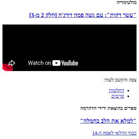
מולטימדיה
"עשר דקות": עם גשה פמה דורג'ה [חלק 2 מ-3]
צפה והקשב לעוד:
הקלטות
סרטים
ספרים בהוצאת ידידי הדהרמה
"למלא את הלב בחמלה"
כבוד הדלאי לאמהּ ה-14