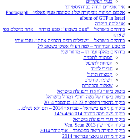
בעלי תפקידים
איך אומרים תודה בבודהיסטית?
אלבום תמונות מביקורה של ג'טסונמה טנזין פאלמו – Photograph
album of GTP in Israel
אני לוסנג היקרה
בודהיזם בישראל – "פעם בשבוע": טבע בודהה – אתה מושלם כפי
שאתה
בודהיזם בישראל – "שבילים רבים דהרמה אחת": עזבו אותי
מ״טבע הבודהה״ – למה רע לי אפילו כשטוב לי?
בודהיזם מאלף ועד תו – מחזור שני!
המתווה לתכנית
הנחיות לתרגול
חומרי לימוד
קבוצות תרגול
רשימת קורסים
שאלות והבהרות
ביטול ביקור ג'האדו רינפוצ'ה בישראל
ביטול ביקורו של גשה דורג'י דמדול בישראל
ביקור ג'האדו רינפוצ'ה 12-23 בנובמבר 2014
ביקור גן גיאצו בישראל – פברואר 2014 – תם ולא נשלם…
ביקור גשה פמה דורג'ה 14/5-4/6/2014
ביקור דגרי רינפוצ'ה בישראל
ביקור הנזיר שון 2013 Ven. Sean
ביקור הנזירה ריטה ספטמבר – אוקטובר 2014
ביקור מורה גן גיאצו פברואר 2014