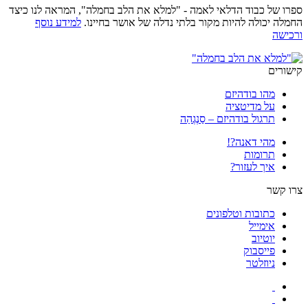
ספרו של כבוד הדלאי לאמה - "למלא את הלב בחמלה", המראה לנו כיצד
החמלה יכולה להיות מקור בלתי נדלה של אושר בחיינו.
למידע נוסף
ורכישה
קישורים
מהו בודהיזם
על מדיטציה
תרגול בודהיזם – סַנְגְהַה
מהי דאנה?!
תרומות
איך לעזור?
צרו קשר
כתובות וטלפונים
אימייל
יוטיוב
פייסבוק
ניוזלטר