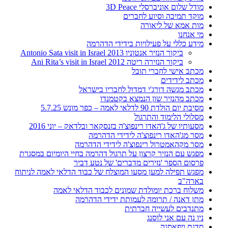
מודל שלום אוניברסלי 3D Peace
מוקד תמיכה וסיוע לחברים
מות אמא של ליאורה
מי אנחנו
מידע כללי על פעילויות בידידי הדהרמה
ביקור הנזיר אנטוניו 2013 Antonio Sata visit in Israel
ביקור הנזירה ריטה 2012 Ani Rita’s visit in Israel
מכתב אישי לחברי תובל
מכתב לידידים
מכתב מגשה דורג'י דמדול לחבריו בישראל
מכתב מהנזיר שון הנמצא בקטמנדו
מסיבת יום הולדת 90 לדלאי לאמה – כפר מונש 5.7.25
מסלולי הלימוד והתרגול
מסעותיו של ג'האדו רינפוצ'ה בזנסקאר ובלדאק – יוני 2016
מסר מג'האדו רינפוצ'ה לידידי הדהרמה
מסר מקהאמטרול רינפוצ'ה לידידי הדהרמה
מפגש עם הנזיר קרצון על תרגול דהרמה בחיי היומיום במסגרת
פרסום הספר 'נזירים מדברים' של נטע דביר
מפגש תפילה למען מסעו המוצלח של כבוד הדלאי לאמה לניתוח
בארה"ב
משלוח ברכת יומולדת שמונים לכבוד הדלאי לאמה
מתן דאנה / תרומה לעמותת ידידי הדהרמה
מתנדבים לעשייה חברתית
ניו נה עם אני לוסנג
סדנת ויפאסנה