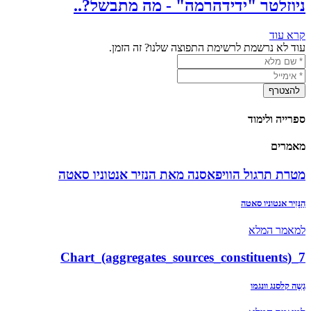
ניוזלטר "ידידהרמה" - מה מתבשל?..
קרא עוד
עוד לא נרשמת לרשימת התפוצה שלנו? זה הזמן.
ספרייה ולימוד
מאמרים
מטרת תרגול הוויפאסנה מאת הנזיר אנטוניו סאטה
הַנָּזִיר אנטוניו סאטה
למאמר המלא
7_(Chart_(aggregates_sources_constituents
גֶשֶה קלסנג וונגמו