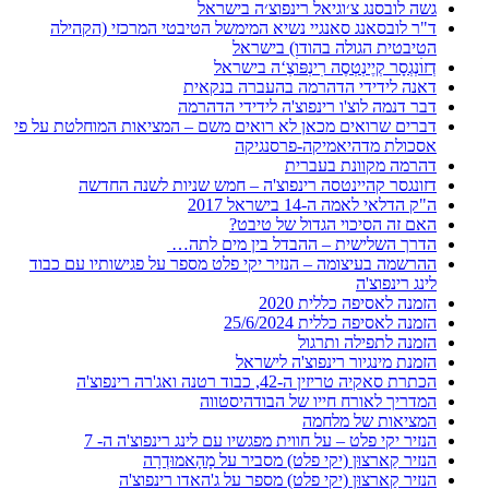
גשה לובסנג צ׳וגיאל רינפוצ׳ה בישראל
ד"ר לובסאנג סאנגיי נשיא המימשל הטיבטי המרכזי (הקהילה
הטיבטית הגולה בהודו) בישראל
דְזוׄנְגְסָר קְיֶינְטְסֶה רׅינְפּוׄצֶ‘ה בישראל
דאנה לידידי הדהרמה בהעברה בנקאית
דבר דנמה לוצ'ו רינפוצ'ה לידידי הדהרמה
דברים שרואים מכאן לא רואים משם – המציאות המוחלטת על פי
אסכולת מדהיאמיקה-פרסנגיקה
דהרמה מקוונת בעברית
דזונגסר קהיינטסה רינפוצ'ה – חמש שניות לשנה החדשה
ה"ק הדלאי לאמה ה-14 בישראל 2017
האם זה הסיכוי הגדול של טיבט?
הדרך השלישית – ההבדל בין מים לתה…
ההרשמה בעיצומה – הנזיר יקי פלט מספר על פגישותיו עם כבוד
לינג רינפוצ'ה
הזמנה לאסיפה כללית 2020
הזמנה לאסיפה כללית 25/6/2024
הזמנה לתפילה ותרגול
הזמנת מינגיור רינפוצ'ה לישראל
הכתרת סאקיה טריזין ה-42, כבוד רטנה ואג'רה רינפוצ'ה
המדריך לאורח חייו של הבודהיסטווה
המציאות של מלחמה
הנזיר יקי פלט – על חווית מפגשיו עם לינג רינפוצ'ה ה- 7
הנזיר קַארצוּן (יקי פלט) מסביר על מָהָאמוּדְרָה
הנזיר קַארצוּן (יקי פלט) מספר על ג'האדו רינפוצ'ה