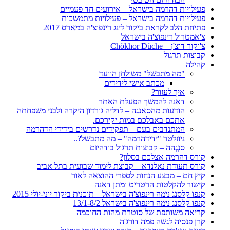
פעילויות דהרמה בישראל – אירועים חד פעמיים
פעילויות דהרמה בישראל – פעילויות מתמשכות
פתיחת הלב לקראת ביקור לינג רינפוצ'ה במארס 2017
צ'אמטרול רינפוצ'ה בישראל
צ'וקור דוצ'ן – Chökhor Düche
קבוצות תרגול
קהילה
"מה מתבשל" משולחן הוועד
מכתב אישי לידידים
איך לעזור?
דאנה להמשך הפעלת האתר
הודעות מהסאנגה – לדליה גורדון היקרה ולבני משפחתה
אתכם באבלכם במות יקירכם.
המתנדבים בעם – תפקידים נדרשים בידידי הדהרמה
ניוזלטר "ידידהרמה" – מה מתבשל?..
סַנְגְהַה – קבוצות תרגול בודהיזם
קורס דהרמה אצלכם בסלון?
קורס תעודת נאלנדא – קבוצת לימוד שבועית בתל אביב
קיץ חם – מבצע הנחות לספרי ההוצאה לאור
קישור להקלטות הרטריט ומתן דאנה
קנפו קלסנג נימה רינפוצ'ה בישראל – תוכנית ביקור יוני-יולי 2015
קנפו קלסנג נימה רינפוצ'ה בישראל 13/1-8/2
קריאה משותפת של סוטרת מהות החוכמה
קרן פנסיה לגשה פמה דורג'ה