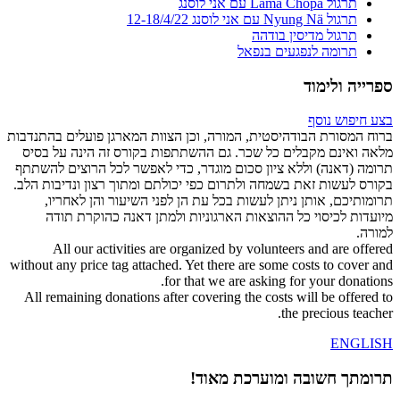
תרגול Lama Chöpa עם אני לוסנג
תרגול Nyung Nä עם אני לוסנג 12-18/4/22
תרגול מדיסין בודהה
תרומה לנפגעים בנפאל
ספרייה ולימוד
בצע חיפוש נוסף
ברוח המסורת הבודהיסטית, המורה, וכן הצוות המארגן פועלים בהתנדבות
מלאה ואינם מקבלים כל שכר. גם ההשתתפות בקורס זה הינה על בסיס
תרומה (דאנה) וללא ציון סכום מוגדר, כדי לאפשר לכל הרוצים להשתתף
בקורס לעשות זאת בשמחה ולתרום כפי יכולתם ומתוך רצון ונדיבות הלב.
תרומותיכם, אותן ניתן לעשות בכל עת הן לפני השיעור והן לאחריו,
מיועדות לכיסוי כל ההוצאות הארגוניות ולמתן דאנה כהוקרת תודה
למורה.
All our activities are organized by volunteers and are offered
without any price tag attached. Yet there are some costs to cover and
for that we are asking for your donations.
All remaining donations after covering the costs will be offered to
the precious teacher.
ENGLISH
תרומתך חשובה ומוערכת מאוד!