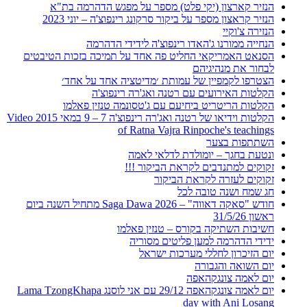
הנזיר קארצון (יקי פלט) מספר על מפגש הדהרמה בת"א
הנזיר קראצון מספר על ביקור סרקונג רינפוצ'ה – יוני 2023
הנזירה צ'וקיי
הנחייה ממורנו ג'האדו רינפוצ'ה לידידי הדהרמה
הסנאט האמריקאי החליט פה אחד על תמיכה בזכות הטיבטים
לבחור את מנהיגיהם
הצטרפו לקמפיין של עמותת ׳מדיטציה אחד על אחד׳
הקלטות האירועים עם רטנה ואג'רה רינפוצ'ה
הקלטות הריטריט ביחיעם עם ג'טסונמה טנזין פאלמו
הקלטות וידיאו של רטנה ואג'רה רינפוצ'ה 7 – 9 במאי 2015 Video
of Ratna Vajra Rinpoche's teachings
השתתפות בצער
ונטעת בחגך – יומולדת לדלאי לאמה
זקוקים למתנדבים לקראת הביקור !!!
זקוקים לעזרה לקראת הביקור
חג שמח ושנה טובה לכל
חודש "סאקה דאווה" – Saga Dawa 2026 מתחיל השנה ביום
ראשון 31/5/26
חשיבות השתיקה בקורס – טנזין פאלמו
ידידי הדהרמה למען פליטים מסוריה
יום הזיכרון לחללי מערכות ישראל
יום השואה והגבורה
יום לאמה צונגקהאפה
יום לאמה צונגקהאפה 29/12 עם אני לוסנג Lama TzongKhapa
day with Ani Losang