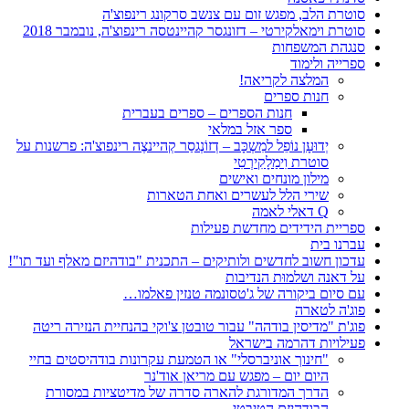
סוטרת הלב, מפגש זום עם צנשב סרקונג רינפוצ'ה
סוטרת וימאלקירטי – דזונגסר קהיינטסה רינפוצ'ה, נובמבר 2018
סנגהת המשפחות
ספרייה ולימוד
המלצה לקריאה!
חנות ספרים
חנות הספרים – ספרים בעברית
ספר אזל במלאי
יְדוּעָן נוֹפֵל למִשְכָּב – דְזוֹנְגסַר קְהיינצֶה רינפוצ'ה: פרשנות על
סוטרת וִימַלָקִירְטִי
מילון מונחים ואישים
שירי הלל לעשרים ואחת הטארות
Q דאלי לאמה
ספריית הידידים מחדשת פעילות
עברנו בית
עדכון חשוב לחדשים ולותיקים – התכנית "בודהיזם מאלף ועד תו"!
על דאנה ושלמוּת הנדיבות
עם סיום ביקורה של ג'טסונמה טנזין פאלמו…
פוג'ה לטארה
פוג'ת "מדיסין בודהה" עבור טובטן צ'וקי בהנחיית הנזירה ריטה
פעילויות דהרמה בישראל
"חינוך אוניברסלי" או הטמעת עקרונות בודהיסטים בחיי
היום יום – מפגש עם מריאן אוד'נר
הדרך המדורגת להארה סדרה של מדיטציות במסורת
הבודהיזם הטיבטי