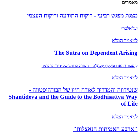
מאמרים
מצגת מפגש רביעי - ריקות התודעה וריקות העצמי
יעל אלטרץ
למאמר המלא
The Sūtra on Dependent Arising
קֶהנסוּר גָ'האדוֹ טוּלְקוּ רִינְפּוֹצֶ'ה – המורה הרוחני של ידידי הדהרמה
למאמר המלא
שנטידווה והמדריך לאורח חייו של הבודהיסטווה -
Shantideva and the Guide to the Bodhisattva Way
of Life
למאמר המלא
"ארבע האמיתות הנאצלות"