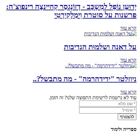
יְדוּעָן נוֹפֵל למִשְכָּב - דְזוֹנְגסַר קְהיינצֶה רינפוצ'ה:
פרשנות על סוטרת וִימַלָקִירְטִי
קרא עוד
על דאנה ושלמוּת הנדיבות
קרא עוד
ניוזלטר "ידידהרמה" - מה מתבשל?..
קרא עוד
עוד לא נרשמת לרשימת התפוצה שלנו? זה הזמן.
ספרייה ולימוד