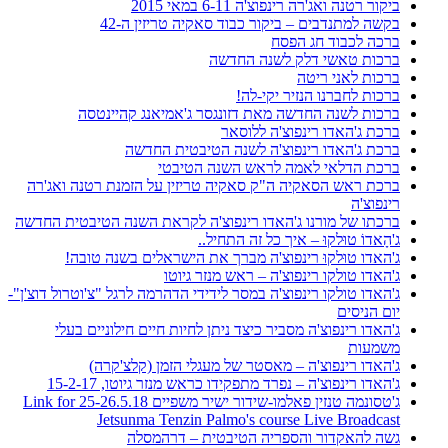
ביקור רטנה ואג'רה רינפוצ'ה 6-11 במאי 2015
בקשה למתנדבים – ביקור כבוד סאקיה טריזין ה-42
ברכה לכבוד חג הפסח
ברכות טאשי דלק לשנה החדשה
ברכות לאני ריטה
ברכות לחברנו הנזיר יקי-לה!
ברכות לשנה החדשה מאת דזונגסר ג'אמיאנג קהיינטסה
ברכת ג'האדו רינפוצ'ה ללוסאר
ברכת ג'האדו רינפוצ'ה לשנה הטיבטית החדשה
ברכת הדלאי לאמה לראש השנה הטיבטי
ברכת ראש הסאקיה ה"ק סאקיה טריזין על הזמנת רטנה ואג'רה
רינפוצ'ה
ברכתו של מורנו ג'האדו רינפוצ'ה לקראת השנה הטיבטית החדשה
ג'הָאדוֹ טוּלקוּ – איך כל זה התחיל..
ג'האדו טוּלקוּ רינפוצ'ה מברך את הישראלים בשנה טובה!
ג'האדו טולקו רינפוצ'ה – ראש מנזר גיוטו
ג'האדו טולקו רינפוצ'ה במסר לידידי הדהרמה לרגל "צ'וטרול דוצ'ן"-
יום הניסים
ג'האדו רינפוצ'ה מסביר כיצד ניתן לחיות חיים חילוניים בעלי
משמעות
ג'האדו רינפוצ'ה – מאסטר של מעגלי הזמן (קלצ'קרה)
ג'האדו רינפוצ'ה – נפרד מתפקידו כראש מנזר גיוטו, 15-2-17
ג'טסונמה טנזין פאלמו-שידור ישיר משפיים 25-26.5.18 Link for
Jetsunma Tenzin Palmo's course Live Broadcast
גשה להאקדור והספריה הטיבטית – דרהמסלה