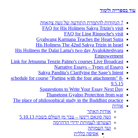
עוד בספרייה ולימוד
7 הנקודות להתמרת התודעה של גשה צקאווה
FAQ for His Holiness Sakya Trizin’s visit
FAQ for Ling Rinpoche's visit
Gyalwang Karmapa Teaches the Heart Sutra
His Holiness The 42nd Sakya Trizin in Israel
His Holiness the Dalai Lama's two day Avalokiteshvara
Empowerment
Link for Jetsunma Tenzin Palmo's courses Live Broadcast
Narrative Essays – Types of Essays
Sakya Pandita’s Clarifying the Sage’s Intent
schedule for course "Parting with the four attachments" 8-
9.5.15
Suggestions to Write Your Essay Next Day
Thangtong Gyalpo Protection from war
The place of philosophical study in the Buddhist practice
אודות
אודות האתר
גשה סונאם רינשן – עבר מן העולם בשבת 5.10.13
הצטרפו לעמותת ידידי הדהרמה
ועד העמותה
אסיפה כללית