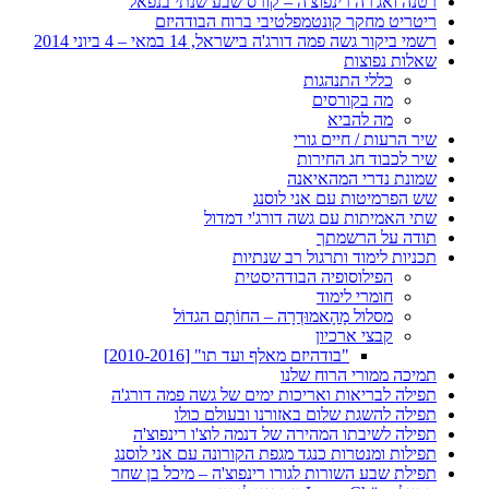
רטנה ואג'רה רינפוצ'ה – קורס שבע שנתי בנפאל
ריטריט מחקר קונטמפלטיבי ברוח הבודהיזם
רשמי ביקור גשה פמה דורג'ה בישראל, 14 במאי – 4 ביוני 2014
שאלות נפוצות
כללי התנהגות
מה בקורסים
מה להביא
שיר הרעות / חיים גורי
שיר לכבוד חג החירות
שמונת נדרי המהאיאנה
שש הפרמיטות עם אני לוסנג
שתי האמיתות עם גשה דורג'י דמדול
תודה על הרשמתך
תכניות לימוד ותרגול רב שנתיות
הפילוסופיה הבודהיסטית
חומרי לימוד
מסלול מָהָאמוּדְרָה – החוֹתָם הגדוֹל
קבצי ארכיון
"בודהיזם מאלף ועד תו" [2010-2016]
תמיכה ממורי הרוח שלנו
תפילה לבריאות ואריכות ימים של גשה פמה דורג'ה
תפילה להשגת שלום באזורנו ובעולם כולו
תפילה לשיבתו המהירה של דנמה לוצ'ו רינפוצ'ה
תפילות ומנטרות כנגד מגפת הקורונה עם אני לוסנג
תפילת שבע השורות לגורו רינפוצ'ה – מיכל בן שחר