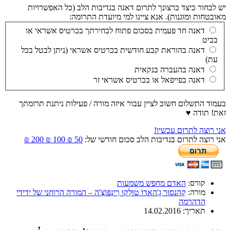
יש לבחור כיצד ברצונך לתרום דאנה בנדיבות הלב (כל האפשרויות
מאובטחות ומוגנות). אנא ציינו למי מיועדת התרומה:
דאנה חד פעמית בסכום פתוח לבחירתך בכרטיס אשראי או
בביט
דאנה בהוראת קבע חודשית בכרטיס אשראי (ניתן לבטל בכל
עת)
דאנה בהעברה בנקאית
דאנה בפייפאל או בכרטיס אשראי זר
בעמוד התשלום חשוב לציין עבור איזה מורה / פעילות ניתנת תרומתך
זאת! תודה ♥
אני רוצה לתרום עכשיו!
אני רוצה לתרום בנדיבות הלב סכום חודשי של:
50 ₪
100 ₪
200 ₪
קורס:
האדם מחפש משמעות
מורה:
קֶהנסוּר גָ'האדוֹ טוּלְקוּ רִינְפּוֹצֶ'ה – המורה הרוחני של ידידי
הדהרמה
תאריך:
14.02.2016