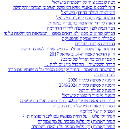
גשה לובסנג צ׳וגיאל רינפוצ׳ה בישראל
ד"ר לובסאנג סאנגיי נשיא המימשל הטיבטי המרכזי (הקהילה
הטיבטית הגולה בהודו) בישראל
דְזוׄנְגְסָר קְיֶינְטְסֶה רׅינְפּוׄצֶ‘ה בישראל
דאנה לידידי הדהרמה בהעברה בנקאית
דבר דנמה לוצ'ו רינפוצ'ה לידידי הדהרמה
דברים שרואים מכאן לא רואים משם – המציאות המוחלטת על פי
אסכולת מדהיאמיקה-פרסנגיקה
דהרמה מקוונת בעברית
דזונגסר קהיינטסה רינפוצ'ה – חמש שניות לשנה החדשה
ה"ק הדלאי לאמה ה-14 בישראל 2017
האם זה הסיכוי הגדול של טיבט?
הדרך השלישית – ההבדל בין מים לתה…
ההרשמה בעיצומה – הנזיר יקי פלט מספר על פגישותיו עם כבוד
לינג רינפוצ'ה
הזמנה לאסיפה כללית 2020
הזמנה לאסיפה כללית 25/6/2024
הזמנה לתפילה ותרגול
הזמנת מינגיור רינפוצ'ה לישראל
הכתרת סאקיה טריזין ה-42, כבוד רטנה ואג'רה רינפוצ'ה
המדריך לאורח חייו של הבודהיסטווה
המציאות של מלחמה
הנזיר יקי פלט – על חווית מפגשיו עם לינג רינפוצ'ה ה- 7
הנזיר קַארצוּן (יקי פלט) מסביר על מָהָאמוּדְרָה
הנזיר קַארצוּן (יקי פלט) מספר על ג'האדו רינפוצ'ה