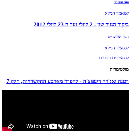
בעז עמיחי
למאמר המלא
ביקור הנזיר שון - 2 ליולי ועד ה 23 ליולי 2012
הַנָּזִיר שון פרייס
למאמר המלא
למאמרים נוספים
מולטימדיה
רטנה ואג'רה רינפוצ'ה - להפרד מארבע ההקשרויות, חלק 7