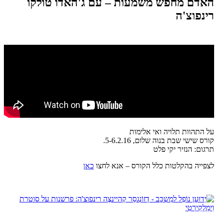
האדם מחפש משמעות – עם ג'האדו טולקו
רינפוצ'ה
על התהוות תלויה ואי אלימות
קורס שישי שבת בנוה שלום, 5-6.2.16.
תרגום: הנזיר יקי פלט
לצפייה בהקלטות כלל הקורס – אנא לחצו
כאן