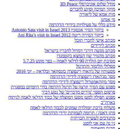
מודל שלום אוניברסלי 3D Peace
מוקד תמיכה וסיוע לחברים
מות אמא של ליאורה
מי אנחנו
מידע כללי על פעילויות בידידי הדהרמה
ביקור הנזיר אנטוניו 2013 Antonio Sata visit in Israel
ביקור הנזירה ריטה 2012 Ani Rita’s visit in Israel
מכתב אישי לחברי תובל
מכתב לידידים
מכתב מגשה דורג'י דמדול לחבריו בישראל
מכתב מהנזיר שון הנמצא בקטמנדו
מסיבת יום הולדת 90 לדלאי לאמה – כפר מונש 5.7.25
מסלולי הלימוד והתרגול
מסעותיו של ג'האדו רינפוצ'ה בזנסקאר ובלדאק – יוני 2016
מסר מג'האדו רינפוצ'ה לידידי הדהרמה
מסר מקהאמטרול רינפוצ'ה לידידי הדהרמה
מפגש עם הנזיר קרצון על תרגול דהרמה בחיי היומיום במסגרת
פרסום הספר 'נזירים מדברים' של נטע דביר
מפגש תפילה למען מסעו המוצלח של כבוד הדלאי לאמה לניתוח
בארה"ב
משלוח ברכת יומולדת שמונים לכבוד הדלאי לאמה
מתן דאנה / תרומה לעמותת ידידי הדהרמה
מתנדבים לעשייה חברתית
ניו נה עם אני לוסנג
סדנת ויפאסנה