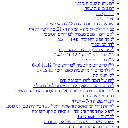
יום מחווה לעם הטיבטי
יום עצמאות שמח
ימים קשים
יצירת קשר
ישראל חוגגת יום הולדת 82 לדלאי לאמה!
כבוד הדלאי לאמה – המאה ה- 21, מאה של דיאלוג
לאם רים – מבט מעמיק לבודהיזם הטיבטי
לאמה זופא רינפוצ'ה 1945 – 2023
לדף הפייסבוק
להא-בּאב דוּצֶ'ן– הירידה מהרקיע
לו"ז לריטריט "ניו נה" 24-29.10.12
לו"ז לריטריט טארה
לו"ז לריטריט מדיטציה "בודהיציטה" 8-10.11.12
לו'ז לרטריט: " מדיטצית לאם- רים" 17-19.11
לוגו העמותה
ליבו של דנמה לוצ'ו רינפוצ'ה נדם
ליבנו עם העם האוקראיני ותפילתנו לשלום עולמי
לימוד ותרגול טיהור בעזרת וָאגְ'רָהסַאטְוָוה- הבודהה המטהר
בהנחחית אני לוסנג
לינג רינפוצ'ה ה-7 – הגילוי
לקיחת נדרי המהאיאנה והשתחוויות ל-35 הבודהות עם אני לוסנג
לרפא את הפחד והאיבה – ג'האדו טולקו רינפוצ'ה
לתרומה – To Donate
מאות הישויות השמימיות של ארץ החדווה
מדיסין בודהה עם אני לוסנג