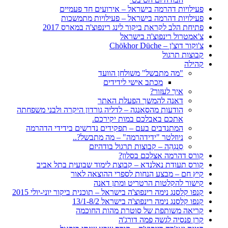
פעילויות דהרמה בישראל – אירועים חד פעמיים
פעילויות דהרמה בישראל – פעילויות מתמשכות
פתיחת הלב לקראת ביקור לינג רינפוצ'ה במארס 2017
צ'אמטרול רינפוצ'ה בישראל
צ'וקור דוצ'ן – Chökhor Düche
קבוצות תרגול
קהילה
"מה מתבשל" משולחן הוועד
מכתב אישי לידידים
איך לעזור?
דאנה להמשך הפעלת האתר
הודעות מהסאנגה – לדליה גורדון היקרה ולבני משפחתה
אתכם באבלכם במות יקירכם.
המתנדבים בעם – תפקידים נדרשים בידידי הדהרמה
ניוזלטר "ידידהרמה" – מה מתבשל?..
סַנְגְהַה – קבוצות תרגול בודהיזם
קורס דהרמה אצלכם בסלון?
קורס תעודת נאלנדא – קבוצת לימוד שבועית בתל אביב
קיץ חם – מבצע הנחות לספרי ההוצאה לאור
קישור להקלטות הרטריט ומתן דאנה
קנפו קלסנג נימה רינפוצ'ה בישראל – תוכנית ביקור יוני-יולי 2015
קנפו קלסנג נימה רינפוצ'ה בישראל 13/1-8/2
קריאה משותפת של סוטרת מהות החוכמה
קרן פנסיה לגשה פמה דורג'ה