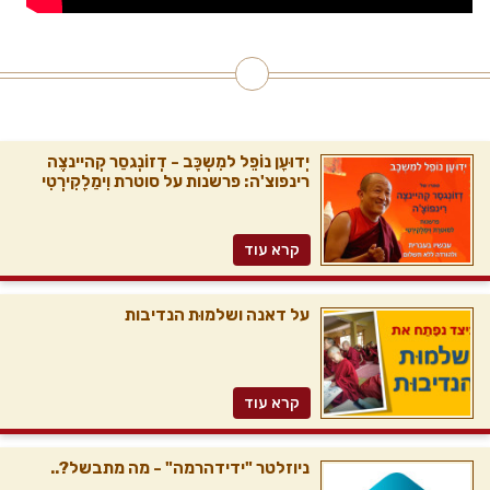
יְדוּעָן נוֹפֵל למִשְכָּב - דְזוֹנְגסַר קְהיינצֶה
רינפוצ'ה: פרשנות על סוטרת וִימַלָקִירְטִי
קרא עוד
על דאנה ושלמוּת הנדיבות
קרא עוד
ניוזלטר "ידידהרמה" - מה מתבשל?..