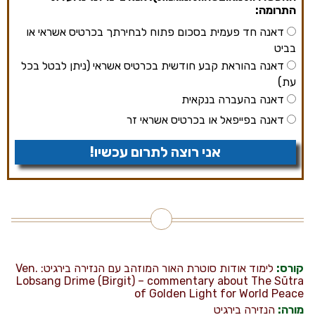
התרומה:
דאנה חד פעמית בסכום פתוח לבחירתך בכרטיס אשראי או
בביט
דאנה בהוראת קבע חודשית בכרטיס אשראי (ניתן לבטל בכל
עת)
דאנה בהעברה בנקאית
דאנה בפייפאל או בכרטיס אשראי זר
אני רוצה לתרום עכשיו!
קורס:
לימוד אודות סוטרת האור המוזהב עם הנזירה בירגיט: Ven.
Lobsang Drime (Birgit) – commentary about The Sūtra
of Golden Light for World Peace
מורה:
הנזירה בירגיט