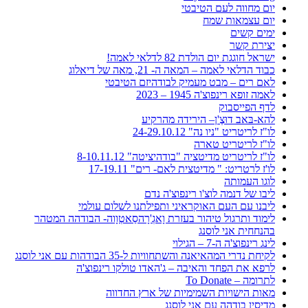
יום מחווה לעם הטיבטי
יום עצמאות שמח
ימים קשים
יצירת קשר
ישראל חוגגת יום הולדת 82 לדלאי לאמה!
כבוד הדלאי לאמה – המאה ה- 21, מאה של דיאלוג
לאם רים – מבט מעמיק לבודהיזם הטיבטי
לאמה זופא רינפוצ'ה 1945 – 2023
לדף הפייסבוק
להא-בּאב דוּצֶ'ן– הירידה מהרקיע
לו"ז לריטריט "ניו נה" 24-29.10.12
לו"ז לריטריט טארה
לו"ז לריטריט מדיטציה "בודהיציטה" 8-10.11.12
לו'ז לרטריט: " מדיטצית לאם- רים" 17-19.11
לוגו העמותה
ליבו של דנמה לוצ'ו רינפוצ'ה נדם
ליבנו עם העם האוקראיני ותפילתנו לשלום עולמי
לימוד ותרגול טיהור בעזרת וָאגְ'רָהסַאטְוָוה- הבודהה המטהר
בהנחחית אני לוסנג
לינג רינפוצ'ה ה-7 – הגילוי
לקיחת נדרי המהאיאנה והשתחוויות ל-35 הבודהות עם אני לוסנג
לרפא את הפחד והאיבה – ג'האדו טולקו רינפוצ'ה
לתרומה – To Donate
מאות הישויות השמימיות של ארץ החדווה
מדיסין בודהה עם אני לוסנג