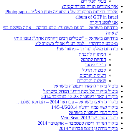
בעלי תפקידים
איך אומרים תודה בבודהיסטית?
אלבום תמונות מביקורה של ג'טסונמה טנזין פאלמו – Photograph
album of GTP in Israel
אני לוסנג היקרה
בודהיזם בישראל – "פעם בשבוע": טבע בודהה – אתה מושלם כפי
שאתה
בודהיזם בישראל – "שבילים רבים דהרמה אחת": עזבו אותי
מ״טבע הבודהה״ – למה רע לי אפילו כשטוב לי?
בודהיזם מאלף ועד תו – מחזור שני!
המתווה לתכנית
הנחיות לתרגול
חומרי לימוד
קבוצות תרגול
רשימת קורסים
שאלות והבהרות
ביטול ביקור ג'האדו רינפוצ'ה בישראל
ביטול ביקורו של גשה דורג'י דמדול בישראל
ביקור ג'האדו רינפוצ'ה 12-23 בנובמבר 2014
ביקור גן גיאצו בישראל – פברואר 2014 – תם ולא נשלם…
ביקור גשה פמה דורג'ה 14/5-4/6/2014
ביקור דגרי רינפוצ'ה בישראל
ביקור הנזיר שון 2013 Ven. Sean
ביקור הנזירה ריטה ספטמבר – אוקטובר 2014
ביקור מורה גן גיאצו פברואר 2014