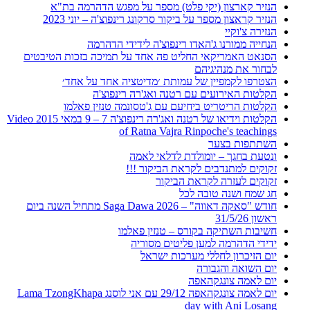
הנזיר קארצון (יקי פלט) מספר על מפגש הדהרמה בת"א
הנזיר קראצון מספר על ביקור סרקונג רינפוצ'ה – יוני 2023
הנזירה צ'וקיי
הנחייה ממורנו ג'האדו רינפוצ'ה לידידי הדהרמה
הסנאט האמריקאי החליט פה אחד על תמיכה בזכות הטיבטים
לבחור את מנהיגיהם
הצטרפו לקמפיין של עמותת ׳מדיטציה אחד על אחד׳
הקלטות האירועים עם רטנה ואג'רה רינפוצ'ה
הקלטות הריטריט ביחיעם עם ג'טסונמה טנזין פאלמו
הקלטות וידיאו של רטנה ואג'רה רינפוצ'ה 7 – 9 במאי 2015 Video
of Ratna Vajra Rinpoche's teachings
השתתפות בצער
ונטעת בחגך – יומולדת לדלאי לאמה
זקוקים למתנדבים לקראת הביקור !!!
זקוקים לעזרה לקראת הביקור
חג שמח ושנה טובה לכל
חודש "סאקה דאווה" – Saga Dawa 2026 מתחיל השנה ביום
ראשון 31/5/26
חשיבות השתיקה בקורס – טנזין פאלמו
ידידי הדהרמה למען פליטים מסוריה
יום הזיכרון לחללי מערכות ישראל
יום השואה והגבורה
יום לאמה צונגקהאפה
יום לאמה צונגקהאפה 29/12 עם אני לוסנג Lama TzongKhapa
day with Ani Losang