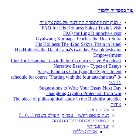
עוד בספרייה ולימוד
7 הנקודות להתמרת התודעה של גשה צקאווה
FAQ for His Holiness Sakya Trizin’s visit
FAQ for Ling Rinpoche's visit
Gyalwang Karmapa Teaches the Heart Sutra
His Holiness The 42nd Sakya Trizin in Israel
His Holiness the Dalai Lama's two day Avalokiteshvara
Empowerment
Link for Jetsunma Tenzin Palmo's courses Live Broadcast
Narrative Essays – Types of Essays
Sakya Pandita’s Clarifying the Sage’s Intent
schedule for course "Parting with the four attachments" 8-
9.5.15
Suggestions to Write Your Essay Next Day
Thangtong Gyalpo Protection from war
The place of philosophical study in the Buddhist practice
אודות
אודות האתר
גשה סונאם רינשן – עבר מן העולם בשבת 5.10.13
הצטרפו לעמותת ידידי הדהרמה
ועד העמותה
אסיפה כללית