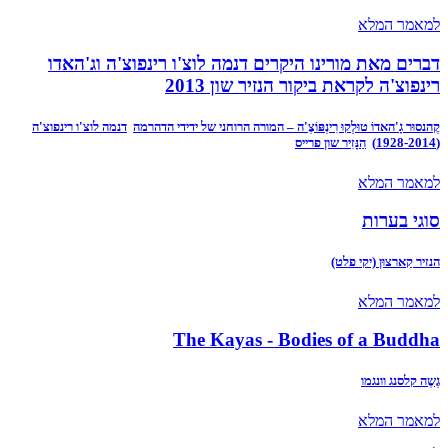
למאמר המלא
דברים מאת מורינו היקרים דנמה לוצ'ו רינפוצ'ה וג'האדו
רינפוצ'ה לקראת ביקור הנזיר שון 2013
קֶהנסוּר גָ'האדוֹ טוּלְקוּ רִינְפּוֹצֶ'ה – המורה הרוחני של ידידי הדהרמה
דנמה לוצ'ו רינפוצ'ה
(1928-2014)
הַנָּזִיר שון פרייס
למאמר המלא
סוגי בערות
הנזיר קַארצוּן (יקי פלט)
למאמר המלא
The Kayas - Bodies of a Buddha
גֶשֶה קלסנג וונגמו
למאמר המלא