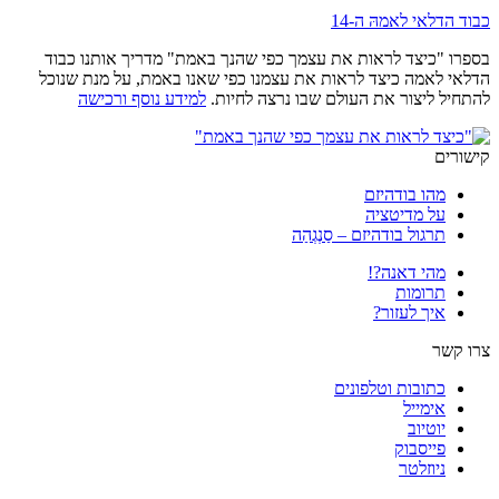
כבוד הדלאי לאמהּ ה-14
בספרו "כיצד לראות את עצמך כפי שהנך באמת" מדריך אותנו כבוד
הדלאי לאמה כיצד לראות את עצמנו כפי שאנו באמת, על מנת שנוכל
להתחיל ליצור את העולם שבו נרצה לחיות.
למידע נוסף ורכישה
קישורים
מהו בודהיזם
על מדיטציה
תרגול בודהיזם – סַנְגְהַה
מהי דאנה?!
תרומות
איך לעזור?
צרו קשר
כתובות וטלפונים
אימייל
יוטיוב
פייסבוק
ניוזלטר