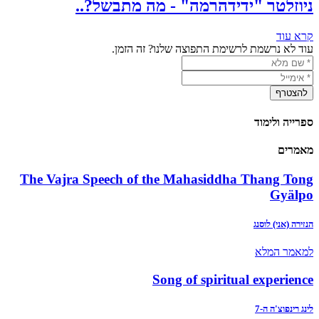
ניוזלטר "ידידהרמה" - מה מתבשל?..
קרא עוד
עוד לא נרשמת לרשימת התפוצה שלנו? זה הזמן.
ספרייה ולימוד
מאמרים
The Vajra Speech of the Mahasiddha Thang Tong
Gyälpo
הנזירה (אני) לוסנג
למאמר המלא
Song of spiritual experience
לינג רינפוצ'ה ה-7