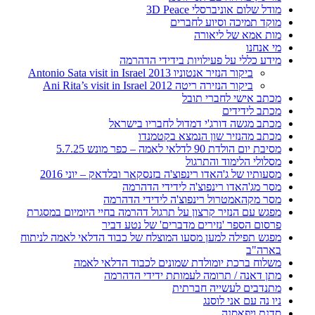
מודל שלום אוניברסלי 3D Peace
מוקד תמיכה וסיוע לחברים
מות אמא של ליאורה
מי אנחנו
מידע כללי על פעילויות בידידי הדהרמה
ביקור הנזיר אנטוניו 2013 Antonio Sata visit in Israel
ביקור הנזירה ריטה 2012 Ani Rita’s visit in Israel
מכתב אישי לחברי תובל
מכתב לידידים
מכתב מגשה דורג'י דמדול לחבריו בישראל
מכתב מהנזיר שון הנמצא בקטמנדו
מסיבת יום הולדת 90 לדלאי לאמה – כפר מונש 5.7.25
מסלולי הלימוד והתרגול
מסעותיו של ג'האדו רינפוצ'ה בזנסקאר ובלדאק – יוני 2016
מסר מג'האדו רינפוצ'ה לידידי הדהרמה
מסר מקהאמטרול רינפוצ'ה לידידי הדהרמה
מפגש עם הנזיר קרצון על תרגול דהרמה בחיי היומיום במסגרת
פרסום הספר 'נזירים מדברים' של נטע דביר
מפגש תפילה למען מסעו המוצלח של כבוד הדלאי לאמה לניתוח
בארה"ב
משלוח ברכת יומולדת שמונים לכבוד הדלאי לאמה
מתן דאנה / תרומה לעמותת ידידי הדהרמה
מתנדבים לעשייה חברתית
ניו נה עם אני לוסנג
סדנת ויפאסנה