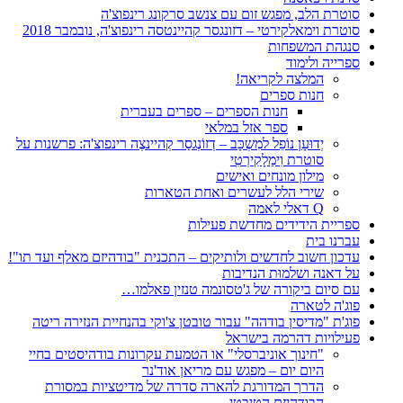
סוטרת הלב, מפגש זום עם צנשב סרקונג רינפוצ'ה
סוטרת וימאלקירטי – דזונגסר קהיינטסה רינפוצ'ה, נובמבר 2018
סנגהת המשפחות
ספרייה ולימוד
המלצה לקריאה!
חנות ספרים
חנות הספרים – ספרים בעברית
ספר אזל במלאי
יְדוּעָן נוֹפֵל למִשְכָּב – דְזוֹנְגסַר קְהיינצֶה רינפוצ'ה: פרשנות על
סוטרת וִימַלָקִירְטִי
מילון מונחים ואישים
שירי הלל לעשרים ואחת הטארות
Q דאלי לאמה
ספריית הידידים מחדשת פעילות
עברנו בית
עדכון חשוב לחדשים ולותיקים – התכנית "בודהיזם מאלף ועד תו"!
על דאנה ושלמוּת הנדיבות
עם סיום ביקורה של ג'טסונמה טנזין פאלמו…
פוג'ה לטארה
פוג'ת "מדיסין בודהה" עבור טובטן צ'וקי בהנחיית הנזירה ריטה
פעילויות דהרמה בישראל
"חינוך אוניברסלי" או הטמעת עקרונות בודהיסטים בחיי
היום יום – מפגש עם מריאן אוד'נר
הדרך המדורגת להארה סדרה של מדיטציות במסורת
הבודהיזם הטיבטי