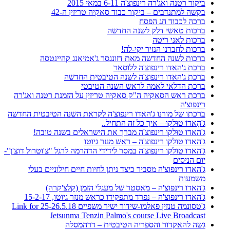
ביקור רטנה ואג'רה רינפוצ'ה 6-11 במאי 2015
בקשה למתנדבים – ביקור כבוד סאקיה טריזין ה-42
ברכה לכבוד חג הפסח
ברכות טאשי דלק לשנה החדשה
ברכות לאני ריטה
ברכות לחברנו הנזיר יקי-לה!
ברכות לשנה החדשה מאת דזונגסר ג'אמיאנג קהיינטסה
ברכת ג'האדו רינפוצ'ה ללוסאר
ברכת ג'האדו רינפוצ'ה לשנה הטיבטית החדשה
ברכת הדלאי לאמה לראש השנה הטיבטי
ברכת ראש הסאקיה ה"ק סאקיה טריזין על הזמנת רטנה ואג'רה
רינפוצ'ה
ברכתו של מורנו ג'האדו רינפוצ'ה לקראת השנה הטיבטית החדשה
ג'הָאדוֹ טוּלקוּ – איך כל זה התחיל..
ג'האדו טוּלקוּ רינפוצ'ה מברך את הישראלים בשנה טובה!
ג'האדו טולקו רינפוצ'ה – ראש מנזר גיוטו
ג'האדו טולקו רינפוצ'ה במסר לידידי הדהרמה לרגל "צ'וטרול דוצ'ן"-
יום הניסים
ג'האדו רינפוצ'ה מסביר כיצד ניתן לחיות חיים חילוניים בעלי
משמעות
ג'האדו רינפוצ'ה – מאסטר של מעגלי הזמן (קלצ'קרה)
ג'האדו רינפוצ'ה – נפרד מתפקידו כראש מנזר גיוטו, 15-2-17
ג'טסונמה טנזין פאלמו-שידור ישיר משפיים 25-26.5.18 Link for
Jetsunma Tenzin Palmo's course Live Broadcast
גשה להאקדור והספריה הטיבטית – דרהמסלה