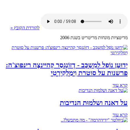
להורדת הקובץ »
מדיטציות מונחות מריטריט בשנת 2006
יְדוּעָן נוֹפֵל למִשְכָּב - דְזוֹנְגסַר קְהיינצֶה רינפוצ'ה:
פרשנות על סוטרת וִימַלָקִירְטִי
קרא עוד
על דאנה ושלמוּת הנדיבות
קרא עוד