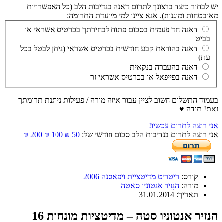
יש לבחור כיצד ברצונך לתרום דאנה בנדיבות הלב (כל האפשרויות
מאובטחות ומוגנות). אנא ציינו למי מיועדת התרומה:
דאנה חד פעמית בסכום פתוח לבחירתך בכרטיס אשראי או
בביט
דאנה בהוראת קבע חודשית בכרטיס אשראי (ניתן לבטל בכל
עת)
דאנה בהעברה בנקאית
דאנה בפייפאל או בכרטיס אשראי זר
בעמוד התשלום חשוב לציין עבור איזה מורה / פעילות ניתנת תרומתך
זאת! תודה ♥
אני רוצה לתרום עכשיו!
אני רוצה לתרום בנדיבות הלב סכום חודשי של:
50 ₪
100 ₪
200 ₪
קורס:
ריטריט מדיטציית ויפאסנה 2006
מורה:
הַנָּזִיר אנטוניו סאטה
תאריך:
31.01.2014
הנזיר אנטוניו סטה – מדיטציות מונחות 16