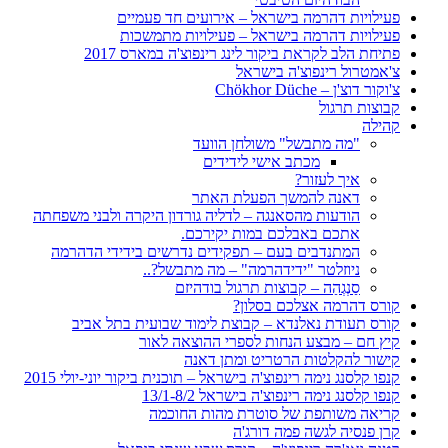
פעילויות דהרמה בישראל – אירועים חד פעמיים
פעילויות דהרמה בישראל – פעילויות מתמשכות
פתיחת הלב לקראת ביקור לינג רינפוצ'ה במארס 2017
צ'אמטרול רינפוצ'ה בישראל
צ'וקור דוצ'ן – Chökhor Düche
קבוצות תרגול
קהילה
"מה מתבשל" משולחן הוועד
מכתב אישי לידידים
איך לעזור?
דאנה להמשך הפעלת האתר
הודעות מהסאנגה – לדליה גורדון היקרה ולבני משפחתה
אתכם באבלכם במות יקירכם.
המתנדבים בעם – תפקידים נדרשים בידידי הדהרמה
ניוזלטר "ידידהרמה" – מה מתבשל?..
סַנְגְהַה – קבוצות תרגול בודהיזם
קורס דהרמה אצלכם בסלון?
קורס תעודת נאלנדא – קבוצת לימוד שבועית בתל אביב
קיץ חם – מבצע הנחות לספרי ההוצאה לאור
קישור להקלטות הרטריט ומתן דאנה
קנפו קלסנג נימה רינפוצ'ה בישראל – תוכנית ביקור יוני-יולי 2015
קנפו קלסנג נימה רינפוצ'ה בישראל 13/1-8/2
קריאה משותפת של סוטרת מהות החוכמה
קרן פנסיה לגשה פמה דורג'ה