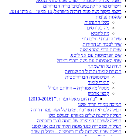
רטנה ואג'רה רינפוצ'ה – קורס שבע שנתי בנפאל
ריטריט מחקר קונטמפלטיבי ברוח הבודהיזם
רשמי ביקור גשה פמה דורג'ה בישראל, 14 במאי – 4 ביוני 2014
שאלות נפוצות
כללי התנהגות
מה בקורסים
מה להביא
שיר הרעות / חיים גורי
שיר לכבוד חג החירות
שמונת נדרי המהאיאנה
שש הפרמיטות עם אני לוסנג
שתי האמיתות עם גשה דורג'י דמדול
תודה על הרשמתך
תכניות לימוד ותרגול רב שנתיות
הפילוסופיה הבודהיסטית
חומרי לימוד
מסלול מָהָאמוּדְרָה – החוֹתָם הגדוֹל
קבצי ארכיון
"בודהיזם מאלף ועד תו" [2010-2016]
תמיכה ממורי הרוח שלנו
תפילה לבריאות ואריכות ימים של גשה פמה דורג'ה
תפילה להשגת שלום באזורנו ובעולם כולו
תפילה לשיבתו המהירה של דנמה לוצ'ו רינפוצ'ה
תפילות ומנטרות כנגד מגפת הקורונה עם אני לוסנג
תפילת שבע השורות לגורו רינפוצ'ה – מיכל בן שחר