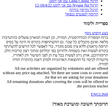
תרגול Lama Chöpa עם אני לוסנג
תרגול Nyung Nä עם אני לוסנג 12-18/4/22
תרגול מדיסין בודהה
תרומה לנפגעים בנפאל
ספרייה ולימוד
בצע חיפוש נוסף
ברוח המסורת הבודהיסטית, המורה, וכן הצוות המארגן פועלים בהתנדבות
מלאה ואינם מקבלים כל שכר. גם ההשתתפות בקורס זה הינה על בסיס
תרומה (דאנה) וללא ציון סכום מוגדר, כדי לאפשר לכל הרוצים להשתתף
בקורס לעשות זאת בשמחה ולתרום כפי יכולתם ומתוך רצון ונדיבות הלב.
תרומותיכם, אותן ניתן לעשות בכל עת הן לפני השיעור והן לאחריו,
מיועדות לכיסוי כל ההוצאות הארגוניות ולמתן דאנה כהוקרת תודה
למורה.
All our activities are organized by volunteers and are offered
without any price tag attached. Yet there are some costs to cover and
for that we are asking for your donations.
All remaining donations after covering the costs will be offered to
the precious teacher.
ENGLISH
תרומתך חשובה ומוערכת מאוד!