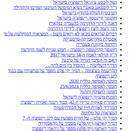
גשה לובסנג צ׳וגיאל רינפוצ׳ה בישראל
ד"ר לובסאנג סאנגיי נשיא המימשל הטיבטי המרכזי (הקהילה
הטיבטית הגולה בהודו) בישראל
דְזוׄנְגְסָר קְיֶינְטְסֶה רׅינְפּוׄצֶ‘ה בישראל
דאנה לידידי הדהרמה בהעברה בנקאית
דבר דנמה לוצ'ו רינפוצ'ה לידידי הדהרמה
דברים שרואים מכאן לא רואים משם – המציאות המוחלטת על פי
אסכולת מדהיאמיקה-פרסנגיקה
דהרמה מקוונת בעברית
דזונגסר קהיינטסה רינפוצ'ה – חמש שניות לשנה החדשה
ה"ק הדלאי לאמה ה-14 בישראל 2017
האם זה הסיכוי הגדול של טיבט?
הדרך השלישית – ההבדל בין מים לתה…
ההרשמה בעיצומה – הנזיר יקי פלט מספר על פגישותיו עם כבוד
לינג רינפוצ'ה
הזמנה לאסיפה כללית 2020
הזמנה לאסיפה כללית 25/6/2024
הזמנה לתפילה ותרגול
הזמנת מינגיור רינפוצ'ה לישראל
הכתרת סאקיה טריזין ה-42, כבוד רטנה ואג'רה רינפוצ'ה
המדריך לאורח חייו של הבודהיסטווה
המציאות של מלחמה
הנזיר יקי פלט – על חווית מפגשיו עם לינג רינפוצ'ה ה- 7
הנזיר קַארצוּן (יקי פלט) מסביר על מָהָאמוּדְרָה
הנזיר קַארצוּן (יקי פלט) מספר על ג'האדו רינפוצ'ה