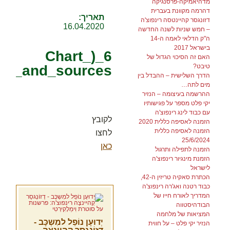
מדהיאמיקה-פרסנגיקה
דהרמה מקוונת בעברית
תאריך:
דזונגסר קהיינטסה רינפוצ'ה
16.04.2020
– חמש שניות לשנה החדשה
ה"ק הדלאי לאמה ה-14
בישראל 2017
6_(Chart_
האם זה הסיכוי הגדול של
טיבט?
nts_and_sources
הדרך השלישית – ההבדל בין
מים לתה…
ההרשמה בעיצומה – הנזיר
יקי פלט מספר על פגישותיו
עם כבוד לינג רינפוצ'ה
לקובץ
הזמנה לאסיפה כללית 2020
הזמנה לאסיפה כללית
לחצו
25/6/2024
כאן
הזמנה לתפילה ותרגול
הזמנת מינגיור רינפוצ'ה
לישראל
הכתרת סאקיה טריזין ה-42,
כבוד רטנה ואג'רה רינפוצ'ה
המדריך לאורח חייו של
הבודהיסטווה
המציאות של מלחמה
יְדוּעָן נוֹפֵל למִשְכָּב -
הנזיר יקי פלט – על חווית