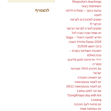
Rinpoche's teachings
השתתפות בצער
ונטעת בחגך – יומולדת לדלאי
לאמה
זקוקים למתנדבים לקראת
הביקור !!!
זקוקים לעזרה לקראת הביקור
חג שמח ושנה טובה לכל
חודש "סאקה דאווה" – Saga
Dawa 2026 מתחיל השנה
ביום ראשון 31/5/26
חשיבות השתיקה בקורס –
טנזין פאלמו
ידידי הדהרמה למען פליטים
מסוריה
יום הזיכרון לחללי מערכות
ישראל
יום השואה והגבורה
יום לאמה צונגקהאפה
יום לאמה צונגקהאפה 29/12
עם אני לוסנג Lama
TzongKhapa day with Ani
Losang
יום מחווה לעם הטיבטי
יום עצמאות שמח