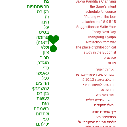
גם
Sakya Pandita’s Clarifying
ההשתתפות
the Sage’s Intent
בקורס
schedule for course
זה
"Parting with the four
הינה
attachments" 8-9.5.15
על
Suggestions to Write Your
בסיס
Essay Next Day
תרומה
Thangtong Gyalpo
(דאנה)
Protection from war
וללא
The place of philosophical
ציון
study in the Buddhist
סכום
practice
מוגדר,
אודות
כדי
אודות האתר
לאפשר
גשה סונאם רינשן – עבר מן
לכל
העולם בשבת 5.10.13
הרוצים
הצטרפו לעמותת ידידי
להשתתף
הדהרמה
בקורס
ועד העמותה
לעשות
אסיפה כללית
זאת
בעלי תפקידים
בשמחה
איך אומרים תודה
ולתרום
בבודהיסטית?
כפי
אלבום תמונות מביקורה של
יכולתם