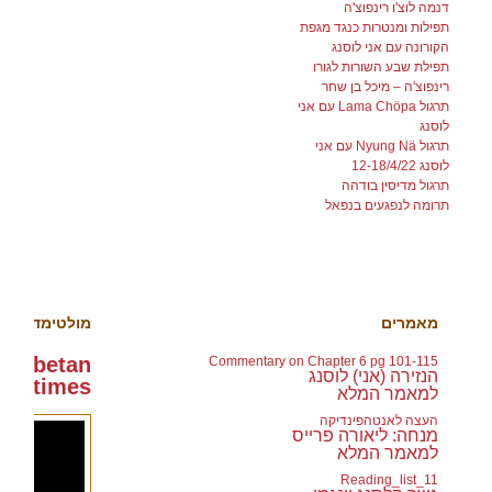
דנמה לוצ'ו רינפוצ'ה
תפילות ומנטרות כנגד מגפת
הקורונה עם אני לוסנג
תפילת שבע השורות לגורו
רינפוצ'ה – מיכל בן שחר
תרגול Lama Chöpa עם אני
לוסנג
תרגול Nyung Nä עם אני
לוסנג 12-18/4/22
תרגול מדיסין בודהה
תרומה לנפגעים בנפאל
ספרייה ולימוד
מאמרים
מולטימדיה
 Tibetan
Commentary on Chapter 6 pg 101-115
הנזירה (אני) לוסנג
108 times
למאמר המלא
העצה לאנטהפינדיקה
מנחה: ליאורה פרייס
למאמר המלא
11_Reading_list