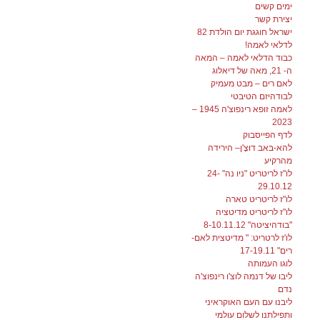
ימים קשים
יצירת קשר
ישראל חוגגת יום הולדת 82
לדלאי לאמה!
כבוד הדלאי לאמה – המאה
ה- 21, מאה של דיאלוג
לאם רים – מבט מעמיק
לבודהיזם הטיבטי
לאמה זופא רינפוצ'ה 1945 –
2023
לדף הפייסבוק
להא-בּאב דוּצֶ'ן– הירידה
מהרקיע
לו"ז לריטריט "ניו נה" 24-
29.10.12
לו"ז לריטריט טארה
לו"ז לריטריט מדיטציה
"בודהיציטה" 8-10.11.12
לו'ז לרטריט: " מדיטצית לאם-
רים" 17-19.11
לוגו העמותה
ליבו של דנמה לוצ'ו רינפוצ'ה
נדם
ליבנו עם העם האוקראיני
ותפילתנו לשלום עולמי