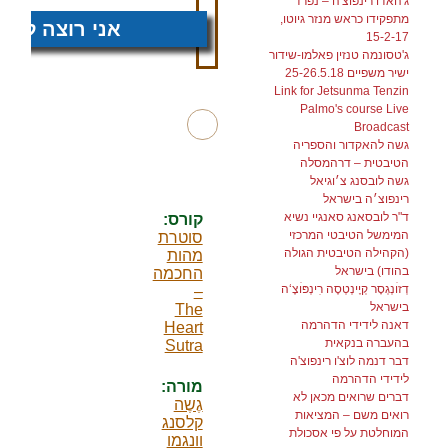
ג'האדו רינפוצ'ה – נפרד
מתפקידו כראש מנזר גיוטו,
אני רוצה לתרו
15-2-17
ג'טסונמה טנזין פאלמו-שידור
ישיר משפיים 25-26.5.18
Link for Jetsunma Tenzin
Palmo's course Live
Broadcast
גשה להאקדור והספריה
הטיבטית – דרהמסלה
גשה לובסנג צ׳וגיאל
רינפוצ׳ה בישראל
ד"ר לובסאנג סאנגיי נשיא
קורס:
המימשל הטיבטי המרכזי
סוטרת
(הקהילה הטיבטית הגולה
מהות
בהודו) בישראל
החכמה
דְזוׄנְגְסָר קְיֶינְטְסֶה רׅינְפּוׄצֶ‘ה
–
בישראל
The
דאנה לידידי הדהרמה
Heart
בהעברה בנקאית
Sutra
דבר דנמה לוצ'ו רינפוצ'ה
לידידי הדהרמה
מורה:
דברים שרואים מכאן לא
גֶשֶה
רואים משם – המציאות
קלסנג
המוחלטת על פי אסכולת
וונגמו