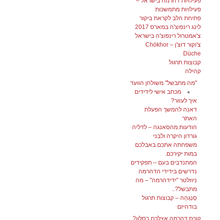
פעילויות דהרמה בישראל –
פעילויות מתמשכות
פתיחת הלב לקראת ביקור
לינג רינפוצ'ה במארס 2017
צ'אמטרול רינפוצ'ה בישראל
צ'וקור דוצ'ן – Chökhor
Düche
קבוצות תרגול
קהילה
"מה מתבשל" משולחן הוועד
מכתב אישי לידידים
איך לעזור?
דאנה להמשך הפעלת
האתר
הודעות מהסאנגה – לדליה
גורדון היקרה ולבני
משפחתה אתכם באבלכם
במות יקירכם.
המתנדבים בעם – תפקידים
נדרשים בידידי הדהרמה
ניוזלטר "ידידהרמה" – מה
מתבשל?..
סַנְגְהַה – קבוצות תרגול
בודהיזם
קורס דהרמה אצלכם בסלון?