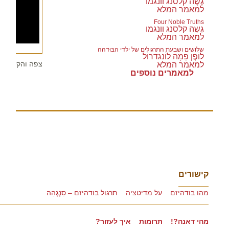
גֶשֶה קלסנג וונגמו
למאמר המלא
Four Noble Truths
גֶשֶה קלסנג וונגמו
למאמר המלא
שלושים ושבעת התרגולים של ילדי הבּוּדהה
לוֹפֶן פֵמָה לוֹנגדרוֹל
צפה והקשב לע
למאמר המלא
למאמרים נוספים
קישורים
מהו בודהיזם
על מדיטציה
תרגול בודהיזם – סַנְגְהַה
מהי דאנה?!
תרומות
איך לעזור?