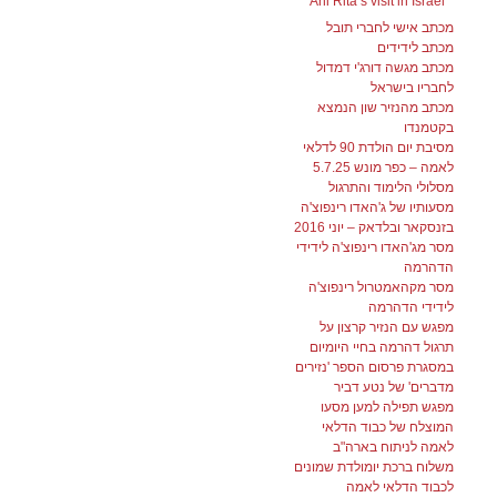
Ani Rita’s visit in Israel
מכתב אישי לחברי תובל
מכתב לידידים
מכתב מגשה דורג'י דמדול
לחבריו בישראל
מכתב מהנזיר שון הנמצא
בקטמנדו
מסיבת יום הולדת 90 לדלאי
לאמה – כפר מונש 5.7.25
מסלולי הלימוד והתרגול
מסעותיו של ג'האדו רינפוצ'ה
בזנסקאר ובלדאק – יוני 2016
מסר מג'האדו רינפוצ'ה לידידי
הדהרמה
מסר מקהאמטרול רינפוצ'ה
לידידי הדהרמה
מפגש עם הנזיר קרצון על
תרגול דהרמה בחיי היומיום
במסגרת פרסום הספר 'נזירים
מדברים' של נטע דביר
מפגש תפילה למען מסעו
המוצלח של כבוד הדלאי
לאמה לניתוח בארה"ב
משלוח ברכת יומולדת שמונים
לכבוד הדלאי לאמה