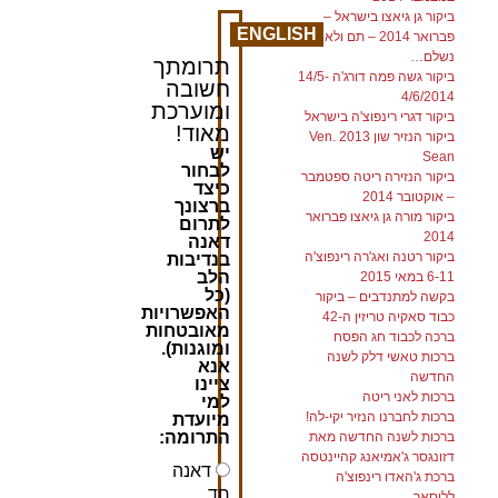
ביקור גן גיאצו בישראל –
ENGLISH
פברואר 2014 – תם ולא
נשלם…
תרומתך
ביקור גשה פמה דורג'ה 14/5-
חשובה
4/6/2014
ומוערכת
ביקור דגרי רינפוצ'ה בישראל
מאוד!
ביקור הנזיר שון 2013 Ven.
יש
Sean
לבחור
ביקור הנזירה ריטה ספטמבר
כיצד
– אוקטובר 2014
ברצונך
ביקור מורה גן גיאצו פברואר
לתרום
2014
דאנה
ביקור רטנה ואג'רה רינפוצ'ה
בנדיבות
הלב
6-11 במאי 2015
(כל
בקשה למתנדבים – ביקור
האפשרויות
כבוד סאקיה טריזין ה-42
מאובטחות
ברכה לכבוד חג הפסח
ומוגנות).
ברכות טאשי דלק לשנה
אנא
החדשה
ציינו
ברכות לאני ריטה
למי
ברכות לחברנו הנזיר יקי-לה!
מיועדת
התרומה:
ברכות לשנה החדשה מאת
דזונגסר ג'אמיאנג קהיינטסה
דאנה
ברכת ג'האדו רינפוצ'ה
חד
ללוסאר