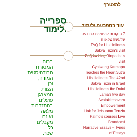
ספרייה
עוד בספרייה ולימוד
ולימוד
7 הנקודות להתמרת התודעה
של גשה צקאווה
בצע
FAQ for His Holiness
Sakya Trizin’s visit
FAQ for Ling Rinpoche's
ברוח
visit
המסורת
Gyalwang Karmapa
הבודהיסטית,
Teaches the Heart Sutra
המורה,
His Holiness The 42nd
וכן
Sakya Trizin in Israel
הצוות
His Holiness the Dalai
המארגן
Lama's two day
פועלים
Avalokiteshvara
בהתנדבות
Empowerment
מלאה
Link for Jetsunma Tenzin
ואינם
Palmo's courses Live
מקבלים
Broadcast
כל
Narrative Essays – Types
שכר.
of Essays