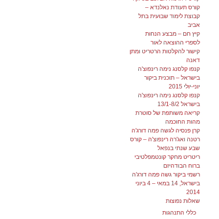
קורס תעודת נאלנדא –
קבוצת לימוד שבועית בתל
אביב
קיץ חם – מבצע הנחות
לספרי ההוצאה לאור
קישור להקלטות הרטריט ומתן
דאנה
קנפו קלסנג נימה רינפוצ'ה
בישראל – תוכנית ביקור
יוני-יולי 2015
קנפו קלסנג נימה רינפוצ'ה
בישראל 13/1-8/2
קריאה משותפת של סוטרת
מהות החוכמה
קרן פנסיה לגשה פמה דורג'ה
רטנה ואג'רה רינפוצ'ה – קורס
שבע שנתי בנפאל
ריטריט מחקר קונטמפלטיבי
ברוח הבודהיזם
רשמי ביקור גשה פמה דורג'ה
בישראל, 14 במאי – 4 ביוני
2014
שאלות נפוצות
כללי התנהגות