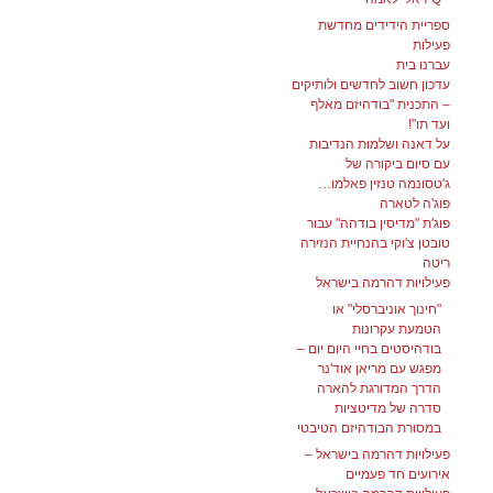
ספריית הידידים מחדשת
פעילות
עברנו בית
עדכון חשוב לחדשים ולותיקים
– התכנית "בודהיזם מאלף
ועד תו"!
על דאנה ושלמוּת הנדיבות
עם סיום ביקורה של
ג'טסונמה טנזין פאלמו…
פוג'ה לטארה
פוג'ת "מדיסין בודהה" עבור
טובטן צ'וקי בהנחיית הנזירה
ריטה
פעילויות דהרמה בישראל
"חינוך אוניברסלי" או
הטמעת עקרונות
בודהיסטים בחיי היום יום –
מפגש עם מריאן אוד'נר
הדרך המדורגת להארה
סדרה של מדיטציות
במסורת הבודהיזם הטיבטי
פעילויות דהרמה בישראל –
אירועים חד פעמיים