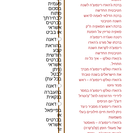
פעמית
ברכת ג'האדו רינפוצ'ה לשנה
בסכום
הטיבטית החדשה
פתוח
ברכת הדלאי לאמה לראש
לבחירתך
השנה הטיבטי
בכרטיס
ברכת ראש הסאקיה ה"ק
אשראי
סאקיה טריזין על הזמנת
או בביט
רטנה ואג'רה רינפוצ'ה
דאנה
ברכתו של מורנו ג'האדו
בהוראת
רינפוצ'ה לקראת השנה
קבע
הטיבטית החדשה
חודשית
ג'הָאדוֹ טוּלקוּ – איך כל זה
בכרטיס
התחיל..
אשראי
(ניתן
ג'האדו טוּלקוּ רינפוצ'ה מברך
לבטל
את הישראלים בשנה טובה!
בכל עת)
ג'האדו טולקו רינפוצ'ה – ראש
מנזר גיוטו
דאנה
ג'האדו טולקו רינפוצ'ה במסר
בהעברה
לידידי הדהרמה לרגל "צ'וטרול
בנקאית
דוצ'ן"-יום הניסים
דאנה
ג'האדו רינפוצ'ה מסביר כיצד
בפייפאל
ניתן לחיות חיים חילוניים בעלי
או
משמעות
בכרטיס
ג'האדו רינפוצ'ה – מאסטר
אשראי
של מעגלי הזמן (קלצ'קרה)
זר