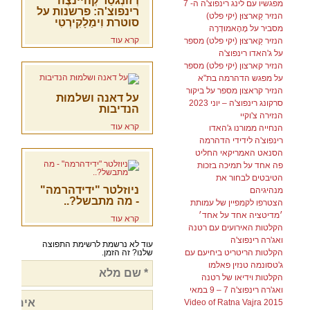
דְזוֹנְגסַר קְהיינצֶה
מפגשיו עם לינג רינפוצ'ה ה- 7
רינפוצ'ה: פרשנות על
הנזיר קַארצוּן (יקי פלט)
סוטרת וִימַלָקִירְטִי
מסביר על מָהָאמוּדְרָה
קרא עוד
הנזיר קַארצוּן (יקי פלט) מספר
על ג'האדו רינפוצ'ה
הנזיר קארצון (יקי פלט) מספר
על מפגש הדהרמה בת"א
הנזיר קראצון מספר על ביקור
על דאנה ושלמוּת
סרקונג רינפוצ'ה – יוני 2023
הנדיבות
הנזירה צ'וקיי
קרא עוד
הנחייה ממורנו ג'האדו
רינפוצ'ה לידידי הדהרמה
הסנאט האמריקאי החליט
פה אחד על תמיכה בזכות
הטיבטים לבחור את
ניוזלטר "ידידהרמה"
מנהיגיהם
- מה מתבשל?..
הצטרפו לקמפיין של עמותת
׳מדיטציה אחד על אחד׳
קרא עוד
הקלטות האירועים עם רטנה
ואג'רה רינפוצ'ה
עוד לא נרשמת לרשימת התפוצה
הקלטות הריטריט ביחיעם עם
שלנו? זה הזמן.
ג'טסונמה טנזין פאלמו
הקלטות וידיאו של רטנה
ואג'רה רינפוצ'ה 7 – 9 במאי
2015 Video of Ratna Vajra