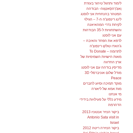
לימוד ותרגול טיהור בעזרת
וָאגְ'רָהסַאטְוָוה- הבודהה
המטהר בהנחחית אני לוסנג
לינג רינפוצ'ה ה-7 – הגילוי
לקיחת נדרי המהאיאנה
והשתחוויות ל-35 הבודהות
עם אני לוסנג
לרפא את הפחד והאיבה –
ג'האדו טולקו רינפוצ'ה
לתרומה – To Donate
מאות הישויות השמימיות של
ארץ החדווה
מדיסין בודהה עם אני לוסנג
מודל שלום אוניברסלי 3D
Peace
מוקד תמיכה וסיוע לחברים
מות אמא של ליאורה
מי אנחנו
מידע כללי על פעילויות בידידי
הדהרמה
ביקור הנזיר אנטוניו 2013
Antonio Sata visit in
Israel
ביקור הנזירה ריטה 2012