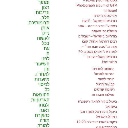
ג'טסונמה טנזין פאלמו –
ומתוך
Photograph album of GTP
רצון
in Israel
ונדיבות
אני לוסנג היקרה
הלב.
בודהיזם בישראל – "פעם
תרומותיכם,
בשבוע": טבע בודהה – אתה
אותן
מושלם כפי שאתה
ניתן
בודהיזם בישראל – "שבילים
לעשות
רבים דהרמה אחת": עזבו
בכל
אותי מ״טבע הבודהה״ –
עת
למה רע לי אפילו כשטוב לי?
הן
בודהיזם מאלף ועד תו –
לפני
מחזור שני!
השיעור
והן
המתווה לתכנית
לאחריו,
הנחיות לתרגול
מיועדות
חומרי לימוד
לכיסוי
קבוצות תרגול
כל
רשימת קורסים
ההוצאות
שאלות והבהרות
הארגוניות
ביטול ביקור ג'האדו רינפוצ'ה
ולמתן
בישראל
דאנה
ביטול ביקורו של גשה דורג'י
כהוקרת
דמדול בישראל
תודה
ביקור ג'האדו רינפוצ'ה 12-23
למורה.
בנובמבר 2014