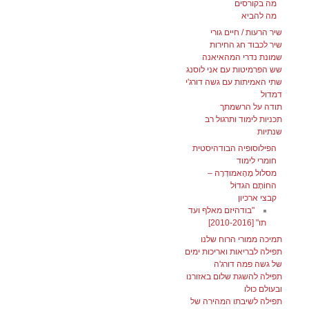
מה בקורסים
מה להביא
שיר הרעות / חיים גורי
שיר לכבוד חג החירות
שמונת נדרי המהאיאנה
שש הפרמיטות עם אני לוסנג
שתי האמיתות עם גשה דורג'י
דמדול
תודה על הרשמתך
תכניות לימוד ותרגול רב
שנתיות
הפילוסופיה הבודהיסטית
חומרי לימוד
מסלול מָהָאמוּדְרָה –
החוֹתָם הגדוֹל
קבצי ארכיון
"בודהיזם מאלף ועד
תו" [2010-2016]
תמיכה ממורי הרוח שלנו
תפילה לבריאות ואריכות ימים
של גשה פמה דורג'ה
תפילה להשגת שלום באזורנו
ובעולם כולו
תפילה לשיבתו המהירה של