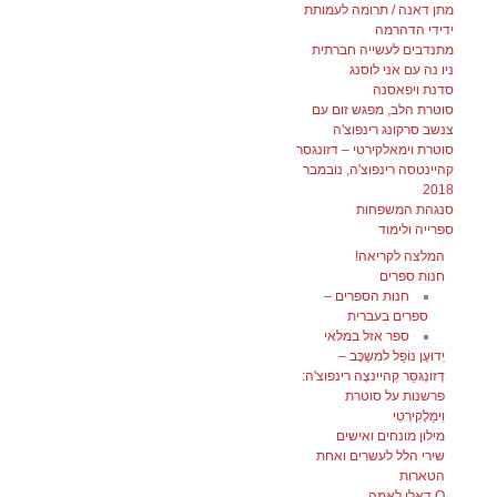
מתן דאנה / תרומה לעמותת
ידידי הדהרמה
מתנדבים לעשייה חברתית
ניו נה עם אני לוסנג
סדנת ויפאסנה
סוטרת הלב, מפגש זום עם
צנשב סרקונג רינפוצ'ה
סוטרת וימאלקירטי – דזונגסר
קהיינטסה רינפוצ'ה, נובמבר
2018
סנגהת המשפחות
ספרייה ולימוד
המלצה לקריאה!
חנות ספרים
חנות הספרים –
ספרים בעברית
ספר אזל במלאי
יְדוּעָן נוֹפֵל למִשְכָּב –
דְזוֹנְגסַר קְהיינצֶה רינפוצ'ה:
פרשנות על סוטרת
וִימַלָקִירְטִי
מילון מונחים ואישים
שירי הלל לעשרים ואחת
הטארות
Q דאלי לאמה