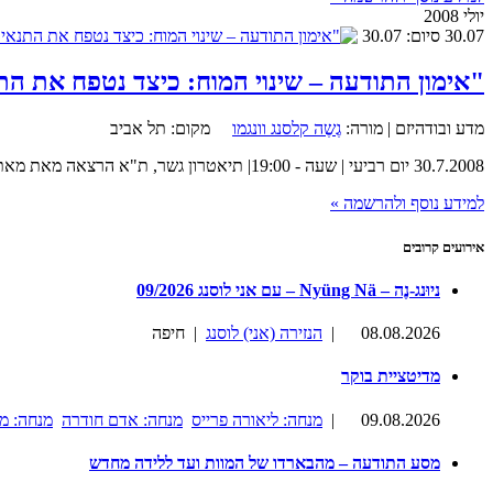
יולי 2008
30.07
סיום: 30.07
"אימון התודעה – שינוי המוח: כיצד נטפח את ה
מדע ובודהיזם |
מורה:
גֶשֶה קלסנג וונגמו
מקום:
תל אביב
30.7.2008 יום רביעי | שעה - 19:00| תיאטרון גשר, ת"א הרצאה מאת מאתייה ריקאר על הקשר בין מדיטציה למוח. הרצאתו של ריקאר תסקור, בין השאר, עדויות לשינויים המתרחשים במוח כתוצאה ממדיטציה, ותיגע
למידע נוסף ולהרשמה »
אירועים קרובים
ניוּנג-נֶה – Nyüng Nä – עם אני לוסנג 09/2026
08.08.2026
|
הנזירה (אני) לוסנג
| חיפה
מדיטציית בוקר
09.08.2026
|
מנחה: ליאורה פרייס
מנחה: אדם חודרה
מנחה: מ
מסע התודעה – מהבארדו של המוות ועד ללידה מחדש