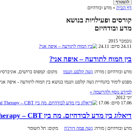
דף הבית
» מדע ובודהיזם
קורסים ופעילויות בנושא
מדע ובודהיזם
נובמבר 2015
24.11
סיום: 24.11
בין המוח לתודעה – איפה אני?
מדע ובודהיזם |
מורה:
גֶשֶה קלסנג וונגמו
מקום:
קמפוס ברושים, אוניברסי
מפגש לימוד בהנחיית גשה קלסנג וונגמו בנושא בין המוח לתודעה - איפה אני? יום שלישי 24 בנובמבר, במיכללת ברושים, תל אביב , בשעה 18:00 בהשתתפות מורים מקב
למידע נוסף ולהרשמה »
יוני 2012
17.06
סיום: 17.06
דיאלוג בין מדע לבודהיזם. מה בין Cognitive Behavioral Therapy – CBT לבודהיזם, עם גשה פמה דורג'ה וד"ר יאיר אברהם.
מדע ובודהיזם |
מורה:
גֶשֶה פמה דורג'ה
מקום:
תל השומר