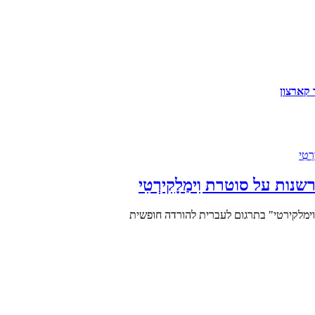
 קארצון
: פרשנות על סוטרת וִימַלָקִירְטִי
טרת וימלקירטי" בתרגום לעברית להורדה חופשית