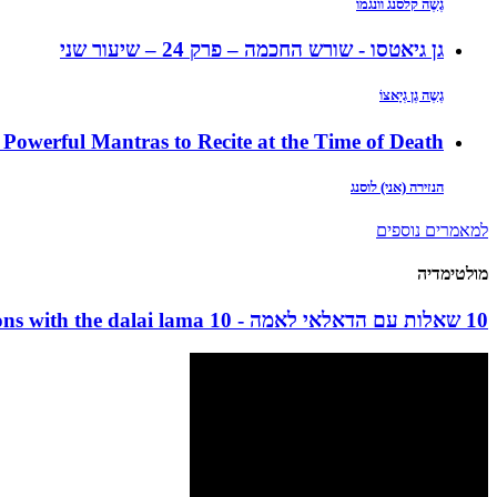
גֶשֶה קלסנג וונגמו
גן גיאטסו - שורש החכמה – פרק 24 – שיעור שני
גֶשֶה גֶן גְיָאצוֹ
 Powerful Mantras to Recite at the Time of Death
הנזירה (אני) לוסנג
למאמרים נוספים
מולטימדיה
10 שאלות עם הדאלאי לאמה - 10 questions with the dalai lama