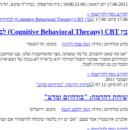
17.06.2012 יום ראשון | 19:00-21:00 | בית סוראסקי, בביה"ח שיבא, תל-השומר. - הרצאה באנגלית. ההרשמה נסגרה | למפת הגעה למקום המפגש לחצו כאן > לפניכם קישור למפגש דיאלוג שהתקיים בין הדלאי לאמה לבין
למידע נוסף ולהרשמה »
17.06
סיום: 17.06
בין Cognitive Behavioral Therapy) CBT) לבודהיזם עם גשה פמה דורג'ה וד"ר יאיר אברהם
מדע ובודהיזם |
מורה:
גֶשֶה פמה דורג'ה
מקום:
תל השומר
הבודהיזם מסביר שמקור הסבל המיותר הוא בראייה לא-נכונה של המציאות; 
הסבל וכן גם הפתרון לסבל.
למידע נוסף ולהרשמה »
דצמבר 2011
07.12
סיום: 07.12
שיחת דהרמה: "בודהיזם ומדע"
מדע ובודהיזם |
מורה:
גֶשֶה קלסנג וונגמו
מקום:
ירושלים
אלברט איינשטיין אמר פעם: "אם יש דת כלשהי שיכולה להתמודד אם הצרכ
למידע נוסף ולהרשמה »