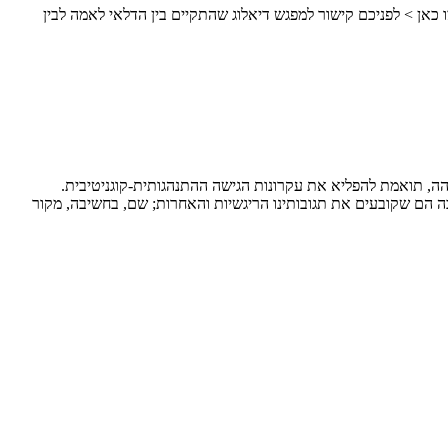
נוצר מהמחשבות שלנו. עם המחשבות שלנו אנו יוצרים את העולם." קביעה זו, שנוסחה לפני 2500 שנה ע"י הבודהה, תואמת להפליא את עקרונות הגישה ההתנהגותית-קוגניטיבית.
ה הם שקובעים את תגובותינו הריגשיות והאחרות; שם, בחשיבה, מקור