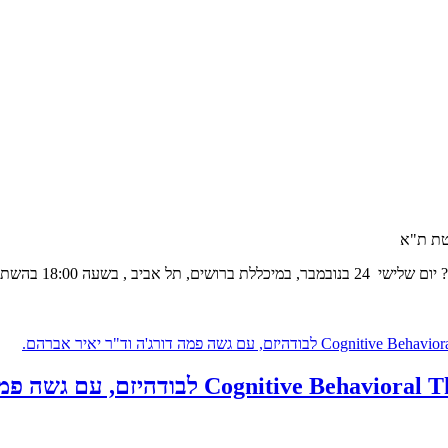
טת ת"א
וצות הדהרמה השונות ♠♠♠ בין