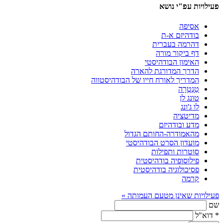
פעילויות עפ"י נושא
אסיפה
בודהיזם א-ת
דהרמה בעברית
דף ביקור מורה
האימון הבודהיסטי
הדרך המדורגת להארה
המדריך לאורח חייו של הבודהיסטווה
טַנְטְרָה
טונג לן
לו ג'ונג
מדיטציה
מדע ובודהיזם
מהאמודרה-החותם הגדול
מועדון הסרט הבודהיסטי
סוטרות ותפילות
פילוסופיה בודהיסטית
פסיכולוגיה בודהיסטית
קרמה
פעילויות שאינן מטעם העמותה »
שם
*
דוא"ל