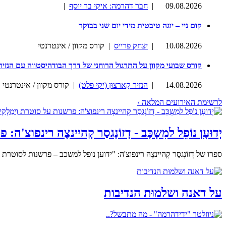
09.08.2026
|
חבר דהרמה: איקי בר יוסף
|
קום ניי – יוגה טיבטית מידי יום שני בבוקר
10.08.2026
|
יצחק פרייס
| קורס מקוון / אינטרנטי
קורס שבועי מקוון על התרגול הרוחני של דרך הבודהיסטווה עם הנזיר
14.08.2026
|
הנזיר קַארצוּן (יקי פלט)
| קורס מקוון / אינטרנטי
לרשימת האירועים המלאה ›
יְדוּעָן נוֹפֵל למִשְכָּב - דְזוֹנְגסַר קְהיינצֶה רינפוצ'ה
ספרו של דְזוֹנְגסַר קְהיינצֶה רינפוצ'ה: "ידוען נופל למשכב – פרשנות לסו
על דאנה ושלמוּת הנדיבות