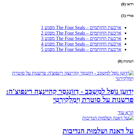
וידאו (0)
אודיו (5)
ארבעת החותמים – The Four Seals מפגש 1
ארבעת החותמים – The Four Seals מפגש 2
ארבעת החותמים – The Four Seals מפגש 3
ארבעת החותמים – The Four Seals מפגש 4
ארבעת החותמים – The Four Seals מפגש 5
תמונות (0)
יְדוּעָן נוֹפֵל למִשְכָּב - דְזוֹנְגסַר קְהיינצֶה רינפוצ'ה:
פרשנות על סוטרת וִימַלָקִירְטִי
קרא עוד
על דאנה ושלמוּת הנדיבות