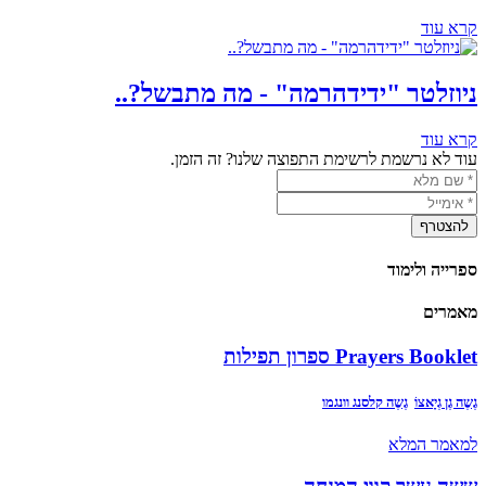
קרא עוד
ניוזלטר "ידידהרמה" - מה מתבשל?..
קרא עוד
עוד לא נרשמת לרשימת התפוצה שלנו? זה הזמן.
ספרייה ולימוד
מאמרים
Prayers Booklet ספרון תפילות
גֶשֶה גֶן גְיָאצוֹ
גֶשֶה קלסנג וונגמו
למאמר המלא