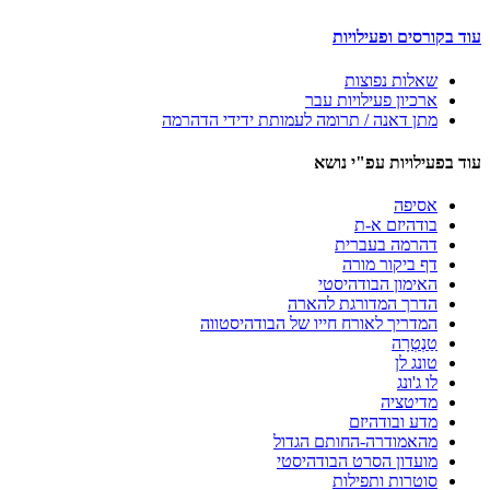
עוד בקורסים ופעילויות
שאלות נפוצות
ארכיון פעילויות עבר
מתן דאנה / תרומה לעמותת ידידי הדהרמה
עוד בפעילויות עפ"י נושא
אסיפה
בודהיזם א-ת
דהרמה בעברית
דף ביקור מורה
האימון הבודהיסטי
הדרך המדורגת להארה
המדריך לאורח חייו של הבודהיסטווה
טַנְטְרָה
טונג לן
לו ג'ונג
מדיטציה
מדע ובודהיזם
מהאמודרה-החותם הגדול
מועדון הסרט הבודהיסטי
סוטרות ותפילות