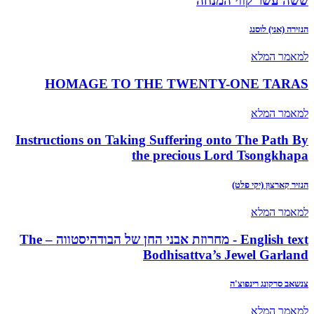
ששה עשר קווי המנחה
הנזירה (אני) לוסנג
למאמר המלא
HOMAGE TO THE TWENTY-ONE TARAS
למאמר המלא
Instructions on Taking Suffering onto The Path By
the precious Lord Tsongkhapa
הנזיר קַארצוּן (יקי פלט)
למאמר המלא
English text - מחרוזת אבני החן של הבודהיסטווה – The
Bodhisattva’s Jewel Garland
צנשאב סרקונג רינפוצ'ה
למאמר המלא