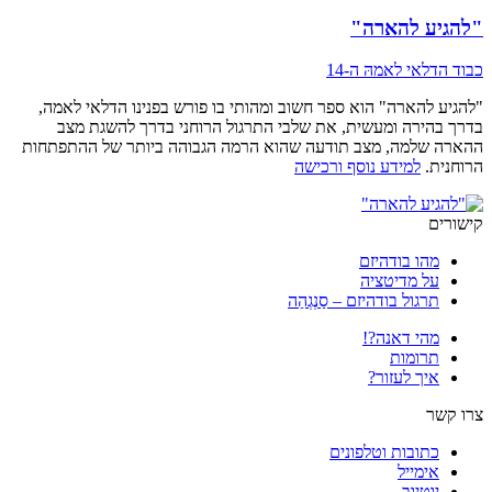
"להגיע להארה"
כבוד הדלאי לאמהּ ה-14
"להגיע להארה" הוא ספר חשוב ומהותי בו פורש בפנינו הדלאי לאמה,
בדרך בהירה ומעשית, את שלבי התרגול הרוחני בדרך להשגת מצב
ההארה שלמה, מצב תודעה שהוא הרמה הגבוהה ביותר של ההתפתחות
הרוחנית.
למידע נוסף ורכישה
קישורים
מהו בודהיזם
על מדיטציה
תרגול בודהיזם – סַנְגְהַה
מהי דאנה?!
תרומות
איך לעזור?
צרו קשר
כתובות וטלפונים
אימייל
יוטיוב