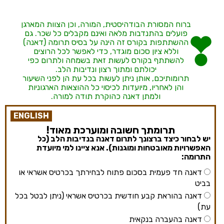
ברוח המסורת הבודהיסטית, המורה, וכן הצוות המארגן
פועלים בהתנדבות מלאה ואינם מקבלים כל שכר. גם
ההשתתפות בקורס זה הינה על בסיס תרומה (דאנה)
וללא ציון סכום מוגדר, כדי לאפשר לכל הרוצים
להשתתף בקורס לעשות זאת בשמחה ולתרום כפי
יכולתם ומתוך רצון ונדיבות הלב.
תרומותיכם, אותן ניתן לעשות בכל עת הן לפני השיעור
והן לאחריו, מיועדות לכיסוי כל ההוצאות הארגוניות
ולמתן דאנה כהוקרת תודה למורה.
ENGLISH
תרומתך חשובה ומוערכת מאוד!
יש לבחור כיצד ברצונך לתרום דאנה בנדיבות הלב (כל
האפשרויות מאובטחות ומוגנות). אנא ציינו למי מיועדת
התרומה:
דאנה חד פעמית בסכום פתוח לבחירתך בכרטיס אשראי או
בביט
דאנה בהוראת קבע חודשית בכרטיס אשראי (ניתן לבטל בכל
עת)
דאנה בהעברה בנקאית