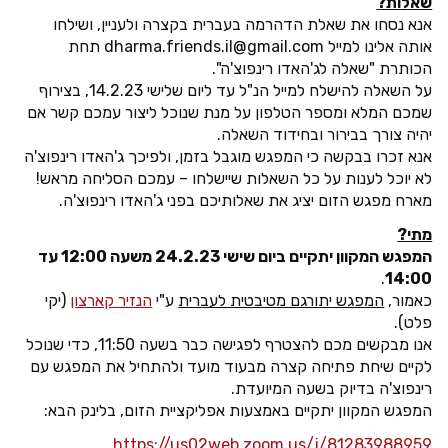
שאלות?
אנא נסחו את שאלת הדהרמה בעברית בקצרה ולעניין, ושילחו
אותה אלינו למייל dharma.friends.il@gmail.com תחת
הכותרת "שאלה לג'האדו רינפוצ'ה".
על השאלה להישלח למייל הנ"ל עד ליום שלישי 14.2.23, בצירוף
שמכם המלא ומספר הטלפון על מנת שנוכל ליצור עמכם קשר אם
יהיה צורך בבירור ובחידוד השאלה.
אנא זכרו בבקשה כי המפגש מוגבל בזמן, ולפיכך ג'האדו רינפוצ'ה
לא יוכל לענות על כל השאלות שיישלחו – עמכם הסליחה מראש!
מארח מפגש הזום יציג את שאלותיכם בפני ג'האדו רינפוצ'ה.
מתי?
המפגש המקוון יתקיים ביום שישי 24.2.23 משעה 12:00 עד
.
14:00
כאמור,
המפגש יתורגם מטיבטית לעברית
ע"י
הנזיר קארצון
(יקי
פלט).
אנו מבקשים מכם להצטרף לפגישה כבר בשעה 11:50, כדי שנוכל
לקיים שיחת פתיחה קצרה מבעוד מועד ולהתחיל את המפגש עם
רינפוצ'ה בדיוק בשעה המיועדת.
המפגש המקוון יתקיים באמצעות אפליקציית הזום, בלינק הבא:
https://us02web.zoom.us/j/81283988959