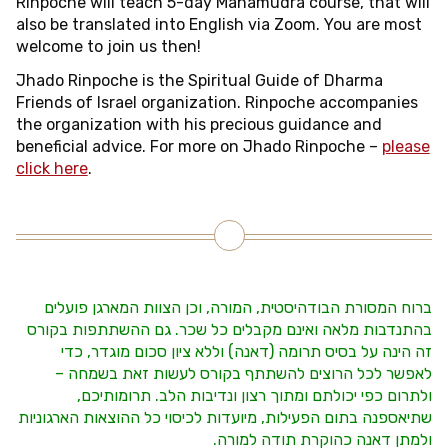
Rinpoche will teach 5-day Mahamudra course, that will
also be translated into English via Zoom. You are most
welcome to join us then!
Jhado Rinpoche is the Spiritual Guide of Dharma
Friends of Israel organization. Rinpoche accompanies
the organization with his precious guidance and
beneficial advice. For more on Jhado Rinpoche –
please
click here
.
ברוח המסורת הבודהיסטית, המורה, וכן הצוות המארגן פועלים
בהתנדבות מלאה ואינם מקבלים כל שכר. גם ההשתתפות בקורס
זה הינה על בסיס תרומה (דאנה) וללא ציון סכום מוגדר, כדי
לאפשר לכל הרוצים להשתתף בקורס לעשות זאת בשמחה –
ולתרום כפי יכולתם ומתוך רצון ונדיבות הלב.
תרומותיכם,
שתיאספנה בתום הפעילות, מיועדות לכיסוי כל ההוצאות הארגוניות
ולמתן דאנה כהוקרת תודה למורה.