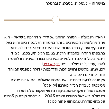
באשר הן – בעמקות, בסבלנות ובחמלה.
ג'האדו רינפוצ'ה – המורה הרוחני של ידידי הדהרמה בישראל – הוא
אחד מהלאמות המוערכים ביותר במסורת הגלוגפה כיום והוא בעל
ידע מקיף ועמוק בכל מסורות הבודהיזם הטיבטי. רינפוצ'ה ידוע
בתבונתו החדה ובחמלתו הרבה, בנועם הליכותיו, בסגנון לימוד
דינמי וביכולתו ללמד תלמידים מערביים בצורה מעניינת ורלוונטית
להם. (עוד על רינפוצ'ה – ניתן
לקרוא כאן
).
לכן, אנחנו נרגשים ורואים זכות והזדמנות גדולה במפגש המיוחד
הזה אותו יזם רינפוצ'ה.
אין חובה לדעת טיבטית… את מפגש השאלות והתשובות יתרגם
מטיבטית לעברית הנזיר קַארצוּן (יקי פלט).
מפגש השו"ת מקדים את ביקורו הצפוי והקצר של ג'האדו
רינפוצ'ה בישראל בחודש מארס 2023 – בו יילמד קורס בן 5 ימים
על
מהאמודרה
, שגם הוא פתוח לכול!