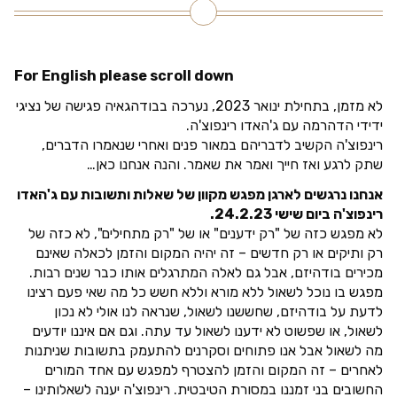
For English please scroll down
לא מזמן, בתחילת ינואר 2023, נערכה בבודהגאיה פגישה של נציגי
ידידי הדהרמה עם ג'האדו רינפוצ'ה.
רינפוצ'ה הקשיב לדבריהם במאור פנים ואחרי שנאמרו הדברים,
שתק לרגע ואז חייך ואמר את שאמר. והנה אנחנו כאן…
אנחנו נרגשים לארגן מפגש מקוון של שאלות ותשובות עם ג'האדו
רינפוצ'ה ביום שישי 24.2.23.
לא מפגש כזה של "רק ידענים" או של "רק מתחילים", לא כזה של
רק ותיקים או רק חדשים – זה יהיה המקום והזמן לכאלה שאינם
מכירים בודהיזם, אבל גם לאלה המתרגלים אותו כבר שנים רבות.
מפגש בו נוכל לשאול ללא מורא וללא חשש כל מה שאי פעם רצינו
לדעת על בודהיזם, שחששנו לשאול, שנראה לנו אולי לא נכון
לשאול, או שפשוט לא ידענו לשאול עד עתה. וגם אם איננו יודעים
מה לשאול אבל אנו פתוחים וסקרנים להתעמק בתשובות שניתנות
לאחרים – זה המקום והזמן להצטרף למפגש עם אחד המורים
החשובים בני זמננו במסורת הטיבטית. רינפוצ'ה יענה לשאלותינו –