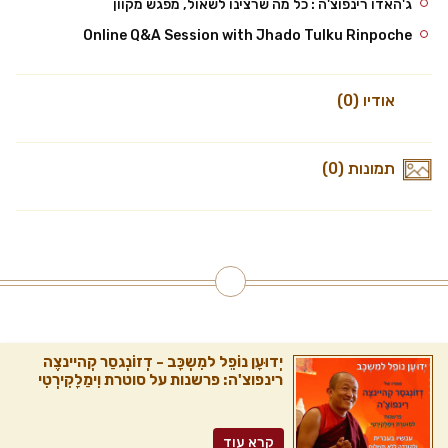
ג'האדו רינפוצ'ה : כל מה שרצינו לשאול, מפגש מקוון
Online Q&A Session with Jhado Tulku Rinpoche
אודיו (0)
תמונות (0)
יְדוּעָן נוֹפֵל למִשְכָּב - דְזוֹנְגסַר קְהיינצֶה
רינפוצ'ה: פרשנות על סוטרת וִימַלָקִירְטִי
קרא עוד