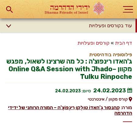
עוד בקורסים ופעילויות
דף הבית
»
קורסים ופעילויות
פילוסופיה בודהיסטית
ג'האדו רינפוצ'ה : כל מה שרצינו לשאול, מפגש
מקוון –Online Q&A Session with Jhado
Tulku Rinpoche
24.02.2023
סיום:
24.02.2023
קורס מקוון / אינטרנטי
מורה:
קֶהנסוּר גָ'האדוֹ טוּלְקוּ רִינְפּוֹצֶ'ה – המורה הרוחני של ידידי
הדהרמה