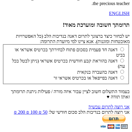
the precious teacher.
ENGLISH
תרומתך חשובה ומוערכת מאוד!
יש לבחור כיצד ברצונך לתרום דאנה בנדיבות הלב (כל האפשרויות
מאובטחות ומוגנות). אנא ציינו למי מיועדת התרומה:
דאנה חד פעמית בסכום פתוח לבחירתך בכרטיס אשראי או
בביט
דאנה בהוראת קבע חודשית בכרטיס אשראי (ניתן לבטל בכל
עת)
דאנה בהעברה בנקאית
דאנה בפייפאל או בכרטיס אשראי זר
בעמוד התשלום חשוב לציין עבור איזה מורה / פעילות ניתנת תרומתך
זאת! תודה ♥
אני רוצה לתרום עכשיו!
אני רוצה לתרום בנדיבות הלב סכום חודשי של:
50 ₪
100 ₪
200 ₪