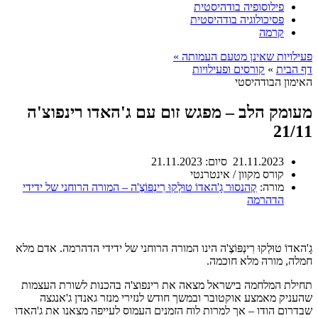
פילוסופיה בודהיסטית
פסיכולוגיה בודהיסטית
קרמה
פעילויות שאינן מטעם העמותה »
דף הבית
»
קורסים ופעילויות
האימון הבודהיסטי
מעומק הלב – מפגש זום עם ג'האדו רינפוצ'ה
21/11
21.11.2023
סיום:
21.11.2023
קורס מקוון / אינטרנטי
מורה:
קֶהנסוּר גָ'האדוֹ טוּלְקוּ רִינְפּוֹצֶ'ה – המורה הרוחני של ידידי
הדהרמה
גָ'האדוֹ טוּלְקוּ רִינְפּוֹצֶ'ה הינו המורה הרוחני של ידידי הדהרמה. אדם מלא
חמלה, מורה מלא חוכמה.
תחילת המלחמה בישראל מצאה את רינפוצ'ה בהכנות לשורת העצמות
שהעניק מאמצע אוקטובר ובמשך חודש לנזירי מנזר גאנדן ג'אנגצה
שבדרום הודו – אך למרות לוח הזמנים העמוס לעייפה מצאנו את ג'האדו