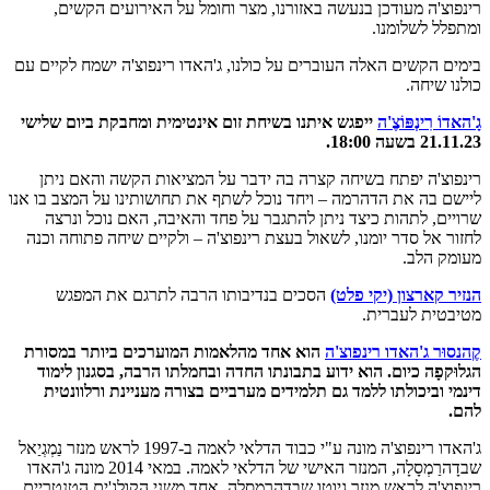
רינפוצ'ה מעודכן בנעשה באזורנו, מצר וחומל על האירועים הקשים,
ומתפלל לשלומנו.
בימים הקשים האלה העוברים על כולנו, ג'האדו רינפוצ'ה ישמח לקיים עם
כולנו שיחה.
גָ'האדוֹ רִינְפּוֹצֶ'ה
ייפגש איתנו בשיחת זום אינטימית ומחבקת ביום שלישי
21.11.23 בשעה 18:00
.
רינפוצ'ה יפתח בשיחה קצרה בה ידבר על המציאות הקשה והאם ניתן
ליישם בה את הדהרמה – ויחד נוכל לשתף את תחושותינו על המצב בו אנו
שרויים, לתהות כיצד ניתן להתגבר על פחד והאיבה, האם נוכל ונרצה
לחזור אל סדר יומנו, לשאול בעצת רינפוצ'ה – ולקיים שיחה פתוחה וכנה
מעומק הלב.
הנזיר קארצון (יקי פלט)
הסכים בנדיבותו הרבה לתרגם את המפגש
מטיבטית לעברית.
קֶהנסוּר ג'האדו רינפוצ'ה
הוא אחד מהלאמות המוערכים ביותר במסורת
הגלוּקפָה כיום. הוא ידוע בתבונתו החדה ובחמלתו הרבה, בסגנון לימוד
דינמי וביכולתו ללמד גם תלמידים מערביים בצורה מעניינת ורלוונטית
להם.
ג'האדו רינפוצ'ה מונה ע"י כבוד הדלאי לאמה ב-1997 לראש מנזר נַמְגְיַאל
שבדָהרַמְסָלָה, המנזר האישי של הדלאי לאמה. במאי 2014 מונה ג'האדו
רינפוצ'ה לראש מנזר גיוטו שבדהרמסלה, אחד משני הקולג'ים הטנטריים