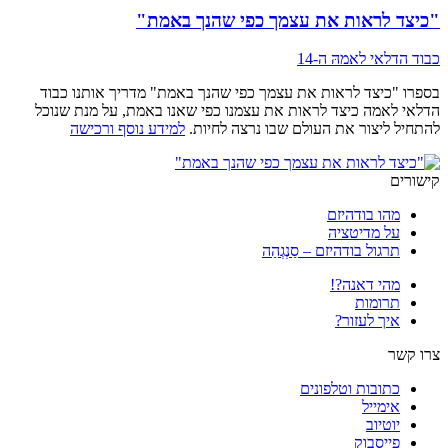
"כיצד לראות את עצמך כפי שהנך באמת"
כבוד הדלאי לאמהּ ה-14
בספרו "כיצד לראות את עצמך כפי שהנך באמת" מדריך אותנו כבוד
הדלאי לאמה כיצד לראות את עצמנו כפי שאנו באמת, על מנת שנוכל
להתחיל ליצור את העולם שבו נרצה לחיות.
למידע נוסף ורכישה
קישורים
מהו בודהיזם
על מדיטציה
תרגול בודהיזם – סַנְגְהַה
מהי דאנה?!
תרומות
איך לעזור?
צרו קשר
כתובות וטלפונים
אימייל
יוטיוב
פייסבוק