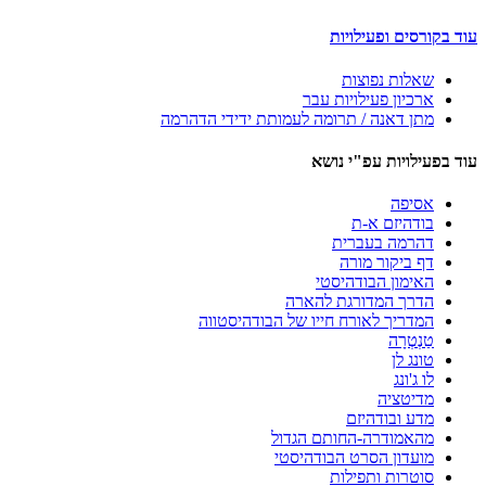
עוד בקורסים ופעילויות
שאלות נפוצות
ארכיון פעילויות עבר
מתן דאנה / תרומה לעמותת ידידי הדהרמה
עוד בפעילויות עפ"י נושא
אסיפה
בודהיזם א-ת
דהרמה בעברית
דף ביקור מורה
האימון הבודהיסטי
הדרך המדורגת להארה
המדריך לאורח חייו של הבודהיסטווה
טַנְטְרָה
טונג לן
לו ג'ונג
מדיטציה
מדע ובודהיזם
מהאמודרה-החותם הגדול
מועדון הסרט הבודהיסטי
סוטרות ותפילות