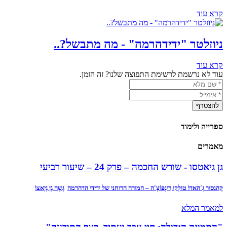
קרא עוד
ניוזלטר "ידידהרמה" - מה מתבשל?..
קרא עוד
עוד לא נרשמת לרשימת התפוצה שלנו? זה הזמן.
ספרייה ולימוד
מאמרים
גן גיאטסו - שורש החכמה – פרק 24 – שיעור רביעי
קֶהנסוּר גָ'האדוֹ טוּלְקוּ רִינְפּוֹצֶ'ה – המורה הרוחני של ידידי הדהרמה
גֶשֶה גֶן גְיָאצוֹ
למאמר המלא