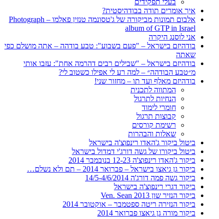
בעלי תפקידים
איך אומרים תודה בבודהיסטית?
אלבום תמונות מביקורה של ג'טסונמה טנזין פאלמו – Photograph
album of GTP in Israel
אני לוסנג היקרה
בודהיזם בישראל – "פעם בשבוע": טבע בודהה – אתה מושלם כפי
שאתה
בודהיזם בישראל – "שבילים רבים דהרמה אחת": עזבו אותי
מ״טבע הבודהה״ – למה רע לי אפילו כשטוב לי?
בודהיזם מאלף ועד תו – מחזור שני!
המתווה לתכנית
הנחיות לתרגול
חומרי לימוד
קבוצות תרגול
רשימת קורסים
שאלות והבהרות
ביטול ביקור ג'האדו רינפוצ'ה בישראל
ביטול ביקורו של גשה דורג'י דמדול בישראל
ביקור ג'האדו רינפוצ'ה 12-23 בנובמבר 2014
ביקור גן גיאצו בישראל – פברואר 2014 – תם ולא נשלם…
ביקור גשה פמה דורג'ה 14/5-4/6/2014
ביקור דגרי רינפוצ'ה בישראל
ביקור הנזיר שון 2013 Ven. Sean
ביקור הנזירה ריטה ספטמבר – אוקטובר 2014
ביקור מורה גן גיאצו פברואר 2014