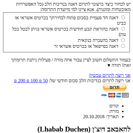
יש לבחור כיצד ברצונך לתרום דאנה בנדיבות הלב (כל האפשרויות
מאובטחות ומוגנות). אנא ציינו למי מיועדת התרומה:
דאנה חד פעמית בסכום פתוח לבחירתך בכרטיס אשראי או
בביט
דאנה בהוראת קבע חודשית בכרטיס אשראי (ניתן לבטל בכל
עת)
דאנה בהעברה בנקאית
דאנה בפייפאל או בכרטיס אשראי זר
בעמוד התשלום חשוב לציין עבור איזה מורה / פעילות ניתנת תרומתך
זאת! תודה ♥
אני רוצה לתרום עכשיו!
אני רוצה לתרום בנדיבות הלב סכום חודשי של:
50 ₪
100 ₪
200 ₪
קורס:
מורה:
תאריך:
20.10.2018
להאבאב דוצ'ן (Lhabab Duchen)