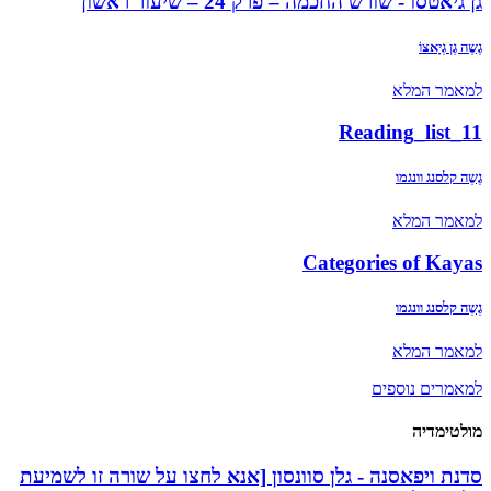
גן גיאטסו - שורש החכמה – פרק 24 – שיעור ראשון
גֶשֶה גֶן גְיָאצוֹ
למאמר המלא
11_Reading_list
גֶשֶה קלסנג וונגמו
למאמר המלא
Categories of Kayas
גֶשֶה קלסנג וונגמו
למאמר המלא
למאמרים נוספים
מולטימדיה
סדנת ויפאסנה - גלן סוונסון [אנא לחצו על שורה זו לשמיעת