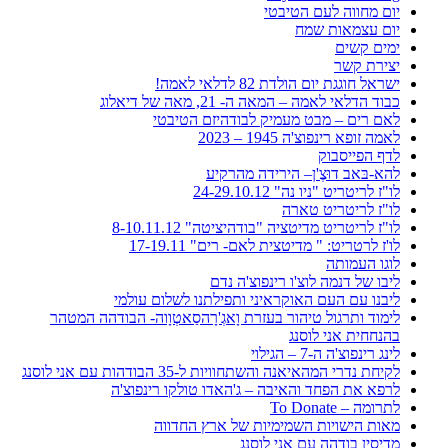
יום מחווה לעם הטיבטי
יום עצמאות שמח
ימים קשים
יצירת קשר
ישראל חוגגת יום הולדת 82 לדלאי לאמה!
כבוד הדלאי לאמה – המאה ה- 21, מאה של דיאלוג
לאם רים – מבט מעמיק לבודהיזם הטיבטי
לאמה זופא רינפוצ'ה 1945 – 2023
לדף הפייסבוק
להא-בּאב דוּצֶ'ן– הירידה מהרקיע
לו"ז לריטריט "ניו נה" 24-29.10.12
לו"ז לריטריט טארה
לו"ז לריטריט מדיטציה "בודהיציטה" 8-10.11.12
לו'ז לרטריט: " מדיטצית לאם- רים" 17-19.11
לוגו העמותה
ליבו של דנמה לוצ'ו רינפוצ'ה נדם
ליבנו עם העם האוקראיני ותפילתנו לשלום עולמי
לימוד ותרגול טיהור בעזרת וָאגְ'רָהסַאטְוָוה- הבודהה המטהר
בהנחחית אני לוסנג
לינג רינפוצ'ה ה-7 – הגילוי
לקיחת נדרי המהאיאנה והשתחוויות ל-35 הבודהות עם אני לוסנג
לרפא את הפחד והאיבה – ג'האדו טולקו רינפוצ'ה
לתרומה – To Donate
מאות הישויות השמימיות של ארץ החדווה
מדיסין בודהה עם אני לוסנג