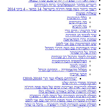
רטנה ואג'רה רינפוצ'ה – קורס שבע שנתי בנפאל
ריטריט מחקר קונטמפלטיבי ברוח הבודהיזם
רשמי ביקור גשה פמה דורג'ה בישראל, 14 במאי – 4 ביוני 2014
שאלות נפוצות
כללי התנהגות
מה בקורסים
מה להביא
שיר הרעות / חיים גורי
שיר לכבוד חג החירות
שמונת נדרי המהאיאנה
שש הפרמיטות עם אני לוסנג
שתי האמיתות עם גשה דורג'י דמדול
תודה על הרשמתך
תכניות לימוד ותרגול רב שנתיות
הפילוסופיה הבודהיסטית
חומרי לימוד
מסלול מָהָאמוּדְרָה – החוֹתָם הגדוֹל
קבצי ארכיון
"בודהיזם מאלף ועד תו" [2010-2016]
תמיכה ממורי הרוח שלנו
תפילה לבריאות ואריכות ימים של גשה פמה דורג'ה
תפילה להשגת שלום באזורנו ובעולם כולו
תפילה לשיבתו המהירה של דנמה לוצ'ו רינפוצ'ה
תפילות ומנטרות כנגד מגפת הקורונה עם אני לוסנג
תפילת שבע השורות לגורו רינפוצ'ה – מיכל בן שחר