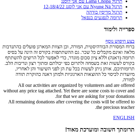
תרגול Lama Chöpa עם אני לוסנג
תרגול Nyung Nä עם אני לוסנג 12-18/4/22
תרגול מדיסין בודהה
תרומה לנפגעים בנפאל
ספרייה ולימוד
בצע חיפוש נוסף
ברוח המסורת הבודהיסטית, המורה, וכן הצוות המארגן פועלים בהתנדבות
מלאה ואינם מקבלים כל שכר. גם ההשתתפות בקורס זה הינה על בסיס
תרומה (דאנה) וללא ציון סכום מוגדר, כדי לאפשר לכל הרוצים להשתתף
בקורס לעשות זאת בשמחה ולתרום כפי יכולתם ומתוך רצון ונדיבות הלב.
תרומותיכם, אותן ניתן לעשות בכל עת הן לפני השיעור והן לאחריו,
מיועדות לכיסוי כל ההוצאות הארגוניות ולמתן דאנה כהוקרת תודה
למורה.
All our activities are organized by volunteers and are offered
without any price tag attached. Yet there are some costs to cover and
for that we are asking for your donations.
All remaining donations after covering the costs will be offered to
the precious teacher.
ENGLISH
תרומתך חשובה ומוערכת מאוד!