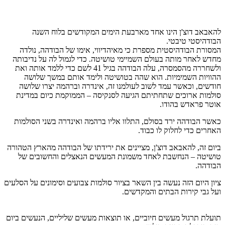
להאבאב דוצ'ן הינו אחד מארבעת הימים המקודשים בלוח השנה
הבודהיסטי טיבטי.
המסורת הבודהיסטית מספרת כי מאיהדיווי, אימו של הבודהה, נולדה
מחדש לאחר מותה בעולם השמיימי טושיטה. כדי לגמול לה על נדיבותה
ולשחררה מהסמסרה, עלה הבודהה בגיל 41 לשם כדי ללמד אותה ואת
ההוויות השמימיות. הוא שהה בטושיטה ולימד אותם במשך שלושה
חודשים, וכאשר עמד לשוב לעולמנו זה, אינדרה וברהמה יצרו שלושה
סולמות ארוכים שתחתיתם הגיעה לסנקיסה – הממוקמת כיום במדינת
אוטר פראדש בהודו.
כאשר הבודהה ירד בסולם, התלוו אליו ברהמה ואינדרה בשני הסולמות
האחרים כדי לחלוק לו כבוד.
ביום זה, להאבאב דוצ'ן, מציינים את ירידתו של הבודהה מהארץ הטהורה
טושיטה – הנחשבת לאחד משמונת המעשים הנאצלים והחשובים של
הבודהה.
ציון היום הזה נעשה בין השאר בציור סולמות צבועים וסימונים על הסלעים
ועל גבי קירות הבתים והמקדשים.
תועלת תרגול מעשים חיוביים, או תוצאות מעשים שליליים, הנעשים ביום