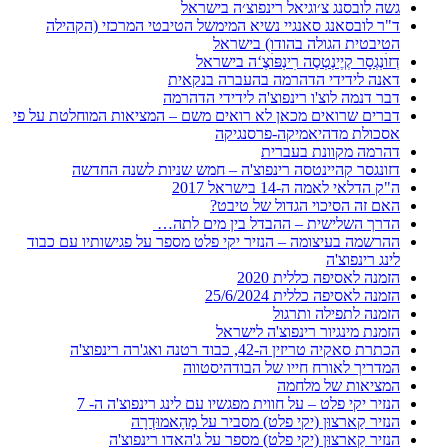
גשה לובסנג צ׳וגיאל רינפוצ׳ה בישראל
ד"ר לובסאנג סאנגיי נשיא המימשל הטיבטי המרכזי (הקהילה
הטיבטית הגולה בהודו) בישראל
דְזוׄנְגְסָר קְיֶינְטְסֶה רׅינְפּוׄצֶ‘ה בישראל
דאנה לידידי הדהרמה בהעברה בנקאית
דבר דנמה לוצ'ו רינפוצ'ה לידידי הדהרמה
דברים שרואים מכאן לא רואים משם – המציאות המוחלטת על פי
אסכולת מדהיאמיקה-פרסנגיקה
דהרמה מקוונת בעברית
דזונגסר קהיינטסה רינפוצ'ה – חמש שניות לשנה החדשה
ה"ק הדלאי לאמה ה-14 בישראל 2017
האם זה הסיכוי הגדול של טיבט?
הדרך השלישית – ההבדל בין מים לתה…
ההרשמה בעיצומה – הנזיר יקי פלט מספר על פגישותיו עם כבוד
לינג רינפוצ'ה
הזמנה לאסיפה כללית 2020
הזמנה לאסיפה כללית 25/6/2024
הזמנה לתפילה ותרגול
הזמנת מינגיור רינפוצ'ה לישראל
הכתרת סאקיה טריזין ה-42, כבוד רטנה ואג'רה רינפוצ'ה
המדריך לאורח חייו של הבודהיסטווה
המציאות של מלחמה
הנזיר יקי פלט – על חווית מפגשיו עם לינג רינפוצ'ה ה- 7
הנזיר קַארצוּן (יקי פלט) מסביר על מָהָאמוּדְרָה
הנזיר קַארצוּן (יקי פלט) מספר על ג'האדו רינפוצ'ה