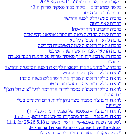
ביקור רטנה ואג'רה רינפוצ'ה 6-11 במאי 2015
בקשה למתנדבים – ביקור כבוד סאקיה טריזין ה-42
ברכה לכבוד חג הפסח
ברכות טאשי דלק לשנה החדשה
ברכות לאני ריטה
ברכות לחברנו הנזיר יקי-לה!
ברכות לשנה החדשה מאת דזונגסר ג'אמיאנג קהיינטסה
ברכת ג'האדו רינפוצ'ה ללוסאר
ברכת ג'האדו רינפוצ'ה לשנה הטיבטית החדשה
ברכת הדלאי לאמה לראש השנה הטיבטי
ברכת ראש הסאקיה ה"ק סאקיה טריזין על הזמנת רטנה ואג'רה
רינפוצ'ה
ברכתו של מורנו ג'האדו רינפוצ'ה לקראת השנה הטיבטית החדשה
ג'הָאדוֹ טוּלקוּ – איך כל זה התחיל..
ג'האדו טוּלקוּ רינפוצ'ה מברך את הישראלים בשנה טובה!
ג'האדו טולקו רינפוצ'ה – ראש מנזר גיוטו
ג'האדו טולקו רינפוצ'ה במסר לידידי הדהרמה לרגל "צ'וטרול דוצ'ן"-
יום הניסים
ג'האדו רינפוצ'ה מסביר כיצד ניתן לחיות חיים חילוניים בעלי
משמעות
ג'האדו רינפוצ'ה – מאסטר של מעגלי הזמן (קלצ'קרה)
ג'האדו רינפוצ'ה – נפרד מתפקידו כראש מנזר גיוטו, 15-2-17
ג'טסונמה טנזין פאלמו-שידור ישיר משפיים 25-26.5.18 Link for
Jetsunma Tenzin Palmo's course Live Broadcast
גשה להאקדור והספריה הטיבטית – דרהמסלה