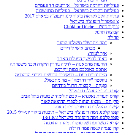
פעילויות דהרמה בישראל – אירועים חד פעמיים
פעילויות דהרמה בישראל – פעילויות מתמשכות
פתיחת הלב לקראת ביקור לינג רינפוצ'ה במארס 2017
צ'אמטרול רינפוצ'ה בישראל
צ'וקור דוצ'ן – Chökhor Düche
קבוצות תרגול
קהילה
"מה מתבשל" משולחן הוועד
מכתב אישי לידידים
איך לעזור?
דאנה להמשך הפעלת האתר
הודעות מהסאנגה – לדליה גורדון היקרה ולבני משפחתה
אתכם באבלכם במות יקירכם.
המתנדבים בעם – תפקידים נדרשים בידידי הדהרמה
ניוזלטר "ידידהרמה" – מה מתבשל?..
סַנְגְהַה – קבוצות תרגול בודהיזם
קורס דהרמה אצלכם בסלון?
קורס תעודת נאלנדא – קבוצת לימוד שבועית בתל אביב
קיץ חם – מבצע הנחות לספרי ההוצאה לאור
קישור להקלטות הרטריט ומתן דאנה
קנפו קלסנג נימה רינפוצ'ה בישראל – תוכנית ביקור יוני-יולי 2015
קנפו קלסנג נימה רינפוצ'ה בישראל 13/1-8/2
קריאה משותפת של סוטרת מהות החוכמה
קרן פנסיה לגשה פמה דורג'ה