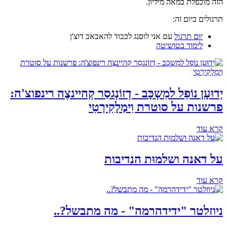
הזה מוכפלת במאה מיליון.
תרגולים ביום זה:
יום תרגול
עם אני לוסנג לכבוד להאבאב דוצ'ן
לימוד בטושיטה
יְדוּעָן נוֹפֵל למִשְכָּב - דְזוֹנְגסַר קְהיינצֶה רינפוצ'ה:
פרשנות על סוטרת וִימַלָקִירְטִי
קרא עוד
על דאנה ושלמוּת הנדיבות
קרא עוד
ניוזלטר "ידידהרמה" - מה מתבשל?..