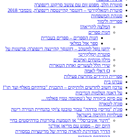
סוטרת הלב, מפגש זום עם צנשב סרקונג רינפוצ'ה
סוטרת וימאלקירטי – דזונגסר קהיינטסה רינפוצ'ה, נובמבר 2018
סנגהת המשפחות
ספרייה ולימוד
המלצה לקריאה!
חנות ספרים
חנות הספרים – ספרים בעברית
ספר אזל במלאי
יְדוּעָן נוֹפֵל למִשְכָּב – דְזוֹנְגסַר קְהיינצֶה רינפוצ'ה: פרשנות על
סוטרת וִימַלָקִירְטִי
מילון מונחים ואישים
שירי הלל לעשרים ואחת הטארות
Q דאלי לאמה
ספריית הידידים מחדשת פעילות
עברנו בית
עדכון חשוב לחדשים ולותיקים – התכנית "בודהיזם מאלף ועד תו"!
על דאנה ושלמוּת הנדיבות
עם סיום ביקורה של ג'טסונמה טנזין פאלמו…
פוג'ה לטארה
פוג'ת "מדיסין בודהה" עבור טובטן צ'וקי בהנחיית הנזירה ריטה
פעילויות דהרמה בישראל
"חינוך אוניברסלי" או הטמעת עקרונות בודהיסטים בחיי
היום יום – מפגש עם מריאן אוד'נר
הדרך המדורגת להארה סדרה של מדיטציות במסורת
הבודהיזם הטיבטי