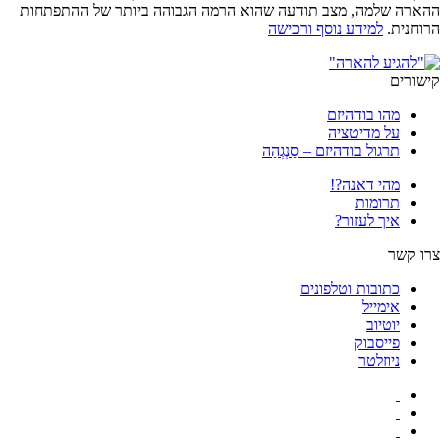
ההארה שלמה, מצב תודעה שהוא הרמה הגבוהה ביותר של ההתפתחות
הרוחנית.
למידע נוסף ורכישה
קישורים
מהו בודהיזם
על מדיטציה
תרגול בודהיזם – סַנְגְהַה
מהי דאנה?!
תרומות
איך לעזור?
צרו קשר
כתובות וטלפונים
אימייל
יוטיוב
פייסבוק
ניוזלטר