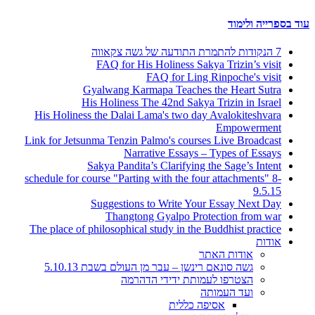
עוד בספרייה ולימוד
7 הנקודות להתמרת התודעה של גשה צקאווה
FAQ for His Holiness Sakya Trizin’s visit
FAQ for Ling Rinpoche's visit
Gyalwang Karmapa Teaches the Heart Sutra
His Holiness The 42nd Sakya Trizin in Israel
His Holiness the Dalai Lama's two day Avalokiteshvara
Empowerment
Link for Jetsunma Tenzin Palmo's courses Live Broadcast
Narrative Essays – Types of Essays
Sakya Pandita’s Clarifying the Sage’s Intent
schedule for course "Parting with the four attachments" 8-
9.5.15
Suggestions to Write Your Essay Next Day
Thangtong Gyalpo Protection from war
The place of philosophical study in the Buddhist practice
אודות
אודות האתר
גשה סונאם רינשן – עבר מן העולם בשבת 5.10.13
הצטרפו לעמותת ידידי הדהרמה
ועד העמותה
אסיפה כללית