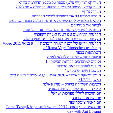
הנזיר קארצון (יקי פלט) מספר על מפגש הדהרמה בת"א
הנזיר קראצון מספר על ביקור סרקונג רינפוצ'ה – יוני 2023
הנזירה צ'וקיי
הנחייה ממורנו ג'האדו רינפוצ'ה לידידי הדהרמה
הסנאט האמריקאי החליט פה אחד על תמיכה בזכות הטיבטים
לבחור את מנהיגיהם
הצטרפו לקמפיין של עמותת ׳מדיטציה אחד על אחד׳
הקלטות האירועים עם רטנה ואג'רה רינפוצ'ה
הקלטות הריטריט ביחיעם עם ג'טסונמה טנזין פאלמו
הקלטות וידיאו של רטנה ואג'רה רינפוצ'ה 7 – 9 במאי 2015 Video
of Ratna Vajra Rinpoche's teachings
השתתפות בצער
ונטעת בחגך – יומולדת לדלאי לאמה
זקוקים למתנדבים לקראת הביקור !!!
זקוקים לעזרה לקראת הביקור
חג שמח ושנה טובה לכל
חודש "סאקה דאווה" – Saga Dawa 2026 מתחיל השנה ביום
ראשון 31/5/26
חשיבות השתיקה בקורס – טנזין פאלמו
ידידי הדהרמה למען פליטים מסוריה
יום הזיכרון לחללי מערכות ישראל
יום השואה והגבורה
יום לאמה צונגקהאפה
יום לאמה צונגקהאפה 29/12 עם אני לוסנג Lama TzongKhapa
day with Ani Losang