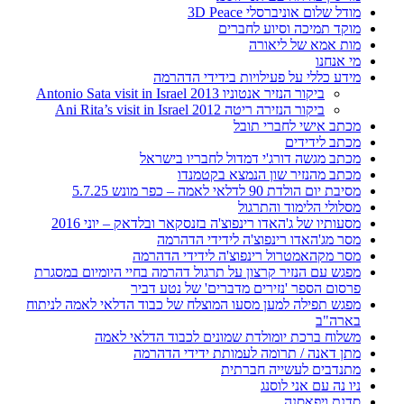
מודל שלום אוניברסלי 3D Peace
מוקד תמיכה וסיוע לחברים
מות אמא של ליאורה
מי אנחנו
מידע כללי על פעילויות בידידי הדהרמה
ביקור הנזיר אנטוניו 2013 Antonio Sata visit in Israel
ביקור הנזירה ריטה 2012 Ani Rita’s visit in Israel
מכתב אישי לחברי תובל
מכתב לידידים
מכתב מגשה דורג'י דמדול לחבריו בישראל
מכתב מהנזיר שון הנמצא בקטמנדו
מסיבת יום הולדת 90 לדלאי לאמה – כפר מונש 5.7.25
מסלולי הלימוד והתרגול
מסעותיו של ג'האדו רינפוצ'ה בזנסקאר ובלדאק – יוני 2016
מסר מג'האדו רינפוצ'ה לידידי הדהרמה
מסר מקהאמטרול רינפוצ'ה לידידי הדהרמה
מפגש עם הנזיר קרצון על תרגול דהרמה בחיי היומיום במסגרת
פרסום הספר 'נזירים מדברים' של נטע דביר
מפגש תפילה למען מסעו המוצלח של כבוד הדלאי לאמה לניתוח
בארה"ב
משלוח ברכת יומולדת שמונים לכבוד הדלאי לאמה
מתן דאנה / תרומה לעמותת ידידי הדהרמה
מתנדבים לעשייה חברתית
ניו נה עם אני לוסנג
סדנת ויפאסנה