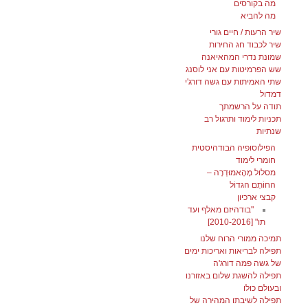
מה בקורסים
מה להביא
שיר הרעות / חיים גורי
שיר לכבוד חג החירות
שמונת נדרי המהאיאנה
שש הפרמיטות עם אני לוסנג
שתי האמיתות עם גשה דורג'י
דמדול
תודה על הרשמתך
תכניות לימוד ותרגול רב
שנתיות
הפילוסופיה הבודהיסטית
חומרי לימוד
מסלול מָהָאמוּדְרָה –
החוֹתָם הגדוֹל
קבצי ארכיון
"בודהיזם מאלף ועד
תו" [2010-2016]
תמיכה ממורי הרוח שלנו
תפילה לבריאות ואריכות ימים
של גשה פמה דורג'ה
תפילה להשגת שלום באזורנו
ובעולם כולו
תפילה לשיבתו המהירה של