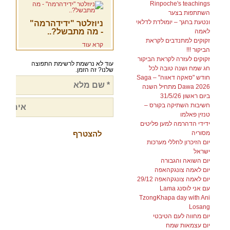
Rinpoche's teachings
השתתפות בצער
ונטעת בחגך – יומולדת לדלאי
ניוזלטר "ידידהרמה"
- מה מתבשל?..
לאמה
זקוקים למתנדבים לקראת
קרא עוד
הביקור !!!
זקוקים לעזרה לקראת הביקור
עוד לא נרשמת לרשימת התפוצה
חג שמח ושנה טובה לכל
שלנו? זה הזמן.
חודש "סאקה דאווה" – Saga
Dawa 2026 מתחיל השנה
ביום ראשון 31/5/26
חשיבות השתיקה בקורס –
טנזין פאלמו
ידידי הדהרמה למען פליטים
מסוריה
יום הזיכרון לחללי מערכות
ישראל
יום השואה והגבורה
יום לאמה צונגקהאפה
יום לאמה צונגקהאפה 29/12
עם אני לוסנג Lama
TzongKhapa day with Ani
Losang
יום מחווה לעם הטיבטי
יום עצמאות שמח