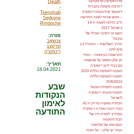
מדהיאמיקה-פרסנגיקה
Death
דהרמה מקוונת בעברית
-
דזונגסר קהיינטסה רינפוצ'ה
Tsenshab
– חמש שניות לשנה החדשה
Serkong
ה"ק הדלאי לאמה ה-14
Rinpoche
בישראל 2017
האם זה הסיכוי הגדול של
מורה:
טיבט?
צנשאב
הדרך השלישית – ההבדל בין
סרקונג
מים לתה…
רינפוצ'ה
ההרשמה בעיצומה – הנזיר
יקי פלט מספר על פגישותיו
תאריך:
עם כבוד לינג רינפוצ'ה
16.04.2021
הזמנה לאסיפה כללית 2020
הזמנה לאסיפה כללית
25/6/2024
שבע
הזמנה לתפילה ותרגול
הזמנת מינגיור רינפוצ'ה
הנקודות
לישראל
לאימון
הכתרת סאקיה טריזין ה-42,
כבוד רטנה ואג'רה רינפוצ'ה
התודעה
המדריך לאורח חייו של
הבודהיסטווה
המציאות של מלחמה
הנזיר יקי פלט – על חווית