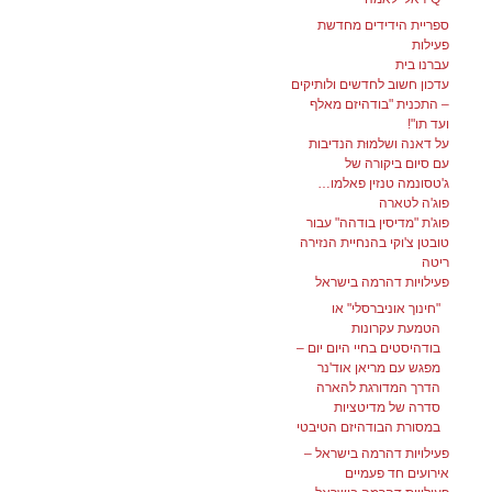
ספריית הידידים מחדשת
פעילות
עברנו בית
עדכון חשוב לחדשים ולותיקים
– התכנית "בודהיזם מאלף
ועד תו"!
על דאנה ושלמוּת הנדיבות
עם סיום ביקורה של
ג'טסונמה טנזין פאלמו…
פוג'ה לטארה
פוג'ת "מדיסין בודהה" עבור
טובטן צ'וקי בהנחיית הנזירה
ריטה
פעילויות דהרמה בישראל
"חינוך אוניברסלי" או
הטמעת עקרונות
בודהיסטים בחיי היום יום –
מפגש עם מריאן אוד'נר
הדרך המדורגת להארה
סדרה של מדיטציות
במסורת הבודהיזם הטיבטי
פעילויות דהרמה בישראל –
אירועים חד פעמיים