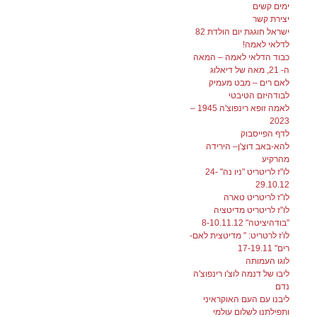
ימים קשים
יצירת קשר
ישראל חוגגת יום הולדת 82
לדלאי לאמה!
כבוד הדלאי לאמה – המאה
ה- 21, מאה של דיאלוג
לאם רים – מבט מעמיק
לבודהיזם הטיבטי
לאמה זופא רינפוצ'ה 1945 –
2023
לדף הפייסבוק
להא-בּאב דוּצֶ'ן– הירידה
מהרקיע
לו"ז לריטריט "ניו נה" 24-
29.10.12
לו"ז לריטריט טארה
לו"ז לריטריט מדיטציה
"בודהיציטה" 8-10.11.12
לו'ז לרטריט: " מדיטצית לאם-
רים" 17-19.11
לוגו העמותה
ליבו של דנמה לוצ'ו רינפוצ'ה
נדם
ליבנו עם העם האוקראיני
ותפילתנו לשלום עולמי