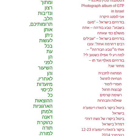
ג'טסונמה טנזין פאלמו –
ומתוך
Photograph album of GTP
רצון
in Israel
ונדיבות
אני לוסנג היקרה
הלב.
בודהיזם בישראל – "פעם
תרומותיכם,
בשבוע": טבע בודהה – אתה
אותן
מושלם כפי שאתה
ניתן
בודהיזם בישראל – "שבילים
לעשות
רבים דהרמה אחת": עזבו
בכל
אותי מ״טבע הבודהה״ –
עת
למה רע לי אפילו כשטוב לי?
הן
בודהיזם מאלף ועד תו –
לפני
מחזור שני!
השיעור
והן
המתווה לתכנית
לאחריו,
הנחיות לתרגול
מיועדות
חומרי לימוד
לכיסוי
קבוצות תרגול
כל
רשימת קורסים
ההוצאות
שאלות והבהרות
הארגוניות
ביטול ביקור ג'האדו רינפוצ'ה
ולמתן
בישראל
דאנה
ביטול ביקורו של גשה דורג'י
כהוקרת
דמדול בישראל
תודה
ביקור ג'האדו רינפוצ'ה 12-23
למורה.
בנובמבר 2014