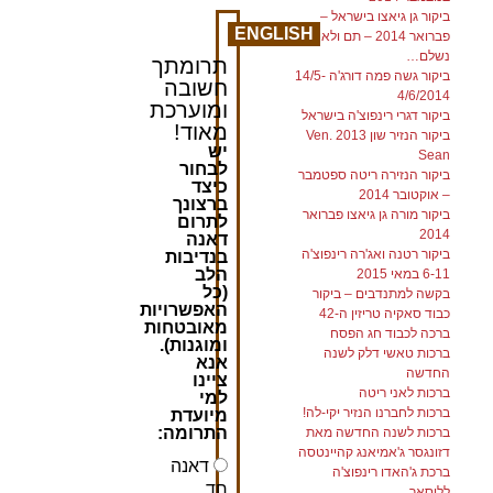
ביקור גן גיאצו בישראל –
ENGLISH
פברואר 2014 – תם ולא
נשלם…
תרומתך
ביקור גשה פמה דורג'ה 14/5-
חשובה
4/6/2014
ומוערכת
ביקור דגרי רינפוצ'ה בישראל
מאוד!
ביקור הנזיר שון 2013 Ven.
יש
Sean
לבחור
ביקור הנזירה ריטה ספטמבר
כיצד
– אוקטובר 2014
ברצונך
ביקור מורה גן גיאצו פברואר
לתרום
2014
דאנה
ביקור רטנה ואג'רה רינפוצ'ה
בנדיבות
הלב
6-11 במאי 2015
(כל
בקשה למתנדבים – ביקור
האפשרויות
כבוד סאקיה טריזין ה-42
מאובטחות
ברכה לכבוד חג הפסח
ומוגנות).
ברכות טאשי דלק לשנה
אנא
החדשה
ציינו
ברכות לאני ריטה
למי
ברכות לחברנו הנזיר יקי-לה!
מיועדת
התרומה:
ברכות לשנה החדשה מאת
דזונגסר ג'אמיאנג קהיינטסה
דאנה
ברכת ג'האדו רינפוצ'ה
חד
ללוסאר