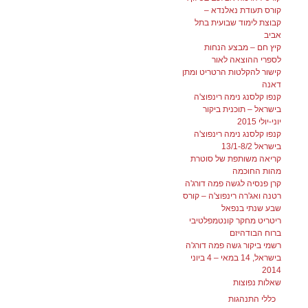
קורס תעודת נאלנדא –
קבוצת לימוד שבועית בתל
אביב
קיץ חם – מבצע הנחות
לספרי ההוצאה לאור
קישור להקלטות הרטריט ומתן
דאנה
קנפו קלסנג נימה רינפוצ'ה
בישראל – תוכנית ביקור
יוני-יולי 2015
קנפו קלסנג נימה רינפוצ'ה
בישראל 13/1-8/2
קריאה משותפת של סוטרת
מהות החוכמה
קרן פנסיה לגשה פמה דורג'ה
רטנה ואג'רה רינפוצ'ה – קורס
שבע שנתי בנפאל
ריטריט מחקר קונטמפלטיבי
ברוח הבודהיזם
רשמי ביקור גשה פמה דורג'ה
בישראל, 14 במאי – 4 ביוני
2014
שאלות נפוצות
כללי התנהגות