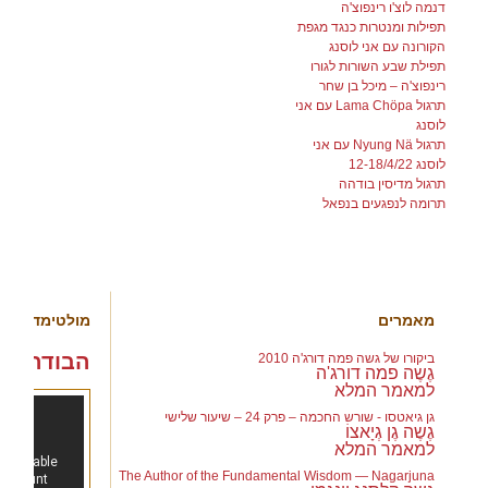
דנמה לוצ'ו רינפוצ'ה
תפילות ומנטרות כנגד מגפת
הקורונה עם אני לוסנג
תפילת שבע השורות לגורו
רינפוצ'ה – מיכל בן שחר
תרגול Lama Chöpa עם אני
לוסנג
תרגול Nyung Nä עם אני
לוסנג 12-18/4/22
תרגול מדיסין בודהה
תרומה לנפגעים בנפאל
ספרייה ולימוד
מאמרים
מולטימדיה
הבודהה - he Buddha
ביקורו של גשה פמה דורג'ה 2010
גֶשֶה פמה דורג'ה
למאמר המלא
גן גיאטסו - שורש החכמה – פרק 24 – שיעור שלישי
גֶשֶה גֶן גְיָאצוֹ
למאמר המלא
The Author of the Fundamental Wisdom — Nagarjuna