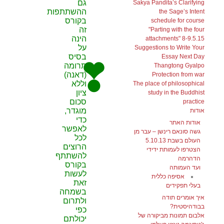
גם
Sakya Pandita’s Clarifying
ההשתתפות
the Sage’s Intent
בקורס
schedule for course
זה
"Parting with the four
הינה
attachments" 8-9.5.15
על
Suggestions to Write Your
בסיס
Essay Next Day
תרומה
Thangtong Gyalpo
(דאנה)
Protection from war
וללא
The place of philosophical
ציון
study in the Buddhist
סכום
practice
מוגדר,
אודות
כדי
אודות האתר
לאפשר
גשה סונאם רינשן – עבר מן
לכל
העולם בשבת 5.10.13
הרוצים
הצטרפו לעמותת ידידי
להשתתף
הדהרמה
בקורס
ועד העמותה
לעשות
אסיפה כללית
זאת
בעלי תפקידים
בשמחה
איך אומרים תודה
ולתרום
בבודהיסטית?
כפי
אלבום תמונות מביקורה של
יכולתם