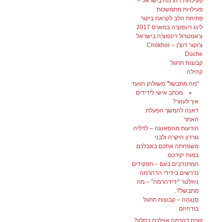
פעילויות דהרמה בישראל –
פעילויות מתמשכות
פתיחת הלב לקראת ביקור
לינג רינפוצ'ה במארס 2017
צ'אמטרול רינפוצ'ה בישראל
צ'וקור דוצ'ן – Chökhor
Düche
קבוצות תרגול
קהילה
"מה מתבשל" משולחן הוועד
מכתב אישי לידידים
איך לעזור?
דאנה להמשך הפעלת
האתר
הודעות מהסאנגה – לדליה
גורדון היקרה ולבני
משפחתה אתכם באבלכם
במות יקירכם.
המתנדבים בעם – תפקידים
נדרשים בידידי הדהרמה
ניוזלטר "ידידהרמה" – מה
מתבשל?..
סַנְגְהַה – קבוצות תרגול
בודהיזם
קורס דהרמה אצלכם בסלון?