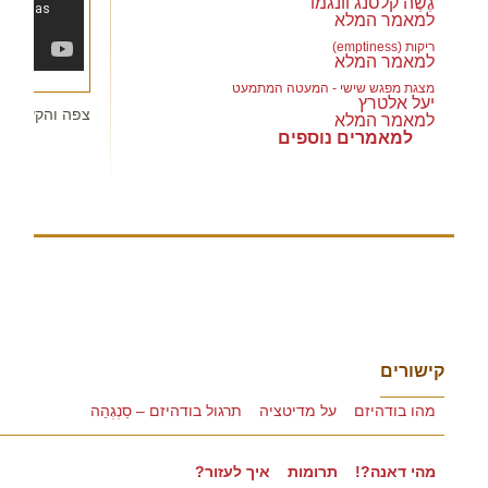
גֶשֶה קלסנג וונגמו
למאמר המלא
ריקות (emptiness)
למאמר המלא
מצגת מפגש שישי - המעטה המתמעט
יעל אלטרץ
צפה והקשב לע
למאמר המלא
למאמרים נוספים
קישורים
מהו בודהיזם
על מדיטציה
תרגול בודהיזם – סַנְגְהַה
מהי דאנה?!
תרומות
איך לעזור?