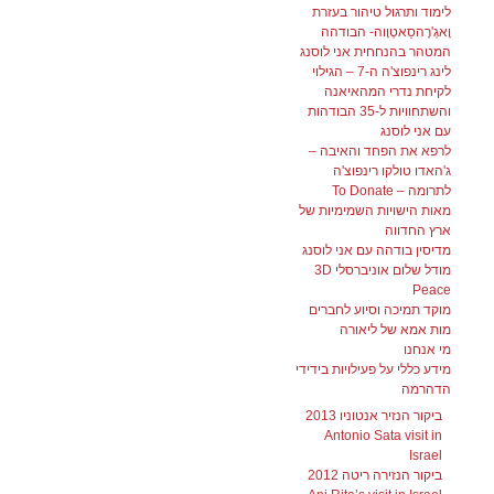
לימוד ותרגול טיהור בעזרת
וָאגְ'רָהסַאטְוָוה- הבודהה
המטהר בהנחחית אני לוסנג
לינג רינפוצ'ה ה-7 – הגילוי
לקיחת נדרי המהאיאנה
והשתחוויות ל-35 הבודהות
עם אני לוסנג
לרפא את הפחד והאיבה –
ג'האדו טולקו רינפוצ'ה
לתרומה – To Donate
מאות הישויות השמימיות של
ארץ החדווה
מדיסין בודהה עם אני לוסנג
מודל שלום אוניברסלי 3D
Peace
מוקד תמיכה וסיוע לחברים
מות אמא של ליאורה
מי אנחנו
מידע כללי על פעילויות בידידי
הדהרמה
ביקור הנזיר אנטוניו 2013
Antonio Sata visit in
Israel
ביקור הנזירה ריטה 2012