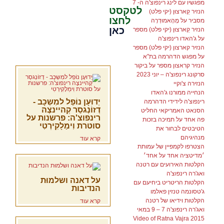
מפגשיו עם לינג רינפוצ'ה ה- 7
לטקסט
הנזיר קַארצוּן (יקי פלט)
לחצו
מסביר על מָהָאמוּדְרָה
כאן
הנזיר קַארצוּן (יקי פלט) מספר
על ג'האדו רינפוצ'ה
הנזיר קארצון (יקי פלט) מספר
על מפגש הדהרמה בת"א
הנזיר קראצון מספר על ביקור
סרקונג רינפוצ'ה – יוני 2023
הנזירה צ'וקיי
הנחייה ממורנו ג'האדו
יְדוּעָן נוֹפֵל למִשְכָּב -
רינפוצ'ה לידידי הדהרמה
דְזוֹנְגסַר קְהיינצֶה
הסנאט האמריקאי החליט
רינפוצ'ה: פרשנות על
פה אחד על תמיכה בזכות
סוטרת וִימַלָקִירְטִי
הטיבטים לבחור את
מנהיגיהם
קרא עוד
הצטרפו לקמפיין של עמותת
׳מדיטציה אחד על אחד׳
הקלטות האירועים עם רטנה
ואג'רה רינפוצ'ה
על דאנה ושלמוּת
הקלטות הריטריט ביחיעם עם
הנדיבות
ג'טסונמה טנזין פאלמו
הקלטות וידיאו של רטנה
קרא עוד
ואג'רה רינפוצ'ה 7 – 9 במאי
2015 Video of Ratna Vajra