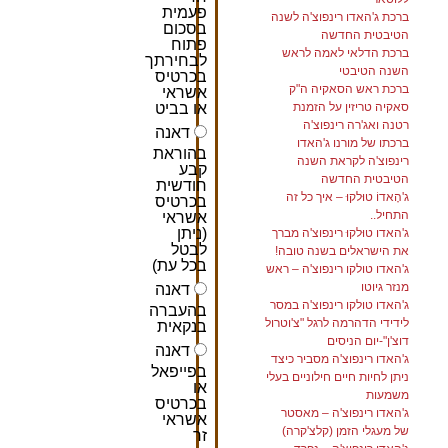
פעמית
ברכת ג'האדו רינפוצ'ה לשנה
בסכום
הטיבטית החדשה
פתוח
ברכת הדלאי לאמה לראש
לבחירתך
השנה הטיבטי
בכרטיס
ברכת ראש הסאקיה ה"ק
אשראי
סאקיה טריזין על הזמנת
או בביט
רטנה ואג'רה רינפוצ'ה
דאנה
ברכתו של מורנו ג'האדו
בהוראת
רינפוצ'ה לקראת השנה
קבע
הטיבטית החדשה
חודשית
ג'הָאדוֹ טוּלקוּ – איך כל זה
בכרטיס
התחיל..
אשראי
(ניתן
ג'האדו טוּלקוּ רינפוצ'ה מברך
לבטל
את הישראלים בשנה טובה!
בכל עת)
ג'האדו טולקו רינפוצ'ה – ראש
מנזר גיוטו
דאנה
ג'האדו טולקו רינפוצ'ה במסר
בהעברה
לידידי הדהרמה לרגל "צ'וטרול
בנקאית
דוצ'ן"-יום הניסים
דאנה
ג'האדו רינפוצ'ה מסביר כיצד
בפייפאל
ניתן לחיות חיים חילוניים בעלי
או
משמעות
בכרטיס
ג'האדו רינפוצ'ה – מאסטר
אשראי
של מעגלי הזמן (קלצ'קרה)
זר