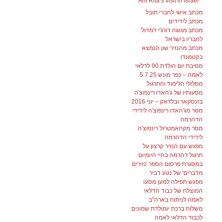
Ani Rita’s visit in Israel
מכתב אישי לחברי תובל
מכתב לידידים
מכתב מגשה דורג'י דמדול
לחבריו בישראל
מכתב מהנזיר שון הנמצא
בקטמנדו
מסיבת יום הולדת 90 לדלאי
לאמה – כפר מונש 5.7.25
מסלולי הלימוד והתרגול
מסעותיו של ג'האדו רינפוצ'ה
בזנסקאר ובלדאק – יוני 2016
מסר מג'האדו רינפוצ'ה לידידי
הדהרמה
מסר מקהאמטרול רינפוצ'ה
לידידי הדהרמה
מפגש עם הנזיר קרצון על
תרגול דהרמה בחיי היומיום
במסגרת פרסום הספר 'נזירים
מדברים' של נטע דביר
מפגש תפילה למען מסעו
המוצלח של כבוד הדלאי
לאמה לניתוח בארה"ב
משלוח ברכת יומולדת שמונים
לכבוד הדלאי לאמה