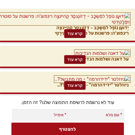
יְדוּעָן נוֹפֵל למִשְכָּב - דְזוֹנְגסַר קְהיינצֶה
רינפוצ'ה: פרשנות על סוטרת וִימַלָקִירְטִי
קרא עוד
על דאנה ושלמוּת הנדיבות
קרא עוד
ניוזלטר "ידידהרמה" - מה מתבשל?..
קרא עוד
עוד לא נרשמת לרשימת התפוצה שלנו? זה הזמן.