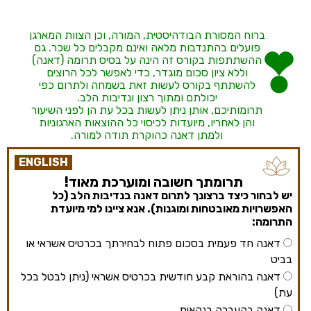
ברוח המסורת הבודהיסטית, המורה, וכן הצוות המארגן
פועלים בהתנדבות מלאה ואינם מקבלים כל שכר. גם
ההשתתפות בקורס זה הינה על בסיס תרומה (דאנה)
וללא ציון סכום מוגדר, כדי לאפשר לכל הרוצים
להשתתף בקורס לעשות זאת בשמחה ולתרום כפי
יכולתם ומתוך רצון ונדיבות הלב.
תרומותיכם, אותן ניתן לעשות בכל עת הן לפני השיעור
והן לאחריו, מיועדות לכיסוי כל ההוצאות הארגוניות
ולמתן דאנה כהוקרת תודה למורה.
ENGLISH
תרומתך חשובה ומוערכת מאוד!
יש לבחור כיצד ברצונך לתרום דאנה בנדיבות הלב (כל
האפשרויות מאובטחות ומוגנות). אנא ציינו למי מיועדת
התרומה:
דאנה חד פעמית בסכום פתוח לבחירתך בכרטיס אשראי או
בביט
דאנה בהוראת קבע חודשית בכרטיס אשראי (ניתן לבטל בכל
עת)
דאנה בהעברה בנקאית