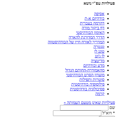
פעילויות עפ"י נושא
אסיפה
בודהיזם א-ת
דהרמה בעברית
דף ביקור מורה
האימון הבודהיסטי
הדרך המדורגת להארה
המדריך לאורח חייו של הבודהיסטווה
טַנְטְרָה
טונג לן
לו ג'ונג
מדיטציה
מדע ובודהיזם
מהאמודרה-החותם הגדול
מועדון הסרט הבודהיסטי
סוטרות ותפילות
פילוסופיה בודהיסטית
פסיכולוגיה בודהיסטית
קרמה
פעילויות שאינן מטעם העמותה »
שם
*
דוא"ל