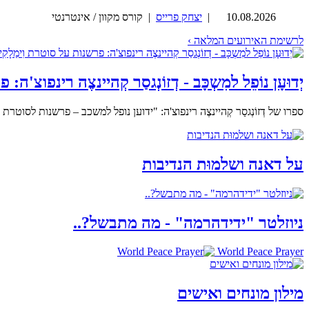
10.08.2026
|
יצחק פרייס
| קורס מקוון / אינטרנטי
לרשימת האירועים המלאה ›
יְדוּעָן נוֹפֵל למִשְכָּב - דְזוֹנְגסַר קְהיינצֶה רינפוצ'ה
ספרו של דְזוֹנְגסַר קְהיינצֶה רינפוצ'ה: "ידוען נופל למשכב – פרשנות לסו
על דאנה ושלמוּת הנדיבות
ניוזלטר "ידידהרמה" - מה מתבשל?..
World Peace Prayer
מילון מונחים ואישים