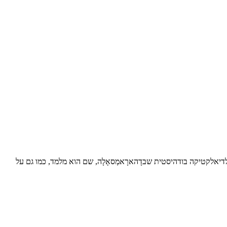
 לדיאלקטיקה בודהיסטית שבדָהארָאמְסאָלָה, שם הוא מלמד, כמו גם על