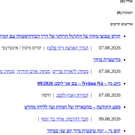
אודיו (0)
תמונות (0)
אירועים קרובים
קורס שבועי מקוון על התרגול הרוחני של דרך הבודהיסטווה עם הנזיר
07.08.2026
|
הנזיר קַארצוּן (יקי פלט)
| קורס מקוון / אינטרנטי
מדיטציית בוקר
07.08.2026
|
מנחה: ליאורה פרייס
מנחה: אדם חודרה
מנחה: מ
ניוּנג-נֶה – Nyüng Nä – עם אני לוסנג 09/2026
07.08.2026
|
הנזירה (אני) לוסנג
| חיפה
מסע התודעה – מהבארדו של המוות ועד ללידה מחדש
09.08.2026
|
חבר דהרמה: איקי בר יוסף
|
קום ניי – יוגה טיבטית מידי יום שני בבוקר