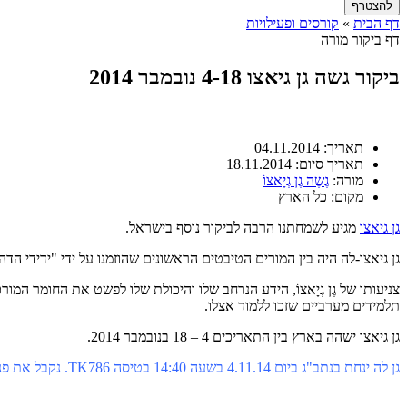
דף הבית
»
קורסים ופעילויות
דף ביקור מורה
ביקור גשה גן גיאצו 4-18 נובמבר 2014
תאריך:
04.11.2014
תאריך סיום:
18.11.2014
מורה:
גֶשֶה גֶן גְיָאצוֹ
מקום:
כל הארץ
גן גיאצו
מגיע לשמחתנו הרבה לביקור נוסף בישראל.
גן גיאצו-לה היה בין המורים הטיבטים הראשונים שהוזמנו על ידי "ידידי הד
צניעותו של גֶן גְיָאצוֹ, הידע הנרחב שלו והיכולת שלו לפשט את החומר המ
תלמידים מערביים שזכו ללמוד אצלו.
גן גיאצו ישהה בארץ בין התאריכים 4 – 18 בנובמבר 2014.
גן לה ינחת בנתב"ג ביום 4.11.14 בשעה 14:40 בטיסה TK786. נקבל את פניו בשעה זו באולם קבלת הפנים, טיסות נכנסות.