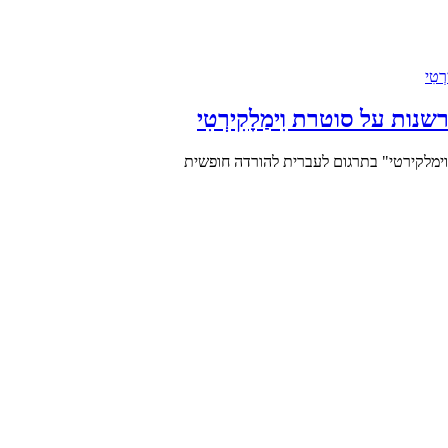
: פרשנות על סוטרת וִימַלָקִירְטִי
טרת וימלקירטי" בתרגום לעברית להורדה חופשית