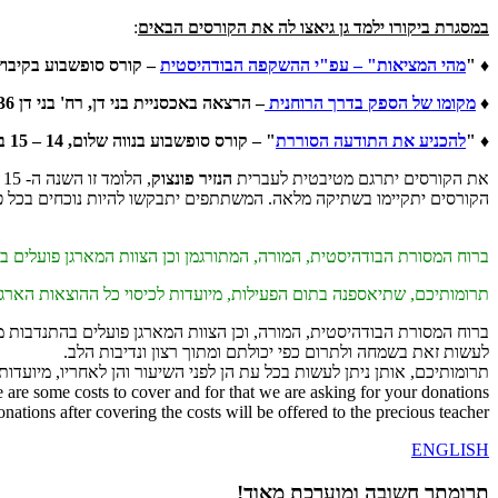
במסגרת ביקורו ילמד גן גיאצו לה את הקורסים הבאים
:
♦ "
מהי המציאות" – עפ"י ההשקפה הבודהיסטית
– קורס סופשבוע בקיבוץ יחיעם, 6 – 8 בנובמבר 4
♦
מקומו של הספק בדרך הרוחנית
– הרצאה באכסניית בני דן, רח' בני דן 36, 11 בנובמבר 2014 בשעה 17:00
♦ "
להכניע את התודעה הסוררת
" – קורס סופשבוע בנווה שלום, 14 – 15 בנובמבר 2014 [ללא לינה].
את הקורסים יתרגם מטיבטית לעברית
הנזיר פונצוק
, הלומד זו השנה ה- 15 לתואר גשה במנזר בדרום הודו.
הקורסים יתקיימו בשתיקה מלאה. המשתתפים יתבקשו להיות נוכחים בכל פר
ברוח המסורת הבודהיסטית, המורה, המתורגמן וכן הצוות המארגן פועלים ב
תרומותיכם, שתיאספנה בתום הפעילות, מיועדות לכיסוי כל ההוצאות הארגו
ברוח המסורת הבודהיסטית, המורה, וכן הצוות המארגן פועלים בהתנדבות 
לעשות זאת בשמחה ולתרום כפי יכולתם ומתוך רצון ונדיבות הלב.
תרומותיכם, אותן ניתן לעשות בכל עת הן לפני השיעור והן לאחריו, מיועדו
e are some costs to cover and for that we are asking for your donations.
nations after covering the costs will be offered to the precious teacher.
ENGLISH
תרומתך חשובה ומוערכת מאוד!