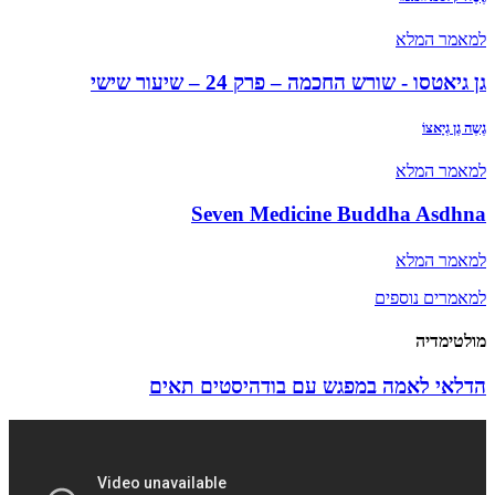
למאמר המלא
גן גיאטסו - שורש החכמה – פרק 24 – שיעור שישי
גֶשֶה גֶן גְיָאצוֹ
למאמר המלא
Seven Medicine Buddha Asdhna
למאמר המלא
למאמרים נוספים
מולטימדיה
הדלאי לאמה במפגש עם בודהיסטים תאים