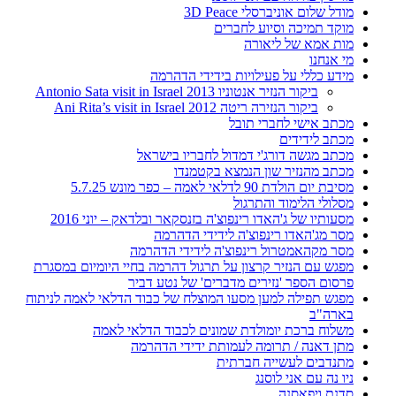
מודל שלום אוניברסלי 3D Peace
מוקד תמיכה וסיוע לחברים
מות אמא של ליאורה
מי אנחנו
מידע כללי על פעילויות בידידי הדהרמה
ביקור הנזיר אנטוניו 2013 Antonio Sata visit in Israel
ביקור הנזירה ריטה 2012 Ani Rita’s visit in Israel
מכתב אישי לחברי תובל
מכתב לידידים
מכתב מגשה דורג'י דמדול לחבריו בישראל
מכתב מהנזיר שון הנמצא בקטמנדו
מסיבת יום הולדת 90 לדלאי לאמה – כפר מונש 5.7.25
מסלולי הלימוד והתרגול
מסעותיו של ג'האדו רינפוצ'ה בזנסקאר ובלדאק – יוני 2016
מסר מג'האדו רינפוצ'ה לידידי הדהרמה
מסר מקהאמטרול רינפוצ'ה לידידי הדהרמה
מפגש עם הנזיר קרצון על תרגול דהרמה בחיי היומיום במסגרת
פרסום הספר 'נזירים מדברים' של נטע דביר
מפגש תפילה למען מסעו המוצלח של כבוד הדלאי לאמה לניתוח
בארה"ב
משלוח ברכת יומולדת שמונים לכבוד הדלאי לאמה
מתן דאנה / תרומה לעמותת ידידי הדהרמה
מתנדבים לעשייה חברתית
ניו נה עם אני לוסנג
סדנת ויפאסנה