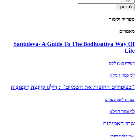
ספרייה ולימוד
מאמרים
Santideva- A Guide To The Bodhisattva Way Of
Life
הנזירה (אני) לוסנג
למאמר המלא
"כציפורים החוצות את השמיים" : דִילְגוֹ קייֶנְצֶה רִינְפּוֹצֵ'ה
מנחה: ליאורה פרייס
למאמר המלא
שתי האמיתות
גֶשֶה קלסנג וונגמו