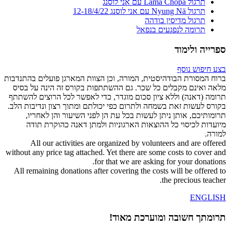
תרגול Lama Chöpa עם אני לוסנג
תרגול Nyung Nä עם אני לוסנג 12-18/4/22
תרגול מדיסין בודהה
תרומה לנפגעים בנפאל
ספרייה ולימוד
בצע חיפוש נוסף
ברוח המסורת הבודהיסטית, המורה, וכן הצוות המארגן פועלים בהתנדבות
מלאה ואינם מקבלים כל שכר. גם ההשתתפות בקורס זה הינה על בסיס
תרומה (דאנה) וללא ציון סכום מוגדר, כדי לאפשר לכל הרוצים להשתתף
בקורס לעשות זאת בשמחה ולתרום כפי יכולתם ומתוך רצון ונדיבות הלב.
תרומותיכם, אותן ניתן לעשות בכל עת הן לפני השיעור והן לאחריו,
מיועדות לכיסוי כל ההוצאות הארגוניות ולמתן דאנה כהוקרת תודה
למורה.
All our activities are organized by volunteers and are offered
without any price tag attached. Yet there are some costs to cover and
for that we are asking for your donations.
All remaining donations after covering the costs will be offered to
the precious teacher.
ENGLISH
תרומתך חשובה ומוערכת מאוד!