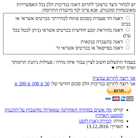
יש לבחור כיצד ברצונך לתרום דאנה בנדיבות הלב (כל האפשרויות
מאובטחות ומוגנות). אנא ציינו למי מיועדת התרומה:
דאנה חד פעמית בסכום פתוח לבחירתך בכרטיס אשראי או
בביט
דאנה בהוראת קבע חודשית בכרטיס אשראי (ניתן לבטל בכל
עת)
דאנה בהעברה בנקאית
דאנה בפייפאל או בכרטיס אשראי זר
בעמוד התשלום חשוב לציין עבור איזה מורה / פעילות ניתנת תרומתך
זאת! תודה ♥
אני רוצה לתרום עכשיו!
אני רוצה לתרום בנדיבות הלב סכום חודשי של:
50 ₪
100 ₪
200 ₪
קורס:
מה אשים במזוודה האחרונה שאארוז? מחשבות על ההכנות
למסענו האחרון
מורה:
הנזירה (אני) לוסנג
תאריך:
13.12.2016