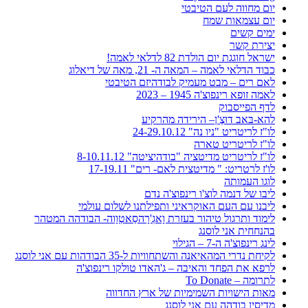
יום מחווה לעם הטיבטי
יום עצמאות שמח
ימים קשים
יצירת קשר
ישראל חוגגת יום הולדת 82 לדלאי לאמה!
כבוד הדלאי לאמה – המאה ה- 21, מאה של דיאלוג
לאם רים – מבט מעמיק לבודהיזם הטיבטי
לאמה זופא רינפוצ'ה 1945 – 2023
לדף הפייסבוק
להא-בּאב דוּצֶ'ן– הירידה מהרקיע
לו"ז לריטריט "ניו נה" 24-29.10.12
לו"ז לריטריט טארה
לו"ז לריטריט מדיטציה "בודהיציטה" 8-10.11.12
לו'ז לרטריט: " מדיטצית לאם- רים" 17-19.11
לוגו העמותה
ליבו של דנמה לוצ'ו רינפוצ'ה נדם
ליבנו עם העם האוקראיני ותפילתנו לשלום עולמי
לימוד ותרגול טיהור בעזרת וָאגְ'רָהסַאטְוָוה- הבודהה המטהר
בהנחחית אני לוסנג
לינג רינפוצ'ה ה-7 – הגילוי
לקיחת נדרי המהאיאנה והשתחוויות ל-35 הבודהות עם אני לוסנג
לרפא את הפחד והאיבה – ג'האדו טולקו רינפוצ'ה
לתרומה – To Donate
מאות הישויות השמימיות של ארץ החדווה
מדיסין בודהה עם אני לוסנג