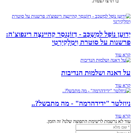
בו תרצו לצפות.
יְדוּעָן נוֹפֵל למִשְכָּב - דְזוֹנְגסַר קְהיינצֶה רינפוצ'ה:
פרשנות על סוטרת וִימַלָקִירְטִי
קרא עוד
על דאנה ושלמוּת הנדיבות
קרא עוד
ניוזלטר "ידידהרמה" - מה מתבשל?..
קרא עוד
עוד לא נרשמת לרשימת התפוצה שלנו? זה הזמן.