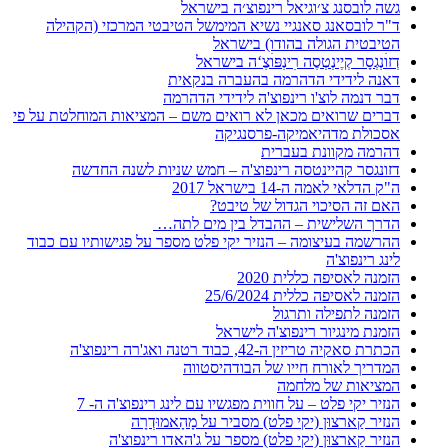
גשה לובסנג צ׳וגיאל רינפוצ׳ה בישראל
ד"ר לובסאנג סאנגיי נשיא המימשל הטיבטי המרכזי (הקהילה
הטיבטית הגולה בהודו) בישראל
דְזוׄנְגְסָר קְיֶינְטְסֶה רׅינְפּוׄצֶ‘ה בישראל
דאנה לידידי הדהרמה בהעברה בנקאית
דבר דנמה לוצ'ו רינפוצ'ה לידידי הדהרמה
דברים שרואים מכאן לא רואים משם – המציאות המוחלטת על פי
אסכולת מדהיאמיקה-פרסנגיקה
דהרמה מקוונת בעברית
דזונגסר קהיינטסה רינפוצ'ה – חמש שניות לשנה החדשה
ה"ק הדלאי לאמה ה-14 בישראל 2017
האם זה הסיכוי הגדול של טיבט?
הדרך השלישית – ההבדל בין מים לתה…
ההרשמה בעיצומה – הנזיר יקי פלט מספר על פגישותיו עם כבוד
לינג רינפוצ'ה
הזמנה לאסיפה כללית 2020
הזמנה לאסיפה כללית 25/6/2024
הזמנה לתפילה ותרגול
הזמנת מינגיור רינפוצ'ה לישראל
הכתרת סאקיה טריזין ה-42, כבוד רטנה ואג'רה רינפוצ'ה
המדריך לאורח חייו של הבודהיסטווה
המציאות של מלחמה
הנזיר יקי פלט – על חווית מפגשיו עם לינג רינפוצ'ה ה- 7
הנזיר קַארצוּן (יקי פלט) מסביר על מָהָאמוּדְרָה
הנזיר קַארצוּן (יקי פלט) מספר על ג'האדו רינפוצ'ה