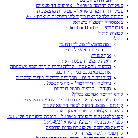
פעילויות דהרמה בישראל – אירועים חד פעמיים
פעילויות דהרמה בישראל – פעילויות מתמשכות
פתיחת הלב לקראת ביקור לינג רינפוצ'ה במארס 2017
צ'אמטרול רינפוצ'ה בישראל
צ'וקור דוצ'ן – Chökhor Düche
קבוצות תרגול
קהילה
"מה מתבשל" משולחן הוועד
מכתב אישי לידידים
איך לעזור?
דאנה להמשך הפעלת האתר
הודעות מהסאנגה – לדליה גורדון היקרה ולבני משפחתה
אתכם באבלכם במות יקירכם.
המתנדבים בעם – תפקידים נדרשים בידידי הדהרמה
ניוזלטר "ידידהרמה" – מה מתבשל?..
סַנְגְהַה – קבוצות תרגול בודהיזם
קורס דהרמה אצלכם בסלון?
קורס תעודת נאלנדא – קבוצת לימוד שבועית בתל אביב
קיץ חם – מבצע הנחות לספרי ההוצאה לאור
קישור להקלטות הרטריט ומתן דאנה
קנפו קלסנג נימה רינפוצ'ה בישראל – תוכנית ביקור יוני-יולי 2015
קנפו קלסנג נימה רינפוצ'ה בישראל 13/1-8/2
קריאה משותפת של סוטרת מהות החוכמה
קרן פנסיה לגשה פמה דורג'ה