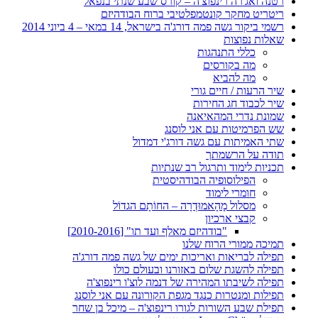
רטנה ואג'רה רינפוצ'ה – קורס שבע שנתי בנפאל
ריטריט מחקר קונטמפלטיבי ברוח הבודהיזם
רשמי ביקור גשה פמה דורג'ה בישראל, 14 במאי – 4 ביוני 2014
שאלות נפוצות
כללי התנהגות
מה בקורסים
מה להביא
שיר הרעות / חיים גורי
שיר לכבוד חג החירות
שמונת נדרי המהאיאנה
שש הפרמיטות עם אני לוסנג
שתי האמיתות עם גשה דורג'י דמדול
תודה על הרשמתך
תכניות לימוד ותרגול רב שנתיות
הפילוסופיה הבודהיסטית
חומרי לימוד
מסלול מָהָאמוּדְרָה – החוֹתָם הגדוֹל
קבצי ארכיון
"בודהיזם מאלף ועד תו" [2010-2016]
תמיכה ממורי הרוח שלנו
תפילה לבריאות ואריכות ימים של גשה פמה דורג'ה
תפילה להשגת שלום באזורנו ובעולם כולו
תפילה לשיבתו המהירה של דנמה לוצ'ו רינפוצ'ה
תפילות ומנטרות כנגד מגפת הקורונה עם אני לוסנג
תפילת שבע השורות לגורו רינפוצ'ה – מיכל בן שחר