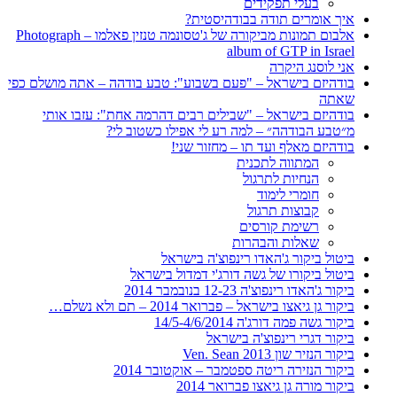
בעלי תפקידים
איך אומרים תודה בבודהיסטית?
אלבום תמונות מביקורה של ג'טסונמה טנזין פאלמו – Photograph
album of GTP in Israel
אני לוסנג היקרה
בודהיזם בישראל – "פעם בשבוע": טבע בודהה – אתה מושלם כפי
שאתה
בודהיזם בישראל – "שבילים רבים דהרמה אחת": עזבו אותי
מ״טבע הבודהה״ – למה רע לי אפילו כשטוב לי?
בודהיזם מאלף ועד תו – מחזור שני!
המתווה לתכנית
הנחיות לתרגול
חומרי לימוד
קבוצות תרגול
רשימת קורסים
שאלות והבהרות
ביטול ביקור ג'האדו רינפוצ'ה בישראל
ביטול ביקורו של גשה דורג'י דמדול בישראל
ביקור ג'האדו רינפוצ'ה 12-23 בנובמבר 2014
ביקור גן גיאצו בישראל – פברואר 2014 – תם ולא נשלם…
ביקור גשה פמה דורג'ה 14/5-4/6/2014
ביקור דגרי רינפוצ'ה בישראל
ביקור הנזיר שון 2013 Ven. Sean
ביקור הנזירה ריטה ספטמבר – אוקטובר 2014
ביקור מורה גן גיאצו פברואר 2014