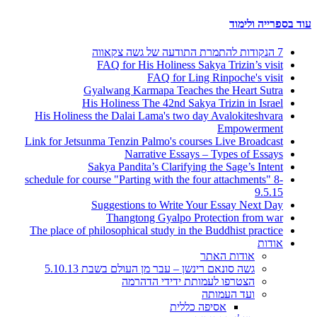
עוד בספרייה ולימוד
7 הנקודות להתמרת התודעה של גשה צקאווה
FAQ for His Holiness Sakya Trizin’s visit
FAQ for Ling Rinpoche's visit
Gyalwang Karmapa Teaches the Heart Sutra
His Holiness The 42nd Sakya Trizin in Israel
His Holiness the Dalai Lama's two day Avalokiteshvara
Empowerment
Link for Jetsunma Tenzin Palmo's courses Live Broadcast
Narrative Essays – Types of Essays
Sakya Pandita’s Clarifying the Sage’s Intent
schedule for course "Parting with the four attachments" 8-
9.5.15
Suggestions to Write Your Essay Next Day
Thangtong Gyalpo Protection from war
The place of philosophical study in the Buddhist practice
אודות
אודות האתר
גשה סונאם רינשן – עבר מן העולם בשבת 5.10.13
הצטרפו לעמותת ידידי הדהרמה
ועד העמותה
אסיפה כללית