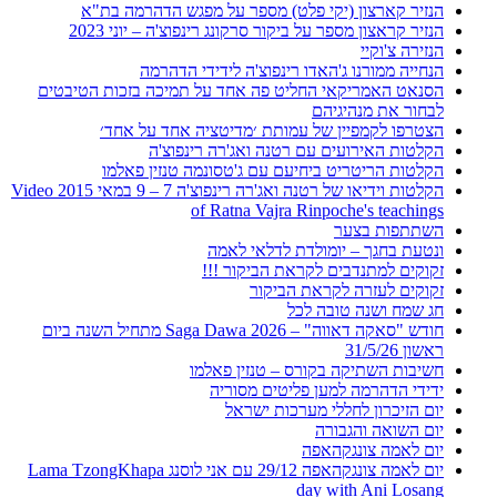
הנזיר קארצון (יקי פלט) מספר על מפגש הדהרמה בת"א
הנזיר קראצון מספר על ביקור סרקונג רינפוצ'ה – יוני 2023
הנזירה צ'וקיי
הנחייה ממורנו ג'האדו רינפוצ'ה לידידי הדהרמה
הסנאט האמריקאי החליט פה אחד על תמיכה בזכות הטיבטים
לבחור את מנהיגיהם
הצטרפו לקמפיין של עמותת ׳מדיטציה אחד על אחד׳
הקלטות האירועים עם רטנה ואג'רה רינפוצ'ה
הקלטות הריטריט ביחיעם עם ג'טסונמה טנזין פאלמו
הקלטות וידיאו של רטנה ואג'רה רינפוצ'ה 7 – 9 במאי 2015 Video
of Ratna Vajra Rinpoche's teachings
השתתפות בצער
ונטעת בחגך – יומולדת לדלאי לאמה
זקוקים למתנדבים לקראת הביקור !!!
זקוקים לעזרה לקראת הביקור
חג שמח ושנה טובה לכל
חודש "סאקה דאווה" – Saga Dawa 2026 מתחיל השנה ביום
ראשון 31/5/26
חשיבות השתיקה בקורס – טנזין פאלמו
ידידי הדהרמה למען פליטים מסוריה
יום הזיכרון לחללי מערכות ישראל
יום השואה והגבורה
יום לאמה צונגקהאפה
יום לאמה צונגקהאפה 29/12 עם אני לוסנג Lama TzongKhapa
day with Ani Losang