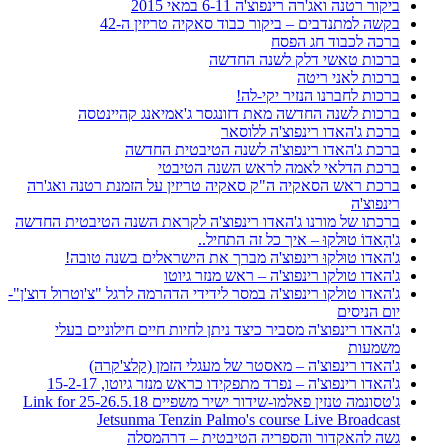
ביקור רטנה ואג'רה רינפוצ'ה 6-11 במאי 2015
בקשה למתנדבים – ביקור כבוד סאקיה טריזין ה-42
ברכה לכבוד חג הפסח
ברכות טאשי דלק לשנה החדשה
ברכות לאני ריטה
ברכות לחברנו הנזיר יקי-לה!
ברכות לשנה החדשה מאת דזונגסר ג'אמיאנג קהיינטסה
ברכת ג'האדו רינפוצ'ה ללוסאר
ברכת ג'האדו רינפוצ'ה לשנה הטיבטית החדשה
ברכת הדלאי לאמה לראש השנה הטיבטי
ברכת ראש הסאקיה ה"ק סאקיה טריזין על הזמנת רטנה ואג'רה
רינפוצ'ה
ברכתו של מורנו ג'האדו רינפוצ'ה לקראת השנה הטיבטית החדשה
ג'הָאדוֹ טוּלקוּ – איך כל זה התחיל..
ג'האדו טוּלקוּ רינפוצ'ה מברך את הישראלים בשנה טובה!
ג'האדו טולקו רינפוצ'ה – ראש מנזר גיוטו
ג'האדו טולקו רינפוצ'ה במסר לידידי הדהרמה לרגל "צ'וטרול דוצ'ן"-
יום הניסים
ג'האדו רינפוצ'ה מסביר כיצד ניתן לחיות חיים חילוניים בעלי
משמעות
ג'האדו רינפוצ'ה – מאסטר של מעגלי הזמן (קלצ'קרה)
ג'האדו רינפוצ'ה – נפרד מתפקידו כראש מנזר גיוטו, 15-2-17
ג'טסונמה טנזין פאלמו-שידור ישיר משפיים 25-26.5.18 Link for
Jetsunma Tenzin Palmo's course Live Broadcast
גשה להאקדור והספריה הטיבטית – דרהמסלה