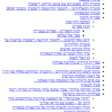
סוטרת הלב, מפגש זום עם צנשב סרקונג רינפוצ'ה
סוטרת וימאלקירטי – דזונגסר קהיינטסה רינפוצ'ה, נובמבר 2018
סנגהת המשפחות
ספרייה ולימוד
המלצה לקריאה!
חנות ספרים
חנות הספרים – ספרים בעברית
ספר אזל במלאי
יְדוּעָן נוֹפֵל למִשְכָּב – דְזוֹנְגסַר קְהיינצֶה רינפוצ'ה: פרשנות על
סוטרת וִימַלָקִירְטִי
מילון מונחים ואישים
שירי הלל לעשרים ואחת הטארות
Q דאלי לאמה
ספריית הידידים מחדשת פעילות
עברנו בית
עדכון חשוב לחדשים ולותיקים – התכנית "בודהיזם מאלף ועד תו"!
על דאנה ושלמוּת הנדיבות
עם סיום ביקורה של ג'טסונמה טנזין פאלמו…
פוג'ה לטארה
פוג'ת "מדיסין בודהה" עבור טובטן צ'וקי בהנחיית הנזירה ריטה
פעילויות דהרמה בישראל
"חינוך אוניברסלי" או הטמעת עקרונות בודהיסטים בחיי
היום יום – מפגש עם מריאן אוד'נר
הדרך המדורגת להארה סדרה של מדיטציות במסורת
הבודהיזם הטיבטי