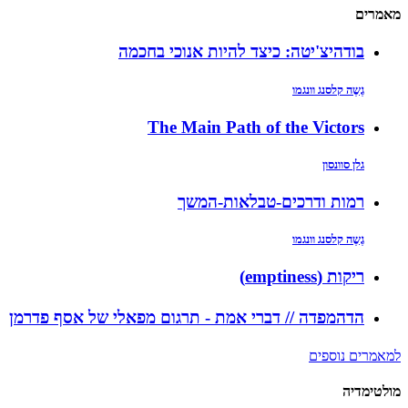
מאמרים
בודהיצ'יטה: כיצד להיות אנוכי בחכמה
גֶשֶה קלסנג וונגמו
The Main Path of the Victors
גלן סוונסון
רמות ודרכים-טבלאות-המשך
גֶשֶה קלסנג וונגמו
ריקות (emptiness)
הדהמפדה // דברי אמת - תרגום מפאלי של אסף פדרמן
למאמרים נוספים
מולטימדיה