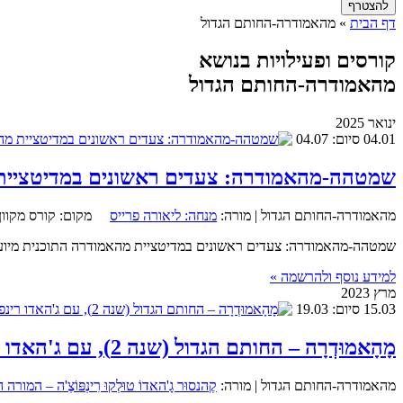
דף הבית
» מהאמודרה-החותם הגדול
קורסים ופעילויות בנושא
מהאמודרה-החותם הגדול
ינואר 2025
04.01
סיום: 04.07
שמטהה-מהאמודרה: צעדים ראשונים במדיטציית
מהאמודרה-החותם הגדול |
מורה:
מנחה: ליאורה פרייס
מקום:
קורס מקוון
שמטהה-מהאמודרה: צעדים ראשונים במדיטציית מהאמודרה התוכנית מיועדת
למידע נוסף ולהרשמה »
מרץ 2023
15.03
סיום: 19.03
מָהָאמוּדְרָה – החותם הגדול (שנה 2), עם ג'האדו רינפוצ'ה Jhado Tulku Rinpoche – Mahamudra – The Great Seal (Year 2)
מהאמודרה-החותם הגדול |
מורה:
קֶהנסוּר גָ'האדוֹ טוּלְקוּ רִינְפּוֹצֶ'ה – המ