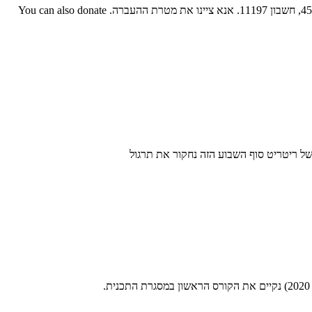
For donating using PayPal please press on the button below: כמו כן ניתן לעשות העברה בנקאית לזכות ידידי הדהרמה, בנק הפועלים סניף היצירה 459, חשבון 11197. אנא ציינו את מטרת ההעברה. You can also donate
 של ריטריט סוף השבוע הזה נחקור את תרגול