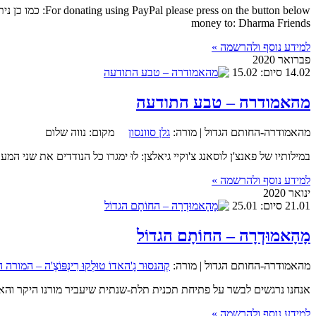
money to: Dharma Friends
למידע נוסף ולהרשמה »
פברואר 2020
14.02
סיום: 15.02
מהאמודרה – טבע התודעה
מהאמודרה-החותם הגדול |
מורה:
גלן סוונסון
מקום:
נווה שלום
במילותיו של פאנצ'ן לוסאנג צ'וקיי גיאלצן: לוּ ימגרו כל הנודדים את שנ
למידע נוסף ולהרשמה »
ינואר 2020
21.01
סיום: 25.01
מָהָאמוּדְרָה – החוֹתָם הגדוֹל
מהאמודרה-החותם הגדול |
מורה:
קֶהנסוּר גָ'האדוֹ טוּלְקוּ רִינְפּוֹצֶ'ה – המ
אנחנו נרגשים לבשר על פתיחת תכנית תלת-שנתית שיעביר מורנו היקר והאהוב ג'הָאדוֹ טוּלקוּ רינפוצ'
למידע נוסף ולהרשמה »