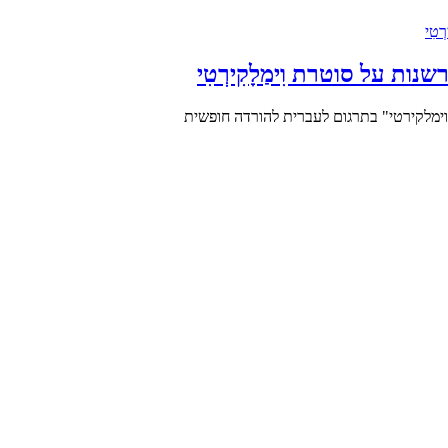
: פרשנות על סוטרת וִימַלָקִירְטִי
טרת וימלקירטי" בתרגום לעברית להורדה חופשית