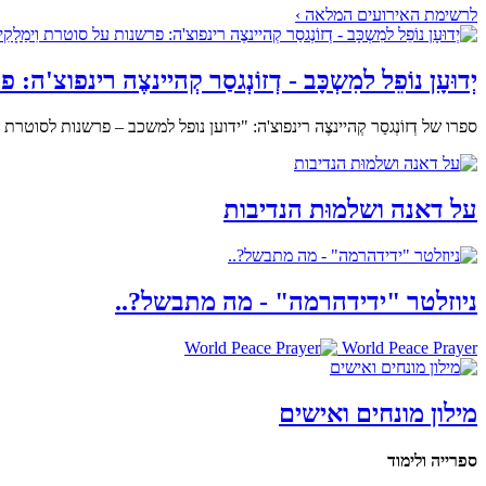
לרשימת האירועים המלאה ›
יְדוּעָן נוֹפֵל למִשְכָּב - דְזוֹנְגסַר קְהיינצֶה רינפוצ'ה
ספרו של דְזוֹנְגסַר קְהיינצֶה רינפוצ'ה: "ידוען נופל למשכב – פרשנות לסו
על דאנה ושלמוּת הנדיבות
ניוזלטר "ידידהרמה" - מה מתבשל?..
World Peace Prayer
מילון מונחים ואישים
ספרייה ולימוד