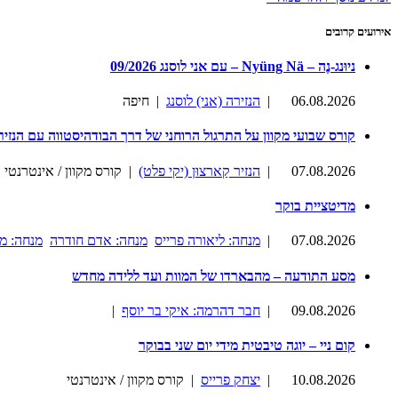
אירועים קרובים
ניוּנג-נֶה – Nyüng Nä – עם אני לוסנג 09/2026
06.08.2026
|
הנזירה (אני) לוסנג
| חיפה
קורס שבועי מקוון על התרגול הרוחני של דרך הבודהיסטווה עם הנזיר
07.08.2026
|
הנזיר קַארצוּן (יקי פלט)
| קורס מקוון / אינטרנטי
מדיטציית בוקר
07.08.2026
|
מנחה: ליאורה פרייס
מנחה: אדם חודרה
מנחה: מ
מסע התודעה – מהבארדו של המוות ועד ללידה מחדש
09.08.2026
|
חבר דהרמה: איקי בר יוסף
|
קום ניי – יוגה טיבטית מידי יום שני בבוקר
10.08.2026
|
יצחק פרייס
| קורס מקוון / אינטרנטי