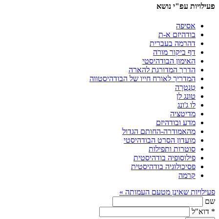
פעילויות עפ"י נושא
אסיפה
בודהיזם א-ת
דהרמה בעברית
דף ביקור מורה
האימון הבודהיסטי
הדרך המדורגת להארה
המדריך לאורח חייו של הבודהיסטווה
טַנְטְרָה
טונג לן
לו ג'ונג
מדיטציה
מדע ובודהיזם
מהאמודרה-החותם הגדול
מועדון הסרט הבודהיסטי
סוטרות ותפילות
פילוסופיה בודהיסטית
פסיכולוגיה בודהיסטית
קרמה
פעילויות שאינן מטעם העמותה »
שם
*
דוא"ל