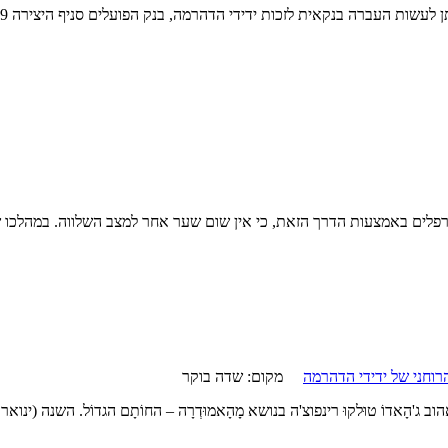
י המערפלים באמצעות הדרך הזאת, כי אין שום שער אחר למצב השלווה. במהלכו
ורה הרוחני של ידידי הדהרמה
מקום:
שדה בוקר
ה בנושא מָהָאמוּדְרָה – החוֹתָם הגדוֹל. השנה (ינואר 2020) נקיים את הקורס הראשון במסגרת התכנית.