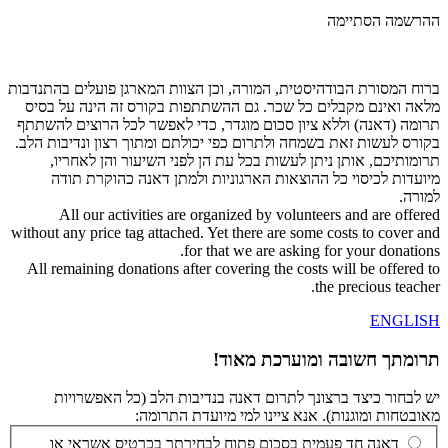
ההרשמה הסתיימה
ברוח המסורת הבודהיסטית, המורה, וכן הצוות המארגן פועלים בהתנדבות
מלאה ואינם מקבלים כל שכר. גם ההשתתפות בקורס זה הינה על בסיס
תרומה (דאנה) וללא ציון סכום מוגדר, כדי לאפשר לכל הרוצים להשתתף
בקורס לעשות זאת בשמחה ולתרום כפי יכולתם ומתוך רצון ונדיבות הלב.
תרומותיכם, אותן ניתן לעשות בכל עת הן לפני השיעור והן לאחריו,
מיועדות לכיסוי כל ההוצאות הארגוניות ולמתן דאנה כהוקרת תודה
למורה.
All our activities are organized by volunteers and are offered
without any price tag attached. Yet there are some costs to cover and
for that we are asking for your donations.
All remaining donations after covering the costs will be offered to
the precious teacher.
ENGLISH
תרומתך חשובה ומוערכת מאוד!
יש לבחור כיצד ברצונך לתרום דאנה בנדיבות הלב (כל האפשרויות
מאובטחות ומוגנות). אנא ציינו למי מיועדת התרומה:
דאנה חד פעמית בסכום פתוח לבחירתך בכרטיס אשראי או