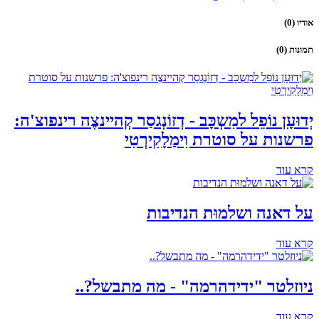
אודיו (0)
תמונות (0)
יְדוּעָן נוֹפֵל למִשְכָּב - דְזוֹנְגסַר קְהיינצֶה רינפוצ'ה:
פרשנות על סוטרת וִימַלָקִירְטִי
קרא עוד
על דאנה ושלמוּת הנדיבות
קרא עוד
ניוזלטר "ידידהרמה" - מה מתבשל?..
קרא עוד