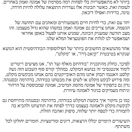
ביותר לא מתאפשריות בלי לפחות רמה מסוימת של אמונה ואמון באחרים.
לעומת זאת, כאשר תכונות אלו נעדרות התוצאה עלולה להיות חרדה,
טינה, בדידות ואפילו דיכאון.
יחד עם זאת, כדי לחיות חיים משמעותיים ומאוזנים עם תחושה של
הגשמה, אנחנו צריכים גם אמונה ואמון במשהו שהוא גדול מעצמנו. זהו
מצב תודעה שמעניק הכוונה, שמניע אותנו לפעול באופן אחראי
ושמאפשר לנו לגלות את הפוטנציאל המלא שלנו.
אחד מהנושאים החשובים ביותר של הפילוסופיה הבודהיסטית הוא הנושא
שנקרא בטיבטית "קְיַאב-דְרוֹ", או "מקלט".
לפיכך, כחלק מהתכנית "בודהיזם מאלף ועד תו", אנו מציעים ריטריט
לימוד אינטנסיבי זה בנושא המקלט. במהלך קורס סוף השבוע הזה גשה
קלסנג וואנגמו תבחן אתנו מהם האובייקטים בהם אנחנו מבקשים מקלט,
ומה פירוש לבקש מקלט או לשים את מבטחנו בבודהה, בדהרמה ובסנגהה.
נדון גם בתפקיד של אמונה מהסוג המיטיב, אמונה שמבוססת על הרהור
וניתוח מעמיקים בניגוד לאמונה עיוורת.
כמו כן נחקור איך בקשת המקלט בבודהה, בדהרמה ובסנגהה מתייחסת גם
לבקשת מקלט ולאמונה בעצמנו כדרך לפתח את תודעתנו ולהביא בה
לתמורה כדי לטפח יותר שלווה, סיפוק ואהבה הזולת.
השיעורים היומיים יכללו הרצאות, דיונים ומדיטציות. חומרים יחולקו לכל
משתתף.