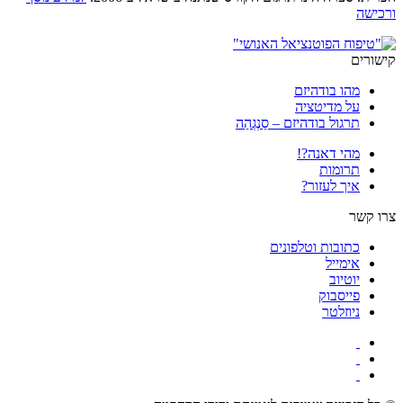
ורכישה
קישורים
מהו בודהיזם
על מדיטציה
תרגול בודהיזם – סַנְגְהַה
מהי דאנה?!
תרומות
איך לעזור?
צרו קשר
כתובות וטלפונים
אימייל
יוטיוב
פייסבוק
ניוזלטר