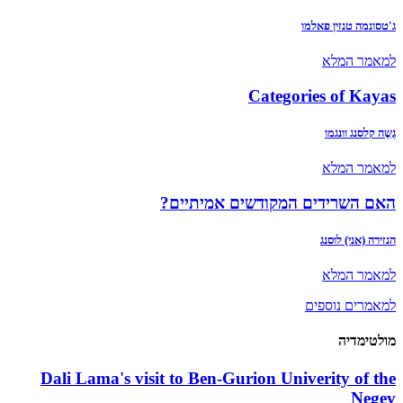
ג'טסונמה טנזין פאלמו
למאמר המלא
Categories of Kayas
גֶשֶה קלסנג וונגמו
למאמר המלא
האם השרידים המקודשים אמיתיים?
הנזירה (אני) לוסנג
למאמר המלא
למאמרים נוספים
מולטימדיה
Dali Lama's visit to Ben-Gurion Univerity of the
Negev