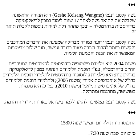
♦♦♦
גשה קלסנג וונגמו (Geshe Kelsang Wangmo) היא הנזירה הראשונה
שקבלה את התואר גשה לאחר 17 שנות לימוד במכון לדיאלקטיקה
בודהיסטית בדהרמסלה – ובכך פתחה דלת לנזירות נוספות לקבלת תואר
זה.
גשה קלסנג וונגמו ידועה כמורה מבריקה שמציגה את הדברים המורכבים
והקשים ביותר להבנה בצורה מאוד ברורה ונגישה, תוך שילוב מדיטציות
המאפשרות את הבנת והטמעת הלימוד.
משנת 2004 היא מלמדת פילוסופיה בודהיסטית לסטודנטים המערביים
החיים בדהרמסלה, עפ"י תוכנית הלימודים הנהוגה במכון לדיאלקטיקה
בודהיסטית; היא מלמדת פילוסופיה בודהיסטית לתלמידי תוכנית הלימודים
בחו"ל של אוניברסיטת אמורי (משנת 2006); ולתלמידי תוכנית הלימודים
בחו"ל של אוניברסיטת מיאמי (משנת 2010). כמו כן היא מלמדת
בטושיטה, מתרגמת ומתרגלת.
גשה קלסנג וונגמו ממשיכה להגיע וללמד בישראל כאורחת ידידי הדהרמה.
♦♦♦
התכנסות והתחלה יום חמישי שעה 15:00
סיום יום שבת שעה 17:30