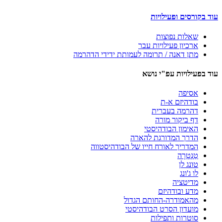
עוד בקורסים ופעילויות
שאלות נפוצות
ארכיון פעילויות עבר
מתן דאנה / תרומה לעמותת ידידי הדהרמה
עוד בפעילויות עפ"י נושא
אסיפה
בודהיזם א-ת
דהרמה בעברית
דף ביקור מורה
האימון הבודהיסטי
הדרך המדורגת להארה
המדריך לאורח חייו של הבודהיסטווה
טַנְטְרָה
טונג לן
לו ג'ונג
מדיטציה
מדע ובודהיזם
מהאמודרה-החותם הגדול
מועדון הסרט הבודהיסטי
סוטרות ותפילות