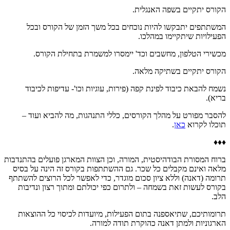
הקורס יתקיים בשפה האנגלית.
המשתתפים יתבקשו להיות נוכחים בכל משך הזמן של הקורס ובכל
הפעילויות שיתקיימו במהלכו.
מכשירי הטלפון, מחשבים וכד' יימסרו למשמרת בתחילת הקורס.
הקורס יתקיים בשתיקה מלאה.
נשמח להבאת כיבוד לפינת קפה (פירות, עוגיות וכו'- עדיפות לכיבוד
בריא).
להסבר מפורט על מהלך הקורסים, כללי התנהגות, מה להביא ועוד –
תוכלו לקרוא
כאן
.
♦♦♦
ברוח המסורת הבודהיסטית, המורה, וכן הצוות המארגן פועלים בהתנדבות
מלאה ואינם מקבלים כל שכר. גם ההשתתפות בקורס זה הינה על בסיס
תרומה (דאנה) וללא ציון סכום מוגדר, כדי לאפשר לכל הרוצים להשתתף
בקורס לעשות זאת בשמחה – ולתרום כפי יכולתם ומתוך רצון ונדיבות
הלב.
תרומותיכם, שתיאספנה בתום הפעילות, מיועדות לכיסוי כל ההוצאות
הארגוניות ולמתן דאנה כהוקרת תודה למורה.