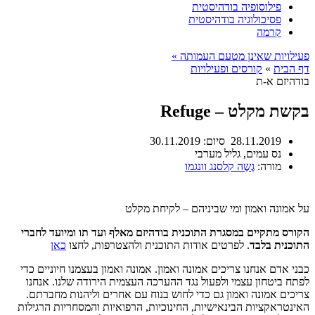
פילוסופיה בודהיסטית
פסיכולוגיה בודהיסטית
קרמה
פעילויות שאינן מטעם העמותה »
דף הבית
»
קורסים ופעילויות
בודהיזם א-ת
בקשת מקלט – Refuge
28.11.2019
סיום:
30.11.2019
נס עמים, גליל מערבי
מורה:
גֶשֶה קלסנג וונגמו
על אמונה ואמון ומי שביניהם – לקיחת מקלט
הקורס מתקיים במסגרת התוכנית בודהיזם מאלף ועד תו ומיועד לחברי
התוכנית בלבד
. לפרטים אודות התוכנית ולהצטרפות, לחצו
כאן
כבני אדם אנחנו צריכים אמונה ואמון. אמונה ואמון בעצמנו חיוניים כדי
לפתח ביטחון עצמי ולפעול נגד ההערכה העצמית הירודה שלנו. אנחנו
צריכים אמונה ואמון גם כדי לחוש בנוח עם אחרים וליהנות מחברתם.
האינטראקציות הבינאישיות, החינוכיות, הרפואיות והמסחריות הרגילות