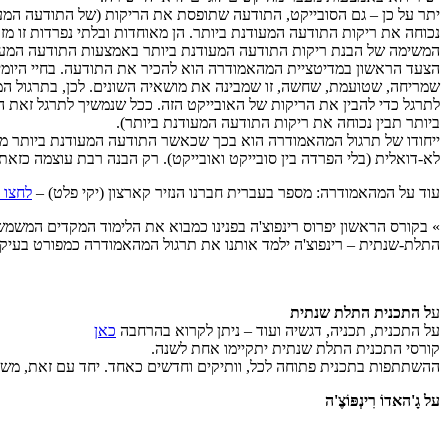
יתר על כן – גם הסובייקט, התודעה שתופסת את הריקות (של התודעה המעו
נכוחה את ריקות התודעה המעודנת ביותר. הן מאוחדות ובלתי נפרדות זו מזו
המשימה של הבנת ריקות התודעה המעודנת ביותר באמצעות התודעה המעוד
הצעד הראשון במדיטציית המהאמודרה הוא להכיר את התודעה. בחיי היומיום
שמריחה, שטועמת, שחשה, זו שמבינה את מושאיה השונים. לכן, בתרגול ה
לתרגל כדי להבין את הריקות של האובייקט הזה. ככל שנמשיך לתרגל זאת ה
ביותר תבין נכוחה את ריקות התודעה המעודנת ביותר).
ייחודו של תרגול המהאמודרה הוא בכך שכאשר התודעה המעודנת ביותר מבי
לא-דואלית (בלי הפרדה בין סובייקט ואובייקט). רק הבנה רבת עוצמה כזאת
עוד על המהאמודרה: מספר בעברית חברנו הנזיר קארצון (יקי פלט) –
לחצו 
» בקורס הראשון יפרוס רינפוצ'ה בפנינו כמבוא את הלימוד המקדים המשמש 
התלת-שנתית – רינפוצ'ה ילמד אותנו את תרגול המהאמודרה כמפורט בעיקר
ע
ל התכנית התלת שנתית
על התכנית, תכניה, דגשיה ועוד – ניתן לקרוא בהרחבה
כאן
קורסי התכנית התלת שנתית יתקיימו אחת לשנה.
ההשתתפות בתכנית פתוחה לכל, וותיקים וחדשים כאחד. יחד עם זאת, משתת
על גָ'האדוֹ רִינְפּוֹצֶ'ה