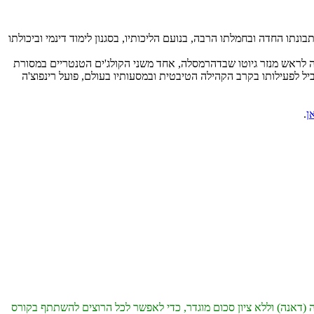
נתו החדה ובחמלתו הרבה, בנועם הליכותיו, בסגנון לימוד דינמי וביכולתו
19 לראש מנזר נַמְגְיַאל שבדָהרַמְסָלָה, המנזר האישי של הדלאי לאמה. במאי 2014 מונה ג'האדו רינפוצ'ה לראש מנזר גיוטו שבדהרמסלה, אחד משני הקולג'ים הטנטריים במסורת
רחבי העולם. נוסף על כך, במקביל לפעילותו בקרב הקהילה הטיבטית ובמסעותיו בעולם, פועל רינפוצ'ה
ן
.
(דאנה) וללא ציון סכום מוגדר, כדי לאפשר לכל הרוצים להשתתף בקורס