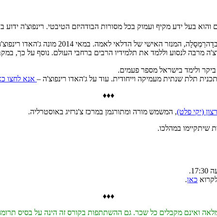
הוא בעל ידע מקיף ועמוק בכל מסורות הבודהיזם הטיבטי. רינפוצ'ה ידוע בתבו
ג'האדו רינפוצ'ה מונה ע"י כבוד הדלאי לאמה ב-97
 של הבודהיזם הטיבטי. מאז שפרש ממנזר גיוטו בתחילת 2017 רינפוצ'ה מרבה לנסוע וללמד את תלמידיו הרבים ב
 ביקר ולימד בישראל מספר פעמים.
תכנית תלת שנתית מעמיקה וייחודית. עוד על ג'האדו רינפוצ'ה –
אנא לחצו כא
♦♦♦
צון (יקי פלט)
, המשמש מורה ומתורגמן במרכז צ'נרזיג באוסטרליה.
 שיתקיימו במהלכו.
לקרוא
כאן
.
♦♦♦
מלאה ואינם מקבלים כל שכר. גם ההשתתפות בקורס זה הינה על בסיס תרומה 