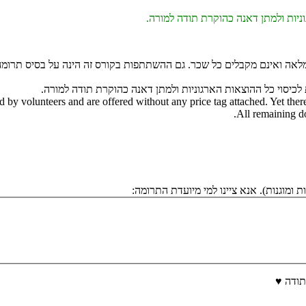
ניות ולמתן דאנה כהוקרת תודה למורה.
מלאה ואינם מקבלים כל שכר. גם ההשתתפות בקורס זה הינה על בסיס תרומה 
ת לכיסוי כל ההוצאות הארגוניות ולמתן דאנה כהוקרת תודה למורה.
ed by volunteers and are offered without any price tag attached. Yet ther
All remaining do
ומוגנות). אנא ציינו למי מיועדת התרומה:
תודה ♥