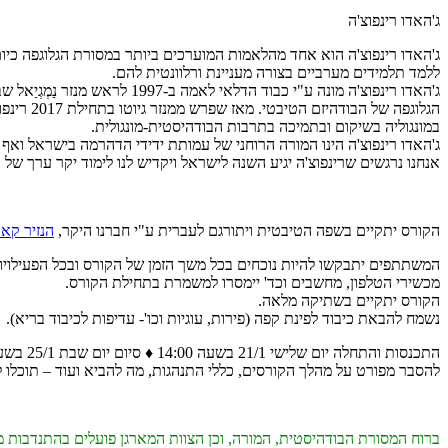
ג'האדו רינפוצ'ה
ג'האדו רינפוצ'ה הוא אחד מהלאמות המוערכים ביותר במסורת הגלוגפה כיום ו
ללמד תלמידים מערביים בצורה מעניינת ורלוונטית להם.
הגלוגפה
במונגוליה בשיקום ובתמיכה בתרבות הבודהיסטית-מונגולית.
ג'האדו רינפוצ'ה הינו המורה הרוחני של עמותת ידידי הדהרמה בישראל ואף
אנחנו נרגשים שרינפוצ'ה יגיע השנה לישראל ויקדיש לנו לימוד יקר ערך של 
הקורס יתקיים בשפה הטיבטית ויתורגם לעברית ע"י חברנו היקר,
הנזיר קאר
המשתתפים יתבקשו להיות נוכחים בכל משך הזמן של הקורס ובכל הפעילויות
מכשירי הטלפון, מחשבים וכד' יימסרו למשמרת בתחילת הקורס.
הקורס יתקיים בשתיקה מלאה.
נשמח להבאת כיבוד לפינת קפה (פירות, עוגיות וכו'- עדיפות לכיבוד בריא).
התכנסות והתחלה יום שלישי 21/1 בשעה 14:00 ♦ סיום יום שבת 25/1 בשעה 17:30.
להסבר מפורט על מהלך הקורסים, כללי התנהגות, מה להביא ועוד – תוכלו 
ברוח המסורת הבודהיסטית, המורה, וכן הצוות המארגן פועלים בהתנדבות 