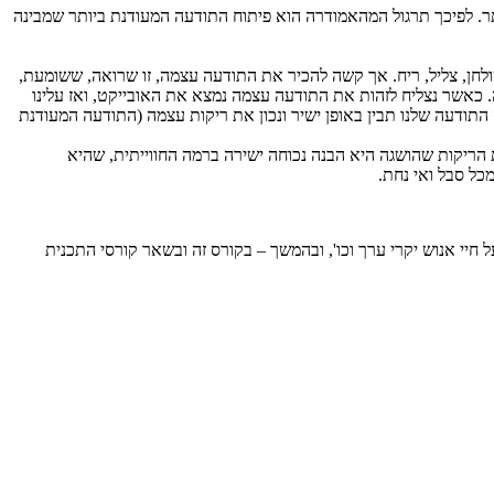
ר. לפיכך תרגול המהאמודרה הוא פיתוח התודעה המעודנת ביותר שמבינה
ולחן, צליל, ריח. אך קשה להכיר את התודעה עצמה, זו שרואה, ששומעת,
כאשר נצליח לזהות את התודעה עצמה נמצא את האובייקט, ואז עלינו
התודעה שלנו תבין באופן ישיר ונכון את ריקות עצמה (התודעה המעודנת
הריקות שהושגה היא הבנה נכוחה ישירה ברמה החווייתית, שהיא
כל סבל ואי נחת.
חיי אנוש יקרי ערך וכו', ובהמשך – בקורס זה ובשאר קורסי התכנית