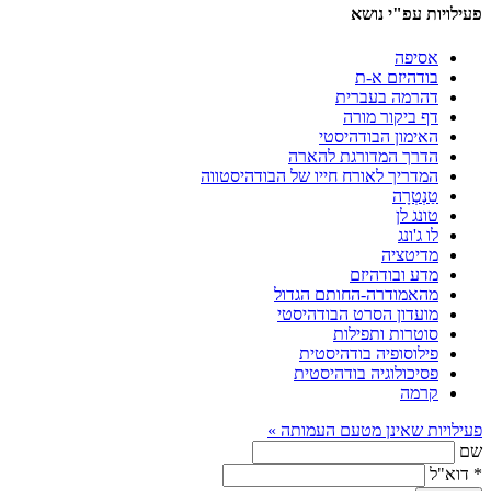
פעילויות עפ"י נושא
אסיפה
בודהיזם א-ת
דהרמה בעברית
דף ביקור מורה
האימון הבודהיסטי
הדרך המדורגת להארה
המדריך לאורח חייו של הבודהיסטווה
טַנְטְרָה
טונג לן
לו ג'ונג
מדיטציה
מדע ובודהיזם
מהאמודרה-החותם הגדול
מועדון הסרט הבודהיסטי
סוטרות ותפילות
פילוסופיה בודהיסטית
פסיכולוגיה בודהיסטית
קרמה
פעילויות שאינן מטעם העמותה »
שם
*
דוא"ל