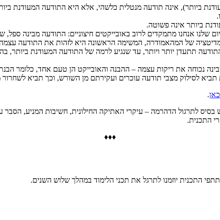
דנת ביותר), אינה תודעה מנטלית כלשהי, אלא היא התודעה המעודנת ביות
.
נת ביותר אינה פשוטה.
 שלנו אנחנו מתמקדים לרוב באובייקטים חיצוניים: התודעה מבינה ספל, ש
מדיטציה של המהאמודרה, המשימה הראשונה היא לזהות את התודעה עצמה. 
תודעה תתעדן יותר ויותר, עד שנגיע לרמה של התודעה המעודנת ביותר, בה 
נה נכוחה את ריקות עצמה – ההבנה והאובייקט הן טעם אחד, כלומר הבנת 
 תביא לסילוק מצבי תודעה עוכרים ועקירתם מן השורש, וכך תביא לשחרור מ
כאן
.
בסיס לתרגול הדהרמה – עיקרי האתיקה החילונית, חשיבות המניע, הסבר על 
י התכנית.
♦♦♦
פי התכנית יוזמנו לתרגל את תכני הלימוד במהלך שלוש השנים.