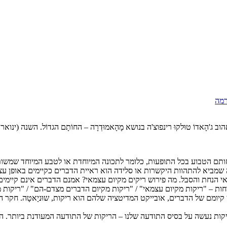
הרמה
ה בנושא מָהָאמוּדְרָה – החוֹתָם הגדוֹל. השנה (ינואר 2020) נקיים את הקורס הראשון במסגרת התכנית.
ותם הטבוע בכל התופעות, כלומר לתכונה המיוחדת או לטבע המיוחד שמשותפי
מה שמביא להתהוות היקשרות או סלידה הוא ראיית הדברים כקיימים באופן ע
י הנחת והסבל. מה פירוש ריקים מקיום עצמאי? אמנם הדברים אינם קיימים 
וחות – "ריקות מקיום עצמאי" / "ריקות מקיום הדברים מצדם-הם" / "ריקות מ
יומם של הדברים, אובייקט המדיטציה שלהם הוא ריקות, שוּניָאטָה. חקר ה
ריקות נעשה על בסיס התודעה שלנו – הריקות של התודעה המעודנת ביותר. התו