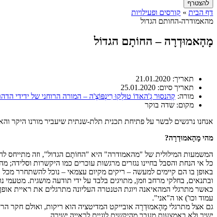
דף הבית
»
קורסים ופעילויות
מהאמודרה-החותם הגדול
מָהָאמוּדְרָה – החוֹתָם הגדוֹל
תאריך:
21.01.2020
תאריך סיום:
25.01.2020
מורה:
קֶהנסוּר גָ'האדוֹ טוּלְקוּ רִינְפּוֹצֶ'ה – המורה הרוחני של ידידי הד
מקום:
שדה בוקר
אנחנו נרגשים לבשר על פתיחת תכנית תלת-שנתית שיעביר מורנו היקר והאהוב ג'הָאדוֹ טוּלקוּ רינפוצ'
מהי מָהָאמוּדְרָה?
המשמעות המילולית של "מהאמודרה" היא "החוֹתָם הגדול", וזה מתייחס לח
כל אי הנחת והסבל בחיינו נגזרים מרגשות עוכרים כמו היקשרות וסלידה; 
באופן בו הם קיימים למעשה – ריקים מקיום עצמאי – נוכל להשתחרר מכל א
ובתנאים, בחלקי מרחב וזמן, מתויגים בלבד על ידי תודעה מושגית. מטעמי נ
כאשר מתרגלי המהאיאנה ויוגת הטנטרה העליונה מתרגלים את ראיית אופן ק
עמוד וכו') או ה"אני".
גם אצל מתרגלי מָהָאמוּדְרָה אובייקט המדיטציה הוא ריקות, ואולם חקר ה
ישיר ולא באמצעות מעבר מהיקשים לוגיים לראייה ישירה.