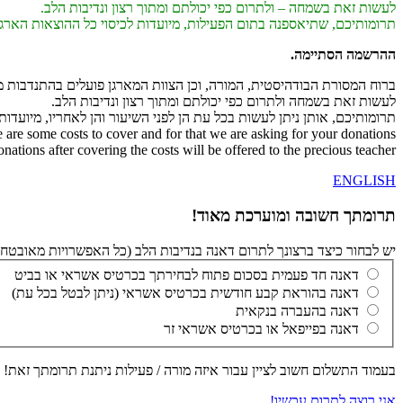
לעשות זאת בשמחה – ולתרום כפי יכולתם ומתוך רצון ונדיבות הלב.
תרומותיכם, שתיאספנה בתום הפעילות, מיועדות לכיסוי כל ההוצאות הארגו
ההרשמה הסתיימה.
ברוח המסורת הבודהיסטית, המורה, וכן הצוות המארגן פועלים בהתנדבות 
לעשות זאת בשמחה ולתרום כפי יכולתם ומתוך רצון ונדיבות הלב.
תרומותיכם, אותן ניתן לעשות בכל עת הן לפני השיעור והן לאחריו, מיועדו
e are some costs to cover and for that we are asking for your donations.
nations after covering the costs will be offered to the precious teacher.
ENGLISH
תרומתך חשובה ומוערכת מאוד!
יש לבחור כיצד ברצונך לתרום דאנה בנדיבות הלב (כל האפשרויות מאובטחות 
דאנה חד פעמית בסכום פתוח לבחירתך בכרטיס אשראי או בביט
דאנה בהוראת קבע חודשית בכרטיס אשראי (ניתן לבטל בכל עת)
דאנה בהעברה בנקאית
דאנה בפייפאל או בכרטיס אשראי זר
בעמוד התשלום חשוב לציין עבור איזה מורה / פעילות ניתנת תרומתך זאת! 
אני רוצה לתרום עכשיו!