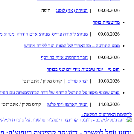
08.08.2026
|
הנזירה (אני) לוסנג
| חיפה
מדיטציית בוקר
09.08.2026
|
מנחה: ליאורה פרייס
מנחה: אדם חודרה
מנחה: מ
מסע התודעה – מהבארדו של המוות ועד ללידה מחדש
09.08.2026
|
חבר דהרמה: איקי בר יוסף
|
קום ניי – יוגה טיבטית מידי יום שני בבוקר
10.08.2026
|
יצחק פרייס
| קורס מקוון / אינטרנטי
קורס שבועי מקוון על התרגול הרוחני של דרך הבודהיסטווה עם הנזיר
14.08.2026
|
הנזיר קַארצוּן (יקי פלט)
| קורס מקוון / אינטרנטי
לרשימת האירועים המלאה ›
יְדוּעָן נוֹפֵל למִשְכָּב - דְזוֹנְגסַר קְהיינצֶה רינפוצ'ה