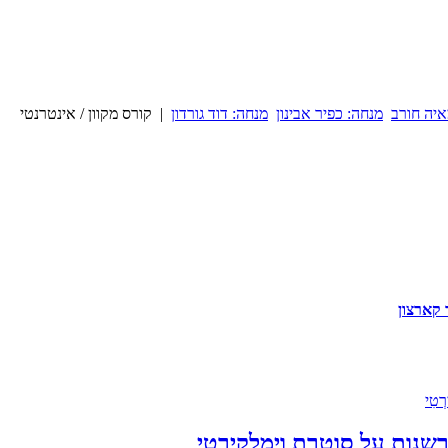
איה חורב
מנחה: כפיר אבינון
מנחה: דוד גורדון
| קורס מקוון / אינטרנטי
 קארצון
: פרשנות על סוטרת וִימַלָקִירְטִי