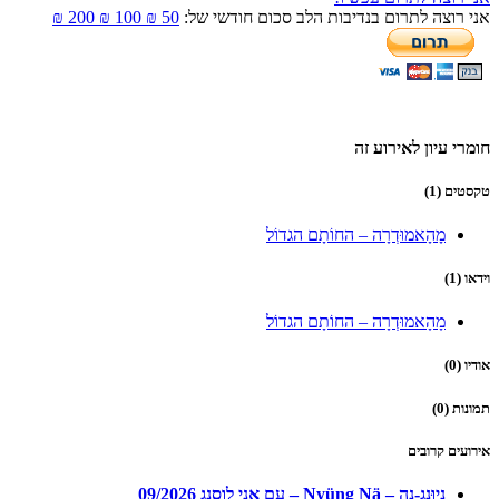
אני רוצה לתרום בנדיבות הלב סכום חודשי של:
50 ₪
100 ₪
200 ₪
חומרי עיון לאירוע זה
טקסטים (1)
מָהָאמוּדְרָה – החוֹתָם הגדוֹל
וידאו (1)
מָהָאמוּדְרָה – החוֹתָם הגדוֹל
אודיו (0)
תמונות (0)
אירועים קרובים
ניוּנג-נֶה – Nyüng Nä – עם אני לוסנג 09/2026