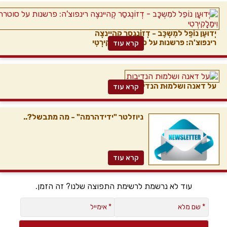
יְדוּעָן נוֹפֵל למִשְכָּב - דְזוֹנְגסַר קְהיינצֶה
רינפוצ'ה: פרשנות על סוטרת וִימַלָקִירְטִי
קרא עוד
על דאנה ושלמוּת הנדיבות
קרא עוד
ניוזלטר "ידידהרמה" - מה מתבשל?..
קרא עוד
עוד לא נרשמת לרשימת התפוצה שלנו? זה הזמן.