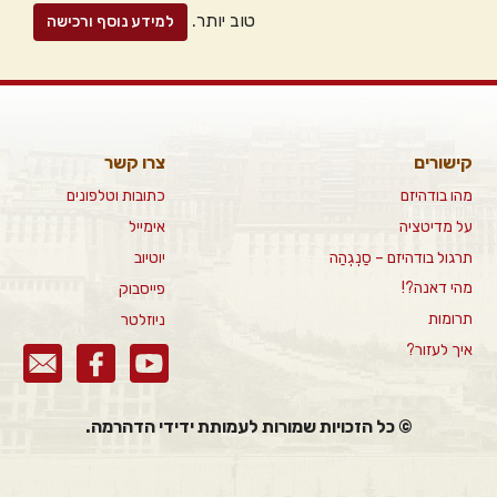
טוב יותר.
למידע נוסף ורכישה
קישורים
צרו קשר
מהו בודהיזם
כתובות וטלפונים
על מדיטציה
אימייל
תרגול בודהיזם – סַנְגְהַה
יוטיוב
מהי דאנה?!
פייסבוק
תרומות
ניוזלטר
איך לעזור?
© כל הזכויות שמורות לעמותת ידידי הדהרמה.