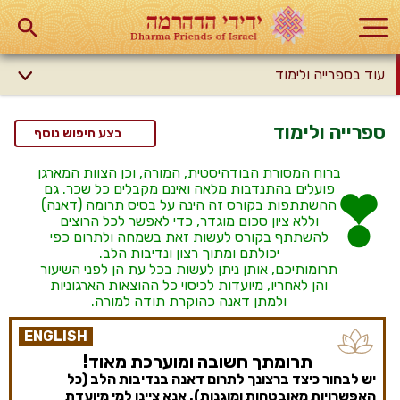
עוד בספרייה ולימוד
ספרייה ולימוד
בצע חיפוש נוסף
ברוח המסורת הבודהיסטית, המורה, וכן הצוות המארגן
פועלים בהתנדבות מלאה ואינם מקבלים כל שכר. גם
ההשתתפות בקורס זה הינה על בסיס תרומה (דאנה)
וללא ציון סכום מוגדר, כדי לאפשר לכל הרוצים
להשתתף בקורס לעשות זאת בשמחה ולתרום כפי
יכולתם ומתוך רצון ונדיבות הלב.
תרומותיכם, אותן ניתן לעשות בכל עת הן לפני השיעור
והן לאחריו, מיועדות לכיסוי כל ההוצאות הארגוניות
ולמתן דאנה כהוקרת תודה למורה.
ENGLISH
תרומתך חשובה ומוערכת מאוד!
יש לבחור כיצד ברצונך לתרום דאנה בנדיבות הלב (כל
האפשרויות מאובטחות ומוגנות). אנא ציינו למי מיועדת