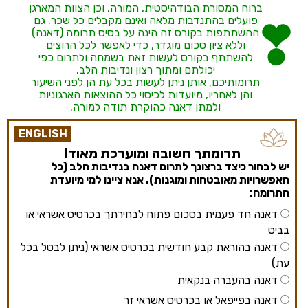
ברוח המסורת הבודהיסטית, המורה, וכן הצוות המארגן
פועלים בהתנדבות מלאה ואינם מקבלים כל שכר. גם
ההשתתפות בקורס זה הינה על בסיס תרומה (דאנה)
וללא ציון סכום מוגדר, כדי לאפשר לכל הרוצים
להשתתף בקורס לעשות זאת בשמחה ולתרום כפי
יכולתם ומתוך רצון ונדיבות הלב.
תרומותיכם, אותן ניתן לעשות בכל עת הן לפני השיעור
והן לאחריו, מיועדות לכיסוי כל ההוצאות הארגוניות
ולמתן דאנה כהוקרת תודה למורה.
ENGLISH
תרומתך חשובה ומוערכת מאוד!
יש לבחור כיצד ברצונך לתרום דאנה בנדיבות הלב (כל
האפשרויות מאובטחות ומוגנות). אנא ציינו למי מיועדת
התרומה:
דאנה חד פעמית בסכום פתוח לבחירתך בכרטיס אשראי או
בביט
דאנה בהוראת קבע חודשית בכרטיס אשראי (ניתן לבטל בכל
עת)
דאנה בהעברה בנקאית
דאנה בפייפאל או בכרטיס אשראי זר