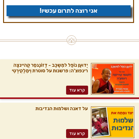
אני רוצה לתרום עכשיו!
יְדוּעָן נוֹפֵל למִשְכָּב - דְזוֹנְגסַר קְהיינצֶה
רינפוצ'ה: פרשנות על סוטרת וִימַלָקִירְטִי
קרא עוד
על דאנה ושלמוּת הנדיבות
קרא עוד